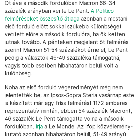
Öt éve a második fordulóban Macron 66–34
százalék arányban verte Le Pent.
A Politico
felméréseket összesítő átlaga
azonban a mostani
első forduló előtt sokkal szűkebb különbséget
vetített előre a második fordulóra, ha ők ketten
jutnak tovább. A pénteken megjelent öt felmérés
szerint Macron 51-54 százalékot érne el, Le Pent
pedig a választók 46-49 százaléka támogatná,
vagyis több esetben hibahatáron belüli volt a
különbség.
Noha az első forduló végeredményét még nem
jelentették be, az Ipsos-Sopra Steria vasárnap este
is készített már egy friss felmérést 1172 emberes
reprezentatív mintán, ebben 54 százalék Macront,
46 százalék Le Pent támogatta volna a második
fordulóban,
írja
a Le Monde. Az Ifop közvélemény-
kutató azonban hibahatáron belüli, 51-49 arányú