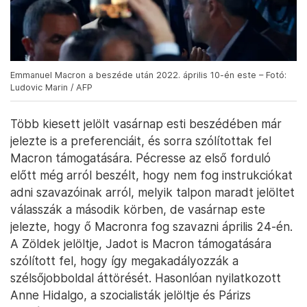
Emmanuel Macron a beszéde után 2022. április 10-én este – Fotó:
Ludovic Marin / AFP
Több kiesett jelölt vasárnap esti beszédében már
jelezte is a preferenciáit, és sorra szólítottak fel
Macron támogatására. Pécresse az első forduló
előtt még arról beszélt, hogy nem fog instrukciókat
adni szavazóinak arról, melyik talpon maradt jelöltet
válasszák a második körben, de vasárnap este
jelezte, hogy ő Macronra fog szavazni április 24-én.
A Zöldek jelöltje, Jadot is Macron támogatására
szólított fel, hogy így megakadályozzák a
szélsőjobboldal áttörését. Hasonlóan nyilatkozott
Anne Hidalgo, a szocialisták jelöltje és Párizs