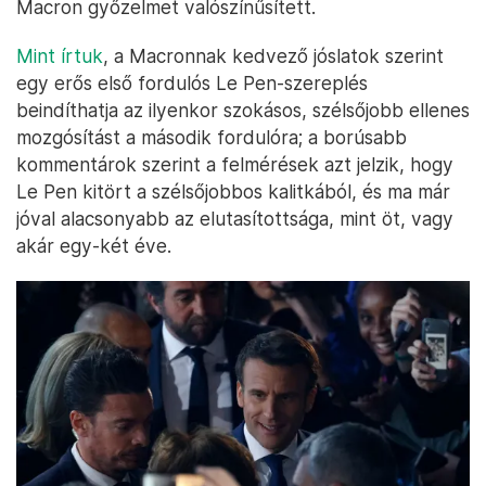
Macron győzelmet valószínűsített.
Mint írtuk
, a Macronnak kedvező jóslatok szerint
egy erős első fordulós Le Pen-szereplés
beindíthatja az ilyenkor szokásos, szélsőjobb ellenes
mozgósítást a második fordulóra; a borúsabb
kommentárok szerint a felmérések azt jelzik, hogy
Le Pen kitört a szélsőjobbos kalitkából, és ma már
jóval alacsonyabb az elutasítottsága, mint öt, vagy
akár egy-két éve.