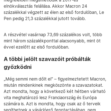
elnökválasztás felállása. Akkor Macron 24
százalékkal végzett az élen az első fordulóban, Le
Pen pedig 21,3 százalékkal jutott tovább.
A részvétel vasárnap 73,69 százalékos volt, több
mint három százalékponttal alacsonyabb, mint öt
évvel ezelőtt az első fordulóban.
A többi jelölt szavazóit próbálták
győzködni
„Még semmi nem dőlt el” – figyelmeztetett Macron,
miután mindenkinek megköszönte a szavazatokat.
Azt mondta, hogy a következő két hétben várható
vita meghatározó lesz Franciaország és Európa
számára is. Azt is mondta, hogy csak az ő terveik
segíthetnek a vásárlóerő fenntartásában, nem