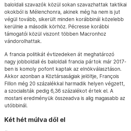
baloldali szavazók közül sokan szavazhattak taktikai
okokból is Mélenchonra, akinek még ha nem is jut
végül tovább, sikerült minden korábbinál közelebb
kerülnie a második körhöz. Pécresse korábbi
támogatói közül viszont többen Macronhoz
vándorolhattak.
A francia politikát évtizedeken át meghatározó
nagy jobboldali és baloldali francia pártok már 2017-
ben is komoly pofont kaptak az elnökválasztáson.
Akkor azonban a Köztársaságiak jelöltje, François
Fillon még 20 százalékkal harmadik helyen végzett,
a szocialisták pedig 6,36 százalékot értek el. A
mostani eredményük összeadva is alig magasabb az
utóbbinál.
Két hét múlva dől el