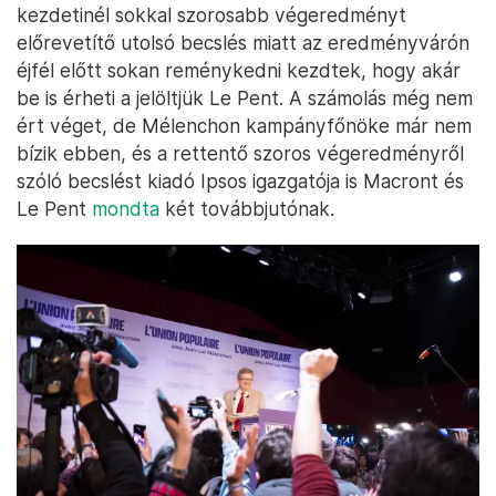
kezdetinél sokkal szorosabb végeredményt
előrevetítő utolsó becslés miatt az eredményvárón
éjfél előtt sokan reménykedni kezdtek, hogy akár
be is érheti a jelöltjük Le Pent. A számolás még nem
ért véget, de Mélenchon kampányfőnöke már nem
bízik ebben, és a rettentő szoros végeredményről
szóló becslést kiadó Ipsos igazgatója is Macront és
Le Pent
mondta
két továbbjutónak.