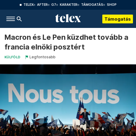
TELEX
AFTER
G7
KARAKTER
TÁMOGATÁS
SHOP
Támogatás
Macron és Le Pen küzdhet tovább a
francia elnöki posztért
Legfontosabb
KÜLFÖLD