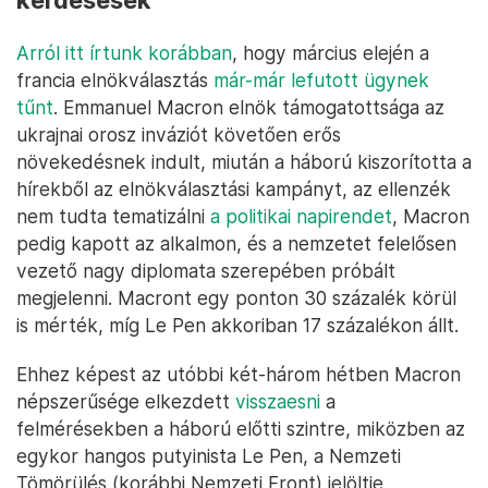
kérdésesek
Arról itt írtunk korábban
, hogy március elején a
francia elnökválasztás
már-már lefutott ügynek
tűnt
. Emmanuel Macron elnök támogatottsága az
ukrajnai orosz inváziót követően erős
növekedésnek indult, miután a háború kiszorította a
hírekből az elnökválasztási kampányt, az ellenzék
nem tudta tematizálni
a politikai napirendet
, Macron
pedig kapott az alkalmon, és a nemzetet felelősen
vezető nagy diplomata szerepében próbált
megjelenni. Macront egy ponton 30 százalék körül
is mérték, míg Le Pen akkoriban 17 százalékon állt.
Ehhez képest az utóbbi két-három hétben Macron
népszerűsége elkezdett
visszaesni
a
felmérésekben a háború előtti szintre, miközben az
egykor hangos putyinista Le Pen, a Nemzeti
Tömörülés (korábbi Nemzeti Front) jelöltje