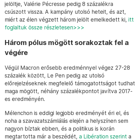
jelöltje, Valérie Pécresse pedig 8 százalékra
csúszott vissza. A kampány utolsó heteit, és azt,
miért az élen végzett három jelölt emelkedett ki,
itt
foglaltuk össze részletesen>>>
Három pólus mögött sorakoztak fel a
végére
Végül Macron erősebb eredménnyel végez 27-28
százalék között, Le Pen pedig az utolsó
előrejelzéseknek megfelelő támogatottságot tudhat
maga mögött, néhány százalékpontot javítva 2017-
es eredményén.
Mélenchon is eddigi legjobb eredményét éri el, és
noha a szavazatszámlálás elején a helyszínen sem
nagyon bíztak ebben, és a politikus is korán
megtartotta már a beszédét,
a Libération szerint
a