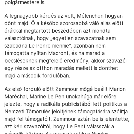
polgármestere is.
A legnagyobb kérdés az volt, Mélenchon hogyan
dönt majd. Ő a később szorosabbá váló állás előtt
órákkal megtartott beszédében azt mondta
választóinak, hogy „egyetlen szavazatnak sem
szabadna Le Penre mennie”, azonban nem
támogatta nyíltan Macront, és ha marad a
becsléseknek megfelelő eredmény, akkor szavazói
egy része az otthon maradás mellett is dönthet
majd a második fordulóban.
Az első forduló előtt Zemmour mögé beállt Marion
Maréchal, Marine Le Pen unokahúga már előre
jelezte, hogy a radikális publicistából lett politikus a
Nemzeti Tömörülés jelöltjének támogatására szólítja
majd fel támogatóit. Zemmour aztán be is jelentette,
azt kéri szavazóitól, hogy Le Pent válasszák a
második körben. Az euroszkeptikus Nicolas