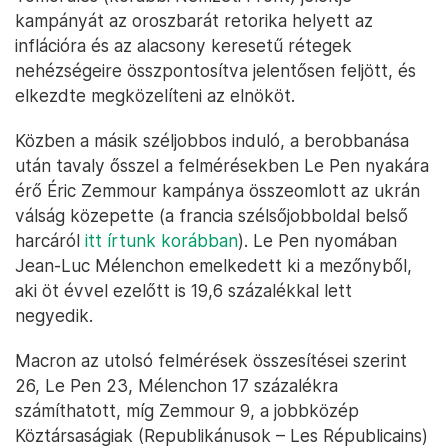
kampányát az oroszbarát retorika helyett az
inflációra és az alacsony keresetű rétegek
nehézségeire összpontosítva jelentősen feljött, és
elkezdte megközelíteni az elnököt.
Közben a másik széljobbos induló, a berobbanása
után tavaly ősszel a felmérésekben Le Pen nyakára
érő Éric Zemmour kampánya összeomlott az ukrán
válság közepette (a francia szélsőjobboldal belső
harcáról
itt írtunk korábban
). Le Pen nyomában
Jean-Luc Mélenchon emelkedett ki a mezőnyből,
aki öt évvel ezelőtt is 19,6 százalékkal lett
negyedik.
Macron az utolsó felmérések összesítései szerint
26, Le Pen 23, Mélenchon 17 százalékra
számíthatott, míg Zemmour 9, a jobbközép
Köztársaságiak (Republikánusok – Les Républicains)