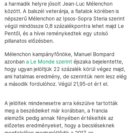
a harmadik helyre jósolt Jean-Luc Mélenchon
között. A balszél veteránja, a fiatalok körében is
népszerű Mélenchon az Ipsos-Sopra Steria szerint
végül mindössze 0,8 százalékpontra lehet majd Le
Pentől, és a hívei reménykedtek egy utolsó
pillanatos előzésben.
Mélenchon kampányfőnöke, Manuel Bompard
azonban
a Le Monde szerint
éjszaka bejelentette,
hogy ugyan jelöltjük 22 százalék körül végez majd,
ami hatalmas eredmény, de szerintük nem lesz elég
a második fordulóhoz. Végül 21,95-ot ért el.
A jelöltek mindenesetre arra készülve tartották
meg a beszédeiket már korábban, a francia
elemzők pedig annak fényében értékelték az
előzetes eredményeket, hogy a becsléseknek
megfelelően megismétlődik a 2017-es