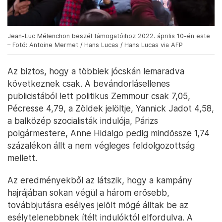
Jean-Luc Mélenchon beszél támogatóihoz 2022. április 10-én este
– Fotó: Antoine Mermet / Hans Lucas / Hans Lucas via AFP
Az biztos, hogy a többiek jócskán lemaradva
következnek csak. A bevándorlásellenes
publicistából lett politikus Zemmour csak 7,05,
Pécresse 4,79, a Zöldek jelöltje, Yannick Jadot 4,58,
a balközép szocialisták indulója, Párizs
polgármestere, Anne Hidalgo pedig mindössze 1,74
százalékon állt a nem végleges feldolgozottság
mellett.
Az eredményekből az látszik, hogy a kampány
hajrájában sokan végül a három erősebb,
továbbjutásra esélyes jelölt mögé álltak be az
esélytelenebbnek ítélt indulóktól elfordulva. A