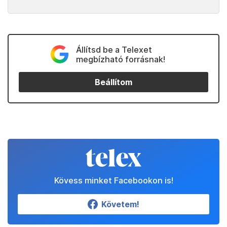
Állítsd be a Telexet
megbízható forrásnak!
Beállítom
Kövess minket Facebookon is!
Követem!