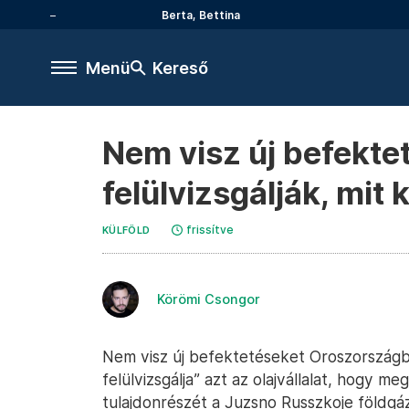
Berta, Bettina
Menü
Kereső
Nem visz új befekt
felülvizsgálják, mit
frissítve
KÜLFÖLD
Körömi Csongor
Nem visz új befektetéseket Oroszországba 
felülvizsgálja” azt az olajvállalat, hogy m
tulajdonrészét a Juzsno Russzkoje föld