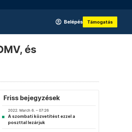
Belépés
Támogatás
OMV, és
Friss bejegyzések
2022. March 6. – 07:26
A szombati közvetítést ezzel a
poszttal lezárjuk