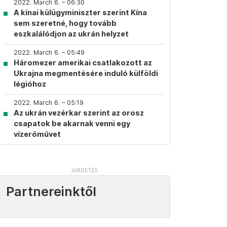
2022. March 6. – 06:30
A kínai külügyminiszter szerint Kína
sem szeretné, hogy tovább
eszkalálódjon az ukrán helyzet
2022. March 6. – 05:49
Háromezer amerikai csatlakozott az
Ukrajna megmentésére induló külföldi
légióhoz
2022. March 6. – 05:19
Az ukrán vezérkar szerint az orosz
csapatok be akarnak venni egy
vízerőművet
Partnereinktől