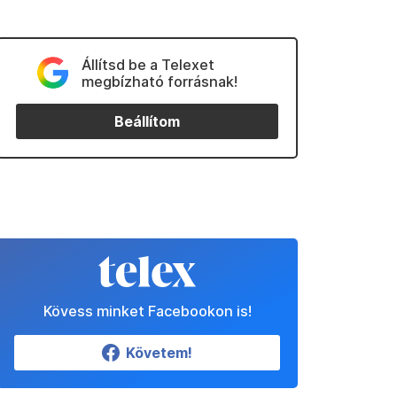
Állítsd be a Telexet
megbízható forrásnak!
Beállítom
Kövess minket Facebookon is!
Követem!