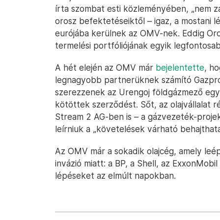
írta szombat esti közleményében, „nem zá
orosz befektetéseiktől – igaz, a mostani l
eurójába kerülnek az OMV-nek. Eddig Orosz
termelési portfóliójának egyik legfontosab
A hét elején az OMV már
bejelentette
, h
legnagyobb partnerüknek számító Gazprom
szerezzenek az Urengoj földgázmező egye
kötöttek szerződést. Sőt, az olajvállalat
Stream 2 AG-ben is – a gázvezeték-projekt
leírniuk a „követelések várható behajthata
Az OMV már a sokadik olajcég, amely leépí
invázió miatt: a BP, a Shell, az ExxonMobil 
lépéseket az elmúlt napokban.