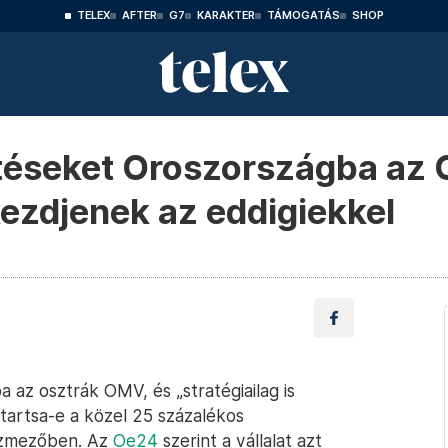
TELEX
AFTER
G7
KARAKTER
TÁMOGATÁS
SHOP
etéseket Oroszországba az 
 kezdjenek az eddigiekkel
az osztrák OMV, és „stratégiailag is
egtartsa-e a közel 25 százalékos
gázmezőben. Az
Oe24
szerint a vállalat azt