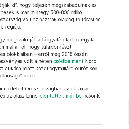
rják ki”, hogy teljesen megszabadulnak az
épések is már mintegy 500-800 millió
ország volt az osztrák olajcég feltárási és
b régiója.
ogy megszakítják a tárgyalásokat az egyik
mal arról, hogy tulajdonrészt
s blokkjaiban – erről még 2018 őszén
 részvényes volt a héten
csődbe ment
Nord
 bukása miatt közel egymilliárd eurót kell
tlansága” miatt.
ti üzleteit Oroszországban az ukrajnai
és az olasz Eni is
jelentettek már be
hasonló