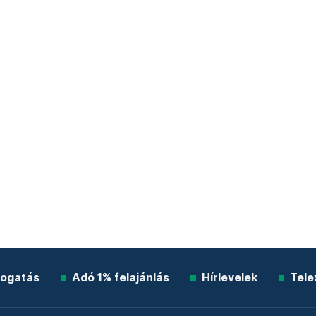
ogatás
Adó 1% felajánlás
Hírlevelek
Tele