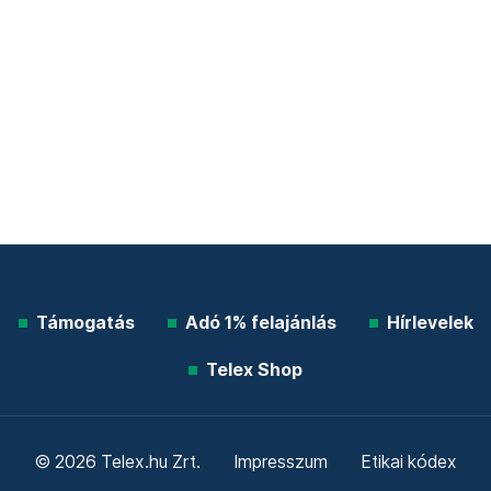
Támogatás
Adó 1% felajánlás
Hírlevelek
Telex Shop
© 2026 Telex.hu Zrt.
Impresszum
Etikai kódex