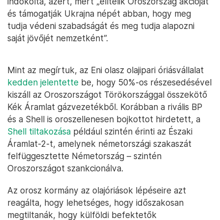
indokolta, azért, mert „elítélik Oroszország akcióját
és támogatják Ukrajna népét abban, hogy meg
tudja védeni szabadságát és meg tudja alapozni
saját jövőjét nemzetként”.
Mint az megírtuk, az Eni olasz olajipari óriásvállalat
kedden jelentette
be, hogy 50%-os részesedésével
kiszáll az Oroszországot Törökországgal összekötő
Kék Áramlat gázvezetékből. Korábban a rivális BP
és a Shell is oroszellenesen bojkottot hirdetett, a
Shell tiltakozása
például szintén érinti az Északi
Áramlat-2-t, amelynek németországi szakaszát
felfüggesztette Németország – szintén
Oroszországot szankcionálva.
Az orosz kormány az olajóriások lépéseire azt
reagálta, hogy lehetséges, hogy időszakosan
megtiltanák, hogy külföldi befektetők