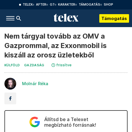
TELEX
AFTER
G7
KARAKTER
TÁMOGATÁS
SHOP
Támogatás
Nem tárgyal tovább az OMV a
Gazprommal, az Exxonmobil is
kiszáll az orosz üzletekből
frissítve
KÜLFÖLD
GAZDASÁG
Molnár Réka
Állítsd be a Telexet
megbízható forrásnak!