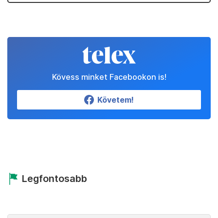
Kövess minket Facebookon is!
Követem!
Legfontosabb