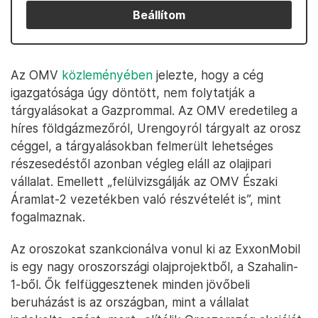
Beállítom
Az OMV
közleményében
jelezte, hogy a cég
igazgatósága úgy döntött, nem folytatják a
tárgyalásokat a Gazprommal. Az OMV eredetileg a
híres földgázmezőról, Urengoyról tárgyalt az orosz
céggel, a tárgyalásokban felmerült lehetséges
részesedéstől azonban végleg eláll az olajipari
vállalat. Emellett „felülvizsgálják az OMV Északi
Áramlat-2 vezetékben való részvételét is”, mint
fogalmaznak.
Az oroszokat szankcionálva vonul ki az ExxonMobil
is egy nagy oroszországi olajprojektből, a Szahalin-
1-ből. Ők felfüggesztenek minden jövőbeli
beruházást is az országban, mint a vállalat