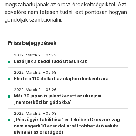
megszabaduljanak az orosz érdekeltségeiktől. Azt
egyelőre nem teljesen tudni, ezt pontosan hogyan
gondolják szankcionálni.
Friss bejegyzések
2022. March 2. – 07:25
Lezárjuk a keddi tudósításunkat
2022. March 2. – 05:58
Elérte a 110 dollárt az olaj hordónkénti ára
2022. March 2. – 05:26
Már 70 japán is jelentkezett az ukrajnai
„nemzetközi brigádokba”
2022. March 2. – 05:03
„Pénzügyi stabilitása” érdekében Oroszország
nem engedi 10 ezer dollárnál többet érő valuta
kivitelét az országból