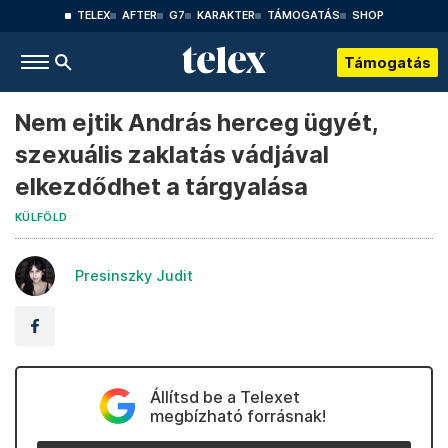
TELEX
AFTER
G7
KARAKTER
TÁMOGATÁS
SHOP
Támogatás
Nem ejtik András herceg ügyét,
szexuális zaklatás vádjával
elkezdődhet a tárgyalása
KÜLFÖLD
Presinszky Judit
Állítsd be a Telexet
megbízható forrásnak!