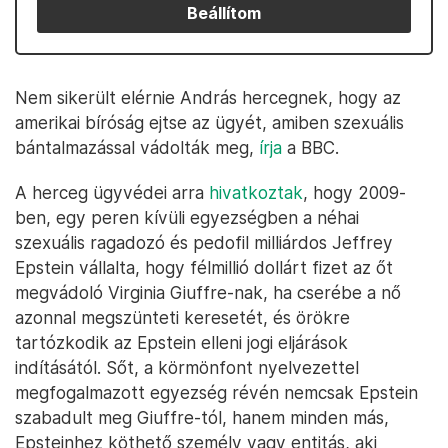
Beállítom
Nem sikerült elérnie András hercegnek, hogy az
amerikai bíróság ejtse az ügyét, amiben szexuális
bántalmazással vádolták meg,
írja
a BBC.
A herceg ügyvédei arra
hivatkoztak
, hogy 2009-
ben, egy peren kívüli egyezségben a néhai
szexuális ragadozó és pedofil milliárdos Jeffrey
Epstein vállalta, hogy félmillió dollárt fizet az őt
megvádoló Virginia Giuffre-nak, ha cserébe a nő
azonnal megszünteti keresetét, és örökre
tartózkodik az Epstein elleni jogi eljárások
indításától. Sőt, a körmönfont nyelvezettel
megfogalmazott egyezség révén nemcsak Epstein
szabadult meg Giuffre-tól, hanem minden más,
Epsteinhez köthető személy vagy entitás, aki