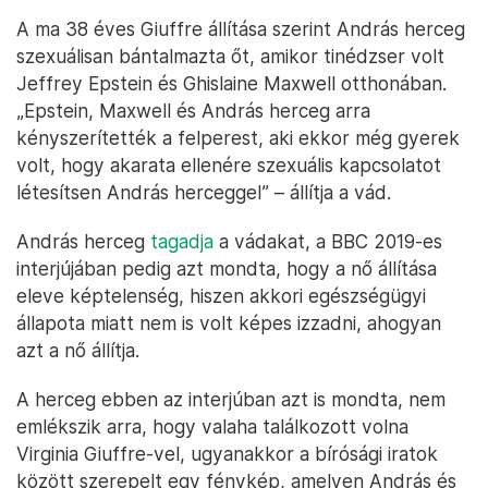
A ma 38 éves Giuffre állítása szerint András herceg
szexuálisan bántalmazta őt, amikor tinédzser volt
Jeffrey Epstein és Ghislaine Maxwell otthonában.
„Epstein, Maxwell és András herceg arra
kényszerítették a felperest, aki ekkor még gyerek
volt, hogy akarata ellenére szexuális kapcsolatot
létesítsen András herceggel” – állítja a vád.
András herceg
tagadja
a vádakat, a BBC 2019-es
interjújában pedig azt mondta, hogy a nő állítása
eleve képtelenség, hiszen akkori egészségügyi
állapota miatt nem is volt képes izzadni, ahogyan
azt a nő állítja.
A herceg ebben az interjúban azt is mondta, nem
emlékszik arra, hogy valaha találkozott volna
Virginia Giuffre-vel, ugyanakkor a bírósági iratok
között szerepelt egy fénykép, amelyen András és