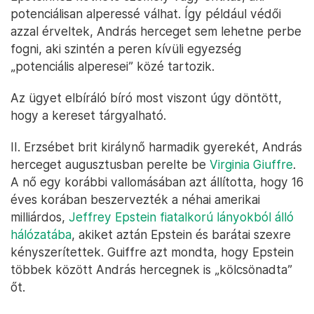
potenciálisan alperessé válhat. Így például védői
azzal érveltek, András herceget sem lehetne perbe
fogni, aki szintén a peren kívüli egyezség
„potenciális alperesei” közé tartozik.
Az ügyet elbíráló bíró most viszont úgy döntött,
hogy a kereset tárgyalható.
II. Erzsébet brit királynő harmadik gyerekét, András
herceget augusztusban perelte be
Virginia Giuffre
.
A nő egy korábbi vallomásában azt állította, hogy 16
éves korában beszervezték a néhai amerikai
milliárdos,
Jeffrey Epstein fiatalkorú lányokból álló
hálózatába
, akiket aztán Epstein és barátai szexre
kényszerítettek. Guiffre azt mondta, hogy Epstein
többek között András hercegnek is „kölcsönadta”
őt.