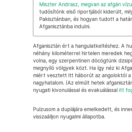
Miszter Andrasz, megvan az afgán vízu
tudósítónk első riportjából kiderült, m
Pakisztánban, és hogyan tudott a határ
Afganisztánba indulni.
Afganisztán ért a hangulatkeltéshez. A hul
néhány kilométerrel hirtelen meredek he
volna, egy szerpentinen döcögtünk dzsip
megnyíló völgyek közt. Ha így néz ki Afg
miért vesztett itt háborút az angoloktól a
nagyhatalom. (Az elmúlt hetek afganisztáni
nyugati kivonulással és evakuálással
itt f
Pulzusom a duplájára emelkedett, és in
visszaálljon nyugalmi állapotba.