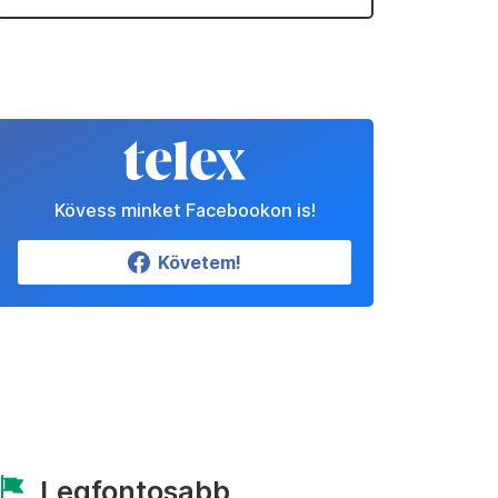
Kövess minket Facebookon is!
Követem!
Legfontosabb