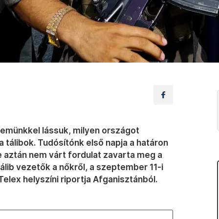
szemünkkel lássuk, milyen országot
 tálibok. Tudósítónk első napja a határon
de aztán nem várt fordulat zavarta meg a
lib vezetők a nőkről, a szeptember 11-i
elex helyszíni riportja Afganisztánból.