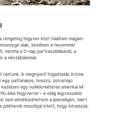
l
s rengeteg fegyver közt találtam magam.
n mosolygó alak, kezében a nevemmel
lt, mintha a D-nap partraszállásánál, a
úr a névtáblámmal.
et ráztunk. A megnyerő fogadtatás öröme
 egy pattanásos, hosszú, zsíroshajú
, kezében egy nullkilométeres amerikai M-
iú éles fegyverrel – a világ legrosszabb
ább nem elmélkedhettem a jelenségen, mert
s pökhendi mosollyal intett, hogy kövessük.