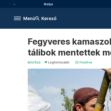
Ibolya
Menü
Kereső
Fegyveres kamaszok
tálibok mentettek me
Legfontosabb
frissítve
KÜLFÖLD