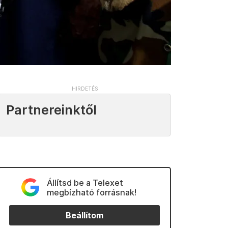
Partnereinktől
Állítsd be a Telexet
megbízható forrásnak!
Beállítom