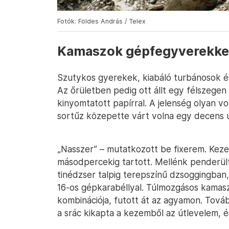
Fotók: Földes András / Telex
Kamaszok gépfegyverekke
Szutykos gyerekek, kiabáló turbánosok é
Az őrületben pedig ott állt egy félszege
kinyomtatott papírral. A jelenség olyan vo
sortűz közepette várt volna egy decens 
„Nasszer” – mutatkozott be fixerem. Kez
másodpercekig tartott. Mellénk penderült
tinédzser talpig terepszínű dzsoggingban
16-os gépkarabéllyal. Túlmozgásos kamaszf
kombinációja, futott át az agyamon. Tov
a srác kikapta a kezemből az útlevelem, é