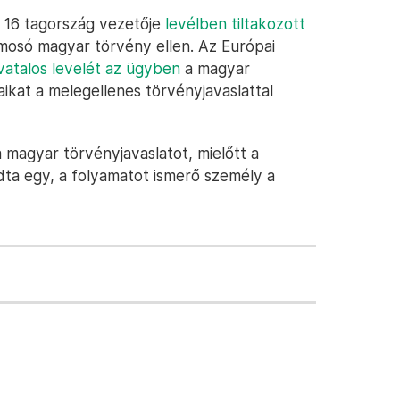
t 16 tagország vezetője
levélben tiltakozott
mosó magyar törvény ellen. Az Európai
ivatalos levelét az ügyben
a magyar
ikat a melegellenes törvényjavaslattal
a magyar törvényjavaslatot, mielőtt a
a egy, a folyamatot ismerő személy a