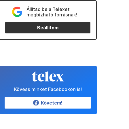
Állítsd be a Telexet
megbízható forrásnak!
Beállítom
Kövess minket Facebookon is!
Követem!