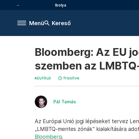
Ibolya
Menü
Kereső
Bloomberg: Az EU jo
szemben az LMBTQ-
frissítve
KÜLFÖLD
Pál Tamás
Az Európai Unió jogi lépéseket tervez L
„LMBTQ-mentes zónák” kialakítására adott 
Bloomberg
.