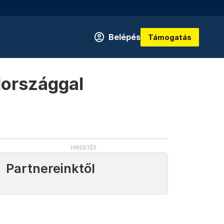
Belépés
Támogatás
lországgal
Partnereinktől