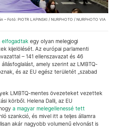
-án – Fotó: PIOTR LAPINSKI / NURPHOTO / NURPHOTO VIA
 elfogadtak
egy olyan melegjogi
tek kijelölését. Az európai parlamenti
vazattal – 141 ellenszavazat és 46
 állásfoglalást, amely szerint az LMBTQ-
oznak, és az EU egész területét „szabad
melyek LMBTQ-mentes övezeteket vezettek
si körből. Helena Dalli, az EU
, hogy
a magyar melegellenessé tett
ló szankció, és mivel itt a teljes államra
álisan akár nagyobb volumenű elvonást is