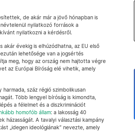
esítettek, de akár már a jövő hónapban is
névtelenül nyilatkozó források a
ívánt nyilatkozni a kérdésről.
rás akár évekig is elhúzódhatna, az EU első
ezután lehetősége van a jogsértés
ítja meg, hogy az ország nem hajtotta végre
et az Európai Bíróság elé vihetik, amely
 harmada, száz régió szimbolikusan
 magát. Több lengyel bíróság is kimondta,
lépés a félelmet és a diszkriminációt
inkább homofób állam
: a lakosság 40
k házasságát. A tavalyi választási kampány
ást „idegen ideológiának” nevezte, amely