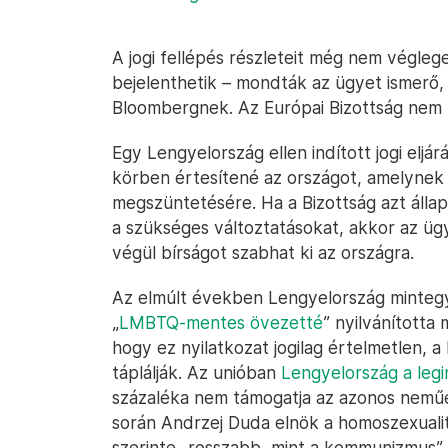
A jogi fellépés részleteit még nem végleg
bejelenthetik – mondták az ügyet ismerő, 
Bloombergnek. Az Európai Bizottság nem k
Egy Lengyelország ellen indított jogi eljá
körben értesítené az országot, amelynek 
megszüntetésére. Ha a Bizottság azt állap
a szükséges változtatásokat, akkor az ügy
végül bírságot szabhat ki az országra.
Az elmúlt években Lengyelország mintegy
„
LMBTQ-mentes övezetté
” nyilvánította
hogy ez nyilatkozat jogilag értelmetlen, a 
táplálják. Az unióban
Lengyelország a leg
százaléka nem támogatja az azonos neműe
során Andrzej Duda elnök a homoszexualit
szerinte „rosszabb, mint a kommunizmus”.