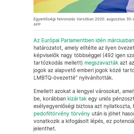
Egyenlőségi felvonulás Varsóban 2020. augusztus 30
AFP
Az Európai Parlamentben idén márciusban
határozatot, amely elítélte az ilyen öveze
képviselők nagy többséggel (492 igen sza
tartózkodás mellett)
megszavazták
azt az
jogok az alapvető emberi jogok közé tart
LMBTQ-övezetté” nyilvánították.
Emellett azokat a lengyel városokat, a
be, korábban
kizártak
egy uniós pénzosztá
esélyegyenlőségi biztosa azt nyilatkozta
pedofiltörvény törvény
után is jöhet hason
vonatkozik a kifogásolt lépés, ez potenci
jelenthet.