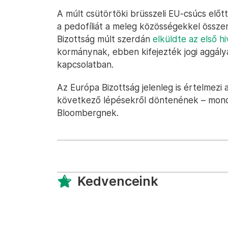
A múlt csütörtöki brüsszeli EU-csúcs előt
a pedofíliát a meleg közösségekkel össze
Bizottság múlt szerdán
elküldte az első h
kormánynak, ebben kifejezték jogi aggálya
kapcsolatban.
Az Európa Bizottság jelenleg is értelmezi 
következő lépésekről döntenének – mondt
Bloombergnek.
Kedvenceink