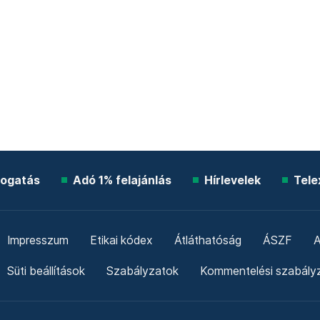
ogatás
Adó 1% felajánlás
Hírlevelek
Tele
Impresszum
Etikai kódex
Átláthatóság
ÁSZF
A
Süti beállítások
Szabályzatok
Kommentelési szabály