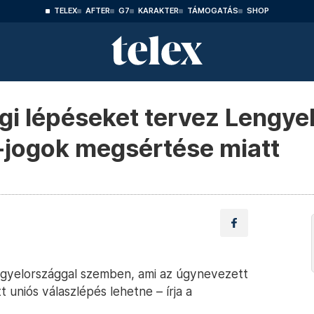
TELEX
AFTER
G7
KARAKTER
TÁMOGATÁS
SHOP
gi lépéseket tervez Lengye
jogok megsértése miatt
engyelországgal szemben, ami az úgynevezett
uniós válaszlépés lehetne – írja a