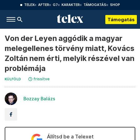
TELEX
AFTER
G7
KARAKTER
TÁMOGATÁS
SHOP
Támogatás
Von der Leyen aggódik a magyar
melegellenes törvény miatt, Kovács
Zoltán nem érti, melyik részével van
problémája
frissítve
KÜLFÖLD
Bozzay Balázs
Állítsd be a Telexet