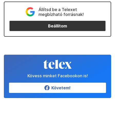
Állítsd be a Telexet
megbízható forrásnak!
Beállítom
Kövess minket Facebookon is!
Követem!