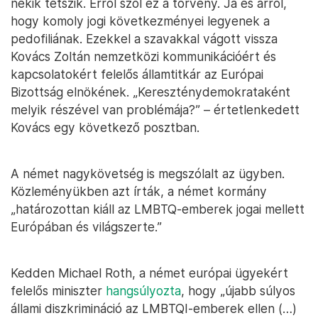
nekik tetszik. Erről szól ez a törvény. Ja és arról,
hogy komoly jogi következményei legyenek a
pedofiliának. Ezekkel a szavakkal vágott vissza
Kovács Zoltán nemzetközi kommunikációért és
kapcsolatokért felelős államtitkár az Európai
Bizottság elnökének. „Kereszténydemokrataként
melyik részével van problémája?” – értetlenkedett
Kovács egy következő posztban.
A német nagykövetség is megszólalt az ügyben.
Közleményükben azt írták, a német kormány
„határozottan kiáll az LMBTQ-emberek jogai mellett
Európában és világszerte.”
Kedden Michael Roth, a német európai ügyekért
felelős miniszter
hangsúlyozta
, hogy „újabb súlyos
állami diszkrimináció az LMBTQI-emberek ellen (…)