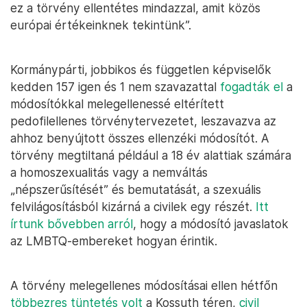
ez a törvény ellentétes mindazzal, amit közös
európai értékeinknek tekintünk”.
Kormánypárti, jobbikos és független képviselők
kedden 157 igen és 1 nem szavazattal
fogadták el
a
módosítókkal melegellenessé eltérített
pedofilellenes törvénytervezetet, leszavazva az
ahhoz benyújtott összes ellenzéki módosítót. A
törvény megtiltaná például a 18 év alattiak számára
a homoszexualitás vagy a nemváltás
„népszerűsítését” és bemutatását, a szexuális
felvilágosításból kizárná a civilek egy részét.
Itt
írtunk bővebben arról
, hogy a módosító javaslatok
az LMBTQ-embereket hogyan érintik.
A törvény melegellenes módosításai ellen hétfőn
többezres tüntetés volt
a Kossuth téren,
civil