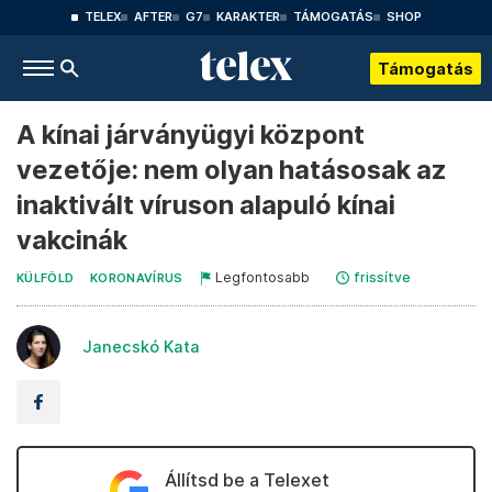
TELEX
AFTER
G7
KARAKTER
TÁMOGATÁS
SHOP
Támogatás
A kínai járványügyi központ
vezetője: nem olyan hatásosak az
inaktivált víruson alapuló kínai
vakcinák
Legfontosabb
frissítve
KÜLFÖLD
KORONAVÍRUS
Janecskó Kata
Állítsd be a Telexet