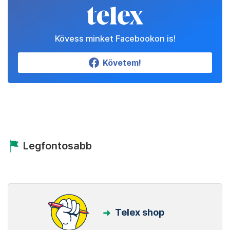
Kövess minket Facebookon is!
Követem!
Legfontosabb
Telex shop