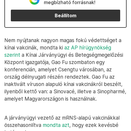
megbízható forrásnak!
Beállítom
Nem nyújtanak nagyon magas fokú védettséget a
kínai vakcinák, mondta ki
az AP hírügynökség
szerint
a Kínai Járványügyi és Betegségmegelőzési
Központ igazgatója, Gao Fu szombaton egy
konferencián, amelyet Csengtu városában, az
ország délnyugati részén rendeztek. Gao Fu az
inaktivált víruson alapuló kínai vakcinákról beszélt,
ilyenből kettő van: a Sinovacé, illetve a Sinopharmé,
amelyet Magyarországon is használnak.
A járványügyi vezető az mRNS-alapú vakcinákkal
összehasonlítva
mondta azt
, hogy ezek kevésbé