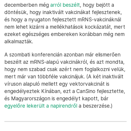
decemberben még
arról beszélt
, hogy bejött a
döntésük, hogy inaktivált vakcinákat fejlesztenek,
és hogy a nyugaton fejlesztett mRNS-vakcináknál
nem lehet kizárni a mellékhatások kockázatát, mert
ezeket egészséges embereken korábban még nem
alkalmazták.
A szombati konferencián azonban már elismerően
beszélt az mRNS-alapú vakcinákról, és azt mondta,
hogy nem szabad csak azért nem foglalkozni velük,
mert már van többféle vakcinájuk. (A két inaktivált
víruson alapuló mellett egy vektorvakcinát is
engedélyeztek Kínában, ezt a CanSino fejlesztette,
és Magyarországon is engedélyt kapott, bár
egyelőre lekerült a napirendről
a beszerzése.)