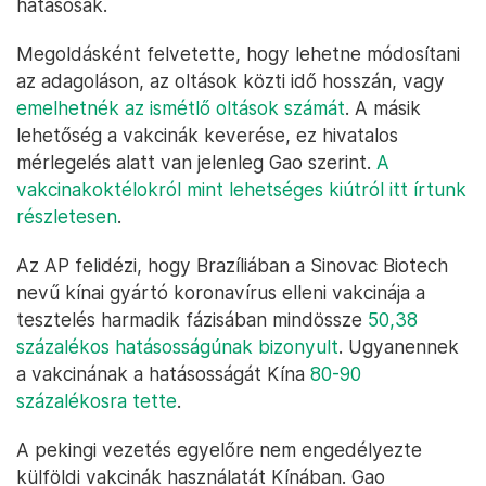
hatásosak.
Megoldásként felvetette, hogy lehetne módosítani
az adagoláson, az oltások közti idő hosszán, vagy
emelhetnék az ismétlő oltások számát
. A másik
lehetőség a vakcinák keverése, ez hivatalos
mérlegelés alatt van jelenleg Gao szerint.
A
vakcinakoktélokról mint lehetséges kiútról itt írtunk
részletesen
.
Az AP felidézi, hogy Brazíliában a Sinovac Biotech
nevű kínai gyártó koronavírus elleni vakcinája a
tesztelés harmadik fázisában mindössze
50,38
százalékos hatásosságúnak bizonyult
. Ugyanennek
a vakcinának a hatásosságát Kína
80-90
százalékosra tette
.
A pekingi vezetés egyelőre nem engedélyezte
külföldi vakcinák használatát Kínában. Gao