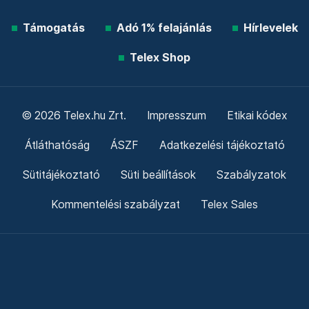
Támogatás
Adó 1% felajánlás
Hírlevelek
Telex Shop
© 2026 Telex.hu Zrt.
Impresszum
Etikai kódex
Átláthatóság
ÁSZF
Adatkezelési tájékoztató
Sütitájékoztató
Süti beállítások
Szabályzatok
Kommentelési szabályzat
Telex Sales