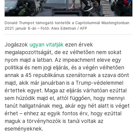
Donald Trumpot támogató tüntetők a Capitoliumnál Washingtonban
2021. január 6-án – Fotó: Alex Edelman / AFP
Jogászok
ugyan vitatják
ezen érvek
megalapozottságát, de ez vélhetően nem sokat
nyom majd a latban. Az impeachment eleve egy
politikai és nem jogi eljárás, és a végén vélhetően
annak a 45 republikánus szenátornak a szava dönt
majd, akik már januárban is a Trump-védelemmel
értettek egyet. Maga az eljárás várhatóan ezúttal
sem húzódik majd el, attól függően, hogy mennyi
tanút hallgatnának meg, akár egy hét alatt is véget
érhet – ehhez az egyik fontos érv, hogy ezúttal
maguk a törvényhozók is tanúi voltak az
eseményeknek.