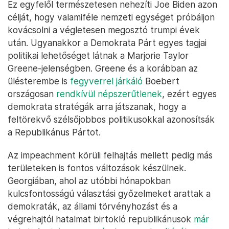
Ez egyfelől természetesen nehezíti Joe Biden azon
célját, hogy valamiféle nemzeti egységet próbáljon
kovácsolni a végletesen megosztó trumpi évek
után. Ugyanakkor a Demokrata Párt egyes tagjai
politikai lehetőséget látnak a Marjorie Taylor
Greene-jelenségben. Greene és a korábban az
ülésterembe is
fegyverrel járkáló
Boebert
országosan
rendkívül népszerűtlenek
, ezért egyes
demokrata stratégák arra játszanak, hogy a
feltörekvő szélsőjobbos politikusokkal azonosítsák
a Republikánus Pártot.
Az impeachment körüli felhajtás mellett pedig más
területeken is fontos változások készülnek.
Georgiában, ahol az utóbbi hónapokban
kulcsfontosságú választási győzelmeket arattak a
demokraták, az állami törvényhozást és a
végrehajtói hatalmat birtokló republikánusok
már