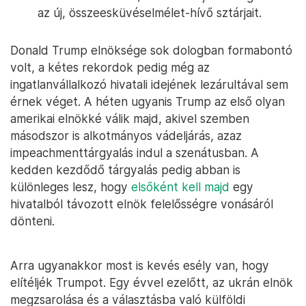
az új, összeesküvéselmélet-hívő sztárjait.
Donald Trump elnöksége sok dologban formabontó
volt, a kétes rekordok pedig még az
ingatlanvállalkozó hivatali idejének lezárultával sem
érnek véget. A héten ugyanis Trump az első olyan
amerikai elnökké válik majd, akivel szemben
másodszor is alkotmányos vádeljárás, azaz
impeachmenttárgyalás indul a szenátusban. A
kedden kezdődő tárgyalás pedig abban is
különleges lesz, hogy
elsőként kell majd
egy
hivatalból távozott elnök felelősségre vonásáról
dönteni.
Arra ugyanakkor most is kevés esély van, hogy
elítéljék Trumpot. Egy évvel ezelőtt, az ukrán elnök
megzsarolása és a választásba való külföldi