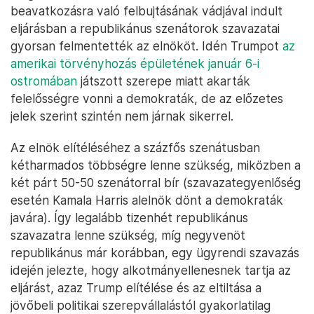
beavatkozásra való felbujtásának vádjával indult
eljárásban a republikánus szenátorok szavazatai
gyorsan felmentették az elnököt. Idén Trumpot
az
amerikai törvényhozás épületének január 6-i
ostromában
játszott szerepe miatt akarták
felelősségre vonni a demokraták, de az előzetes
jelek szerint szintén nem járnak sikerrel.
Az elnök elítéléséhez a százfős szenátusban
kétharmados többségre lenne szükség, miközben a
két párt 50-50 szenátorral bír (szavazategyenlőség
esetén Kamala Harris alelnök dönt a demokraták
javára). Így legalább tizenhét republikánus
szavazatra lenne szükség, míg negyvenöt
republikánus már korábban, egy ügyrendi szavazás
idején jelezte, hogy alkotmányellenesnek tartja az
eljárást, azaz Trump elítélése és az eltiltása a
jövőbeli politikai szerepvállalástól gyakorlatilag