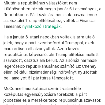
Miután a republikánus választókat nem
különösebben rázták meg a január 6-i események, a
Republikánus Párt számára nem sok haszna lenne
asszisztálni Trump elítéléséhez, vélték a Financial
Timesnak
nyilatkozó stratégák
.
Ha a január 6. utáni napokban voltak is arra utaló
jelek, hogy a párt szembefordul Trumppal, ezek
mára erősen elhalványultak. Azon kevés
republikánus képviselő, aki Trump elítélése mellett
szavazott, össztűz alá került. Az alsóház harmadik
legerősebb republikánusának számító Liz Cheney
ellen például bizalmatlansági indítványt nyújtottak
bel, amelyet 61 párttársa támogatott.
McConnell munkatársai szerint valamiféle
középutas egyensúlyozásra törekszik a párt
jobbszéle és a mérsékeltebb republikánus szavazók