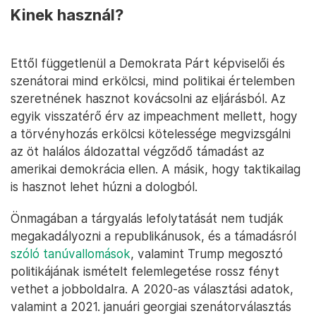
Kinek használ?
Ettől függetlenül a Demokrata Párt képviselői és
szenátorai mind erkölcsi, mind politikai értelemben
szeretnének hasznot kovácsolni az eljárásból. Az
egyik visszatérő érv az impeachment mellett, hogy
a törvényhozás erkölcsi kötelessége megvizsgálni
az öt halálos áldozattal végződő támadást az
amerikai demokrácia ellen. A másik, hogy taktikailag
is hasznot lehet húzni a dologból.
Önmagában a tárgyalás lefolytatását nem tudják
megakadályozni a republikánusok, és a támadásról
szóló tanúvallomások
, valamint Trump megosztó
politikájának ismételt felemlegetése rossz fényt
vethet a jobboldalra. A 2020-as választási adatok,
valamint a 2021. januári georgiai szenátorválasztás