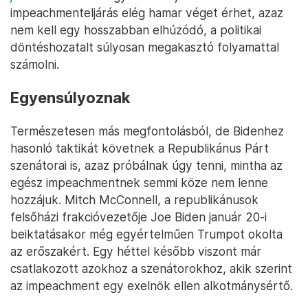
impeachmenteljárás elég hamar véget érhet, azaz
nem kell egy hosszabban elhúzódó, a politikai
döntéshozatalt súlyosan megakasztó folyamattal
számolni.
Egyensúlyoznak
Természetesen más megfontolásból, de Bidenhez
hasonló taktikát követnek a Republikánus Párt
szenátorai is, azaz próbálnak úgy tenni, mintha az
egész impeachmentnek semmi köze nem lenne
hozzájuk. Mitch McConnell, a republikánusok
felsőházi frakcióvezetője Joe Biden január 20-i
beiktatásakor még egyértelműen Trumpot okolta
az erőszakért. Egy héttel később viszont már
csatlakozott azokhoz a szenátorokhoz, akik szerint
az impeachment egy exelnök ellen alkotmánysértő.