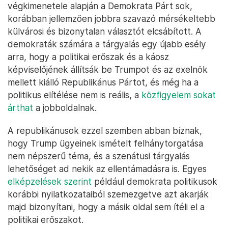
végkimenetele alapján a Demokrata Párt sok,
korábban jellemzően jobbra szavazó mérsékeltebb
külvárosi és bizonytalan választót elcsábított. A
demokraták számára a tárgyalás egy újabb esély
arra, hogy a politikai erőszak és a káosz
képviselőjének állítsák be Trumpot és az exelnök
mellett kiálló Republikánus Pártot, és még ha a
politikus elítélése nem is reális, a
közfigyelem sokat
árthat
a jobboldalnak.
A republikánusok ezzel szemben abban bíznak,
hogy Trump ügyeinek ismételt felhánytorgatása
nem népszerű téma, és a szenátusi tárgyalás
lehetőséget ad nekik az ellentámadásra is. Egyes
elképzelések szerint
például demokrata politikusok
korábbi nyilatkozataiból szemezgetve azt akarják
majd bizonyítani, hogy a másik oldal sem ítéli el a
politikai erőszakot.