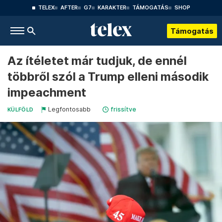
TELEX
AFTER
G7
KARAKTER
TÁMOGATÁS
SHOP
Támogatás
Az ítéletet már tudjuk, de ennél
többről szól a Trump elleni második
impeachment
Legfontosabb
frissítve
KÜLFÖLD