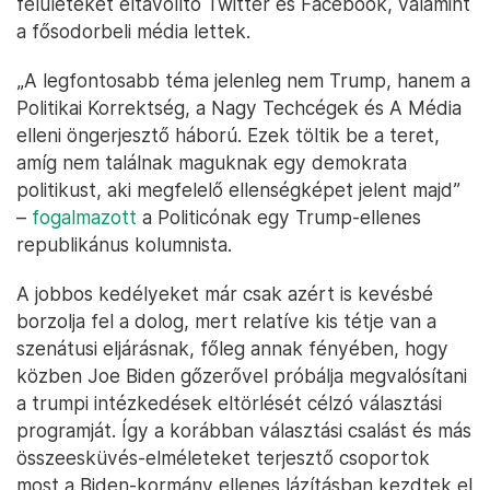
felületeket eltávolító Twitter és Facebook, valamint
a fősodorbeli média lettek.
„A legfontosabb téma jelenleg nem Trump, hanem a
Politikai Korrektség, a Nagy Techcégek és A Média
elleni öngerjesztő háború. Ezek töltik be a teret,
amíg nem találnak maguknak egy demokrata
politikust, aki megfelelő ellenségképet jelent majd”
–
fogalmazott
a Politicónak egy Trump-ellenes
republikánus kolumnista.
A jobbos kedélyeket már csak azért is kevésbé
borzolja fel a dolog, mert relatíve kis tétje van a
szenátusi eljárásnak, főleg annak fényében, hogy
közben Joe Biden gőzerővel próbálja megvalósítani
a trumpi intézkedések eltörlését célzó választási
programját. Így a korábban választási csalást és más
összeesküvés-elméleteket terjesztő csoportok
most a Biden-kormány ellenes lázításban kezdtek el