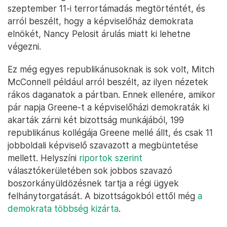
szeptember 11-i terrortámadás megtörténtét, és
arról beszélt, hogy a képviselőház demokrata
elnökét, Nancy Pelosit árulás miatt ki lehetne
végezni.
Ez még egyes republikánusoknak is sok volt, Mitch
McConnell például arról beszélt, az ilyen nézetek
rákos daganatok a pártban. Ennek ellenére, amikor
pár napja Greene-t a képviselőházi demokraták ki
akarták zárni két bizottság munkájából, 199
republikánus kollégája Greene mellé állt, és csak 11
jobboldali képviselő szavazott a megbüntetése
mellett. Helyszíni
riportok szerint
választókerületében sok jobbos szavazó
boszorkányüldözésnek tartja a régi ügyek
felhánytorgatását. A bizottságokból ettől még
a
demokrata többség kizárta
.