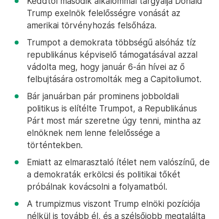
Keddtől második alkalommal tárgyalja Donald
Trump exelnök felelősségre vonását az
amerikai törvényhozás felsőháza.
Trumpot a demokrata többségű alsóház tíz
republikánus képviselő támogatásával azzal
vádolta meg, hogy január 6-án hívei az ő
felbujtására ostromolták meg a Capitoliumot.
Bár januárban pár prominens jobboldali
politikus is elítélte Trumpot, a Republikánus
Párt most már szeretne úgy tenni, mintha az
elnöknek nem lenne felelőssége a
történtekben.
Emiatt az elmarasztaló ítélet nem valószínű, de
a demokraták erkölcsi és politikai tőkét
próbálnak kovácsolni a folyamatból.
A trumpizmus viszont Trump elnöki pozíciója
nélkül is tovább él, és a szélsőjobb megtalálta