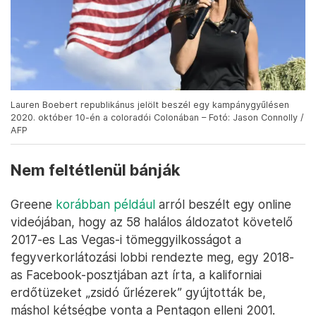
Lauren Boebert republikánus jelölt beszél egy kampánygyűlésen
2020. október 10-én a coloradói Colonában – Fotó: Jason Connolly /
AFP
Nem feltétlenül bánják
Greene
korábban például
arról beszélt egy online
videójában, hogy az 58 halálos áldozatot követelő
2017-es Las Vegas-i tömeggyilkosságot a
fegyverkorlátozási lobbi rendezte meg, egy 2018-
as Facebook-posztjában azt írta, a kaliforniai
erdőtüzeket „zsidó űrlézerek” gyújtották be,
máshol kétségbe vonta a Pentagon elleni 2001.