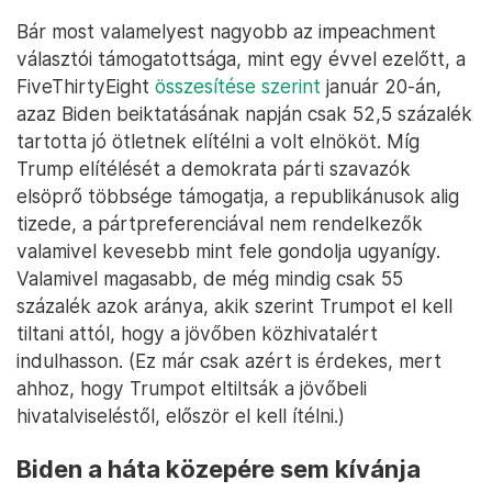
Bár most valamelyest nagyobb az impeachment
választói támogatottsága, mint egy évvel ezelőtt, a
FiveThirtyEight
összesítése szerint
január 20-án,
azaz Biden beiktatásának napján csak 52,5 százalék
tartotta jó ötletnek elítélni a volt elnököt. Míg
Trump elítélését a demokrata párti szavazók
elsöprő többsége támogatja, a republikánusok alig
tizede, a pártpreferenciával nem rendelkezők
valamivel kevesebb mint fele gondolja ugyanígy.
Valamivel magasabb, de még mindig csak 55
százalék azok aránya, akik szerint Trumpot el kell
tiltani attól, hogy a jövőben közhivatalért
indulhasson. (Ez már csak azért is érdekes, mert
ahhoz, hogy Trumpot eltiltsák a jövőbeli
hivatalviseléstől, először el kell ítélni.)
Biden a háta közepére sem kívánja