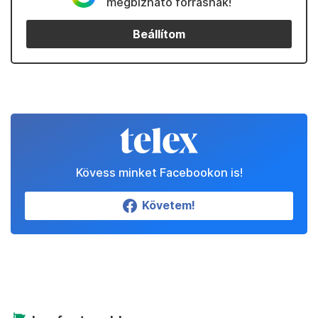
megbízható forrásnak!
Beállítom
Kövess minket Facebookon is!
Követem!