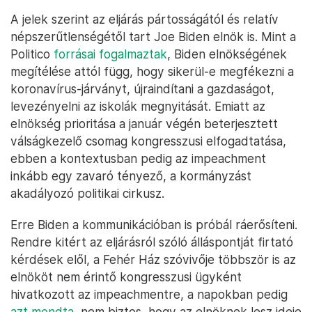
A jelek szerint az eljárás pártosságától és relatív
népszerűtlenségétől tart Joe Biden elnök is. Mint a
Politico
forrásai fogalmaztak
, Biden elnökségének
megítélése attól függ, hogy sikerül-e megfékezni a
koronavírus-járványt, újraindítani a gazdaságot,
levezényelni az iskolák megnyitását. Emiatt az
elnökség prioritása a január végén beterjesztett
válságkezelő csomag kongresszusi elfogadtatása,
ebben a kontextusban pedig az impeachment
inkább egy zavaró tényező, a kormányzást
akadályozó politikai cirkusz.
Erre Biden a kommunikációban is próbál ráerősíteni.
Rendre kitért az eljárásról szóló álláspontját firtató
kérdések elől, a Fehér Ház szóvivője többször is az
elnököt nem érintő kongresszusi ügyként
hivatkozott az impeachmentre, a napokban pedig
azt mondta
, nem biztos, hogy az elnöknek lesz ideje