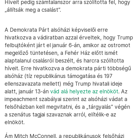
Híveit pedig számtalanszor arra szólította fel, hogy
„állítsák meg a csalást”.
A Demokrata Párt alsóházi képviselői erre
hivatkozva a vádiratban azzal érveltek, hogy Trump
felbujtóként járt el január 6-án, amikor az ostromot
megelőző tüntetésen, a Fehér Ház előtt ismét
alaptalanul csalásról beszélt, és harcra szólította
híveit. Erre hivatkozva a demokrata párti többségű
alsóház (tíz republikánus támogatása és 197
ellenszavazata mellett) még Trump hivatali ideje
alatt, január 13-án
vád alá helyezte az elnököt
. Az
impeachment szabályai szerint az alsóházi vádat a
felsőházban kell megvitatni, és a „tárgyalás” végén
a szenátus tagjai szavaznak arról, elítélik-e az
elnököt.
Ám Mitch McConnell, a republikánusok felsőházi