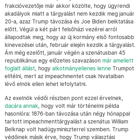
frakcióvezetője már akkor közölte, hogy ügyrendi
akadályok miatt a tárgyalást nem kezdik meg január
20-a, azaz Trump távozása és Joe Biden beiktatása
előtt. Végül a két párt felsőházi vezérei arról
állapodtak meg, hogy az új kormány első fontosabb
kinevezései után, február elején kezdik a tárgyalást.
Ám még ezelőtt, január végén a szenátusban 45
republikánus egy előzetes szavazáson
már amellett
foglalt állást
, hogy
alkotmányellenes lenne
Trumpot
elítélni, mert az impeachmentet csak hivatalban
lévő elnök ellen lehet lefolytatni.
Az exelnök védői részben pont ezzel érvelnek,
dacára annak
, hogy volt már történelmi példa
hasonlóra: 1876-ban távozása után négy hónappal
tartott impeachmenttárgyalást a szenátus William
Belknap volt hadügyminiszterrel szemben. Trump
védőinek másik érve, hogy Trump választási