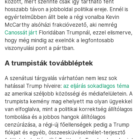
között, mert szerinte csak így tartható fent
hosszabb távon a jobboldal politikai ereje. Ennél is
egyértelműbben állt bele a régi vonalba Kevin
McCarthy alsóházi frakcióvezető, aki nemrég
Canossát járt
Floridában Trumpnál, ezzel elismerve,
hogy még mindig az exelnök a legfontosabb
viszonyulási pont a pártban.
A trumpisták továbbléptek
A szenátusi tárgyalás várhatóan nem lesz sok
hatással Trump híveire:
az eljárás sokadlagos téma
az amerikai széljobb közösségi és médiafelületein. A
trumpista kemény mag ehelyett ma olyan ügyekkel
van elfoglalva, mint a politikai korrektség állítólagos
tombolása és a jobbos hangok állítólagos
cenzúrázása, a régi-új főellenségek pedig a Trump
fiókjait és egyéb, összeesküvéselmélet-terjesztő