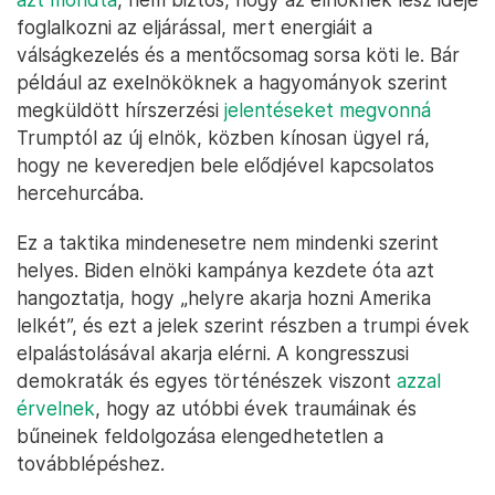
foglalkozni az eljárással, mert energiáit a
válságkezelés és a mentőcsomag sorsa köti le. Bár
például az exelnököknek a hagyományok szerint
megküldött hírszerzési
jelentéseket megvonná
Trumptól az új elnök, közben kínosan ügyel rá,
hogy ne keveredjen bele elődjével kapcsolatos
hercehurcába.
Ez a taktika mindenesetre nem mindenki szerint
helyes. Biden elnöki kampánya kezdete óta azt
hangoztatja, hogy „helyre akarja hozni Amerika
lelkét”, és ezt a jelek szerint részben a trumpi évek
elpalástolásával akarja elérni. A kongresszusi
demokraták és egyes történészek viszont
azzal
érvelnek
, hogy az utóbbi évek traumáinak és
bűneinek feldolgozása elengedhetetlen a
továbblépéshez.