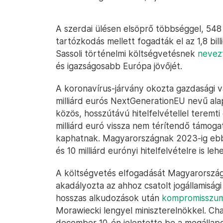
A szerdai ülésen elsöprő többséggel, 548 
tartózkodás mellett fogadták el az 1,8 bil
Sassoli történelmi költségvetésnek
nevez
és igazságosabb Európa jövőjét.
A koronavírus-járvány okozta gazdasági v
milliárd eurós NextGenerationEU nevű alap
közös, hosszútávú hitelfelvétellel teremti
milliárd euró vissza nem térítendő támogatá
kaphatnak. Magyarországnak 2023-ig ebből
és 10 milliárd eurónyi hitelfelvételre is le
A költségvetés elfogadását Magyarország
akadályozta az ahhoz csatolt jogállamiság
hosszas alkudozások után
kompromisszumr
Morawiecki lengyel miniszterelnökkel. Cha
december 10-én jelentette be a megállapo