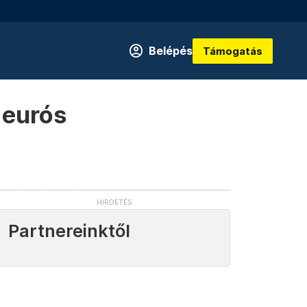
Belépés
Támogatás
 eurós
Partnereinktől