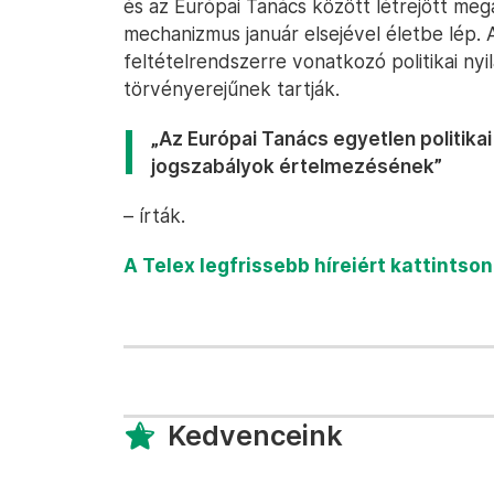
és az Európai Tanács között létrejött me
mechanizmus január elsejével életbe lép. A
feltételrendszerre vonatkozó politikai ny
törvényerejűnek tartják.
„Az Európai Tanács egyetlen politikai
jogszabályok értelmezésének”
– írták.
A Telex legfrissebb híreiért kattintso
Kedvenceink