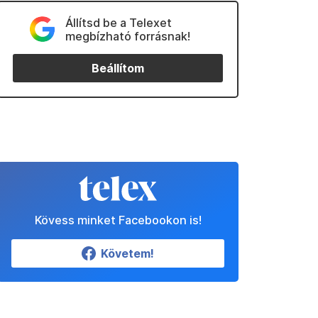
Állítsd be a Telexet
megbízható forrásnak!
Beállítom
Kövess minket Facebookon is!
Követem!