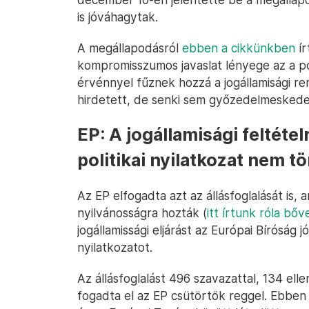
is jóváhagytak.
A megállapodásról
ebben a cikkünkben
ír
kompromisszumos javaslat lényege az a poli
érvénnyel fűznek hozzá a jogállamisági r
hirdetett, de senki sem győzedelmeskede
EP: A jogállamisági feltét
politikai nyilatkozat nem t
Az EP elfogadta azt az állásfoglalását is,
nyilvánosságra hozták (
itt írtunk róla bő
jogállamissági eljárást az Európai Bíróság 
nyilatkozatot.
Az állásfoglalást 496 szavazattal, 134 ell
fogadta el az EP csütörtök reggel. Ebben