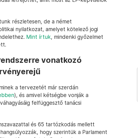
tunk részletesen, de a német
tikai nyilatkozat, amelyet kötelező jogi
endelethez.
Mint írtuk
, mindenki győzelmet
tt.
elrendszerre vonatkozó
örvényerejű
 aminek a tervezetét már szerdán
vebben
), és amivel kétségbe vonják a
jóváhagyásáig felfüggesztő tanácsi
enszavazattal és 65 tartózkodás mellett
 hangsúlyozzák, hogy szerintük a Parlament