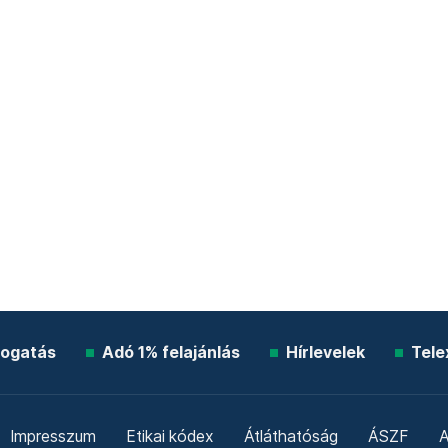
ogatás
Adó 1% felajánlás
Hírlevelek
Tele
Impresszum
Etikai kódex
Átláthatóság
ÁSZF
A