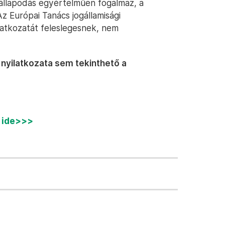
gállapodás egyértelműen fogalmaz, a
z Európai Tanács jogállamisági
ilatkozatát feleslegesnek, nem
 nyilatkozata sem tekinthető a
n ide>>>