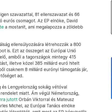
igen szavazattal, 81 ellenszavazat és 66
lió eurós csomagot. Az EP elnöke, David
te
a mostanit, ami megalapozza a zöldebb
álság ellensúlyozására létrehozzák a 800
ot is. Ezt az összeget az Európai Unió
 elő, amiből a tagországok mintegy 415
st, illetve közel 385 milliárd euró hitelt
 csaknem 8 milliárd eurónyi támogatás jár,
hetőséget ad.
 és Lengyelország sokáig vétóval
i rendelet miatt. Ám végül Németország,
a jutott
Orbán Viktorral és Mateusz
rles Michel, az Európai Tanács elnöke
dás létrejöttét, amit most az EP-képviselők