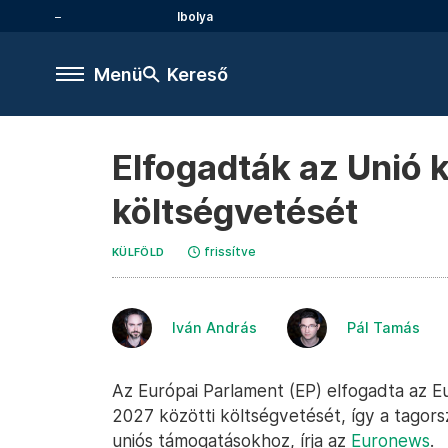
Ibolya
Menü
Kereső
Elfogadták az Unió k
költségvetését
frissítve
KÜLFÖLD
Iván András
Pál Tamás
Az Európai Parlament (EP) elfogadta az E
2027 közötti költségvetését, így a tagor
uniós támogatásokhoz, írja az
Euronews
.