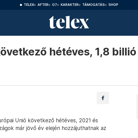
TELEX
AFTER
G7
KARAKTER
TÁMOGATÁS
SHOP
övetkező hétéves, 1,8 billió
urópai Unió következő hétéves, 2021 és
szágok már jövő év elején hozzájuthatnak az