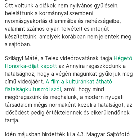
Ott voltunk a diákok nem nyilvános gyűlésein,
beleláttunk a kormánnyal szembeni
nyomásgyakorlás dilemmáiba és nehézségeibe,
valamint számos olyan felvételt és interjút
készítettünk, amelyek korábban nem jelentek meg
a sajtóban.
Szilágyi Máté, a Telex videórovatának tagja
Hégető
Honorka-díjat kapott
az Annyira ragaszkodunk a
fiatalsághoz, hogy a végén magunkat gyűlöljük meg
című videójáért.
A film a kultúránkat átható
fiatalságkultuszról szól
, arról, hogy mind
megöregszünk és meghalunk, a modern nyugati
társadalom mégis normaként kezeli a fiatalságot, az
idősödést pedig értéktelennek és elkerülendőnek
tartja.
Idén májusban hirdették ki a 43. Magyar Sajtófotó