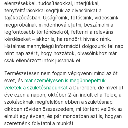
elemzésekkel, tudósításokkal, interjúkkal,
tényfeltárásokkal segítjük az olvasóinkat a
tájékozódásban. Újságíróink, fotósaink, videósaink
megpróbálnak mindenhová eljutni, beszámolni a
legfontosabb történésekről, feltenni a releváns
kérdéseket – akkor is, ha rendőrt hívnak ránk.
Hatalmas mennyiségű információt dolgozunk fel nap
mint nap azért, hogy hozzátok, olvasóinkhoz már
csak ellenőrzött infók jussanak el.
Természetesen nem fogom végigvenni mind az öt
évet, és
már személyesen is megünnepeltük
veletek a születésnapunkat
a Dürerben, de mivel öt
éve ezen a napon, október 2-án indult el a Telex, a
szokásoknak megfelelően ebben a születésnapi
cikkben röviden összeszedem, mi történt velünk az
elmúlt egy évben, és pár mondatban azt is, hogyan
szeretnénk folytatni a munkát.