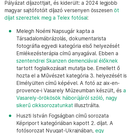
Pályázat díjazottjait, és kiderült: a 2024 legjobb
magyar sajtófotóit díjazó versenyen összesen
öt
díjat szereztek meg a Telex fotósai
:
Melegh Noémi Napsugár kapta a
Társadalomábrázolás, dokumentarista
fotográfia egyedi kategória első helyezését
Emlékezésterápia című anyagával. Ebben a
szentendrei Skanzen demenciával élőknek
tartott foglalkozásait mutatja be. Emellett ő
hozta el a Művészet kategória 3. helyezését is
Elmélyülten című képével. A fotó az aix-en-
provence-i Vasarely Múzeumban készült, és
a
Vasarely-örökösök háborújáról szóló, nagy
sikerű cikksorozatunkat
illusztrálta.
Huszti István Fogságban című sorozata
Képriport kategóriában kapott 2. díjat. A
fotósorozat Nyugat-Ukrajnában,
egy