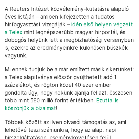
A Reuters Intézet közvélemény-kutatásra alapuló
éves listáján – amiben kifejezetten a tudatos
hírfogyasztást vizsgálják –
idén első helyen végzett
a Telex
mint legnépszerűbb magyar hírportál, és
dobogós helyünk lett a megbízhatósági versenyben
is, ezekre az eredményeinkre különösen büszkék
vagyunk.
Mi ennek tudjuk be a már említett másik sikerünket:
a Telex alapítványa először gyűjthetett adó 1
százalékot, és rögtön közel 40 ezer ember
gondolta úgy, hogy nekünk ajánlja fel azt, összesen
több mint 580 millió forint értékben.
Ezúttal is
köszönjük a bizalmat
!
Többek között az ilyen olvasói támogatás az, ami
lehetővé teszi számunkra, hogy az alap, napi
hírszolgáltatáson, eseménykövetésen felül