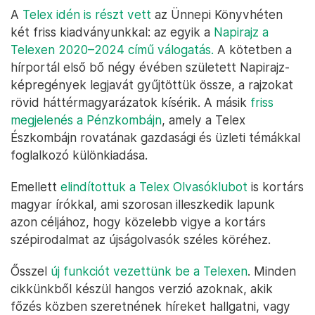
A
Telex idén is részt vett
az Ünnepi Könyvhéten
két friss kiadványunkkal: az egyik a
Napirajz a
Telexen 2020–2024 című válogatás.
A kötetben a
hírportál első bő négy évében született Napirajz-
képregények legjavát gyűjtöttük össze, a rajzokat
rövid háttérmagyarázatok kísérik. A másik
friss
megjelenés a Pénzkombájn
, amely a Telex
Észkombájn rovatának gazdasági és üzleti témákkal
foglalkozó különkiadása.
Emellett
elindítottuk a Telex Olvasóklubot
is kortárs
magyar írókkal, ami szorosan illeszkedik lapunk
azon céljához, hogy közelebb vigye a kortárs
szépirodalmat az újságolvasók széles köréhez.
Ősszel
új funkciót vezettünk be a Telexen
. Minden
cikkünkből készül hangos verzió azoknak, akik
főzés közben szeretnének híreket hallgatni, vagy