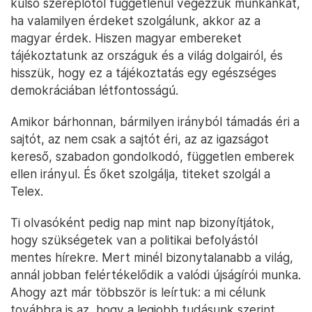
külső szereplőtől függetlenül végezzük munkánkat,
ha valamilyen érdeket szolgálunk, akkor az a
magyar érdek. Hiszen magyar embereket
tájékoztatunk az országuk és a világ dolgairól, és
hisszük, hogy ez a tájékoztatás egy egészséges
demokráciában létfontosságú.
Amikor bárhonnan, bármilyen irányból támadás éri a
sajtót, az nem csak a sajtót éri, az az igazságot
kereső, szabadon gondolkodó, független emberek
ellen irányul. És őket szolgálja, titeket szolgál a
Telex.
Ti olvasóként pedig nap mint nap bizonyítjátok,
hogy szükségetek van a politikai befolyástól
mentes hírekre. Mert minél bizonytalanabb a világ,
annál jobban felértékelődik a valódi újságírói munka.
Ahogy azt már többször is leírtuk: a mi célunk
továbbra is az, hogy a legjobb tudásunk szerint