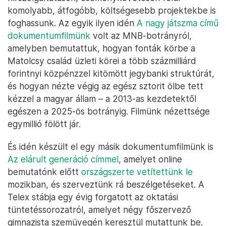
komolyabb, átfogóbb, költségesebb projektekbe is
foghassunk. Az egyik ilyen idén
A nagy játszma című
dokumentumfilmünk
volt az MNB-botrányról,
amelyben bemutattuk, hogyan fonták körbe a
Matolcsy család üzleti körei a több százmilliárd
forintnyi közpénzzel kitömött jegybanki struktúrát,
és hogyan nézte végig az egész sztorit ölbe tett
kézzel a magyar állam – a 2013-as kezdetektől
egészen a 2025-ös botrányig. Filmünk nézettsége
egymillió fölött jár.
És idén készült el egy másik dokumentumfilmünk is
Az elárult generáció címmel
, amelyet online
bemutatónk előtt
országszerte vetítettünk le
mozikban, és szerveztünk rá beszélgetéseket. A
Telex stábja egy évig forgatott az oktatási
tüntetéssorozatról, amelyet négy főszervező
gimnazista szemüvegén keresztül mutattunk be.