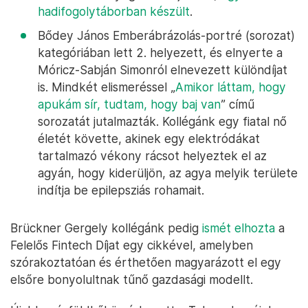
hadifogolytáborban készült
.
Bődey János Emberábrázolás-portré (sorozat)
kategóriában lett 2. helyezett, és elnyerte a
Móricz-Sabján Simonról elnevezett különdíjat
is. Mindkét elismeréssel „
Amikor láttam, hogy
apukám sír, tudtam, hogy baj van
” című
sorozatát jutalmazták. Kollégánk egy fiatal nő
életét követte, akinek egy elektródákat
tartalmazó vékony rácsot helyeztek el az
agyán, hogy kiderüljön, az agya melyik területe
indítja be epilepsziás rohamait.
Brückner Gergely kollégánk pedig
ismét elhozta
a
Felelős Fintech Díjat egy cikkével, amelyben
szórakoztatóan és érthetően magyarázott el egy
elsőre bonyolultnak tűnő gazdasági modellt.