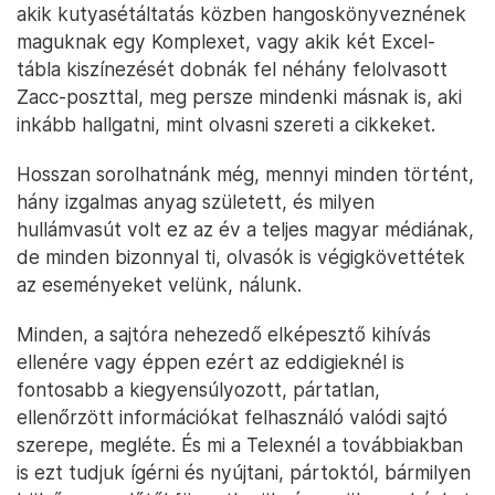
akik kutyasétáltatás közben hangoskönyveznének
maguknak egy Komplexet, vagy akik két Excel-
tábla kiszínezését dobnák fel néhány felolvasott
Zacc-poszttal, meg persze mindenki másnak is, aki
inkább hallgatni, mint olvasni szereti a cikkeket.
Hosszan sorolhatnánk még, mennyi minden történt,
hány izgalmas anyag született, és milyen
hullámvasút volt ez az év a teljes magyar médiának,
de minden bizonnyal ti, olvasók is végigkövettétek
az eseményeket velünk, nálunk.
Minden, a sajtóra nehezedő elképesztő kihívás
ellenére vagy éppen ezért az eddigieknél is
fontosabb a kiegyensúlyozott, pártatlan,
ellenőrzött információkat felhasználó valódi sajtó
szerepe, megléte. És mi a Telexnél a továbbiakban
is ezt tudjuk ígérni és nyújtani, pártoktól, bármilyen