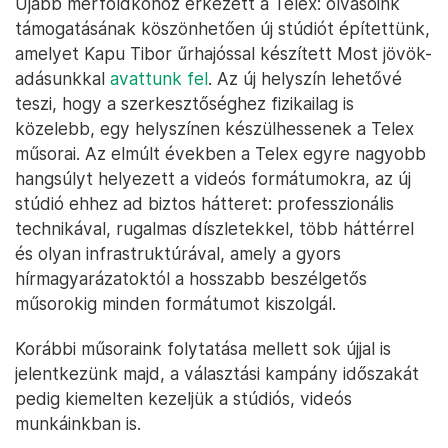
Újabb mérföldkőhöz érkezett a Telex: olvasóink
támogatásának köszönhetően új stúdiót építettünk,
amelyet Kapu Tibor űrhajóssal készített Most jövök-
adásunkkal
avattunk fel
. Az új helyszín lehetővé
teszi, hogy a szerkesztőséghez fizikailag is
közelebb, egy helyszínen készülhessenek a Telex
műsorai. Az elmúlt években a Telex egyre nagyobb
hangsúlyt helyezett a videós formátumokra, az új
stúdió ehhez ad biztos hátteret: professzionális
technikával, rugalmas díszletekkel, több háttérrel
és olyan infrastruktúrával, amely a gyors
hírmagyarázatoktól a hosszabb beszélgetős
műsorokig minden formátumot kiszolgál.
Korábbi műsoraink folytatása mellett sok újjal is
jelentkezünk majd, a választási kampány időszakát
pedig kiemelten kezeljük a stúdiós, videós
munkáinkban is.