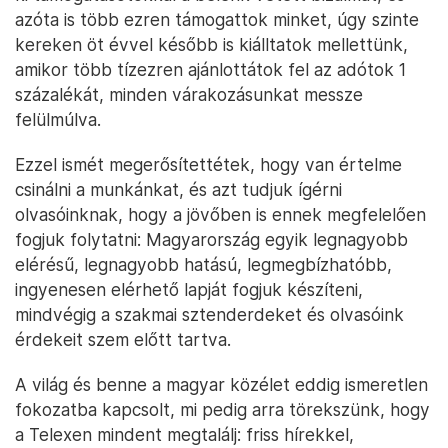
azóta is több ezren támogattok minket, úgy szinte
kereken öt évvel később is kiálltatok mellettünk,
amikor több tízezren ajánlottátok fel az adótok 1
százalékát, minden várakozásunkat messze
felülmúlva.
Ezzel ismét megerősítettétek, hogy van értelme
csinálni a munkánkat, és azt tudjuk ígérni
olvasóinknak, hogy a jövőben is ennek megfelelően
fogjuk folytatni: Magyarország egyik legnagyobb
elérésű, legnagyobb hatású, legmegbízhatóbb,
ingyenesen elérhető lapját fogjuk készíteni,
mindvégig a szakmai sztenderdeket és olvasóink
érdekeit szem előtt tartva.
A világ és benne a magyar közélet eddig ismeretlen
fokozatba kapcsolt, mi pedig arra törekszünk, hogy
a Telexen mindent megtalálj: friss hírekkel,