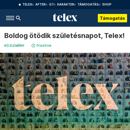
TELEX
AFTER
G7
KARAKTER
TÁMOGATÁS
SHOP
Támogatás
Boldog ötödik születésnapot, Telex!
frissítve
KÖZLEMÉNY