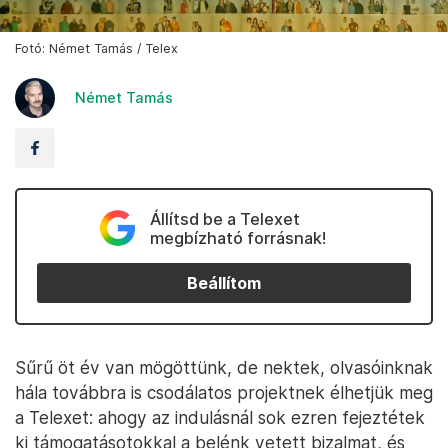
Fotó: Német Tamás / Telex
Német Tamás
Állítsd be a Telexet
megbízható forrásnak!
Beállítom
Sűrű öt év van mögöttünk, de nektek, olvasóinknak
hála továbbra is csodálatos projektnek élhetjük meg
a Telexet: ahogy az indulásnál sok ezren fejeztétek
ki támogatásotokkal a belénk vetett bizalmat, és