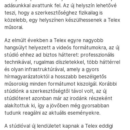
adásunkkal avattunk fel. Az új helyszín lehetővé
teszi, hogy a szerkesztőséghez fizikailag is
közelebb, egy helyszínen készülhessenek a Telex
műsorai.
Az elmúlt években a Telex egyre nagyobb
hangsúlyt helyezett a videós formátumokra, az új
stúdió ehhez ad biztos hátteret: professzionális
technikával, rugalmas díszletekkel, több háttérrel
és olyan infrastruktúrával, amely a gyors
hírmagyarázatoktól a hosszabb beszélgetős
műsorokig minden formátumot kiszolgál. Korábbi
stúdiónk a szerkesztőségtől távol volt, az új
stúdióteret azonban már az irodánk részeként
alakítottuk ki, így a jövőben még gyorsabban
tudunk reagálni az aktuális eseményekre.
A stúdióval új lendületet kapnak a Telex eddigi