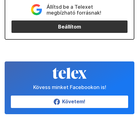
Állítsd be a Telexet
megbízható forrásnak!
Beállítom
Kövess minket Facebookon is!
Követem!