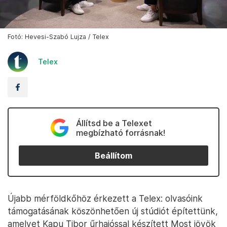
Fotó: Hevesi-Szabó Lujza / Telex
Telex
Állítsd be a Telexet
megbízható forrásnak!
Beállítom
Újabb mérföldkőhöz érkezett a Telex: olvasóink
támogatásának köszönhetően új stúdiót építettünk,
amelyet Kapu Tibor űrhajóssal készített Most jövök