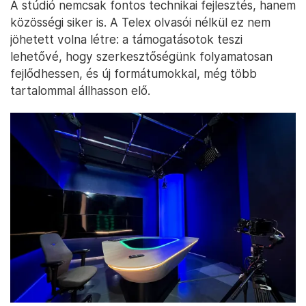
A stúdió nemcsak fontos technikai fejlesztés, hanem
közösségi siker is. A Telex olvasói nélkül ez nem
jöhetett volna létre: a támogatásotok teszi
lehetővé, hogy szerkesztőségünk folyamatosan
fejlődhessen, és új formátumokkal, még több
tartalommal állhasson elő.