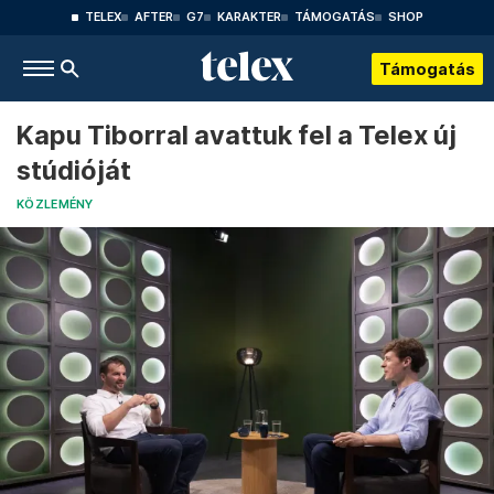
TELEX
AFTER
G7
KARAKTER
TÁMOGATÁS
SHOP
Támogatás
Kapu Tiborral avattuk fel a Telex új
stúdióját
KÖZLEMÉNY