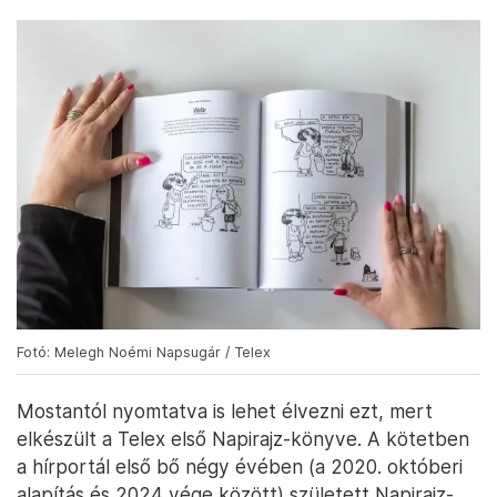
Fotó: Melegh Noémi Napsugár / Telex
Mostantól nyomtatva is lehet élvezni ezt, mert
elkészült a Telex első Napirajz-könyve. A kötetben
a hírportál első bő négy évében (a 2020. októberi
alapítás és 2024 vége között) született Napirajz-