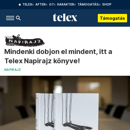
TELEX
AFTER
G7
KARAKTER
TÁMOGATÁS
SHOP
Támogatás
Mindenki dobjon el mindent, itt a
Telex Napirajz könyve!
NAPIRAJZ