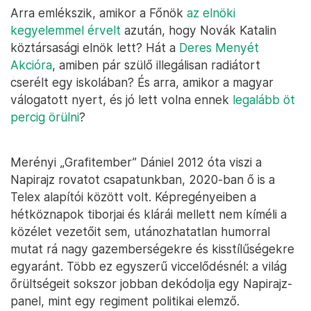
Arra emlékszik, amikor a Főnök
az elnöki
kegyelemmel érvelt
azután, hogy Novák Katalin
köztársasági elnök lett? Hát a
Deres Menyét
Akcióra
, amiben pár szülő illegálisan radiátort
cserélt egy iskolában? És arra, amikor a magyar
válogatott nyert, és jó lett volna ennek
legalább öt
percig örülni
?
Merényi „Grafitember” Dániel 2012 óta viszi a
Napirajz rovatot csapatunkban, 2020-ban ő is a
Telex alapítói között volt. Képregényeiben a
hétköznapok tiborjai és klárái mellett nem kíméli a
közélet vezetőit sem, utánozhatatlan humorral
mutat rá nagy gazemberségekre és kisstílűségekre
egyaránt. Több ez egyszerű viccelődésnél: a világ
őrültségeit sokszor jobban dekódolja egy Napirajz-
panel, mint egy regiment politikai elemző.