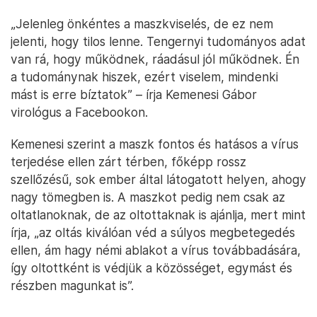
„Jelenleg önkéntes a maszkviselés, de ez nem
jelenti, hogy tilos lenne. Tengernyi tudományos adat
van rá, hogy működnek, ráadásul jól működnek. Én
a tudománynak hiszek, ezért viselem, mindenki
mást is erre bíztatok” – írja Kemenesi Gábor
virológus a Facebookon.
Kemenesi szerint a maszk fontos és hatásos a vírus
terjedése ellen zárt térben, főképp rossz
szellőzésű, sok ember által látogatott helyen, ahogy
nagy tömegben is. A maszkot pedig nem csak az
oltatlanoknak, de az oltottaknak is ajánlja, mert mint
írja, „az oltás kiválóan véd a súlyos megbetegedés
ellen, ám hagy némi ablakot a vírus továbbadására,
így oltottként is védjük a közösséget, egymást és
részben magunkat is”.