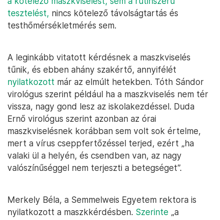
a kötelező maszkviselést, sem a rutinszerű
tesztelést,
nincs kötelező távolságtartás és
testhőmérsékletmérés sem.
A leginkább vitatott kérdésnek a maszkviselés
tűnik, és ebben ahány szakértő, annyifélét
nyilatkozott
már az elmúlt hetekben. Tóth Sándor
virológus szerint például ha a maszkviselés nem tér
vissza, nagy gond lesz az iskolakezdéssel. Duda
Ernő virológus szerint azonban az órai
maszkviselésnek korábban sem volt sok értelme,
mert a vírus cseppfertőzéssel terjed, ezért „ha
valaki ül a helyén, és csendben van, az nagy
valószínűséggel nem terjeszti a betegséget”.
Merkely Béla, a Semmelweis Egyetem rektora is
nyilatkozott a maszkkérdésben.
Szerinte
„a