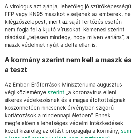
A virológus azt ajánlja, lehetőleg jó szűrőképességű
FFP vagy KN95 maszkot viseljenek az emberek, ne
kilégzőszelepest, mert az saját fertőzés esetén
nem fogja fel a kijutó vírusokat. Kemenesi szerint
ráadásul „teljesen mindegy, hogy milyen variáns”, a
maszk védelmet nyújt a delta ellen is.
A kormány szerint nem kell a maszk és
a teszt
Az Emberi Erőforrások Minisztériuma augusztus
végi közleménye
szerint
„a koronavírus elleni
sikeres védekezésnek és a magas átoltottságnak
köszönhetően nincsenek érvényben szigorú
korlátozások a mindennapi életben”. Ennek
megfelelően a lehetséges védelmi intézkedések
közül kizárólag az oltást propagálja a kormány,
sem