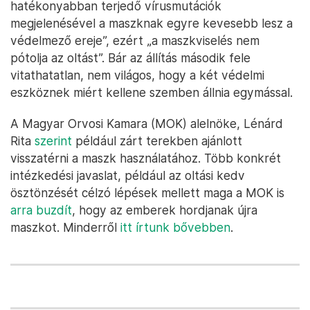
hatékonyabban terjedő vírusmutációk
megjelenésével a maszknak egyre kevesebb lesz a
védelmező ereje”, ezért „a maszkviselés nem
pótolja az oltást”. Bár az állítás második fele
vitathatatlan, nem világos, hogy a két védelmi
eszköznek miért kellene szemben állnia egymással.
A Magyar Orvosi Kamara (MOK) alelnöke, Lénárd
Rita
szerint
például zárt terekben ajánlott
visszatérni a maszk használatához. Több konkrét
intézkedési javaslat, például az oltási kedv
ösztönzését célzó lépések mellett maga a MOK is
arra buzdít
, hogy az emberek hordjanak újra
maszkot. Minderről
itt írtunk bővebben
.