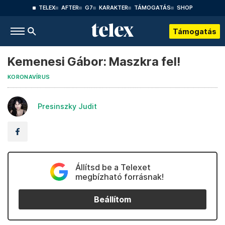
TELEX
AFTER
G7
KARAKTER
TÁMOGATÁS
SHOP
Támogatás
Kemenesi Gábor: Maszkra fel!
KORONAVÍRUS
Presinszky Judit
Állítsd be a Telexet
megbízható forrásnak!
Beállítom