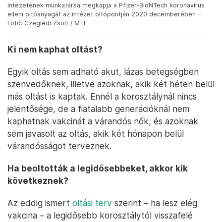
Intézetének munkatársa megkapja a Pfizer-BioNTech koronavírus
elleni oltóanyagát az intézet oltópontján 2020 decemberében –
Fotó: Czeglédi Zsolt / MTI
Ki nem kaphat oltást?
Egyik oltás sem adható akut, lázas betegségben
szenvedőknek, illetve azoknak, akik két héten belül
más oltást is kaptak. Ennél a korosztálynál nincs
jelentősége, de a fiatalabb generációknál nem
kaphatnak vakcinát a várandós nők, és azoknak
sem javasolt az oltás, akik két hónapon belül
várandósságot terveznek.
Ha beoltották a legidősebbeket, akkor kik
következnek?
Az eddig ismert
oltási terv
szerint – ha lesz elég
vakcina – a legidősebb korosztálytól visszafelé