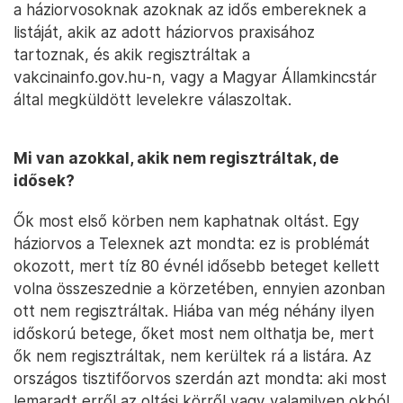
a háziorvosoknak azoknak az idős embereknek a
listáját, akik az adott háziorvos praxisához
tartoznak, és akik regisztráltak a
vakcinainfo.gov.hu-n, vagy a Magyar Államkincstár
által megküldött levelekre válaszoltak.
Mi van azokkal, akik nem regisztráltak, de
idősek?
Ők most első körben nem kaphatnak oltást. Egy
háziorvos a Telexnek azt mondta: ez is problémát
okozott, mert tíz 80 évnél idősebb beteget kellett
volna összeszednie a körzetében, ennyien azonban
ott nem regisztráltak. Hiába van még néhány ilyen
időskorú betege, őket most nem olthatja be, mert
ők nem regisztráltak, nem kerültek rá a listára. Az
országos tisztifőorvos szerdán azt mondta: aki most
lemaradt erről az oltási körről vagy valamilyen okból