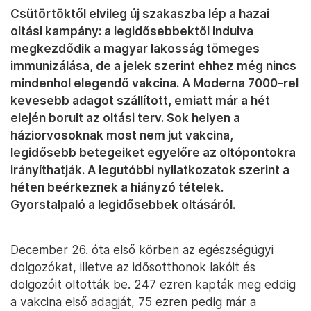
Csütörtöktől elvileg új szakaszba lép a hazai
oltási kampány: a legidősebbektől indulva
megkezdődik a magyar lakosság tömeges
immunizálása, de a jelek szerint ehhez még nincs
mindenhol elegendő vakcina. A Moderna 7000-rel
kevesebb adagot szállított, emiatt már a hét
elején borult az oltási terv. Sok helyen a
háziorvosoknak most nem jut vakcina,
legidősebb betegeiket egyelőre az oltópontokra
irányíthatják. A legutóbbi nyilatkozatok szerint a
héten beérkeznek a hiányzó tételek.
Gyorstalpaló a legidősebbek oltásáról.
December 26. óta első körben az egészségügyi
dolgozókat, illetve az idősotthonok lakóit és
dolgozóit oltották be. 247 ezren kapták meg eddig
a vakcina első adagját, 75 ezren pedig már a