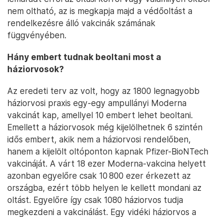
nem oltható, az is megkapja majd a védőoltást a
rendelkezésre álló vakcinák számának
függvényében.
Hány embert tudnak beoltani most a
háziorvosok?
Az eredeti terv az volt, hogy az 1800 legnagyobb
háziorvosi praxis egy-egy ampullányi Moderna
vakcinát kap, amellyel 10 embert lehet beoltani.
Emellett a háziorvosok még kijelölhetnek 6 szintén
idős embert, akik nem a háziorvosi rendelőben,
hanem a kijelölt oltóponton kapnak Pfizer-BioNTech
vakcináját. A várt 18 ezer Moderna-vakcina helyett
azonban egyelőre csak 10 800 ezer érkezett az
országba, ezért több helyen le kellett mondani az
oltást. Egyelőre így csak 1080 háziorvos tudja
megkezdeni a vakcinálást. Egy vidéki háziorvos a