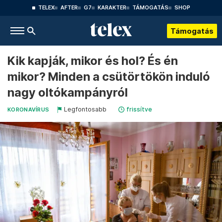
TELEX
AFTER
G7
KARAKTER
TÁMOGATÁS
SHOP
Támogatás
Kik kapják, mikor és hol? És én
mikor? Minden a csütörtökön induló
nagy oltókampányról
Legfontosabb
frissítve
KORONAVÍRUS