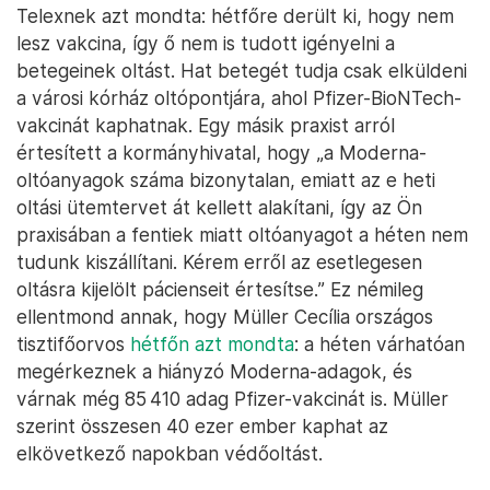
Telexnek azt mondta: hétfőre derült ki, hogy nem
lesz vakcina, így ő nem is tudott igényelni a
betegeinek oltást. Hat betegét tudja csak elküldeni
a városi kórház oltópontjára, ahol Pfizer-BioNTech-
vakcinát kaphatnak. Egy másik praxist arról
értesített a kormányhivatal, hogy „a Moderna-
oltóanyagok száma bizonytalan, emiatt az e heti
oltási ütemtervet át kellett alakítani, így az Ön
praxisában a fentiek miatt oltóanyagot a héten nem
tudunk kiszállítani. Kérem erről az esetlegesen
oltásra kijelölt pácienseit értesítse.” Ez némileg
ellentmond annak, hogy Müller Cecília országos
tisztifőorvos
hétfőn azt mondta
: a héten várhatóan
megérkeznek a hiányzó Moderna-adagok, és
várnak még 85 410 adag Pfizer-vakcinát is. Müller
szerint összesen 40 ezer ember kaphat az
elkövetkező napokban védőoltást.