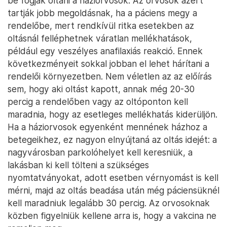
be fogják oltani a háziorvosok. Az orvosok azért
tartják jobb megoldásnak, ha a páciens megy a
rendelőbe, mert rendkívül ritka esetekben az
oltásnál felléphetnek váratlan mellékhatások,
például egy veszélyes anafilaxiás reakció. Ennek
következményeit sokkal jobban el lehet hárítani a
rendelői környezetben. Nem véletlen az az előírás
sem, hogy aki oltást kapott, annak még 20-30
percig a rendelőben vagy az oltóponton kell
maradnia, hogy az esetleges mellékhatás kiderüljön.
Ha a háziorvosok egyenként mennének házhoz a
betegeikhez, ez nagyon elnyújtaná az oltás idejét: a
nagyvárosban parkolóhelyet kell keresniük, a
lakásban ki kell tölteni a szükséges
nyomtatványokat, adott esetben vérnyomást is kell
mérni, majd az oltás beadása után még páciensüknél
kell maradniuk legalább 30 percig. Az orvosoknak
közben figyelniük kellene arra is, hogy a vakcina ne