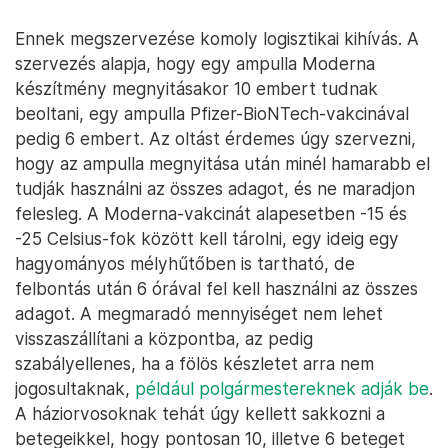
Ennek megszervezése komoly logisztikai kihívás. A
szervezés alapja, hogy egy ampulla Moderna
készítmény megnyitásakor 10 embert tudnak
beoltani, egy ampulla Pfizer-BioNTech-vakcinával
pedig 6 embert. Az oltást érdemes úgy szervezni,
hogy az ampulla megnyitása után minél hamarabb el
tudják használni az összes adagot, és ne maradjon
felesleg. A Moderna-vakcinát alapesetben -15 és
-25 Celsius-fok között kell tárolni, egy ideig egy
hagyományos mélyhűtőben is tartható, de
felbontás után 6 órával fel kell használni az összes
adagot. A megmaradó mennyiséget nem lehet
visszaszállítani a központba, az pedig
szabályellenes, ha a fölös készletet arra nem
jogosultaknak,
például polgármestereknek adják be
.
A háziorvosoknak tehát úgy kellett sakkozni a
betegeikkel, hogy pontosan 10, illetve 6 beteget