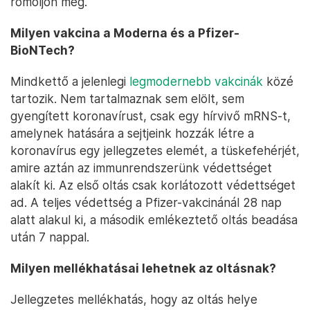
romoljon meg.
Milyen vakcina a Moderna és a Pfizer-
BioNTech?
Mindkettő a jelenlegi
legmodernebb vakcinák
közé
tartozik. Nem tartalmaznak sem elölt, sem
gyengített koronavírust, csak egy hírvivő mRNS-t,
amelynek hatására a sejtjeink hozzák létre a
koronavírus egy jellegzetes elemét, a tüskefehérjét,
amire aztán az immunrendszerünk védettséget
alakít ki. Az első oltás csak korlátozott védettséget
ad. A teljes védettség a Pfizer-vakcinánál 28 nap
alatt alakul ki, a második emlékeztető oltás beadása
után 7 nappal.
Milyen mellékhatásai lehetnek az oltásnak?
Jellegzetes mellékhatás, hogy az oltás helye