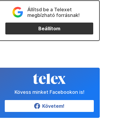
Állítsd be a Telexet
megbízható forrásnak!
Beállítom
Kövess minket Facebookon is!
Követem!