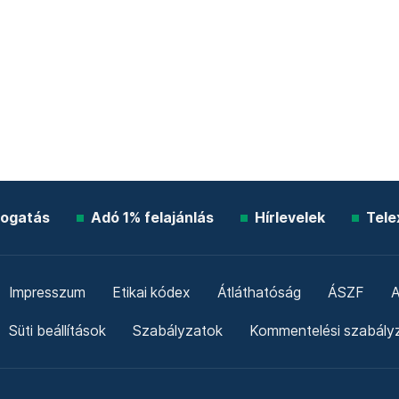
ogatás
Adó 1% felajánlás
Hírlevelek
Tele
Impresszum
Etikai kódex
Átláthatóság
ÁSZF
A
Süti beállítások
Szabályzatok
Kommentelési szabály