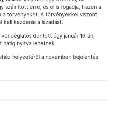
 számított erre, és el is fogadja, hiszen a
a a törvényeket. A törvényekkel viszont
l kell kezdenie a lázadást.
r vendéglátós döntött úgy január 16-án,
 hatig nyitva lehetnek.
nehéz helyzetéről a novemberi bejelentés