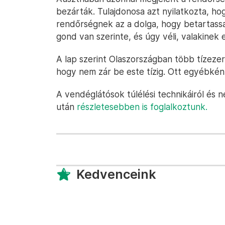
bezárták. Tulajdonosa azt nyilatkozta, hogy
rendőrségnek az a dolga, hogy betartass
gond van szerinte, és úgy véli, valakinek e
A lap szerint Olaszországban több tízeze
hogy nem zár be este tízig. Ott egyébként
A vendéglátósok túlélési technikáiról és 
után
részletesebben is foglalkoztunk.
Kedvenceink