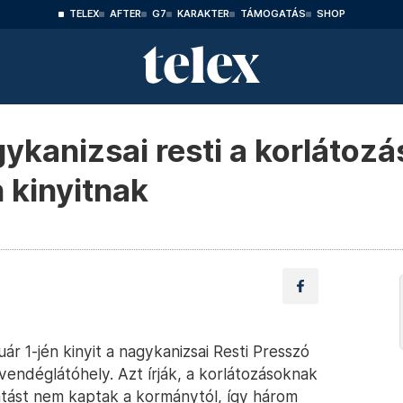
TELEX
AFTER
G7
KARAKTER
TÁMOGATÁS
SHOP
kanizsai resti a korlátozá
n kinyitnak
r 1-jén kinyit a nagykanizsai Resti Presszó
vendéglátóhely. Azt írják, a korlátozásoknak
atást nem kaptak a kormánytól, így három