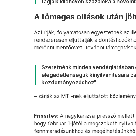
tagjaik kilencven százaléka a nove
A tömeges oltások után jö
Azt írják, folyamatosan egyeztetnek az il
rendszeresen eljuttatják a döntéshozókhoz
mielőbbi mentőövet, további támogatások
Szeretnénk minden vendéglátásban éri
elégedetlenségük kinyilvánítására cs
kezdeményezéshez”
– zárják az MTI-nek eljuttatott közlemény
Frissítés:
A nagykanizsai presszó mellett a
hogy február 1-jétől a megszokott nyitva t
fennmaradásunkhoz és megélhetésünkhöz a