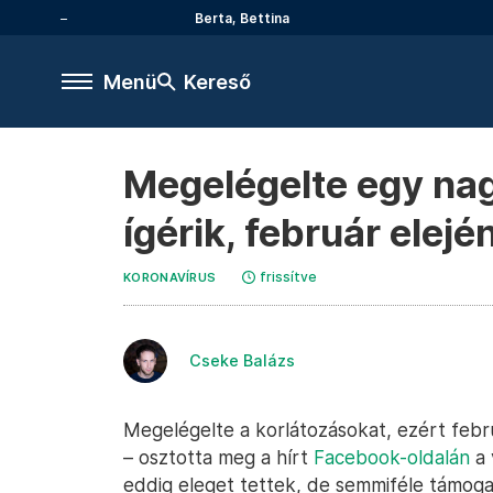
Berta, Bettina
Menü
Kereső
Megelégelte egy nagy
ígérik, február elejé
frissítve
KORONAVÍRUS
Cseke Balázs
Megelégelte a korlátozásokat, ezért februá
– osztotta meg a hírt
Facebook-oldalán
a 
eddig eleget tettek, de semmiféle támog