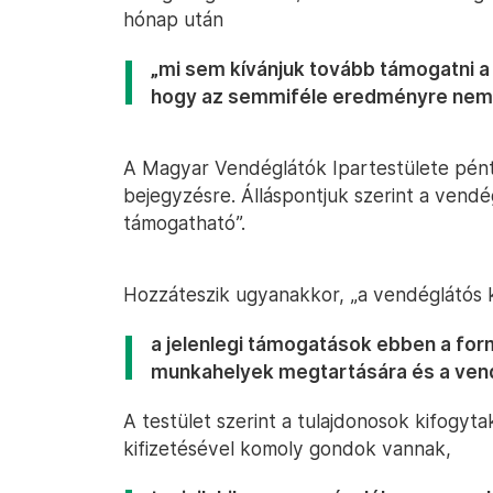
hónap után
„mi sem kívánjuk tovább támogatni a
hogy az semmiféle eredményre nem 
A Magyar Vendéglátók Ipartestülete pént
bejegyzésre. Álláspontjuk szerint a vendé
támogatható”.
Hozzáteszik ugyanakkor, „a vendéglátós 
a jelenlegi támogatások ebben a fo
munkahelyek megtartására és a vend
A testület szerint a tulajdonosok kifogyt
kifizetésével komoly gondok vannak,