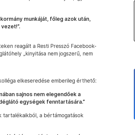
 kormány munkáját, főleg azok után,
vezet!”.
eken reagált a Resti Presszó Facebook-
glátóhely „kinyitása nem jogszerű, nem
kolléga elkeseredése emberileg érthető:
rmában sajnos nem elegendőek a
églátó egységek fenntartására.”
ak tartalékaikból, a bértámogatások