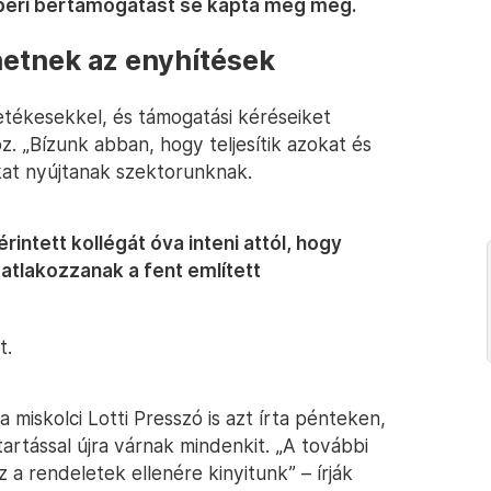
mberi bértámogatást se kapta még meg.
hetnek az enyhítések
letékesekkel, és támogatási kéréseiket
. „Bízunk abban, hogy teljesítik azokat és
at nyújtanak szektorunknak.
ntett kollégát óva inteni attól, hogy
atlakozzanak a fent említett
t.
 miskolci Lotti Presszó is azt írta pénteken,
artással újra várnak mindenkit. „A további
 rendeletek ellenére kinyitunk” – írják