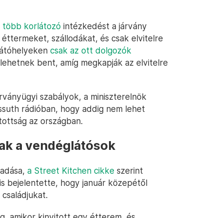
e több korlátozó
intézkedést a járvány
ttermeket, szállodákat, és csak elvitelre
glátóhelyeken
csak az ott dolgozók
lehetnek bent, amíg megkapják az elvitelre
rványügyi szabályok, a miniszterelnök
suth rádióban, hogy addig nem lehet
ltottság az országban.
ak a vendéglátósok
zadása,
a Street Kitchen cikke
szerint
s bejelentette, hogy január közepétől
 családjukat.
, amikor kinyitott egy étterem, és