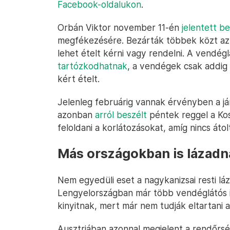
Facebook-oldalukon
.
Orbán Viktor november 11-én
jelentett b
megfékezésére. Bezárták többek közt az é
lehet ételt kérni vagy rendelni. A vendé
tartózkodhatnak
, a vendégek csak addig 
kért ételt.
Jelenleg februárig vannak érvényben a já
azonban
arról beszélt
péntek reggel a Kos
feloldani a korlátozásokat, amíg nincs áto
Más országokban is lázadn
Nem egyedüli eset a nagykanizsai resti lá
Lengyelországban már több vendéglátós i
kinyitnak, mert már nem tudják eltartani a
Ausztriában azonnal megjelent a rendőrség