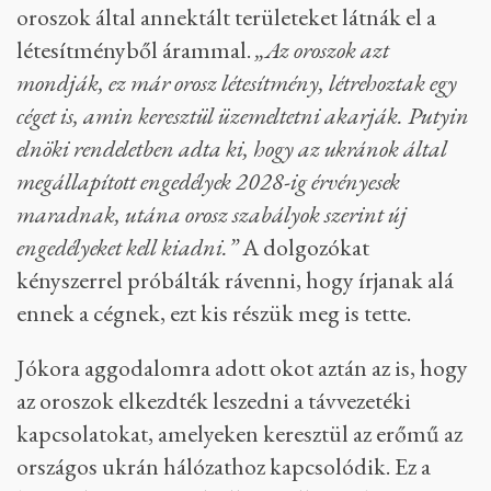
oroszok által annektált területeket látnák el a
létesítményből árammal.
„Az oroszok azt
mondják, ez már orosz létesítmény, létrehoztak egy
céget is, amin keresztül üzemeltetni akarják. Putyin
elnöki rendeletben adta ki, hogy az ukránok által
megállapított engedélyek 2028-ig érvényesek
maradnak, utána orosz szabályok szerint új
engedélyeket kell kiadni.”
A dolgozókat
kényszerrel próbálták rávenni, hogy írjanak alá
ennek a cégnek, ezt kis részük meg is tette.
Jókora aggodalomra adott okot aztán az is, hogy
az oroszok elkezdték leszedni a távvezetéki
kapcsolatokat, amelyeken keresztül az erőmű az
országos ukrán hálózathoz kapcsolódik. Ez a