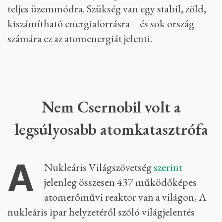
elhanyagolható maradna.
Mindezek tükrében nem csoda, hogy az
atomerőmű-biztonság, ahogyan Csernobil után,
most megint kiemelten fontos téma lett, főleg
egy olyan gazdasági helyzetben, amikor a
háború miatt az energiaárak az egekben vannak,
az egyre súlyosbodó klímaváltozás miatt pedig a
probléma nem oldható meg azzal, hogy
mindenki visszaállítja szépen a szénerőműveit
teljes üzemmódra. Szükség van egy stabil, zöld,
kiszámítható energiaforrásra – és sok ország
számára ez az atomenergiát jelenti.