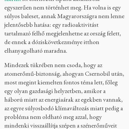
balesetveszélyes. A létesítményt erre annak idején
nem méretezték, így az engedélyezett tervezési alapon
kívüli állapotba került.”
Bár Enerhodar elűzött polgármestere, Dmitro
Orlov szerint volt és van esély arra, hogy az
1986-os csernobili katasztrófához mérhető
történjen egy robbanás vagy potenciális
zónaolvadás következményeként, Aszódi Attila
szerint
itt csernobili típusú katasztrófa
egyszerűen nem történhet meg. Ha volna is egy
súlyos baleset, annak Magyarországra nem lenne
jelentősebb hatása: egy radioaktivitást
tartalmazó felhő megjelenhetne az ország felett,
de ennek a dóziskövetkezménye itthon