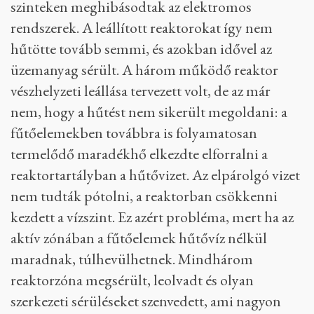
es és 3-as működött, ezek is azonnal
automatikusan leálltak, ahogy a rengés lezajlott.
A földrengés után érkező, 15 méter magas
hullámveréssel járó cunamit azonban már nem
bírták a berendezések – ami nem is csoda,
maximum 5,7 méteres hullámok elleni
védelemre méretezték a létesítményt. Mivel a
cunami elárasztotta az erőmű egy részét, a
dízelgenerátorok megrongálódtak, az alsóbb
szinteken meghibásodtak az elektromos
rendszerek. A leállított reaktorokat így nem
hűtötte tovább semmi, és azokban idővel az
üzemanyag sérült. A három működő reaktor
vészhelyzeti leállása tervezett volt, de az már
nem, hogy a hűtést nem sikerült megoldani: a