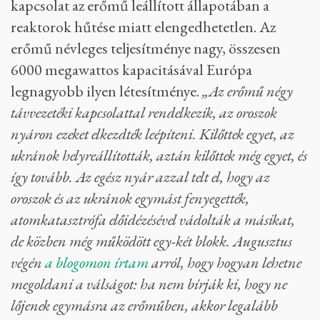
kapcsolat az erőmű leállított állapotában a
reaktorok hűtése miatt elengedhetetlen. Az
erőmű névleges teljesítménye nagy, összesen
6000 megawattos kapacitásával Európa
legnagyobb ilyen létesítménye.
„Az erőmű négy
távvezetéki kapcsolattal rendelkezik, az oroszok
nyáron ezeket elkezdték leépíteni. Kilőttek egyet, az
ukránok helyreállították, aztán kilőttek még egyet, és
így tovább. Az egész nyár azzal telt el, hogy az
oroszok és az ukránok egymást fenyegették,
atomkatasztrófa előidézésével vádolták a másikat,
de közben még működött egy-két blokk. Augusztus
végén
a blogomon írtam
arról, hogy hogyan lehetne
megoldani a válságot: ha nem bírják ki, hogy ne
lőjenek egymásra az erőműben, akkor legalább