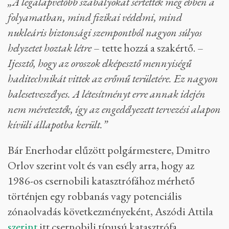
Enerhodar oroszbarát polgármestere, Andrej Sevtcsik az orosz
irányítás alá került zaporizzsjai atomerőműnél, 2022. május 1-jén –
Fotó: Andrey Borodulin / AFP
„A legalapvetőbb szabályokat sértették meg ebben a
folyamatban, mind fizikai védelmi, mind
nukleáris biztonsági szempontból nagyon súlyos
helyzetet hoztak létre
– tette hozzá a szakértő. –
Ijesztő, hogy az oroszok elképesztő mennyiségű
haditechnikát vittek az erőmű területére. Ez nagyon