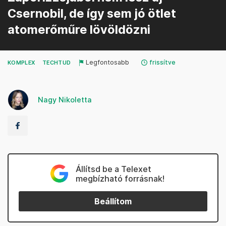
Csernobil, de így sem jó ötlet
atomerőműre lövöldözni
Legfontosabb
frissítve
KOMPLEX
TECHTUD
Nagy Nikoletta
Állítsd be a Telexet
megbízható forrásnak!
Beállítom