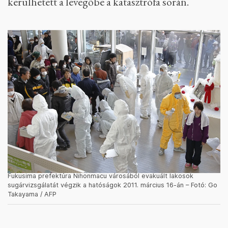
A Nukleáris Világszövetség
szerint
4-6 napig
volt nagyon jelentős a radioaktív szivárgás a
baleset után. A balesetben nem halt meg senki,
és sugárbetegségben szenvedőket sem
regisztráltak, de megelőző intézkedésként több
mint 100 ezer embert evakuáltak. A japán
Nukleáris és Ipari Biztonsági Ügynökség adatai
szerint a csernobili sugárzás 15 százaléka
kerülhetett a levegőbe a katasztrófa során.