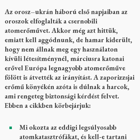
Az orosz–ukrán háború első napjaiban az
oroszok elfoglalták a csernobili
atomerőművet. Akkor még azt hittük,
emiatt kell aggódnunk, de hamar kiderült,
hogy nem állnak meg egy használaton
kívüli létesítménynél, márciusra katonai
erővel Európa legnagyobb atomerőműve
fölött is átvették az irányítást. A zaporizzsjai
erőmű könyékén azóta is dúlnak a harcok,
ami rengeteg biztonsági kérdést felvet.
Ebben a cikkben körbejárjuk:
Mi okozta az eddigi legsúlyosabb
atomkatasztrófákat, és kell-e tartani