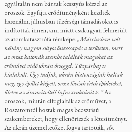
egyáltalán nem bántak kesztyűs kézzel az
oroszok. Egyfajta erődítményként kezdték
használni, júliusban tüzérségi támadásokat is
indítottak innen, ami miatt csakugyan felmerült
az atomkatasztrófa rémképe.
„Márciusban volt
néhány nagyon súlyos összecsapás a területen, mert
az orosz katonák szembe találták magukat az
erőművet védő ukrán őrséggel. Tűzpárbaj is
kialakult. Úgy tudjuk, ukrán biztonságiak haltak
meg, egy épület kiégett, orosz lövések értek épületeket,
illetve az áramátviteli infrastruktúrát is.”
Az
oroszok, miután elfoglalták az erőművet, a
Roszatomtól hoztak magas beosztású
szakembereket, hogy ellenőrizzék a létesítményt.
Az ukrán üzemeltetőket fogva tartották, sőt