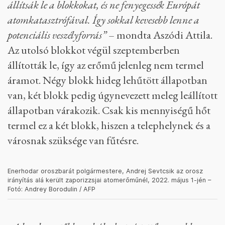
állítsák le a blokkokat, és ne fenyegessék Európát
atomkatasztrófával. Így sokkal kevesebb lenne a
potenciális veszélyforrás”
– mondta Aszódi Attila.
Az utolsó blokkot végül szeptemberben
állították le, így az erőmű jelenleg nem termel
áramot. Négy blokk hideg lehűtött állapotban
van, két blokk pedig úgynevezett meleg leállított
állapotban várakozik. Csak kis mennyiségű hőt
termel ez a két blokk, hiszen a telephelynek és a
városnak szüksége van fűtésre.