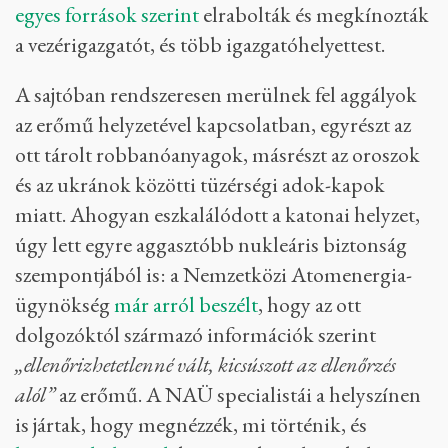
egyes források szerint
elrabolták és megkínozták
a vezérigazgatót, és több igazgatóhelyettest.
A sajtóban rendszeresen merülnek fel aggályok
az erőmű helyzetével kapcsolatban, egyrészt az
ott tárolt robbanóanyagok, másrészt az oroszok
és az ukránok közötti tüzérségi adok-kapok
miatt. Ahogyan eszkalálódott a katonai helyzet,
úgy lett egyre aggasztóbb nukleáris biztonság
szempontjából is: a Nemzetközi Atomenergia-
ügynökség
már arról beszélt
, hogy az ott
dolgozóktól származó információk szerint
„ellenőrizhetetlenné vált, kicsúszott az ellenőrzés
alól”
az erőmű. A NAÜ specialistái a helyszínen
is jártak, hogy megnézzék, mi történik, és