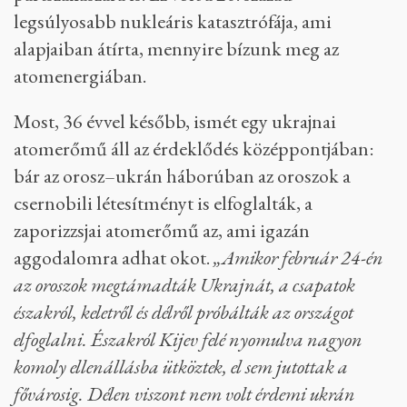
legsúlyosabb nukleáris katasztrófája, ami
alapjaiban átírta, mennyire bízunk meg az
atomenergiában.
Most, 36 évvel később, ismét egy ukrajnai
atomerőmű áll az érdeklődés középpontjában:
bár az orosz–ukrán háborúban az oroszok a
csernobili létesítményt is elfoglalták, a
zaporizzsjai atomerőmű az, ami igazán
aggodalomra adhat okot.
„Amikor február 24-én
az oroszok megtámadták Ukrajnát, a csapatok
északról, keletről és délről próbálták az országot
elfoglalni. Északról Kijev felé nyomulva nagyon
komoly ellenállásba ütköztek, el sem jutottak a
fővárosig. Délen viszont nem volt érdemi ukrán