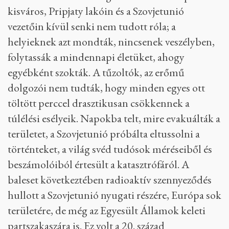
kisváros, Pripjaty lakóin és a Szovjetunió
vezetőin kívül senki nem tudott róla; a
helyieknek azt mondták, nincsenek veszélyben,
folytassák a mindennapi életüket, ahogy
egyébként szokták. A tűzoltók, az erőmű
dolgozói nem tudták, hogy minden egyes ott
töltött perccel drasztikusan csökkennek a
túlélési esélyeik. Napokba telt, mire evakuálták a
területet, a Szovjetunió próbálta eltussolni a
történteket, a világ svéd tudósok méréseiből és
beszámolóiból értesült a katasztrófáról. A
baleset következtében radioaktív szennyeződés
hullott a Szovjetunió nyugati részére, Európa sok
területére, de még az Egyesült Államok keleti
partszakaszára is. Ez volt a 20. század