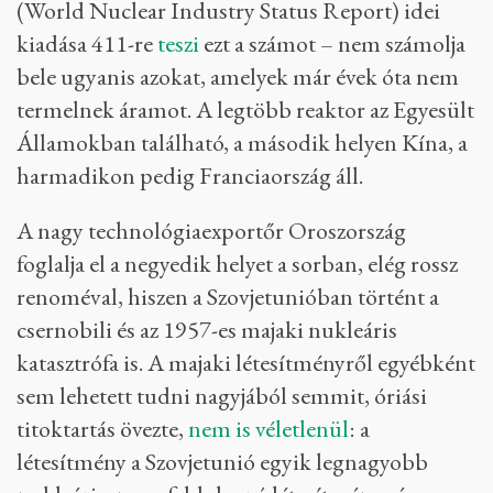
Nem Csernobil volt a
legsúlyosabb atomkatasztrófa
A
Nukleáris Világszövetség
szerint
jelenleg összesen 437 működőképes
atomerőművi reaktor van a világon, A
nukleáris ipar helyzetéről szóló világjelentés
(World Nuclear Industry Status Report) idei
kiadása 411-re
teszi
ezt a számot – nem számolja
bele ugyanis azokat, amelyek már évek óta nem
termelnek áramot. A legtöbb reaktor az Egyesült
Államokban található, a második helyen Kína, a
harmadikon pedig Franciaország áll.