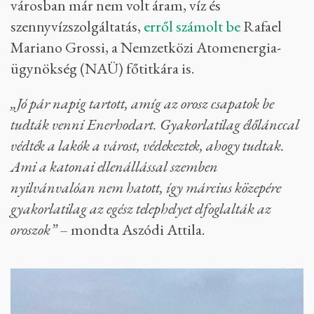
városban már nem volt áram, víz és
szennyvízszolgáltatás,
erről számolt be
Rafael
Mariano Grossi, a Nemzetközi Atomenergia-
ügynökség (NAÜ) főtitkára is.
„Jó pár napig tartott, amíg az orosz csapatok be
tudták venni Enerhodart. Gyakorlatilag élőlánccal
védték a lakók a várost, védekeztek, ahogy tudtak.
Ami a katonai ellenállással szemben
nyilvánvalóan nem hatott, így március közepére
gyakorlatilag az egész telephelyet elfoglalták az
oroszok”
– mondta Aszódi Attila.