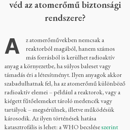
Mennyire kell félnünk egy atomkatasztrófától?
Mekkora az esélye annak, hogy még egy
Csernobilt kell átélnünk? A kérdések
egyszerűek, a válaszok nagyon viszont
összetettek.
Mi ellen véd, és mi ellen nem
véd az atomerőmű biztonsági
rendszere?
A
z atomerőművekben nemcsak a
reaktorból magából, hanem számos