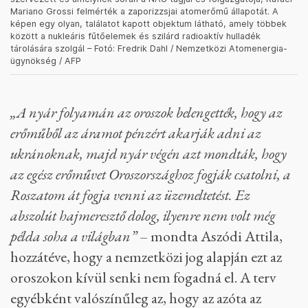
Mariano Grossi felmérték a zaporizzsjai atomerőmű állapotát. A
képen egy olyan, találatot kapott objektum látható, amely többek
között a nukleáris fűtőelemek és szilárd radioaktív hulladék
tárolására szolgál – Fotó: Fredrik Dahl / Nemzetközi Atomenergia-
ügynökség / AFP
„A nyár folyamán az oroszok belengették, hogy az
erőműből az áramot pénzért akarják adni az
ukránoknak, majd nyár végén azt mondták, hogy
az egész erőművet Oroszországhoz fogják csatolni, a
Roszatom át fogja venni az üzemeltetést. Ez
abszolút hajmeresztő dolog, ilyenre nem volt még
példa soha a világban”
– mondta Aszódi Attila,
hozzátéve, hogy a nemzetközi jog alapján ezt az
oroszokon kívül senki nem fogadná el. A terv
egyébként valószínűleg az, hogy az azóta az