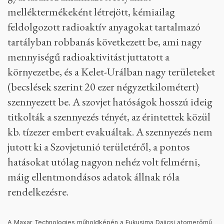
megfelelő kezelése. A közeli Karacsáj-tavat a
létesítmény folyamatosan radioaktív
hulladékkal szennyezte. Ez később kiszáradt, és
az iszapból származó radioaktív port széthordta
a környéken a szél.
Egy évtizeddel a Majak megépítése után
bekövetkezett a kistimi katasztrófa. 1957.
szeptember 29-én egy, az atomfegyver
gyártásához alkalmazott folyamat
melléktermékeként létrejött, kémiailag
feldolgozott radioaktív anyagokat tartalmazó
tartályban robbanás következett be, ami nagy
mennyiségű radioaktivitást juttatott a
környezetbe, és a Kelet-Urálban nagy területeket