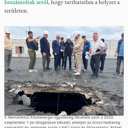
beszámoltak arról
, hogy tarthatatlan a helyzet a
területen.
A Nemzetközi Atomenergia-ügynökség felvétele azon a 2022.
szeptember 1-jei látogatáson készült, amelyet az orosz hadsereg
szervezett és amelynek során a NAÜ tagjai és főigazgatója, Rafael