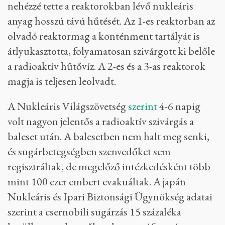
fűtőelemekben továbbra is folyamatosan
termelődő maradékhő elkezdte elforralni a
reaktortartályban a hűtővizet. Az elpárolgó vizet
nem tudták pótolni, a reaktorban csökkenni
kezdett a vízszint. Ez azért probléma, mert ha az
aktív zónában a fűtőelemek hűtővíz nélkül
maradnak, túlhevülhetnek. Mindhárom
reaktorzóna megsérült, leolvadt és olyan
szerkezeti sérüléseket szenvedett, ami nagyon
nehézzé tette a reaktorokban lévő nukleáris
anyag hosszú távú hűtését. Az 1-es reaktorban az
olvadó reaktormag a konténment tartályát is
átlyukasztotta, folyamatosan szivárgott ki belőle
a radioaktív hűtővíz. A 2-es és a 3-as reaktorok
magja is teljesen leolvadt.