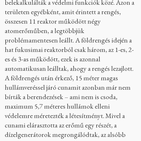
reaktorbalesetnek. Ezért azt mondhatjuk, hogy a
történelem során két súlyosabb,
reaktorproblémával járó atomkatasztrófát
ismerünk: a híres-hírhedt csernobilit, és a 2011-
es fukusimai tragédiát. 2011. március 11-én egy
9-es erősségű földrengés rázta meg Japán
északkeleti partvidékét, ami még nem okozott
kárt a fukusimai atomreaktorokban, hiszen a
tervezésnél a földrengésbiztonságot
belekalkulálták a védelmi funkciók közé. Azon a
területen egyébként, amit érintett a rengés,
összesen 11 reaktor működött négy
atomerőműben, a legtöbbjük
problémamentesen leállt. A földrengés idején a
hat fukusimai reaktorból csak három, az 1-es, 2-