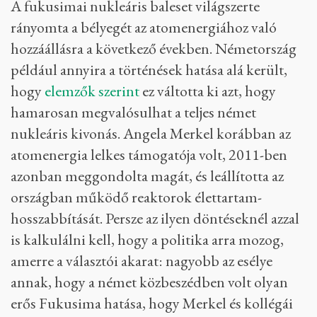
Fukusima prefektúra Nihonmacu városából evakuált lakosok
sugárvizsgálatát végzik a hatóságok 2011. március 16-án – Fotó: Go
Takayama / AFP
A fukusimai nukleáris baleset világszerte
rányomta a bélyegét az atomenergiához való
hozzáállásra a következő években. Németország
például annyira a történések hatása alá került,
hogy
elemzők szerint
ez váltotta ki azt, hogy
hamarosan megvalósulhat a teljes német