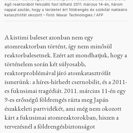
(becslések szerint 20 ezer négyzetkilométert)
szennyezett be. A szovjet hatóságok hosszú ideig
titkolták a szennyezés tényét, az érintettek közül
kb. tízezer embert evakuáltak. A szennyezés nem
jutott ki a Szovjetunió területéről, a pontos
hatásokat utólag nagyon nehéz volt felmérni,
máig ellentmondásos adatok állnak róla
rendelkezésre.
A Maxar Technologies műholdképén a Fukusima Daiicsi atomerőmű
égő reaktorából felszálló füst látható 2011. március 14-én, három
nappal azután, hogy a területet ért földrengés és szökőár nukleáris
katasztrófát okozott – Fotó: Maxar Technologies / AFP
A kistimi baleset azonban nem egy
atomreaktorban történt, így nem minősül