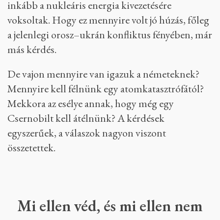
nukleáris kivonás. Angela Merkel korábban az
atomenergia lelkes támogatója volt, 2011-ben
azonban meggondolta magát, és leállította az
országban működő reaktorok élettartam-
hosszabbítását. Persze az ilyen döntéseknél azzal
is kalkulálni kell, hogy a politika arra mozog,
amerre a választói akarat: nagyobb az esélye
annak, hogy a német közbeszédben volt olyan
erős Fukusima hatása, hogy Merkel és kollégái
inkább a nukleáris energia kivezetésére
voksoltak. Hogy ez mennyire volt jó húzás, főleg
a jelenlegi orosz–ukrán konfliktus fényében, már
más kérdés.
De vajon mennyire van igazuk a németeknek?