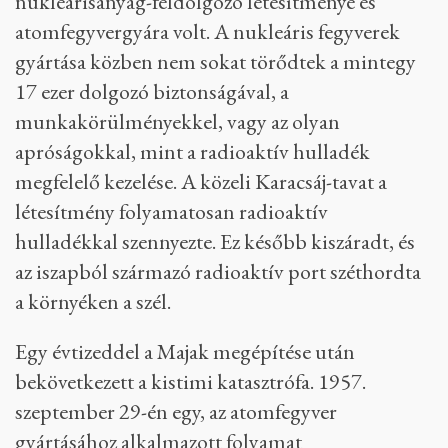
A nagy technológiaexportőr Oroszország
foglalja el a negyedik helyet a sorban, elég rossz
renoméval, hiszen a Szovjetunióban történt a
csernobili és az 1957-es majaki nukleáris
katasztrófa is. A majaki létesítményről egyébként
sem lehetett tudni nagyjából semmit, óriási
titoktartás övezte,
nem is véletlenül
: a
létesítmény a Szovjetunió egyik legnagyobb
nukleárisanyag-feldolgozó létesítménye és
atomfegyvergyára volt. A nukleáris fegyverek
gyártása közben nem sokat törődtek a mintegy
17 ezer dolgozó biztonságával, a
munkakörülményekkel, vagy az olyan
apróságokkal, mint a radioaktív hulladék