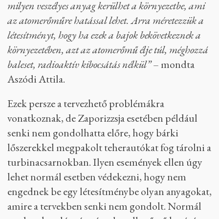
katasztrófa.
Egy atomerőmű tervezésénél a létesítmények
környezetét felmérik, és az erőművet felkészítik
azokra a veszélyforrásokra, amelyek a telephelyen
jellemzők.
„Úgy indul egy atomerőmű tervezése,
hogy megnézzük, milyen szélsőséges időjárási
helyzetek alakulhatnak ki, lehet-e árvíz, földrengés,
milyen más ipari létesítmény van a környéken,
abból milyen hatás érheti az atomerőművet, illetve
milyen veszélyes anyag kerülhet a környezetbe, ami
az atomerőműre hatással lehet. Arra méretezzük a
létesítményt, hogy ha ezek a bajok bekövetkeznek a
környezetében, azt az atomerőmű élje túl, méghozzá
baleset, radioaktív kibocsátás nélkül”
– mondta
Aszódi Attila.