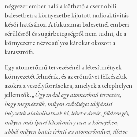
más forrásból is kerülhet radioaktív
anyag a környezetbe, ha súlyos baleset vagy
támadás éri a létesítményt. Ilyen anyagok akkor
szabadulhatnak fel, ha az atomerőmű különböző
radioaktív elemei – például a reaktorok, vagy a
kiégett fűtőelemeket tároló medencék vagy
tartályok – megsérülnek, illetve működésük
károsodik. Az ilyen történések hatása
katasztrofális is lehet: a WHO becslése
szerint
négyezer ember halála köthető a csernobili
balesetben a környezetbe kijutott radioaktivitás
késői hatásához. A fukusimai balesetnél emberi
sérülésről és sugárbetegségről nem tudni, de a
környezetre nézve súlyos károkat okozott a