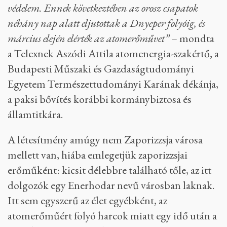
védelem. Ennek következtében az orosz csapatok
néhány nap alatt eljutottak a Dnyeper folyóig, és
március elején elérték az atomerőművet”
– mondta
a Telexnek Aszódi Attila atomenergia-szakértő, a
Budapesti Műszaki és Gazdaságtudományi
Egyetem Természettudományi Karának dékánja,
a paksi bővítés korábbi kormánybiztosa és
államtitkára.
A létesítmény amúgy nem Zaporizzsja városa
mellett van, hiába emlegetjük zaporizzsjai
erőműként: kicsit délebbre található tőle, az itt
dolgozók egy Enerhodar nevű városban laknak.
Itt sem egyszerű az élet egyébként, az
atomerőműért folyó harcok miatt egy idő után a