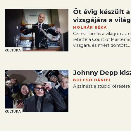
Öt évig készült 
vizsgájára a vil
MOLNÁR RÉKA
Czinki Tamás a világon az e
letette a Court of Master S
vizsgára, és miért döntött...
KULTÚRA
Johnny Depp kisz
BOLCSÓ DÁNIEL
A színész a stúdió kérésére 
KULTÚRA