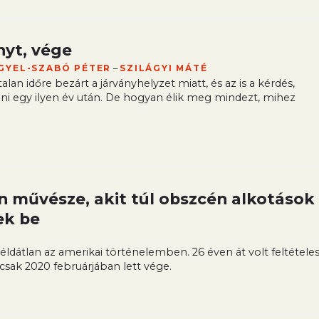
nyt, vége
–
GYEL-SZABÓ PÉTER
SZILÁGYI MÁTÉ
lan időre bezárt a járványhelyzet miatt, és az is a kérdés,
lni egy ilyen év után. De hogyan élik meg mindezt, mihez
 művésze, akit túl obszcén alkotások
ek be
éldátlan az amerikai történelemben. 26 éven át volt feltétele
csak 2020 februárjában lett vége.