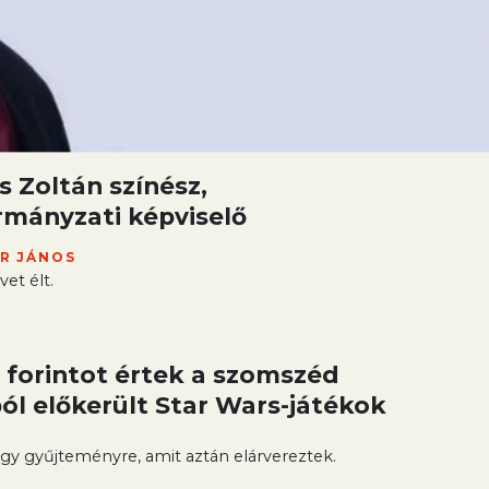
 Zoltán színész,
mányzati képviselő
R JÁNOS
vet élt.
 forintot értek a szomszéd
l előkerült Star Wars-játékok
 egy gyűjteményre, amit aztán elárvereztek.