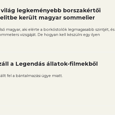
a világ legkeményebb borszakértői
ágelitbe került magyar sommelier
lső magyar, aki elérte a borkóstolók legmagasabb szintjét, és
ommeliers vizsgáját. De hogyan kell készülni egy ilyen
áll a Legendás állatok-filmekből
állt fel a bántalmazási ügye miatt.