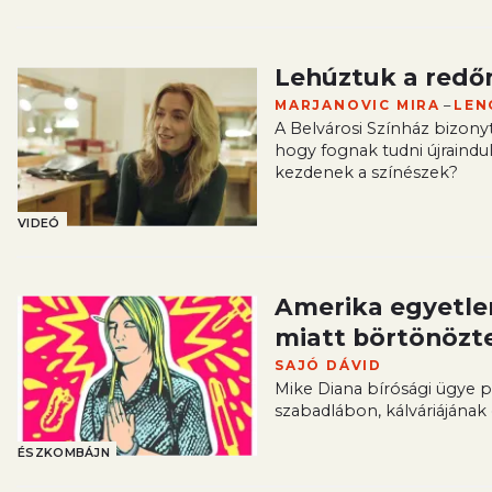
Lehúztuk a redő
–
MARJANOVIC MIRA
LEN
A Belvárosi Színház bizonyta
hogy fognak tudni újraindu
kezdenek a színészek?
VIDEÓ
Amerika egyetlen
miatt börtönözt
SAJÓ DÁVID
Mike Diana bírósági ügye p
szabadlábon, kálváriájának 
ÉSZKOMBÁJN