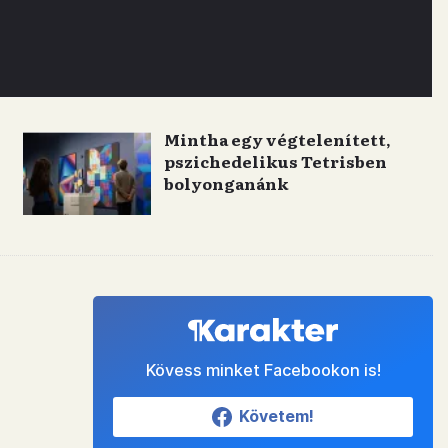
Mintha egy végtelenített,
pszichedelikus Tetrisben
bolyonganánk
Kövess minket Facebookon is!
Követem!