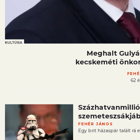
KULTÚRA
Meghalt Gulyás
kecskeméti önkor
FEHÉ
62 é
Százhatvanmillió
szemeteszsákjábó
FEHÉR JÁNOS
Egy brit házaspár talált rá