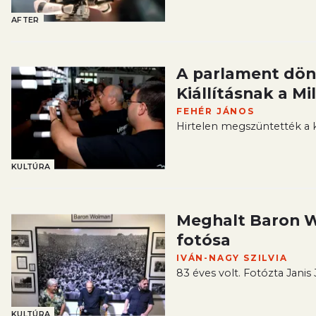
AFTER
A parlament dönt
Kiállításnak a Mi
FEHÉR JÁNOS
Hirtelen megszüntették a kiá
KULTÚRA
Meghalt Baron W
fotósa
IVÁN-NAGY SZILVIA
83 éves volt. Fotózta Janis 
KULTÚRA