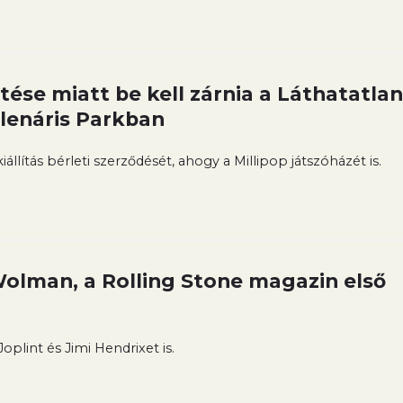
ése miatt be kell zárnia a Láthatatlan
llenáris Parkban
llítás bérleti szerződését, ahogy a Millipop játszóházét is.
olman, a Rolling Stone magazin első
Joplint és Jimi Hendrixet is.