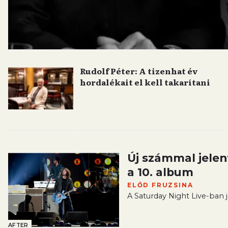
Rudolf Péter: A tizenhat év
hordalékait el kell takarítani
Új számmal jelen
a 10. album
ELŐD FRUZSINA
A Saturday Night Live-ban já
AFTER