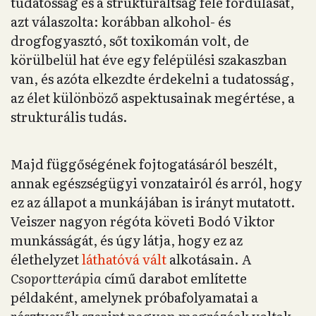
tudatosság és a strukturáltság felé fordulását,
azt válaszolta: korábban alkohol- és
drogfogyasztó, sőt toxikomán volt, de
körülbelül hat éve egy felépülési szakaszban
van, és azóta elkezdte érdekelni a tudatosság,
az élet különböző aspektusainak megértése, a
strukturális tudás.
Majd függőségének fojtogatásáról beszélt,
annak egészségügyi vonzatairól és arról, hogy
ez az állapot a munkájában is irányt mutatott.
Veiszer nagyon régóta követi Bodó Viktor
munkásságát, és úgy látja, hogy ez az
élethelyzet
láthatóvá vált
alkotásain. A
Csoportterápia
című darabot említette
példaként, amelynek próbafolyamatai a