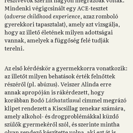
résztvevők szerint nagyon megrázóak voltak.
Mindenki végigcsinált egy ACE-tesztet
(
adverse childhood experience
, azaz romboló
gyerekkori tapasztalat), amely azt vizsgálja,
hogy az illető életének milyen adottságai
vannak, amelyek a függőség felé tudják
terelni.
Az első kérdéskör a gyermekkorra vonatkozik:
az illetőt milyen behatások érték felnőttek
részéről (pl. abúzus). Veiszer Alinda erre
annak apropóján is rákérdezett, hogy
korábban Bodó
Láthatatlanul
címmel megrázó
klipet rendezett a Kiscsillag zenekar számára,
amely alkohol- és drogproblémákkal küzdő
szülők gyermekéről szól, és szerinte mintha
olyan rendező készítette volna, aki ezt át is