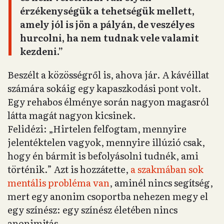
érzékenységük a tehetségük mellett,
amely jól is jön a pályán, de veszélyes
hurcolni, ha nem tudnak vele valamit
kezdeni.”
Beszélt a közösségről is, ahova jár. A kávéillat
számára sokáig egy kapaszkodási pont volt.
Egy rehabos élménye során nagyon magasról
látta magát nagyon kicsinek.
Felidézi: „Hirtelen felfogtam, mennyire
jelentéktelen vagyok, mennyire illúzió csak,
hogy én bármit is befolyásolni tudnék, ami
történik.” Azt is hozzátette,
a szakmában sok
mentális probléma van
, aminél nincs segítség,
mert egy anonim csoportba nehezen megy el
egy színész: egy színész életében nincs
anonimitás.