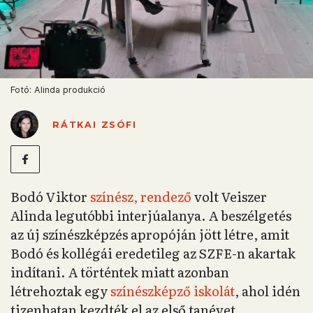
Fotó: Alinda produkció
RÁTKAI ZSÓFI
Bodó Viktor
színész, rendező
volt Veiszer
Alinda legutóbbi interjúalanya. A beszélgetés
az új színészképzés apropóján jött létre, amit
Bodó és kollégái eredetileg az SZFE-n akartak
indítani. A történtek miatt azonban
létrehoztak egy
színészképző iskolát
, ahol idén
tizenhatan kezdték el az első tanévet.