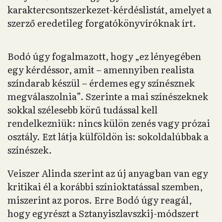
karaktercsontszerkezet-kérdéslistát, amelyet a
szerző eredetileg forgatókönyvíróknak írt.
Bodó úgy fogalmazott, hogy „ez lényegében
egy kérdéssor, amit – amennyiben realista
színdarab készül – érdemes egy színésznek
megválaszolnia”. Szerinte a mai színészeknek
sokkal szélesebb körű tudással kell
rendelkezniük: nincs külön zenés vagy prózai
osztály. Ezt látja külföldön is: sokoldalúbbak a
színészek.
Veiszer Alinda szerint az új anyagban van egy
kritikai él a korábbi színioktatással szemben,
miszerint az poros. Erre Bodó úgy reagál,
hogy egyrészt a Sztanyiszlavszkij-módszert