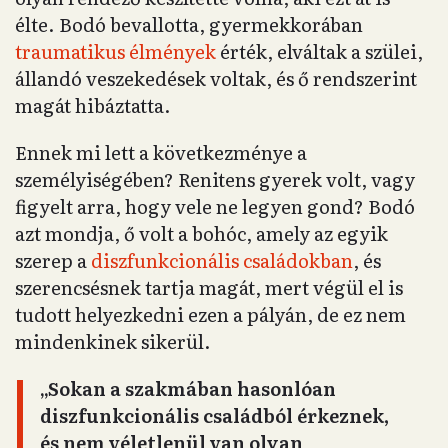
élte. Bodó bevallotta, gyermekkorában
traumatikus élmények
érték, elváltak a szülei,
állandó veszekedések voltak, és ő rendszerint
magát hibáztatta.
Ennek mi lett a következménye a
személyiségében? Renitens gyerek volt, vagy
figyelt arra, hogy vele ne legyen gond? Bodó
azt mondja, ő volt a bohóc, amely az egyik
szerep a
diszfunkcionális családokban
, és
szerencsésnek tartja magát, mert végül el is
tudott helyezkedni ezen a pályán, de ez nem
mindenkinek sikerül.
„Sokan a szakmában hasonlóan
diszfunkcionális családból érkeznek,
és nem véletlenül van olyan