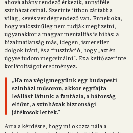
ahová ahány rendező érkezik, annyiféle
színházat csinál. Szerinte itthon zártabb a
világ, kevés vendégrendező van. Ennek oka,
hogy valószínűleg nem tudják megfizetni,
ugyanakkor a magyar mentalitás is hibás: a
bizalmatlanság más, idegen, ismeretlen
dolgok iránt, és a frusztráció, hogy „azt én
úgyse tudom megcsinálni”. Ez a kettő szerinte
korlátoltságot eredményez.
„Ha ma végigmegyünk egy budapesti
színházi műsoron, akkor egyfajta
leállást látunk: a fantázia, a bátorság
eltűnt, a színházak biztonsági
játékosok lettek.”
Arra a kérdésre, hogy mi okozza nála a