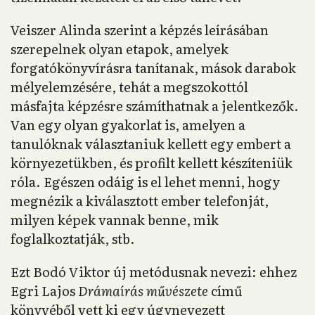
Veiszer Alinda szerint a képzés leírásában
szerepelnek olyan etapok, amelyek
forgatókönyvírásra tanítanak, mások darabok
mélyelemzésére, tehát a megszokottól
másfajta képzésre számíthatnak a jelentkezők.
Van egy olyan gyakorlat is, amelyen a
tanulóknak választaniuk kellett egy embert a
környezetükben, és profilt kellett készíteniük
róla. Egészen odáig is el lehet menni, hogy
megnézik a kiválasztott ember telefonját,
milyen képek vannak benne, mik
foglalkoztatják, stb.
Ezt Bodó Viktor új metódusnak nevezi: ehhez
Egri Lajos
Drámaírás művészete
című
könyvéből vett ki egy úgynevezett