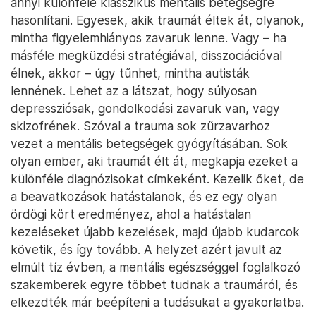
annyi különféle klasszikus mentális betegségre
hasonlítani. Egyesek, akik traumát éltek át, olyanok,
mintha figyelemhiányos zavaruk lenne. Vagy – ha
másféle megküzdési stratégiával, disszociációval
élnek, akkor – úgy tűnhet, mintha autisták
lennének. Lehet az a látszat, hogy súlyosan
depressziósak, gondolkodási zavaruk van, vagy
skizofrének. Szóval a trauma sok zűrzavarhoz
vezet a mentális betegségek gyógyításában. Sok
olyan ember, aki traumát élt át, megkapja ezeket a
különféle diagnózisokat címkeként. Kezelik őket, de
a beavatkozások hatástalanok, és ez egy olyan
ördögi kört eredményez, ahol a hatástalan
kezeléseket újabb kezelések, majd újabb kudarcok
követik, és így tovább. A helyzet azért javult az
elmúlt tíz évben, a mentális egészséggel foglalkozó
szakemberek egyre többet tudnak a traumáról, és
elkezdték már beépíteni a tudásukat a gyakorlatba.