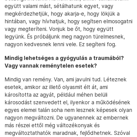
együtt valami mást, sétálhatunk egyet, vagy
megkérdezhetjük, hogy akarja-e, hogy lökjük a
hintában, vagy hívhatjuk, hogy segítsen elmosogatni
vagy megteríteni. Vonjuk be őt, hogy együtt
legyünk. És próbáljunk meg nagyon türelmesnek,
nagyon kedvesnek lenni vele. Ez segíteni fog.
Mindig lehetséges a gyógyulás a traumából?
Vagy vannak reménytelen esetek?
Mindig van remény. Van, ami javulni tud. Léteznek
esetek, amikor az illető olyasmit élt át, ami
károsította az agyát, például méhen belüli
károsodást szenvedett el, ilyenkor a működésének
egyes elemei talán soha nem lesznek képesek olyan
nagyon megváltozni. De ugyanennek az embernek
más részei ettől még változékonyak és
megváltoztathatók maradnak, fejlődhetnek. Szóval