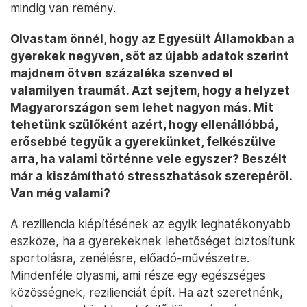
mindig van remény.
Olvastam önnél, hogy az Egyesült Államokban a
gyerekek negyven, sőt az újabb adatok szerint
majdnem ötven százaléka szenved el
valamilyen traumát. Azt sejtem, hogy a helyzet
Magyarországon sem lehet nagyon más. Mit
tehetünk szülőként azért, hogy ellenállóbbá,
erősebbé tegyük a gyerekünket, felkészülve
arra, ha valami történne vele egyszer? Beszélt
már a kiszámítható stresszhatások szerepéről.
Van még valami?
A reziliencia kiépítésének az egyik leghatékonyabb
eszköze, ha a gyerekeknek lehetőséget biztosítunk
sportolásra, zenélésre, előadó-művészetre.
Mindenféle olyasmi, ami része egy egészséges
közösségnek, rezilienciát épít. Ha azt szeretnénk,