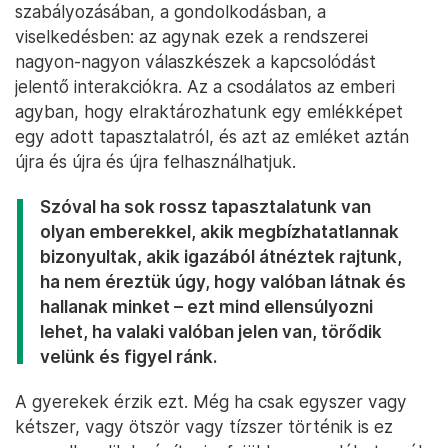
szabályozásában, a gondolkodásban, a
viselkedésben: az agynak ezek a rendszerei
nagyon-nagyon válaszkészek a kapcsolódást
jelentő interakciókra. Az a csodálatos az emberi
agyban, hogy elraktározhatunk egy emlékképet
egy adott tapasztalatról, és azt az emléket aztán
újra és újra és újra felhasználhatjuk.
Szóval ha sok rossz tapasztalatunk van
olyan emberekkel, akik megbízhatatlannak
bizonyultak, akik igazából átnéztek rajtunk,
ha nem éreztük úgy, hogy valóban látnak és
hallanak minket – ezt mind ellensúlyozni
lehet, ha valaki valóban jelen van, törődik
velünk és figyel ránk.
A gyerekek érzik ezt. Még ha csak egyszer vagy
kétszer, vagy ötször vagy tízszer történik is ez