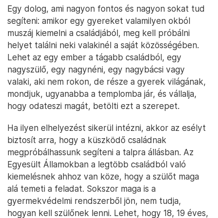
Egy dolog, ami nagyon fontos és nagyon sokat tud
segíteni: amikor egy gyereket valamilyen okból
muszáj kiemelni a családjából, meg kell próbálni
helyet találni neki valakinél a saját közösségében.
Lehet az egy ember a tágabb családból, egy
nagyszülő, egy nagynéni, egy nagybácsi vagy
valaki, aki nem rokon, de része a gyerek világának,
mondjuk, ugyanabba a templomba jár, és vállalja,
hogy odateszi magát, betölti ezt a szerepet.
Ha ilyen elhelyezést sikerül intézni, akkor az esélyt
biztosít arra, hogy a küszködő családnak
megpróbálhassunk segíteni a talpra állásban. Az
Egyesült Államokban a legtöbb családból való
kiemelésnek ahhoz van köze, hogy a szülőt maga
alá temeti a feladat. Sokszor maga is a
gyermekvédelmi rendszerből jön, nem tudja,
hogyan kell szülőnek lenni. Lehet, hogy 18, 19 éves,