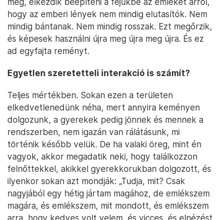
meg, elkezdik beépíteni a fejükbe az emléket arról,
hogy az emberi lények nem mindig elutasítók. Nem
mindig bántanak. Nem mindig rosszak. Ezt megőrzik,
és képesek használni újra meg újra meg újra. És ez
ad egyfajta reményt.
Egyetlen szeretetteli interakció is számít?
Teljes mértékben. Sokan ezen a területen
elkedvetlenedünk néha, mert annyira keményen
dolgozunk, a gyerekek pedig jönnek és mennek a
rendszerben, nem igazán van rálátásunk, mi
történik később velük. De ha valaki öreg, mint én
vagyok, akkor megadatik neki, hogy találkozzon
felnőttekkel, akikkel gyerekkorukban dolgozott, és
ilyenkor sokan azt mondják: „Tudja, mit? Csak
nagyjából egy hétig jártam magához, de emlékszem
magára, és emlékszem, mit mondott, és emlékszem
arra, hogy kedves volt velem, és vicces, és elnézést