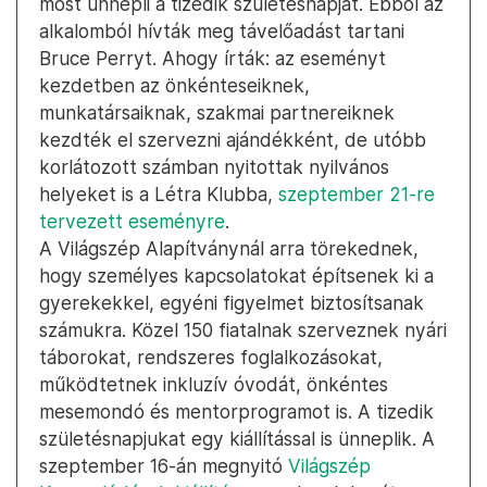
most ünnepli a tizedik születésnapját. Ebből az
alkalomból hívták meg távelőadást tartani
Bruce Perryt. Ahogy írták: az eseményt
kezdetben az önkénteseiknek,
munkatársaiknak, szakmai partnereiknek
kezdték el szervezni ajándékként, de utóbb
korlátozott számban nyitottak nyilvános
helyeket is a Létra Klubba,
szeptember 21-re
tervezett eseményre
.
A Világszép Alapítványnál arra törekednek,
hogy személyes kapcsolatokat építsenek ki a
gyerekekkel, egyéni figyelmet biztosítsanak
számukra. Közel 150 fiatalnak szerveznek nyári
táborokat, rendszeres foglalkozásokat,
működtetnek inkluzív óvodát, önkéntes
mesemondó és mentorprogramot is. A tizedik
születésnapjukat egy kiállítással is ünneplik. A
szeptember 16-án megnyitó
Világszép