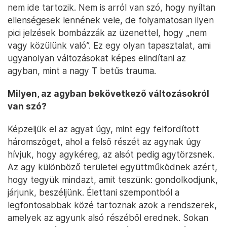
nem ide tartozik. Nem is arról van szó, hogy nyíltan
ellenségesek lennének vele, de folyamatosan ilyen
pici jelzések bombázzák az üzenettel, hogy „nem
vagy közülünk való”. Ez egy olyan tapasztalat, ami
ugyanolyan változásokat képes elindítani az
agyban, mint a nagy T betűs trauma.
Milyen, az agyban bekövetkező változásokról
van szó?
Képzeljük el az agyat úgy, mint egy felfordított
háromszöget, ahol a felső részét az agynak úgy
hívjuk, hogy agykéreg, az alsót pedig agytörzsnek.
Az agy különböző területei együttműködnek azért,
hogy tegyük mindazt, amit teszünk: gondolkodjunk,
járjunk, beszéljünk. Élettani szempontból a
legfontosabbak közé tartoznak azok a rendszerek,
amelyek az agyunk alsó részéből erednek. Sokan