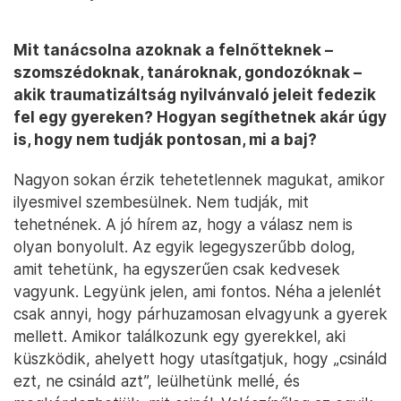
Mit tanácsolna azoknak a felnőtteknek –
szomszédoknak, tanároknak, gondozóknak –
akik traumatizáltság nyilvánvaló jeleit fedezik
fel egy gyereken? Hogyan segíthetnek akár úgy
is, hogy nem tudják pontosan, mi a baj?
Nagyon sokan érzik tehetetlennek magukat, amikor
ilyesmivel szembesülnek. Nem tudják, mit
tehetnének. A jó hírem az, hogy a válasz nem is
olyan bonyolult. Az egyik legegyszerűbb dolog,
amit tehetünk, ha egyszerűen csak kedvesek
vagyunk. Legyünk jelen, ami fontos. Néha a jelenlét
csak annyi, hogy párhuzamosan elvagyunk a gyerek
mellett. Amikor találkozunk egy gyerekkel, aki
küszködik, ahelyett hogy utasítgatjuk, hogy „csináld
ezt, ne csináld azt”, leülhetünk mellé, és