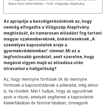
Bukta Imre műtermében – Fotó: Világszép Alapítvány
Az apropója a beszélgetésünknek az, hogy
nemrég elfogadta a Világszép Alapítvány
meghívását, és hamarosan előadást fog tartani
magyar szakembereknek, önkénteseknek „A
személyes kapcsolatok ereje a
gyermekvédelemben” címmel. Mi az a
legfontosabb gondolat, amit szeretne, hogy
magával vigyen majd az előadása után
útravalóul a hallgatóság?
Az, hogy mennyire fontosak ők és mennyire
fontosak a kapcsolódásnak a pillanatai, még akkor
is, ha rövidek. Mert tudjuk, hogy az agyunknak
azok a részei, amelyek segítenek a kapcsolatok
kialakításában és fenntartásában, önmagunk