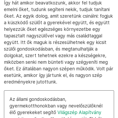
Így hát amikor beavatkozunk, akkor fel tudjuk
emelni őket, tudunk segíteni nekik, tudjuk tanítani
őket. Az egyik dolog, amit szeretünk csinálni: fogjuk
a küszködő szülőt a gyerekével együtt, és együtt
helyezzük őket egészséges környezetbe egy
tapasztalt nagyszülővel vagy más családtaggal
együtt. Itt ők maguk is részesülhetnek egy kicsit
szülői gondoskodásban, és megtanulhatják a
dolgokat, szert tehetnek ezekre a készségekre,
miközben senki nem bünteti vagy szégyeníti meg
őket. Ez általában nagyon szépen működik. Volt pár
esetünk, amikor így jártunk el, és nagyon szép
eredményekre jutottunk.
Az állami gondoskodásban,
gyermekotthonokban vagy nevelőszülőknél
élő gyerekeket segítő
Világszép Alapítvány