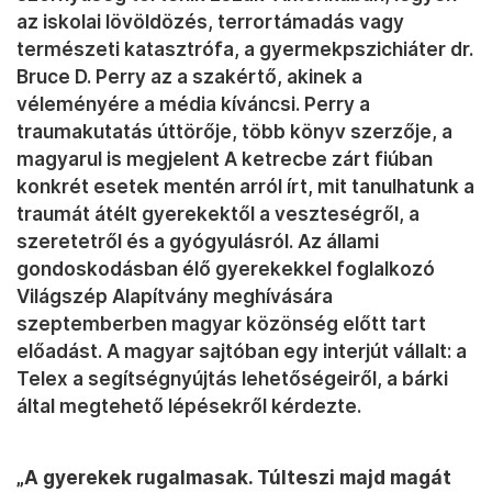
az iskolai lövöldözés, terrortámadás vagy
természeti katasztrófa, a gyermekpszichiáter dr.
Bruce D. Perry az a szakértő, akinek a
véleményére a média kíváncsi. Perry a
traumakutatás úttörője, több könyv szerzője, a
magyarul is megjelent A ketrecbe zárt fiúban
konkrét esetek mentén arról írt, mit tanulhatunk a
traumát átélt gyerekektől a veszteségről, a
szeretetről és a gyógyulásról. Az állami
gondoskodásban élő gyerekekkel foglalkozó
Világszép Alapítvány meghívására
szeptemberben magyar közönség előtt tart
előadást. A magyar sajtóban egy interjút vállalt: a
Telex a segítségnyújtás lehetőségeiről, a bárki
által megtehető lépésekről kérdezte.
„A gyerekek rugalmasak. Túlteszi majd magát