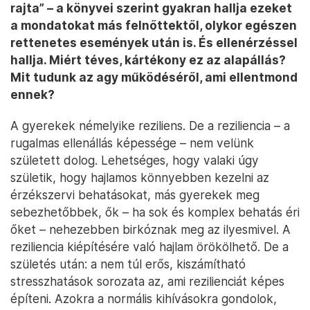
rajta” – a könyvei szerint gyakran hallja ezeket
a mondatokat más felnőttektől, olykor egészen
rettenetes események után is. És ellenérzéssel
hallja. Miért téves, kártékony ez az alapállás?
Mit tudunk az agy működéséről, ami ellentmond
ennek?
A gyerekek némelyike reziliens. De a reziliencia – a
rugalmas ellenállás képessége – nem velünk
született dolog. Lehetséges, hogy valaki úgy
születik, hogy hajlamos könnyebben kezelni az
érzékszervi behatásokat, más gyerekek meg
sebezhetőbbek, ők – ha sok és komplex behatás éri
őket – nehezebben birkóznak meg az ilyesmivel. A
reziliencia kiépítésére való hajlam örökölhető. De a
születés után: a nem túl erős, kiszámítható
stresszhatások sorozata az, ami rezilienciát képes
építeni. Azokra a normális kihívásokra gondolok,