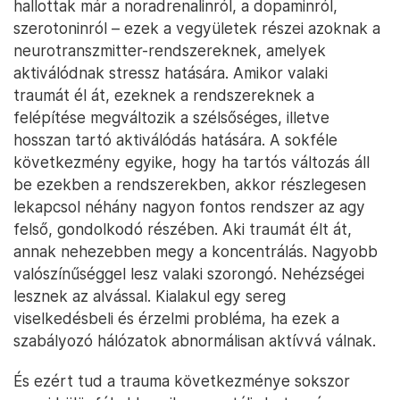
hallottak már a noradrenalinról, a dopaminról,
szerotoninról – ezek a vegyületek részei azoknak a
neurotranszmitter-rendszereknek, amelyek
aktiválódnak stressz hatására. Amikor valaki
traumát él át, ezeknek a rendszereknek a
felépítése megváltozik a szélsőséges, illetve
hosszan tartó aktiválódás hatására. A sokféle
következmény egyike, hogy ha tartós változás áll
be ezekben a rendszerekben, akkor részlegesen
lekapcsol néhány nagyon fontos rendszer az agy
felső, gondolkodó részében. Aki traumát élt át,
annak nehezebben megy a koncentrálás. Nagyobb
valószínűséggel lesz valaki szorongó. Nehézségei
lesznek az alvással. Kialakul egy sereg
viselkedésbeli és érzelmi probléma, ha ezek a
szabályozó hálózatok abnormálisan aktívvá válnak.
És ezért tud a trauma következménye sokszor