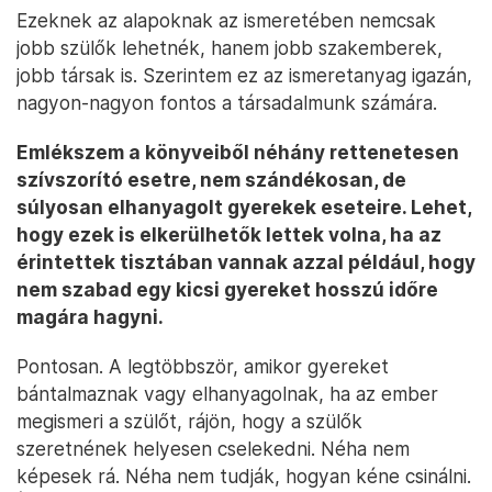
Ezeknek az alapoknak az ismeretében nemcsak
jobb szülők lehetnék, hanem jobb szakemberek,
jobb társak is. Szerintem ez az ismeretanyag igazán,
nagyon-nagyon fontos a társadalmunk számára.
Emlékszem a könyveiből néhány rettenetesen
szívszorító esetre, nem szándékosan, de
súlyosan elhanyagolt gyerekek eseteire. Lehet,
hogy ezek is elkerülhetők lettek volna, ha az
érintettek tisztában vannak azzal például, hogy
nem szabad egy kicsi gyereket hosszú időre
magára hagyni.
Pontosan. A legtöbbször, amikor gyereket
bántalmaznak vagy elhanyagolnak, ha az ember
megismeri a szülőt, rájön, hogy a szülők
szeretnének helyesen cselekedni. Néha nem
képesek rá. Néha nem tudják, hogyan kéne csinálni.