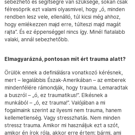
sebezhető és segítségre van szüksége, sokan csak
félresöprik ezt valami olyasmivel, hogy „ó, minden
rendben lesz vele, ellenálló, túl kicsi még ahhoz,
hogy emlékezzen majd erre, túlteszi majd magát
rajta”. És ez éppenséggel nincs így. Minél fiatalabb
valaki, annál sebezhetőbb.
Elmagyarázná, pontosan mit ért trauma alatt?
Örülök ennek a definiálásra vonatkozó kérésnek,
mert – legalábbis Észak-Amerikában – az emberek
mindenfélére rámondják, hogy trauma. Lemaradtak
a buszról – „ó, ez traumatikus!”. Elkésnek a
munkából – „ó, ez trauma!”. Valójában a mi
fogalmaink szerint az ilyesmi nem trauma, hanem
kellemetlenség. Vagy stresszhatás. Nem minden
stressz trauma. Amikor mi használjuk ezt a szót,
amikor én írok róla, akkor erre értem: bármi, ami