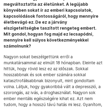
megváltoztatta az életünket. A legújabb
könyvében sokat ír az emberi kapcsolatok,
kapcsolódások fontosságáról, hogy mennyire
életbevágó ez. De ez a járvány
elszigeteltségbe taszított rengeteg embert.
Mit gondol, hogyan fog majd ez lecsapódni,
mennyire kell súlyos következményekkel
számolnunk?
Nagyon sokat beszélgettünk erről a
munkatársaimmal az elmúlt 18 hónapban. Eleinte azt
hittük, hogy rövid lesz ez az időszak. Sokkal
hosszabbnak és sok ember számára sokkal
katasztrofálisabbnak bizonyult, mint gondoltam
volna. Látjuk, hogy gyakoribbá vált a depresszió, a
szorongás, az ivás, a droghasználat. Nagyon sok
ember mentális egészségére kihat ez. Azt nem
tudom, hogy a hosszú távú hatás mi lesz. Gyanítom,