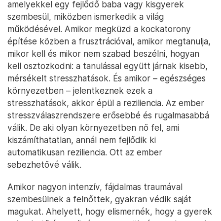
amelyekkel egy fejlődő baba vagy kisgyerek
szembesül, miközben ismerkedik a világ
működésével. Amikor megküzd a kockatorony
építése közben a frusztrációval, amikor megtanulja,
mikor kell és mikor nem szabad beszélni, hogyan
kell osztozkodni: a tanulással együtt járnak kisebb,
mérsékelt stresszhatások. És amikor – egészséges
környezetben – jelentkeznek ezek a
stresszhatások, akkor épül a reziliencia. Az ember
stresszválaszrendszere erősebbé és rugalmasabbá
válik. De aki olyan környezetben nő fel, ami
kiszámíthatatlan, annál nem fejlődik ki
automatikusan reziliencia. Ott az ember
sebezhetővé válik.
Amikor nagyon intenzív, fájdalmas traumával
szembesülnek a felnőttek, gyakran védik saját
magukat. Ahelyett, hogy elismernék, hogy a gyerek