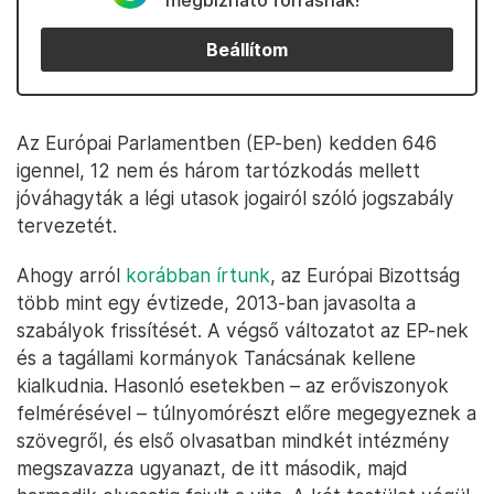
megbízható forrásnak!
Beállítom
Az Európai Parlamentben (EP-ben) kedden 646
igennel, 12 nem és három tartózkodás mellett
jóváhagyták a légi utasok jogairól szóló jogszabály
tervezetét.
Ahogy arról
korábban írtunk
, az Európai Bizottság
több mint egy évtizede, 2013-ban javasolta a
szabályok frissítését. A végső változatot az EP-nek
és a tagállami kormányok Tanácsának kellene
kialkudnia. Hasonló esetekben – az erőviszonyok
felmérésével – túlnyomórészt előre megegyeznek a
szövegről, és első olvasatban mindkét intézmény
megszavazza ugyanazt, de itt második, majd