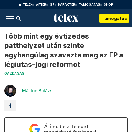
TELEX
AFTER
G7
KARAKTER
TÁMOGATÁS
SHOP
Támogatás
Több mint egy évtizedes
patthelyzet után szinte
egyhangúlag szavazta meg az EP a
légiutas-jogi reformot
GAZDASÁG
Márton Balázs
Állítsd be a Telexet