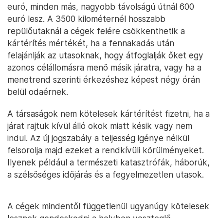
euró, minden más, nagyobb távolságú útnál 600
euró lesz. A 3500 kilométernél hosszabb
repülőutaknál a cégek felére csökkenthetik a
kártérítés mértékét, ha a fennakadás után
felajánlják az utasoknak, hogy átfoglalják őket egy
azonos célállomásra menő másik járatra, vagy ha a
menetrend szerinti érkezéshez képest négy órán
belül odaérnek.
A társaságok nem kötelesek kártérítést fizetni, ha a
járat rajtuk kívül álló okok miatt késik vagy nem
indul. Az új jogszabály a teljesség igénye nélkül
felsorolja majd ezeket a rendkívüli körülményeket.
Ilyenek például a természeti katasztrófák, háborúk,
a szélsőséges időjárás és a fegyelmezetlen utasok.
A cégek mindentől függetlenül ugyanúgy kötelesek