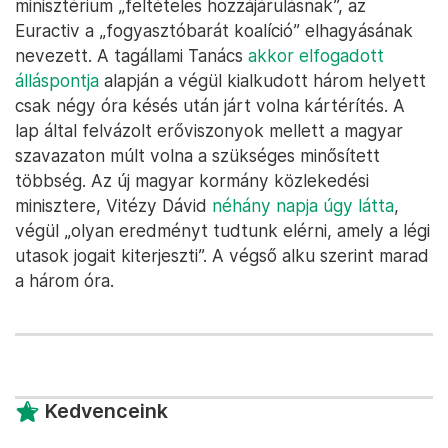
minisztérium „feltételes hozzájárulásnak”, az
Euractiv a „fogyasztóbarát koalíció” elhagyásának
nevezett. A tagállami Tanács
akkor elfogadott
álláspontja
alapján a végül kialkudott három helyett
csak négy óra késés után járt volna kártérítés. A
lap által felvázolt erőviszonyok mellett a magyar
szavazaton múlt volna a szükséges minősített
többség. Az új magyar kormány közlekedési
minisztere, Vitézy Dávid
néhány napja úgy látta
,
végül „olyan eredményt tudtunk elérni, amely a légi
utasok jogait kiterjeszti”. A végső alku szerint marad
a három óra.
Kedvenceink