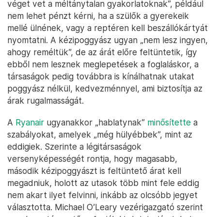
véget vet a méltánytalan gyakorlatoknak”, például
nem lehet pénzt kérni, ha a szülők a gyerekeik
mellé ülnének, vagy a reptéren kell beszállókártyát
nyomtatni. A kézipoggyász ugyan „nem lesz ingyen,
ahogy reméltük”, de az árát előre feltüntetik, így
ebből nem lesznek meglepetések a foglaláskor, a
társaságok pedig továbbra is kínálhatnak utakat
poggyász nélkül, kedvezménnyel, ami biztosítja az
árak rugalmasságát.
A
Ryanair
ugyanakkor „hablatynak”
minősítette
a
szabályokat, amelyek „még hülyébbek”, mint az
eddigiek. Szerinte a légitársaságok
versenyképességét rontja, hogy magasabb,
második kézipoggyászt is feltüntető árat kell
megadniuk, holott az utasok több mint fele eddig
nem akart ilyet felvinni, inkább az olcsóbb jegyet
választotta. Michael O’Leary vezérigazgató szerint