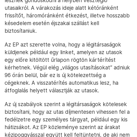
lesznek gondoskodni a helyben veszteglő
utasaikról. A várakozás ideje alatt kétóránként
frissítőt, háromóránként étkezést, illetve hosszabb
késedelem esetén éjszakai szállást kell
biztosítaniuk.
Az EP azt szerette volna, hogy a légitársaságok
küldjenek például egy linket, amelyen az utasok
egy előre kitöltött űrlapon rögtön kártérítést
kérhetnek. Végül elég „világos utasításokat” adniuk
96 órán belül, bár ez is új kötelezettség a
cégeknek. A visszatérítés automatikus lesz, ha
átfoglalás helyett választják az utasok.
Az új szabályok szerint a légitársaságok kötelesek
biztosítani, hogy az utas díjmentesen vihessen fel a
fedélzetre egy személyes tárgyat, például egy kis
hátizsákot. Az EP közleménye szerint az árakat
kézipoggyásszal együtt kell feltüntetni, de aki nem