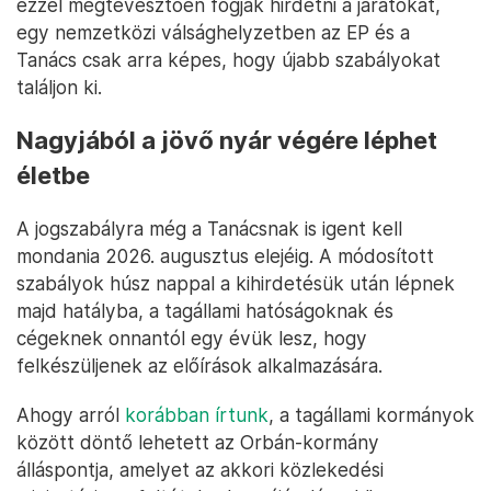
ezzel megtévesztően fogják hirdetni a járatokat,
egy nemzetközi válsághelyzetben az EP és a
Tanács csak arra képes, hogy újabb szabályokat
találjon ki.
Nagyjából a jövő nyár végére léphet
életbe
A jogszabályra még a Tanácsnak is igent kell
mondania 2026. augusztus elejéig. A módosított
szabályok húsz nappal a kihirdetésük után lépnek
majd hatályba, a tagállami hatóságoknak és
cégeknek onnantól egy évük lesz, hogy
felkészüljenek az előírások alkalmazására.
Ahogy arról
korábban írtunk
, a tagállami kormányok
között döntő lehetett az Orbán-kormány
álláspontja, amelyet az akkori közlekedési