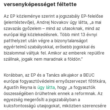
versenyképességet féltette
Az EP közleménye szerint a jogszabály EP-felelőse
(jelentéstevője), Andrej Novakov úgy látta, „a mai
szavazás győzelem – mind az utasoknak, mind az
európai légi közlekedésnek. Több mint 13 évnyi
patthelyzet után végre a bizonytalanságot
egyértelmű szabályokkal, erősebb jogokkal és
bizalommal váltjuk fel. Amikor az emberek repülőre
szállnak, jogaik nem maradnak a földön.”
Korábban, az EP és a Tanács alkujakor a BEUC
európai fogyasztóvédelmi ernyőszervezet főtitkára,
Agustín Reyna is
úgy látta
, hogy „a fogyasztók
összességében örülhetnek ennek a reformnak. Az
egyezség megerősíti a jogszabályban a
kulcsfontosságú utasjogokat, miközben szerencsére