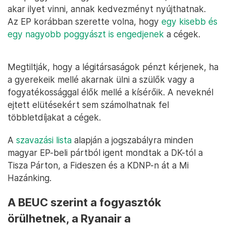
akar ilyet vinni, annak kedvezményt nyújthatnak.
Az EP korábban szerette volna, hogy
egy kisebb és
egy nagyobb poggyászt is engedjenek
a cégek.
Megtiltják, hogy a légitársaságok pénzt kérjenek, ha
a gyerekeik mellé akarnak ülni a szülők vagy a
fogyatékossággal élők mellé a kísérőik. A neveknél
ejtett elütésekért sem számolhatnak fel
többletdíjakat a cégek.
A
szavazási lista
alapján a jogszabályra minden
magyar EP-beli pártból igent mondtak a DK-tól a
Tisza Párton, a Fideszen és a KDNP-n át a Mi
Hazánking.
A BEUC szerint a fogyasztók
örülhetnek, a Ryanair a