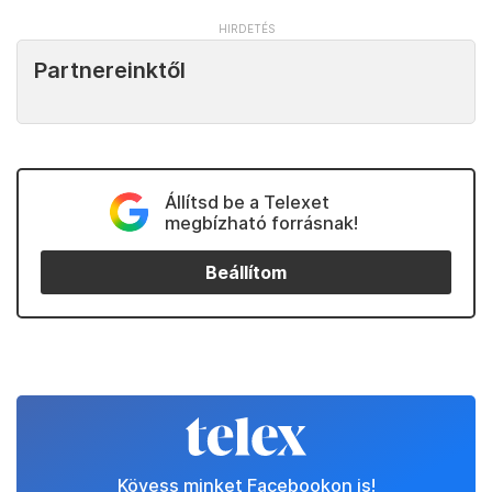
Partnereinktől
Állítsd be a Telexet
megbízható forrásnak!
Beállítom
Kövess minket Facebookon is!