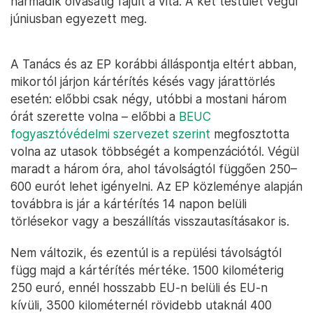
harmadik olvasatig fajult a vita. A két testület végül
júniusban egyezett meg.
A Tanács és az EP korábbi álláspontja eltért abban,
mikortól járjon kártérítés késés vagy járattörlés
esetén: előbbi csak négy, utóbbi a mostani három
órát szerette volna – előbbi a
BEUC
fogyasztóvédelmi szervezet szerint
megfosztotta
volna az utasok többségét a kompenzációtól. Végül
maradt a három óra, ahol távolságtól függően 250–
600 eurót lehet igényelni. Az EP közleménye alapján
továbbra is jár a kártérítés 14 napon belüli
törlésekor vagy a beszállítás visszautasításakor is.
Nem változik, és ezentúl is a repülési távolságtól
függ majd a kártérítés mértéke. 1500 kilométerig
250 euró, ennél hosszabb EU-n belüli és EU-n
kívüli, 3500 kilométernél rövidebb utaknál 400