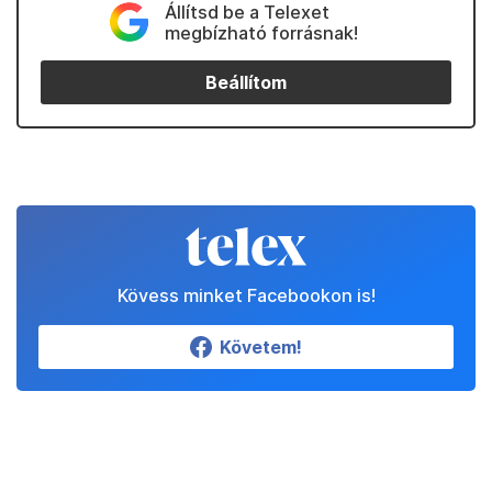
Állítsd be a Telexet
megbízható forrásnak!
Beállítom
Kövess minket Facebookon is!
Követem!