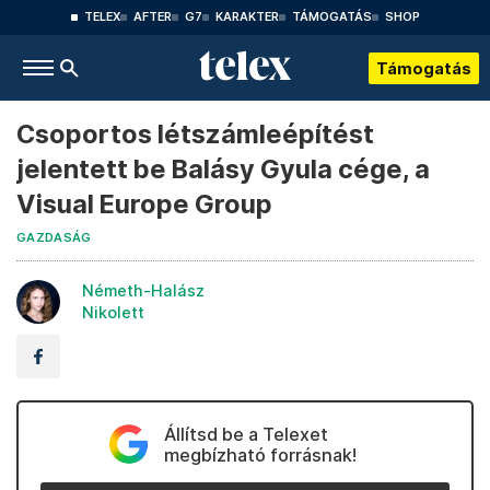
TELEX
AFTER
G7
KARAKTER
TÁMOGATÁS
SHOP
Támogatás
Csoportos létszámleépítést
jelentett be Balásy Gyula cége, a
Visual Europe Group
GAZDASÁG
Németh-Halász
Nikolett
Állítsd be a Telexet
megbízható forrásnak!