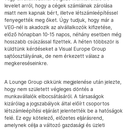
levelet arról, hogy a cégek számláinak zárolása
miatt nem kapnak bért, illetve létszámleépítéssel
fenyegették meg őket. Úgy tudjuk, hogy már a
VEG-nél is akadozik az alvállalkozók kifizetése,
előző hónapban 10-15 napos, néhány esetben még
hosszabb csúszással fizettek. A héten többször is
küldtünk kérdéseket a Visual Europe Group
sajtóosztályának, de nem érkezett válasz a
megkereséseinkre.
A Lounge Group cikkünk megjelenése után jelezte,
hogy nem született végleges döntés a
munkavállalók elbocsátásáról. A társaságok
kizárólag a jogszabályok által előírt csoportos
létszámleépítési eljárást jelentették be a hatóságok
felé. Ez egy kötelező, előzetes eljárásrend,
amelynek célja a változó gazdasági és üzleti