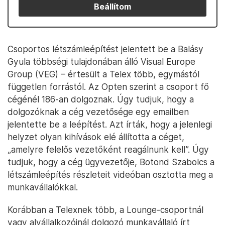
Beállítom
Csoportos létszámleépítést jelentett be a Balásy
Gyula többségi tulajdonában álló Visual Europe
Group (VEG) – értesült a Telex több, egymástól
független forrástól. Az Opten szerint a csoport fő
cégénél 186-an dolgoznak. Úgy tudjuk, hogy a
dolgozóknak a cég vezetősége egy emailben
jelentette be a leépítést. Azt írták, hogy a jelenlegi
helyzet olyan kihívások elé állította a céget,
„amelyre felelős vezetőként reagálnunk kell”. Úgy
tudjuk, hogy a cég ügyvezetője, Botond Szabolcs a
létszámleépítés részleteit videóban osztotta meg a
munkavállalókkal.
Korábban a Telexnek több, a Lounge-csoportnál
vagy alvállalkozóinál dolgozó munkavállaló írt