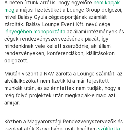
A héten írtunk arról is, hogy egyelőre
nem kapják
meg
a májusi fizetésüket a Lounge Group dolgozói,
mivel Balásy Gyula cégcsoportjának számláit
zárolták. Balásy Lounge Event Kft. nevű cége
lényegében monopolizálta
az állami intézmények és
cégek rendezvényszervezésének piacát, így
mindenkinek vele kellett szerződnie, aki állami
rendezvényeken, konferenciákon, kiállításokon
dolgozott.
Miután viszont a NAV zárolta a Lounge számláit, az
alvállalkozókat nem fizetik ki a már teljesített
munkák után, és az érintettek nem tudják, hogy a
még folyó projektek után megkapják-e majd azt,
ami jár.
Közben a Magyarországi Rendezvényszervezők és
-szolgáltatók Szövetsége nyílt levélben
szólította