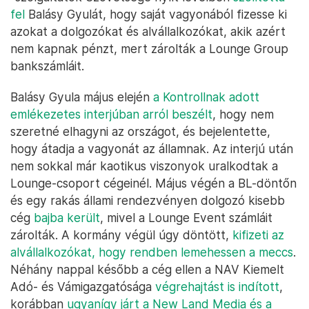
fel
Balásy Gyulát, hogy saját vagyonából fizesse ki
azokat a dolgozókat és alvállalkozókat, akik azért
nem kapnak pénzt, mert zárolták a Lounge Group
bankszámláit.
Balásy Gyula május elején
a Kontrollnak adott
emlékezetes interjúban arról beszélt
, hogy nem
szeretné elhagyni az országot, és bejelentette,
hogy átadja a vagyonát az államnak. Az interjú után
nem sokkal már kaotikus viszonyok uralkodtak a
Lounge-csoport cégeinél. Május végén a BL-döntőn
és egy rakás állami rendezvényen dolgozó kisebb
cég
bajba került
, mivel a Lounge Event számláit
zárolták. A kormány végül úgy döntött,
kifizeti az
alvállalkozókat, hogy rendben lemehessen a meccs
.
Néhány nappal később a cég ellen a NAV Kiemelt
Adó- és Vámigazgatósága
végrehajtást is indított
,
korábban
ugyanígy járt a New Land Media és a