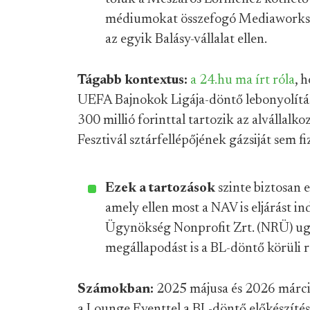
médiumokat összefogó Mediaworks. E
az egyik Balásy-vállalat ellen.
Tágabb kontextus:
a 24.hu ma írt róla
, 
UEFA Bajnokok Ligája-döntő lebonyolítása
300 millió forinttal tartozik az alválla
Fesztivál sztárfellépőjének gázsiját sem fi
Ezek a tartozások
szinte biztosan e
amely ellen most a NAV is eljárást 
Ügynökség Nonprofit Zrt. (NRÜ) ugya
megállapodást is a BL-döntő körüli
Számokban:
2025 májusa és 2026 márc
a Lounge Eventtel a BL-döntő előkészíté