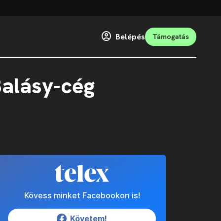
Belépés
Támogatás
Balásy-cég
Kövess minket Facebookon is!
Követem!