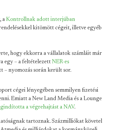
, a
Kontrollnak adott interjúban
rendelésekkel kitömött cégeit, illetve egyéb
erte, hogy ekkorra a vállalatok számláit már
a egy – a feltételezett
NER-es
tt – nyomozás során került sor.
soport cégei lényegében semmilyen fizetési
enni. Emiatt a New Land Media és a Lounge
gindította a végrehajtást a NAV
.
atóságnak tartoznak. Százmilliókat követel
 Atmedia és milliárdokat a kormányközeli