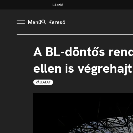
László
Menü
Kereső
A BL-döntős ren
ellen is végrehaj
VÁLLALAT