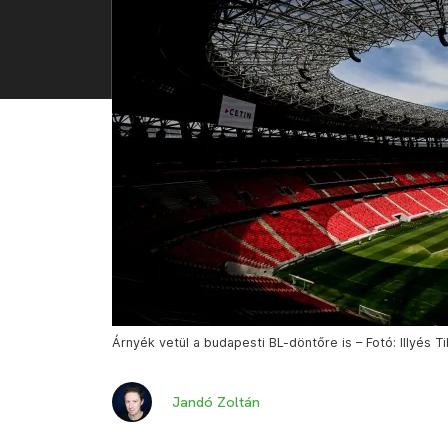
Árnyék vetül a budapesti BL-döntőre is – Fotó: Illyés Ti
Jandó Zoltán