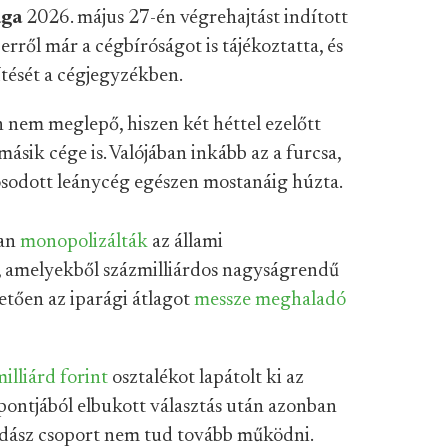
ága
2026. május 27-én végrehajtást indított
rről már a cégbíróságot is tájékoztatta, és
tését a cégjegyzékben.
em meglepő, hiszen két héttel ezelőtt
ásik cége is. Valójában inkább az a furcsa,
sodott leánycég egészen mostanáig húzta.
ban
monopolizálták
az állami
 amelyekből százmilliárdos nagyságrendű
etően az iparági átlagot
messze meghaladó
illiárd forint
osztalékot lapátolt ki az
mpontjából elbukott választás után azonban
adász csoport nem tud tovább működni.