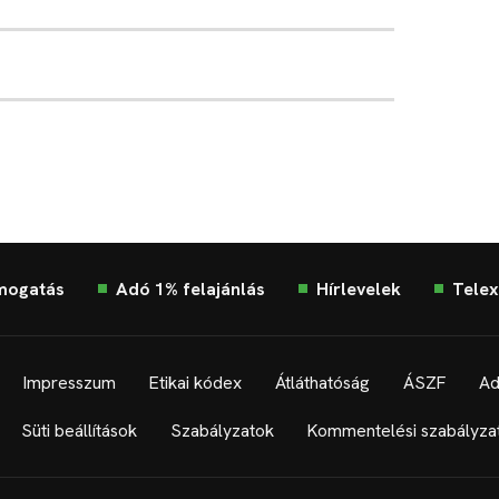
mogatás
Adó 1% felajánlás
Hírlevelek
Telex
Impresszum
Etikai kódex
Átláthatóság
ÁSZF
Ad
Süti beállítások
Szabályzatok
Kommentelési szabályza