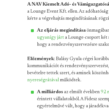
A NAV Kiemelt Adó- és Vámigazgatós
a Lounge Event Kft. ellen. Az adóhatóság e
kérte a végrehajtás megindításának rögzí
Az eljárás megindítása
önmagában n
ugyanígy járt
a Lounge-csoport két m
hogy a rendezvényszervezésre szako
Előzmények
: Balásy Gyula cégei koráb
kommunikációt és rendezvényszervezést,
bevételre tettek szert, és aminek köszönh
nyereségrátával
működtek.
A milliárdos
az elmúlt években
92 m
érintett vállalatokból. A Fidesz sze
egyértelművé vált, hogy a járadékv