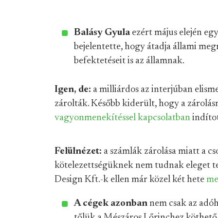
Balásy Gyula
ezért május elején egy
bejelentette, hogy átadja állami meg
befektetéseit is az államnak.
Igen, de:
a milliárdos az interjúban elism
zárolták. Később kiderült, hogy a zárolásr
vagyonmenekítéssel kapcsolatban
indíto
Felülnézet:
a számlák zárolása miatt a c
kötelezettségüknek nem tudnak eleget t
Design Kft.-k ellen már közel két hete
me
A cégek azonban
nem csak az adóh
tőlük a Mészáros Lőrinchez köthető