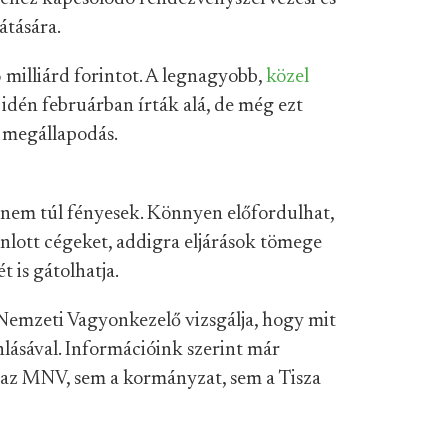
átására.
milliárd forintot. A legnagyobb,
közel
idén februárban írták alá, de még ezt
s megállapodás.
 nem túl fényesek. Könnyen előfordulhat,
ánlott cégeket, addigra eljárások tömege
t is gátolhatja.
Nemzeti Vagyonkezelő vizsgálja, hogy mit
nlásával. Információink szerint már
em az MNV, sem a kormányzat, sem a Tisza