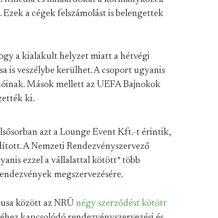
zek a cégek felszámolást is belengettek
hogy a kialakult helyzet miatt a hétvégi
 is veszélybe kerülhet. A csoport ugyanis
lkozóinak. Mások mellett az UEFA Bajnokok
zették ki.
lsősorban azt a Lounge Event Kft.-t érintik,
indított. A Nemzeti Rendezvényszervező
nis ezzel a vállalattal kötött
*
több
 rendezvények megszervezésére.
iusa között az NRÜ
négy
szerződést
kötött
séhez kapcsolódó rendezvényszervezési és