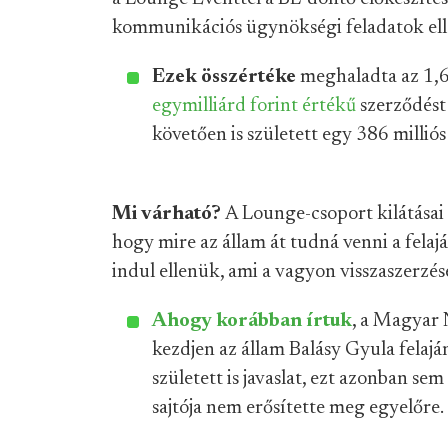
kommunikációs ügynökségi feladatok ell
Ezek összértéke
meghaladta az 1,6 
egymilliárd forint értékű
szerződést 
követően is született egy 386 millió
Mi várható?
A Lounge-csoport kilátásai
hogy mire az állam át tudná venni a felaj
indul ellenük, ami a vagyon visszaszerzésé
Ahogy korábban írtuk
, a Magyar 
kezdjen az állam Balásy Gyula felajá
született is javaslat, ezt azonban s
sajtója nem erősítette meg egyelőre.