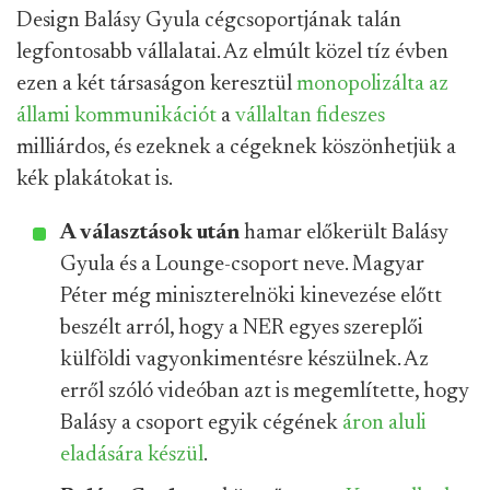
Design Balásy Gyula cégcsoportjának talán
legfontosabb vállalatai. Az elmúlt közel tíz évben
ezen a két társaságon keresztül
monopolizálta az
állami kommunikációt
a
vállaltan fideszes
milliárdos, és ezeknek a cégeknek köszönhetjük a
kék plakátokat is.
A választások után
hamar előkerült Balásy
Gyula és a Lounge-csoport neve. Magyar
Péter még miniszterelnöki kinevezése előtt
beszélt arról, hogy a NER egyes szereplői
külföldi vagyonkimentésre készülnek. Az
erről szóló videóban azt is megemlítette, hogy
Balásy a csoport egyik cégének
áron aluli
eladására készül
.