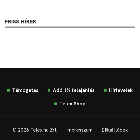
FRISS HÍREK
Támogatás
Adó 1% felajánlás
Hírlevelek
Telex Shop
© 2026 Telex.hu Zrt.
Impresszum
Etikai kódex