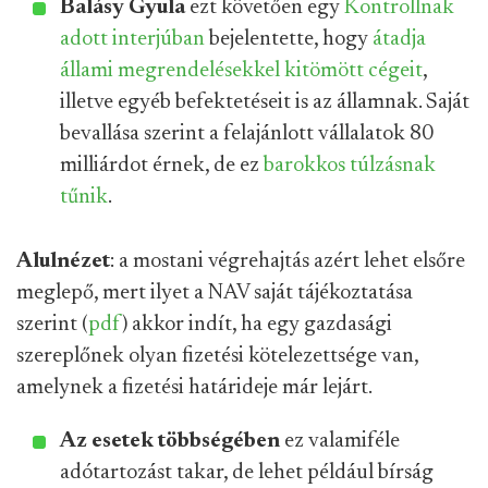
Balásy Gyula
ezt követően egy
Kontrollnak
adott interjúban
bejelentette, hogy
átadja
állami megrendelésekkel kitömött cégeit
,
illetve egyéb befektetéseit is az államnak. Saját
bevallása szerint a felajánlott vállalatok 80
milliárdot érnek, de ez
barokkos túlzásnak
tűnik
.
Alulnézet
: a mostani végrehajtás azért lehet elsőre
meglepő, mert ilyet a NAV saját tájékoztatása
szerint (
pdf
) akkor indít, ha egy gazdasági
szereplőnek olyan fizetési kötelezettsége van,
amelynek a fizetési határideje már lejárt.
Az esetek többségében
ez valamiféle
adótartozást takar, de lehet például bírság