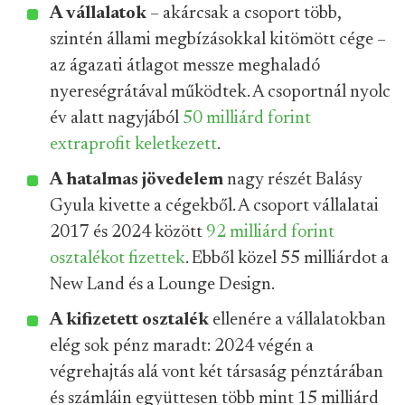
A vállalatok
– akárcsak a csoport több,
szintén állami megbízásokkal kitömött cége –
az ágazati átlagot messze meghaladó
nyereségrátával működtek. A csoportnál nyolc
év alatt nagyjából
50 milliárd forint
extraprofit keletkezett
.
A hatalmas jövedelem
nagy részét Balásy
Gyula kivette a cégekből. A csoport vállalatai
2017 és 2024 között
92 milliárd forint
osztalékot fizettek
. Ebből közel 55 milliárdot a
New Land és a Lounge Design.
A kifizetett osztalék
ellenére a vállalatokban
elég sok pénz maradt: 2024 végén a
végrehajtás alá vont két társaság pénztárában
és számláin együttesen több mint 15 milliárd