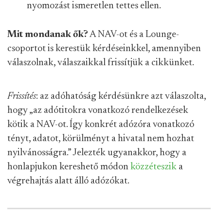
nyomozást ismeretlen tettes ellen.
Mit mondanak ők?
A NAV-ot és a Lounge-
csoportot is kerestük kérdéseinkkel, amennyiben
válaszolnak, válaszaikkal frissítjük a cikkünket.
Frissítés
: az adóhatóság kérdésünkre azt válaszolta,
hogy „az adótitokra vonatkozó rendelkezések
kötik a NAV-ot. Így konkrét adózóra vonatkozó
tényt, adatot, körülményt a hivatal nem hozhat
nyilvánosságra.” Jelezték ugyanakkor, hogy a
honlapjukon kereshető módon
közzéteszik
a
végrehajtás alatt álló adózókat.