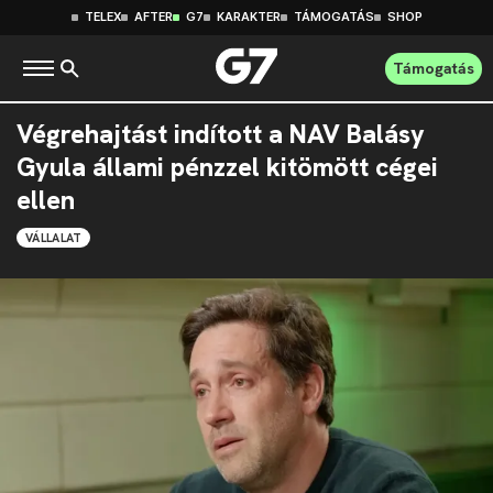
TELEX
AFTER
G7
KARAKTER
TÁMOGATÁS
SHOP
Támogatás
Végrehajtást indított a NAV Balásy
Gyula állami pénzzel kitömött cégei
ellen
VÁLLALAT