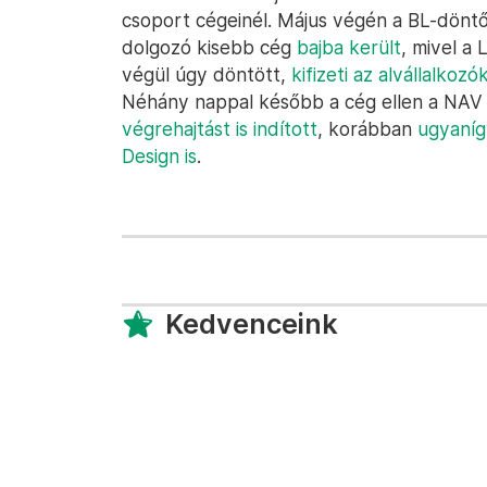
csoport cégeinél. Május végén a BL-dönt
dolgozó kisebb cég
bajba került
, mivel a
végül úgy döntött,
kifizeti az alvállalko
Néhány nappal később a cég ellen a NAV
végrehajtást is indított
, korábban
ugyaníg
Design is
.
Kedvenceink