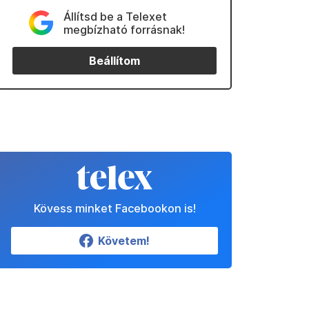
Állítsd be a Telexet
megbízható forrásnak!
Beállítom
Kövess minket Facebookon is!
Követem!