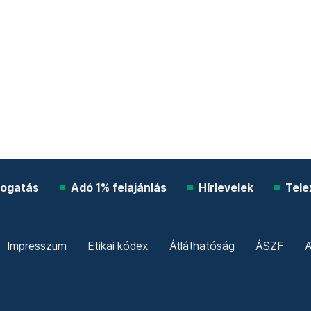
ogatás
Adó 1% felajánlás
Hírlevelek
Tele
Impresszum
Etikai kódex
Átláthatóság
ÁSZF
A
Süti beállítások
Szabályzatok
Kommentelési szabály