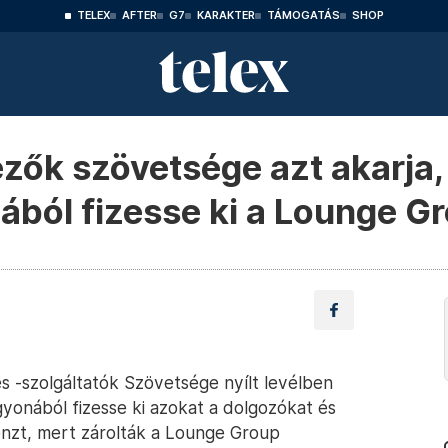
TELEX
AFTER
G7
KARAKTER
TÁMOGATÁS
SHOP
ők szövetsége azt akarja,
ól fizesse ki a Lounge Gr
-szolgáltatók Szövetsége nyílt levélben
agyonából fizesse ki azokat a dolgozókat és
énzt, mert zárolták a Lounge Group