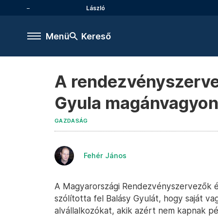
László
Menü
Kereső
A rendezvényszervez
Gyula magánvagyonáb
GAZDASÁG
Fehér János
A Magyarországi Rendezvényszervezők és 
szólította fel Balásy Gyulát, hogy saját v
alvállalkozókat, akik azért nem kapnak p