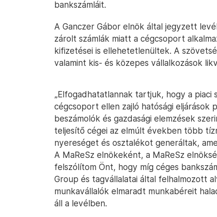
bankszámláit.
A Ganczer Gábor elnök által jegyzett levé
zárolt számlák miatt a cégcsoport alkalmaz
kifizetései is ellehetetlenültek. A szövet
valamint kis- és közepes vállalkozások lik
„Elfogadhatatlannak tartjuk, hogy a piaci 
cégcsoport ellen zajló hatósági eljárások
beszámolók és gazdasági elemzések szeri
teljesítő cégei az elmúlt években több tí
nyereséget és osztalékot generáltak, ame
A MaReSz elnökeként, a MaReSz elnöks
felszólítom Önt, hogy míg céges bankszáml
Group és tagvállalatai által felhalmozott a
munkavállalók elmaradt munkabéreit hala
áll a levélben.