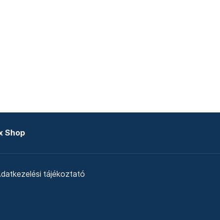
x Shop
datkezelési tájékoztató
zat
Telex Sales