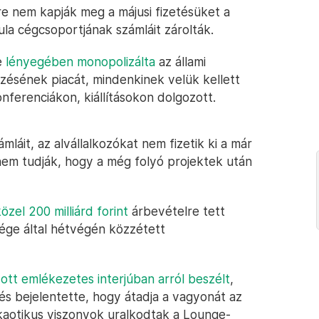
e nem kapják meg a májusi fizetésüket a
la cégcsoportjának számláit zárolták.
e
lényegében monopolizálta
az állami
ésének piacát, mindenkinek velük kellett
nferenciákon, kiállításokon dolgozott.
láit, az alvállalkozókat nem fizetik ki a már
 nem tudják, hogy a még folyó projektek után
özel 200 milliárd forint
árbevételre tett
cége által hétvégén közzétett
dott emlékezetes interjúban arról beszélt
,
és bejelentette, hogy átadja a vagyonát az
 kaotikus viszonyok uralkodtak a Lounge-