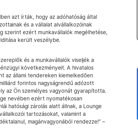
lben azt írták, hogy az adóhatóság által
ottainak és a vállalat alvállalkozóinak
ség szerint ezért munkavállalók megélhetése,
viditása került veszélybe.
szereplők és a munkavállalók viseljék a
 pénzügyi következményeit. A hivatalos
nt az állami tendereken kiemelkedően
zmilliárd forintos nagyságrendű adózott
ly az Ön személyes vagyonát gyarapította.
ége nevében ezért nyomatékosan
ái hatósági zárolás alatt állnak, a Lounge
lvállalkozói tartozásokat, valamint a
déktalanul, magánvagyonából rendezze!” –