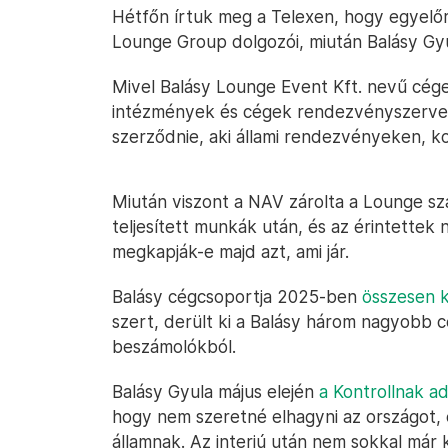
Hétfőn írtuk meg a Telexen, hogy egyelőr
Lounge Group dolgozói, miután Balásy Gyu
Mivel Balásy Lounge Event Kft. nevű cég
intézmények és cégek rendezvényszervez
szerződnie, aki állami rendezvényeken, ko
Miután viszont a NAV zárolta a Lounge szám
teljesített munkák után, és az érintettek
megkapják-e majd azt, ami jár.
Balásy cégcsoportja 2025-ben
összesen k
szert, derült ki a Balásy három nagyobb 
beszámolókból.
Balásy Gyula május elején
a Kontrollnak a
hogy nem szeretné elhagyni az országot, 
államnak. Az interjú után nem sokkal már