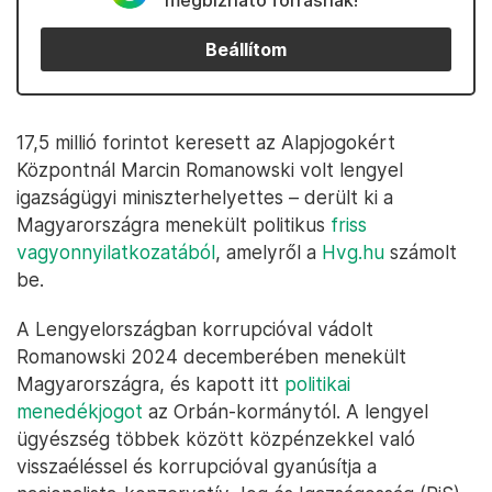
megbízható forrásnak!
Beállítom
17,5 millió forintot keresett az Alapjogokért
Központnál Marcin Romanowski volt lengyel
igazságügyi miniszterhelyettes – derült ki a
Magyarországra menekült politikus
friss
vagyonnyilatkozatából
, amelyről a
Hvg.hu
számolt
be.
A Lengyelországban korrupcióval vádolt
Romanowski 2024 decemberében menekült
Magyarországra, és kapott itt
politikai
menedékjogot
az Orbán-kormánytól. A lengyel
ügyészség többek között közpénzekkel való
visszaéléssel és korrupcióval gyanúsítja a