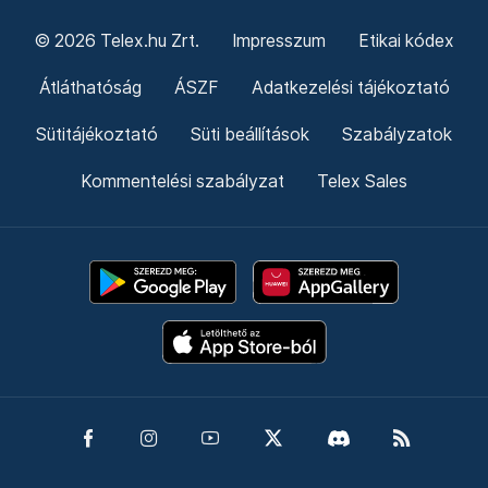
© 2026 Telex.hu Zrt.
Impresszum
Etikai kódex
Átláthatóság
ÁSZF
Adatkezelési tájékoztató
Sütitájékoztató
Süti beállítások
Szabályzatok
Kommentelési szabályzat
Telex Sales