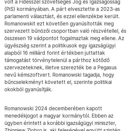
volt a Fidesszel szövetséges Jog és Igazságosság
(PiS) kormányában. A párt elvesztette a 2023-as
parlamenti választást, és ezzel ellenzékbe került.
Romanowskit ezt követően gyanúsították meg
szervezett bűnözői csoportban való részvétellel, és
összesen 19 vádpontot fogalmaztak meg ellene. Az
ügyészség szerint a politikusok egy igazságügyi
alapból 16 milliárd forint értékben juttattak
támogatást törvénytelenül a párthoz kötődő
szervezeteknek, illetve szerezték be a Pegasus
nevű kémszoftvert. Romanowski tagadja, hogy
bűncselekményt követett el, szerinte politikai
okokból gyanúsítják.
Romanowski 2024 decemberében kapott
menedékjogot a magyar kormánytól. Ebben az
ügyben érintett a korábbi igazságügyi miniszter,
Zbigniew Ziobro is, aki feleségével együtt szintén