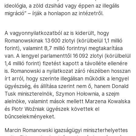
ideológia, a zöld dzsihád vagy éppen az illegális
migráció” – írják a honlapon az intézetről.
A vagyonnyilatkozatból az is kiderült, hogy
Romanowskinak 13 600 zlotyi (körülbelül 1,1 millió
forint), valamint 8,7 millió forintnyi megtakarítása
van. A lengyel parlamenttől 16 092 zlotyi (körülbelül
1,4 millió forint) fizetést kapott a távolléte ellenére
is. Romanowski a nyilatkozat záró részében hosszan
írt arról, hogy szerinte illegálisan működik a lengyel
ügyészség, és állítása szerint nem ő, hanem Donald
Tusk miniszterelnök, Szymon Hołownia, a szejm
alelnöke, valamint mások mellett Marzena Kowalska
és Piotr Woźniak ügyészek követtek el
bűncselekményeket.
Marcin Romanowski igazságügyi miniszterhelyettes