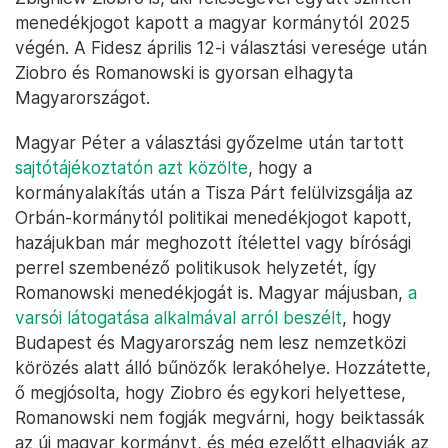
menedékjogot kapott a magyar kormánytól 2025
végén. A Fidesz április 12-i választási veresége után
Ziobro és Romanowski is gyorsan elhagyta
Magyarországot.
Magyar Péter a választási győzelme után tartott
sajtótájékoztatón azt közölte
, hogy a
kormányalakítás után a Tisza Párt felülvizsgálja az
Orbán-kormánytól politikai menedékjogot kapott,
hazájukban már meghozott ítélettel vagy bírósági
perrel szembenéző politikusok helyzetét, így
Romanowski menedékjogát is. Magyar májusban,
a
varsói látogatása alkalmával arról beszélt
, hogy
Budapest és Magyarország nem lesz nemzetközi
körözés alatt álló bűnözők lerakóhelye. Hozzátette,
ő megjósolta, hogy Ziobro és egykori helyettese,
Romanowski nem fogják megvárni, hogy beiktassák
az új magyar kormányt, és még ezelőtt elhagyják az