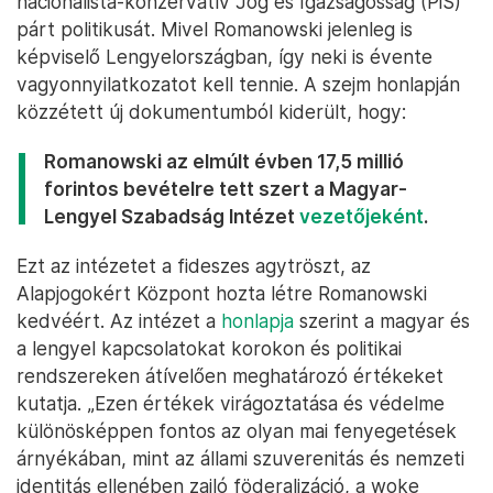
nacionalista-konzervatív Jog és Igazságosság (PiS)
párt politikusát. Mivel Romanowski jelenleg is
képviselő Lengyelországban, így neki is évente
vagyonnyilatkozatot kell tennie. A szejm honlapján
közzétett új dokumentumból kiderült, hogy:
Romanowski az elmúlt évben 17,5 millió
forintos bevételre tett szert a Magyar-
Lengyel Szabadság Intézet
vezetőjeként
.
Ezt az intézetet a fideszes agytröszt, az
Alapjogokért Központ hozta létre Romanowski
kedvéért. Az intézet a
honlapja
szerint a magyar és
a lengyel kapcsolatokat korokon és politikai
rendszereken átívelően meghatározó értékeket
kutatja. „Ezen értékek virágoztatása és védelme
különösképpen fontos az olyan mai fenyegetések
árnyékában, mint az állami szuverenitás és nemzeti
identitás ellenében zajló föderalizáció, a woke