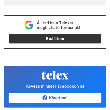
Állítsd be a Telexet
megbízható forrásnak!
Beállítom
Kövess minket Facebookon is!
Követem!