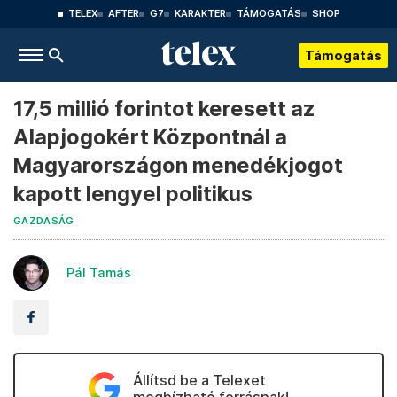
TELEX
AFTER
G7
KARAKTER
TÁMOGATÁS
SHOP
Támogatás
17,5 millió forintot keresett az
Alapjogokért Központnál a
Magyarországon menedékjogot
kapott lengyel politikus
GAZDASÁG
Pál Tamás
Állítsd be a Telexet