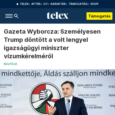
TELEX
AFTER
G7
KARAKTER
TÁMOGATÁS
SHOP
Támogatás
Gazeta Wyborcza: Személyesen
Trump döntött a volt lengyel
igazságügyi miniszter
vízumkérelméről
KÜLFÖLD