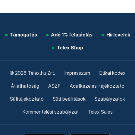
Támogatás
Adó 1% felajánlás
Hírlevelek
Telex Shop
© 2026 Telex.hu Zrt.
Impresszum
Etikai kódex
Átláthatóság
ÁSZF
Adatkezelési tájékoztató
Sütitájékoztató
Süti beállítások
Szabályzatok
Kommentelési szabályzat
Telex Sales