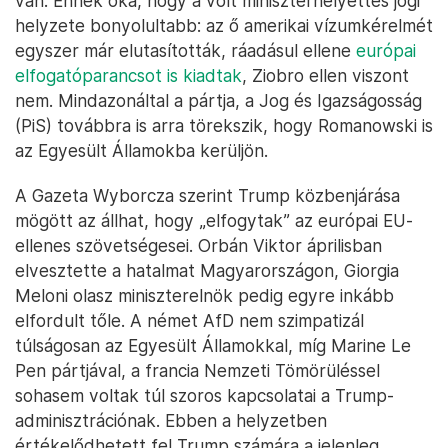
van. Ennek oka, hogy a volt miniszterhelyettes jogi
helyzete bonyolultabb: az ő amerikai vízumkérelmét
egyszer már elutasították, ráadásul ellene
európai
elfogatóparancsot is kiadtak
, Ziobro ellen viszont
nem. Mindazonáltal a pártja, a Jog és Igazságosság
(PiS) továbbra is arra törekszik, hogy Romanowski is
az Egyesült Államokba kerüljön.
A Gazeta Wyborcza szerint Trump közbenjárása
mögött az állhat, hogy „elfogytak” az európai EU-
ellenes szövetségesei. Orbán Viktor áprilisban
elvesztette a hatalmat Magyarországon, Giorgia
Meloni olasz miniszterelnök pedig egyre inkább
elfordult tőle. A német AfD nem szimpatizál
túlságosan az Egyesült Államokkal, míg Marine Le
Pen pártjával, a francia Nemzeti Tömörüléssel
sohasem voltak túl szoros kapcsolatai a Trump-
adminisztrációnak. Ebben a helyzetben
értékelődhetett fel Trump számára a jelenleg