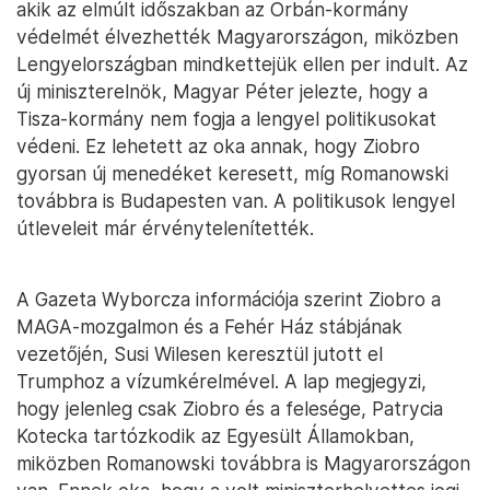
akik az elmúlt időszakban az Orbán-kormány
védelmét élvezhették Magyarországon, miközben
Lengyelországban mindkettejük ellen per indult. Az
új miniszterelnök, Magyar Péter jelezte, hogy a
Tisza-kormány nem fogja a lengyel politikusokat
védeni. Ez lehetett az oka annak, hogy Ziobro
gyorsan új menedéket keresett, míg Romanowski
továbbra is Budapesten van. A politikusok lengyel
útleveleit már érvénytelenítették.
A Gazeta Wyborcza információja szerint Ziobro a
MAGA-mozgalmon és a Fehér Ház stábjának
vezetőjén, Susi Wilesen keresztül jutott el
Trumphoz a vízumkérelmével. A lap megjegyzi,
hogy jelenleg csak Ziobro és a felesége, Patrycia
Kotecka tartózkodik az Egyesült Államokban,
miközben Romanowski továbbra is Magyarországon