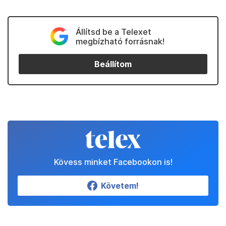
Állítsd be a Telexet
megbízható forrásnak!
Beállítom
Kövess minket Facebookon is!
Követem!