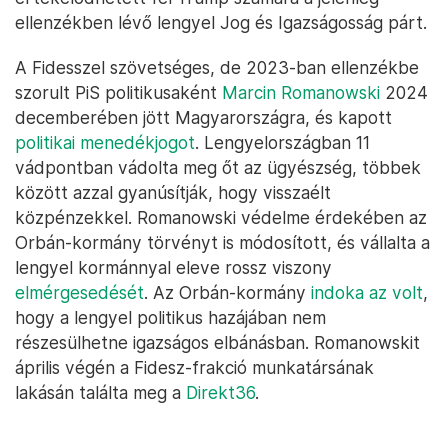
ellenzékben lévő lengyel Jog és Igazságosság párt.
A Fidesszel szövetséges, de 2023-ban ellenzékbe
szorult PiS politikusaként
Marcin Romanowski
2024
decemberében jött Magyarországra, és kapott
politikai menedékjogot
. Lengyelországban 11
vádpontban vádolta meg őt az ügyészség, többek
között azzal gyanúsítják, hogy visszaélt
közpénzekkel. Romanowski védelme érdekében az
Orbán-kormány törvényt is módosított, és vállalta a
lengyel kormánnyal eleve rossz viszony
elmérgesedését
. Az Orbán-kormány
indoka az volt
,
hogy a lengyel politikus hazájában nem
részesülhetne igazságos elbánásban. Romanowskit
április végén a Fidesz-frakció munkatársának
lakásán találta meg a
Direkt36
.