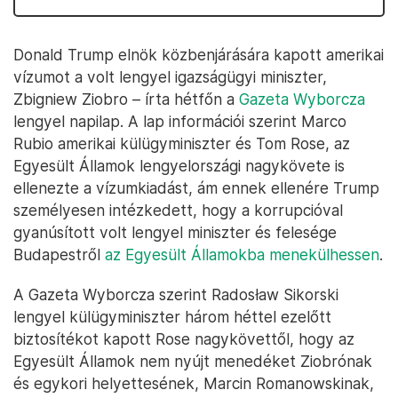
Donald Trump elnök közbenjárására kapott amerikai
vízumot a volt lengyel igazságügyi miniszter,
Zbigniew Ziobro – írta hétfőn a
Gazeta Wyborcza
lengyel napilap. A lap információi szerint Marco
Rubio amerikai külügyminiszter és Tom Rose, az
Egyesült Államok lengyelországi nagykövete is
ellenezte a vízumkiadást, ám ennek ellenére Trump
személyesen intézkedett, hogy a korrupcióval
gyanúsított volt lengyel miniszter és felesége
Budapestről
az Egyesült Államokba menekülhessen
.
A Gazeta Wyborcza szerint Radosław Sikorski
lengyel külügyminiszter három héttel ezelőtt
biztosítékot kapott Rose nagykövettől, hogy az
Egyesült Államok nem nyújt menedéket Ziobrónak
és egykori helyettesének, Marcin Romanowskinak,