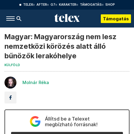
TELEX
AFTER
G7
KARAKTER
TÁMOGATÁS
SHOP
Támogatás
Magyar: Magyarország nem lesz
nemzetközi körözés alatt álló
bűnözők lerakóhelye
KÜLFÖLD
Molnár Réka
Állítsd be a Telexet
megbízható forrásnak!