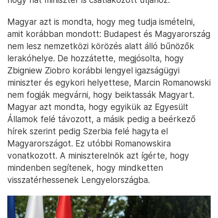
Magyar azt is mondta, hogy meg tudja ismételni,
amit korábban mondott: Budapest és Magyarország
nem lesz nemzetközi körözés alatt álló bűnözők
lerakóhelye. De hozzátette, megjósolta, hogy
Zbigniew Ziobro korábbi lengyel igazságügyi
miniszter és egykori helyettese, Marcin Romanowski
nem fogják megvárni, hogy beiktassák Magyart.
Magyar azt mondta, hogy egyikük az Egyesült
Államok felé távozott, a másik pedig a beérkező
hírek szerint pedig Szerbia felé hagyta el
Magyarországot. Ez utóbbi Romanowskira
vonatkozott. A miniszterelnök azt ígérte, hogy
mindenben segítenek, hogy mindketten
visszatérhessenek Lengyelországba.