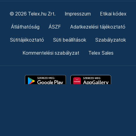
© 2026 Telex.hu Zrt.
Impresszum
Etikai kódex
Átláthatóság
ÁSZF
Adatkezelési tájékoztató
Sütitájékoztató
Süti beállítások
Szabályzatok
Kommentelési szabályzat
Telex Sales