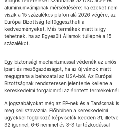
Világos feltételeket szabnának az USA acél- és
alumíniumvámjainak mérséklésére: ha ezeket nem
viszik a 15 százalékos plafon alá 2026 végére, az
Európai Bizottság felfüggesztheti a
kedvezményeket. Más termékek miatt is így
tehetnek, ha az Egyesült Államok túllépné a 15
százalékot.
Egy biztonsági mechanizmussal védenék az uniós
ipart és mezőgazdaságot, ha az új vámok miatt
megugrana a behozatal az USA-ból. Az Európai
Bizottságnak rendszeresen jelentenie kellene a
kereskedelmi forgalomról az érintett termékeknél.
A jogszabályokat még az EP-nek és a Tanácsnak is
meg kell szavaznia. Előbbiben a kereskedelmi
ügyekkel foglalkozó képviselők kedden 31, illetve
32 igennel, 6-6 nemmel és 3-3 tartózkodással