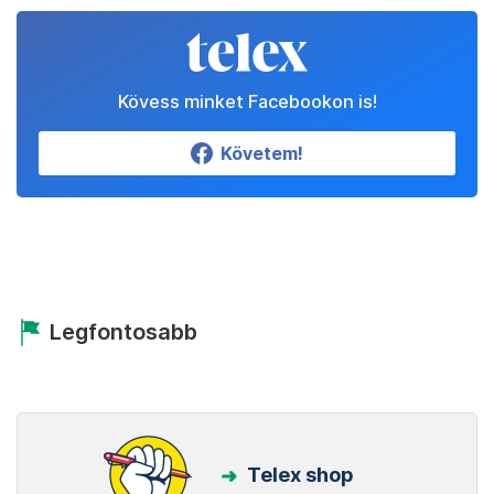
Kövess minket Facebookon is!
Követem!
Legfontosabb
Telex shop