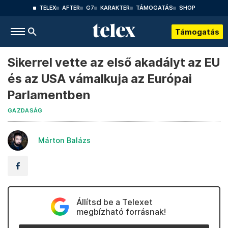
TELEX
AFTER
G7
KARAKTER
TÁMOGATÁS
SHOP
Támogatás
Sikerrel vette az első akadályt az EU
és az USA vámalkuja az Európai
Parlamentben
GAZDASÁG
Márton Balázs
Állítsd be a Telexet
megbízható forrásnak!