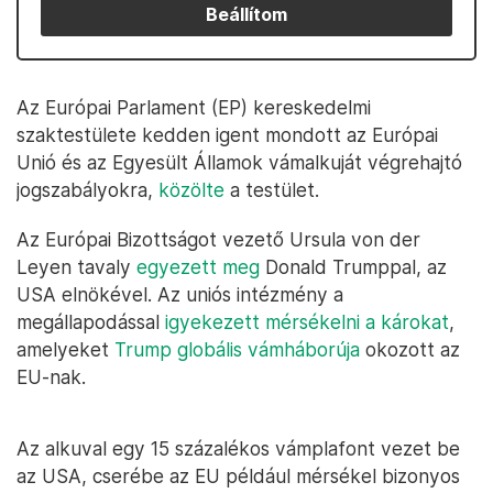
Beállítom
Az Európai Parlament (EP) kereskedelmi
szaktestülete kedden igent mondott az Európai
Unió és az Egyesült Államok vámalkuját végrehajtó
jogszabályokra,
közölte
a testület.
Az Európai Bizottságot vezető Ursula von der
Leyen tavaly
egyezett meg
Donald Trumppal, az
USA elnökével. Az uniós intézmény a
megállapodással
igyekezett mérsékelni a károkat
,
amelyeket
Trump globális vámháborúja
okozott az
EU-nak.
Az alkuval egy 15 százalékos vámplafont vezet be
az USA, cserébe az EU például mérsékel bizonyos