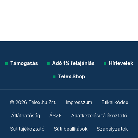
Támogatás
Adó 1% felajánlás
Hírlevelek
Telex Shop
© 2026 Telex.hu Zrt.
Impresszum
Etikai kódex
Átláthatóság
ÁSZF
Adatkezelési tájékoztató
Sütitájékoztató
Süti beállítások
Szabályzatok