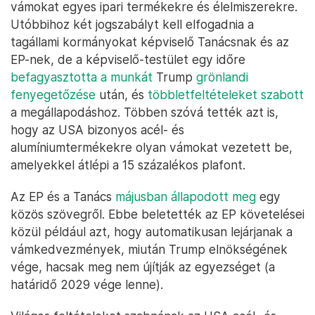
vámokat egyes ipari termékekre és élelmiszerekre.
Utóbbihoz két jogszabályt kell elfogadnia a
tagállami kormányokat képviselő Tanácsnak és az
EP-nek, de a képviselő-testület egy időre
befagyasztotta a munkát
Trump
grönlandi
fenyegetőzése
után, és
többletfeltételeket szabott
a megállapodáshoz. Többen szóvá tették azt is,
hogy az USA bizonyos acél- és
alumíniumtermékekre olyan vámokat vezetett be,
amelyekkel átlépi a 15 százalékos plafont.
Az EP és a Tanács
májusban állapodott meg
egy
közös szövegről. Ebbe beletették az EP követelései
közül például azt, hogy automatikusan lejárjanak a
vámkedvezmények, miután Trump elnökségének
vége, hacsak meg nem újítják az egyezséget (a
határidő 2029 vége lenne).