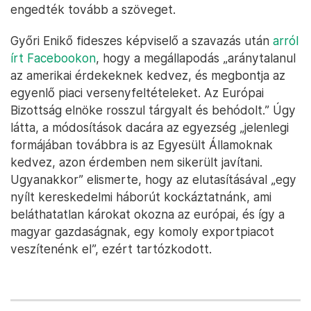
engedték tovább a szöveget.
Győri Enikő fideszes képviselő a szavazás után
arról
írt Facebookon
, hogy a megállapodás „aránytalanul
az amerikai érdekeknek kedvez, és megbontja az
egyenlő piaci versenyfeltételeket. Az Európai
Bizottság elnöke rosszul tárgyalt és behódolt.” Úgy
látta, a módosítások dacára az egyezség „jelenlegi
formájában továbbra is az Egyesült Államoknak
kedvez, azon érdemben nem sikerült javítani.
Ugyanakkor” elismerte, hogy az elutasításával „egy
nyílt kereskedelmi háborút kockáztatnánk, ami
beláthatatlan károkat okozna az európai, és így a
magyar gazdaságnak, egy komoly exportpiacot
veszítenénk el”, ezért tartózkodott.