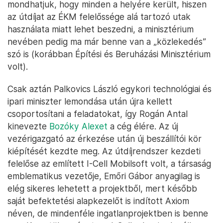
irányítása alá, vagyis Rogán Antalhoz. A kinevezés
valahogy úgy fogalmazott, hogy Rogán Antal az
útdíjfizetési szolgáltatásért való felelőssége
keretében látja el a használati díjból származó
bevétel és az útdíjból származó bevétel központi
költségvetés felé történő elszámolásával
összefüggő feladatokat.
Azzal, hogy idén februárban aztán a jogok a
Miniszterelnöki Kabinetirodáról átszálltak az Építési
és Közlekedési Minisztériumra, akár azt is
mondhatjuk, hogy minden a helyére került, hiszen
az útdíjat az ÉKM felelőssége alá tartozó utak
használata miatt lehet beszedni, a minisztérium
nevében pedig ma már benne van a „közlekedés”
szó is (korábban Építési és Beruházási Minisztérium
volt).