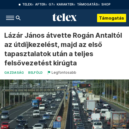
TELEX
AFTER
G7
KARAKTER
TÁMOGATÁS
SHOP
Támogatás
Lázár János átvette Rogán Antaltól
az útdíjkezelést, majd az első
tapasztalatok után a teljes
felsővezetést kirúgta
Legfontosabb
GAZDASÁG
BELFÖLD