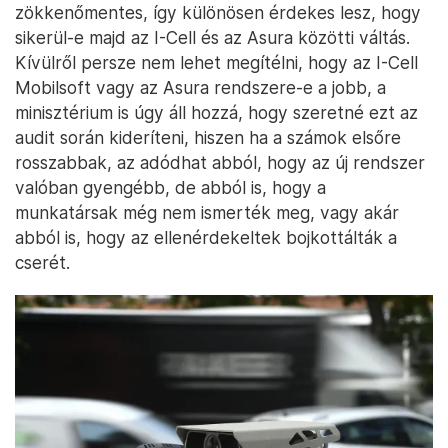
rendszer alapvetően nagyon érzékeny informatika
rendszer, hiszen mindent tartalmaznia kell, ami a
díjfizetések ellenőrzéséhez szükséges. Az utak
mellé vagy fölé kamerákat kell telepíteni, a teljes
rendszer tartalmaz hardvereket (szervereket) és
szoftvereket, amelyekkel a NÚSZ a díjfizetéseket
nyomon követi, illetve szükség esetén a díjak
elmaradása után a bírságolást elindítja.
A forrásaink szerint az Asura ebbe az üzletbe
tudott belépni, csakhogy ez nem volt
zökkenőmentes, így különösen érdekes lesz, hogy
sikerül-e majd az I-Cell és az Asura közötti váltás.
Kívülről persze nem lehet megítélni, hogy az I-Cell
Mobilsoft vagy az Asura rendszere-e a jobb, a
minisztérium is úgy áll hozzá, hogy szeretné ezt az
audit során kideríteni, hiszen ha a számok elsőre
rosszabbak, az adódhat abból, hogy az új rendszer