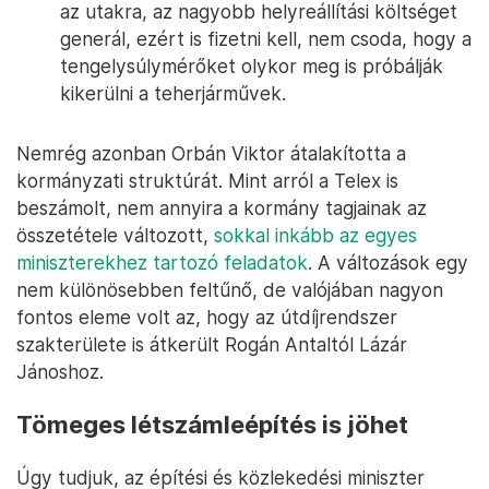
az utakra, az nagyobb helyreállítási költséget
generál, ezért is fizetni kell, nem csoda, hogy a
tengelysúlymérőket olykor meg is próbálják
kikerülni a teherjárművek.
Nemrég azonban Orbán Viktor átalakította a
kormányzati struktúrát. Mint arról a Telex is
beszámolt, nem annyira a kormány tagjainak az
összetétele változott,
sokkal inkább az egyes
miniszterekhez tartozó feladatok
. A változások egy
nem különösebben feltűnő, de valójában nagyon
fontos eleme volt az, hogy az útdíjrendszer
szakterülete is átkerült Rogán Antaltól Lázár
Jánoshoz.
Tömeges létszámleépítés is jöhet
Úgy tudjuk, az építési és közlekedési miniszter