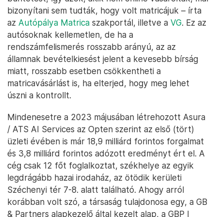
Az új díjellenőrzési rendszer végül 2024.
április 1-én tudott elindulni, és voltak is
bőven gyermekbetegségek, panaszok.
A felhasználók körében végzett kutatás egyik
fontos megállapítása szerint az érintettek több mint
40 százaléka több hónap elteltével kapott csak
értesítést a jogosulatlan úthasználatról, így
előfordult, hogy emiatt már az emelt pótdíjat kellett
kifizetniük. Az sem segítette az autósokat, hogy sok
esetben akár fél év is eltelt, mire kézhez kapták a
büntetést, így azok, akik nem online vásároltak, már
bizonyítani sem tudták, hogy volt matricájuk – írta
az
Autópálya Matrica
szakportál, illetve a
VG
. Ez az
autósoknak kellemetlen, de ha a
rendszámfelismerés rosszabb arányú, az az
államnak bevételkiesést jelent a kevesebb bírság
miatt, rosszabb esetben csökkentheti a