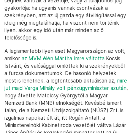
cégnek változik a vezetője, vagy a tulajdonosi jog
gyakorlója: ha ugyanis vannak csontvázak a
szekrényben, azt az új gazda egy átvilágítással egy
ideig még megtalálhatja, ha viszont nem történik
ilyen, akkor egy idő után már minden az ő
felelőssége is.
A legismertebb ilyen eset Magyarországon az volt,
amikor
az MVM élén Mártha Imre váltotta
Kocsis
Istvánt, és valósággal ömlöttek ki a szekrényekből
a furcsa dokumentumok. De hasonló helyzetek
most is lehetnek, a legfontosabb aktuálisan az,
mire
jut majd Varga Mihály volt pénzügyminiszter azután
,
hogy átvette Matolcsy Györgytől a Magyar
Nemzeti Bank (MNB) elnökségét. Kevésbé ismert
talán, de a Nemzeti Útdíjszolgáltató (NÚSZ) Zrt. is
izgalmas napokat élt át, itt Rogán Antalt, a
Miniszterelnöki Kabinetiroda vezetőjét váltva Lázár
János építési és közlekedési miniszter lett az új