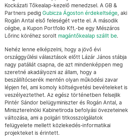
A NÚSZ-hoz több fontos szolgáltatócég tartozik. A
díjellenőrzést már korábban átvette az ATS AI
Services Zrt., a cég március 1-től újabb feladatokat
(például díjszedés) is kapott volna. A korábban
Asura Toll Services néven futó vállalkozás a Rogán-
éra egyik nagy nyertese a Kupon Portfolio Kft.
nevű cég mellett, mindkettő mögött
magántőkealapok állnak.
Az ATS AI Services Zrt. tulajdonosa a GBP I
Magántőke-részalap, melyet a GB & Partners
Kockázati Tőkealap-kezelő menedzsel. A GB &
Partners pedig
Gubicza Ágoston érdekeltsége
, aki
Rogán Antal első feleségét vette el. A második
cégbe, a Kupon Portfolio Kft.-be egy Mészáros
Lőrinc köréhez sorolt
magántőkealap szállt be
.
Nehéz lenne elképzelni, hogy a jövő évi