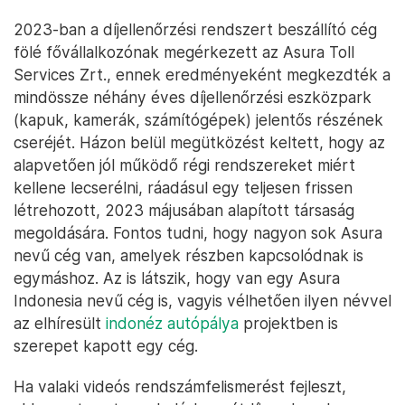
összefüggésben ma már az alábbi adatfeldolgozók
közreműködését veszi igénybe:
Asura Toll Services Zrt.
I-Cell Informatikai Fejlesztő és Szolgáltató Kft.
Mint a NÚSZ ügyeire rálátó forrásainktól hallottuk,
a NÚSZ rendszereit lépésről lépésre átvette az
Asura Toll Services, amit éppen most neveztek át,
idén februárban vette fel a már említett
ATS AI
Services
nevet.
2023-ban a díjellenőrzési rendszert beszállító cég
fölé fővállalkozónak megérkezett az Asura Toll
Services Zrt., ennek eredményeként megkezdték a
mindössze néhány éves díjellenőrzési eszközpark
(kapuk, kamerák, számítógépek) jelentős részének
cseréjét. Házon belül megütközést keltett, hogy az