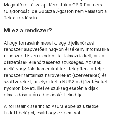
matricavásárlást is, ha elterjed, hogy meg lehet
úszni a kontrollt.
Mindenesetre a 2023 májusában létrehozott Asura
/ ATS AI Services az Opten szerint az első (tört)
üzleti évében is már 18,9 milliárd forintos forgalmat
és 3,8 milliárd forintos adózott eredményt ért el. A
cég csak 12 főt foglalkoztat, székhelye az egyik
legdrágább hazai irodaház, az ötödik kerületi
Széchenyi tér 7-8. alatt található. Ahogy arról
korábban volt szó, a társaság tulajdonosa egy, a GB
& Partners alapkezelő által kezelt alap, a GBP I
Magántőke-részalap. Kerestük a GB & Partners
tulajdonosát, de Gubicza Ágoston nem válaszolt a
Telex kérdéseire.
Mi ez a rendszer?
Ahogy forrásaink mesélik, egy díjellenőrzési