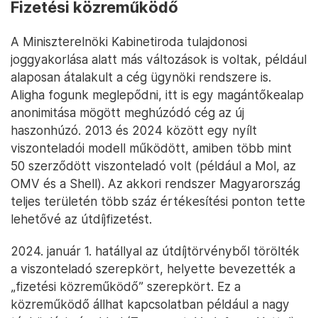
központjában 2019. május 7-én – Fotó: Kovács Tamás / MTI
Ezt ki kell deríteni, de amire viszont ilyenkor nagyon
kell figyelni, meséli egy forrásunk, hogy ne essen
vissza a rendszámok felismerésének aránya, illetve
zökkenőmentes legyen a rendszer több egyéb
eleme is, például az úgynevezett figyelmeztető
elektronikus levelek kiküldése. Ilyen leveleket küld
ki a szolgáltató, ha az úthasználó nem megfelelő
jegyet vett a járművére.
Fizetési közreműködő
A Miniszterelnöki Kabinetiroda tulajdonosi
joggyakorlása alatt más változások is voltak, például
alaposan átalakult a cég ügynöki rendszere is.
Aligha fogunk meglepődni, itt is egy magántőkealap
anonimitása mögött meghúzódó cég az új