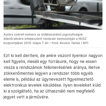
valóban gyengébb, de abból is, hogy a
munkatársak még nem ismerték meg, vagy akár
abból is, hogy az ellenérdekeltek bojkottálták a
cserét.
Autóra szerelt kamera az útdíjhasználati jogosultságok
ellenőrzésére kifejlesztett rendszer bemutatóján a NÚSZ