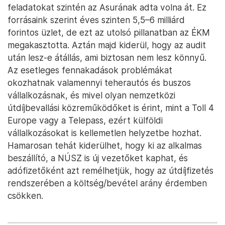
De hogy miért csak ez az egy cég lett ügynök? A
Rogán Antal alá tartozó Alkotmányvédelmi Hivatal
ezt a céget tette fel arra a listára, amely feljogosít
a
tevékenység végzésére
. Ezt a „nemzetbiztonsági
okokra hivatkozó” szűrési módszert egyébként a
vendégbefektetői programban is ismerhetjük.
Itt tartunk most. A NÚSZ elvileg 2025. március 1-től
az útdíjfizetési rendszerrel kapcsolatos alkalmazás
üzemeltetési, illetve a tengelysúlymérési TSM-
rendszerrel kapcsolatos üzemeltetés-támogatási
feladatokat szintén az Asurának adta volna át. Ez
forrásaink szerint éves szinten 5,5–6 milliárd
forintos üzlet, de ezt az utolsó pillanatban az ÉKM
megakasztotta. Aztán majd kiderül, hogy az audit
után lesz-e átállás, ami biztosan nem lesz könnyű.
Az esetleges fennakadások problémákat
okozhatnak valamennyi teherautós és buszos