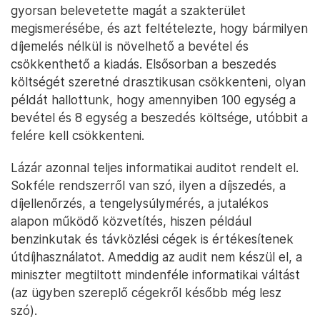
gyorsan belevetette magát a szakterület
megismerésébe, és azt feltételezte, hogy bármilyen
díjemelés nélkül is növelhető a bevétel és
csökkenthető a kiadás. Elsősorban a beszedés
költségét szeretné drasztikusan csökkenteni, olyan
példát hallottunk, hogy amennyiben 100 egység a
bevétel és 8 egység a beszedés költsége, utóbbit a
felére kell csökkenteni.
Lázár azonnal teljes informatikai auditot rendelt el.
Sokféle rendszerről van szó, ilyen a díjszedés, a
díjellenőrzés, a tengelysúlymérés, a jutalékos
alapon működő közvetítés, hiszen például
benzinkutak és távközlési cégek is értékesítenek
útdíjhasználatot. Ameddig az audit nem készül el, a
miniszter megtiltott mindenféle informatikai váltást
(az ügyben szereplő cégekről később még lesz
szó).