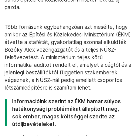
gazda.
Több forrásunk egybehangzóan azt mesélte, hogy
amikor az Építési és Közlekedési Minisztérium (ÉKM)
átvette a stafétát, gyakorlatilag azonnal elküldték
Bozóky Alex vezérigazgatót és a teljes NÚSZ-
felsővezetést. A minisztérium teljes körű
informatikai auditot rendelt el, amelyet a cégtől és a
jelenlegi beszállítóktól független szakemberek
végeznek, a NÚSZ-nál pedig emellett csoportos
létszámleépítésre is számítani lehet.
Információink szerint az ÉKM hamar súlyos
hatékonysági problémákat állapított meg,
sok ember, magas költséggel szedte az
útdíjbevételeket.