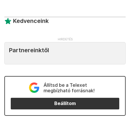
vállalkozásnak, és mivel olyan nemzetközi
útdíjbevallási közreműködőket is érint, mint a Toll 4
Europe vagy a Telepass, ezért külföldi
vállalkozásokat is kellemetlen helyzetbe hozhat.
Hamarosan tehát kiderülhet, hogy ki az alkalmas
beszállító, a NÚSZ is új vezetőket kaphat, és
adófizetőként azt remélhetjük, hogy az útdíjfizetés
rendszerében a költség/bevétel arány érdemben
csökken.
Kedvenceink