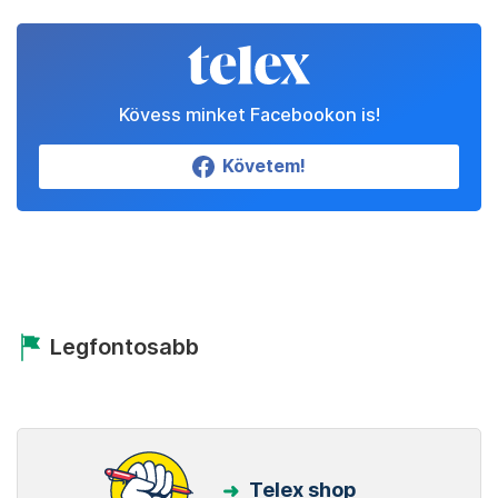
Partnereinktől
Állítsd be a Telexet
megbízható forrásnak!
Beállítom
Kövess minket Facebookon is!
Követem!