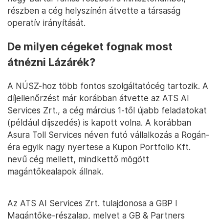
Bartal Tamás, a Nemzeti Útdíjfizetési Szolgáltató Zrt. (NÚSZ)
vezérigazgatója 2019 májusában – Fotó: Kovács Tamás / MTI
Az ÉKM tehát meg van győződve arról, hogy az
útdíjkezelést lehetne olcsóbban csinálni, ha pedig
ez így van, az azt jelenti, hogy a korábbi
menedzsment nem csinálta jól a dolgát. Úgy tudjuk,
hogy Bartal Tamás részben a minisztériumból,
részben a cég helyszínén átvette a társaság
operatív irányítását.
De milyen cégeket fognak most
átnézni Lázárék?