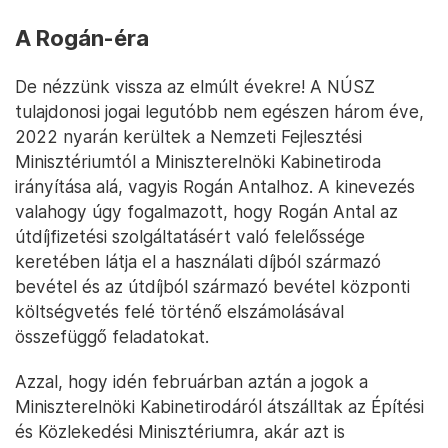
országgyűlési választások előtt Lázár János stábja
nagy patáliát csapna, de azt mindenképpen meg
szeretné akadályozni az állam, hogy a
beszállítócserék mentén olyan működési zavar
lépjen fel, ami komoly költségvetési bevételeket is
veszélyeztethet. Az egész történetben felsejlik
Pintér Sándor belügyminiszter és Rogán Antal, a
Miniszterelnöki Kabinetiroda befolyási övezeteinek
változása, ami a polgári titkosszolgálatok
felügyelete mellett közlekedés-informatikai
projekteket is érintett.
A Rogán-éra
De nézzünk vissza az elmúlt évekre! A NÚSZ
tulajdonosi jogai legutóbb nem egészen három éve,
2022 nyarán kerültek a Nemzeti Fejlesztési
Minisztériumtól a Miniszterelnöki Kabinetiroda