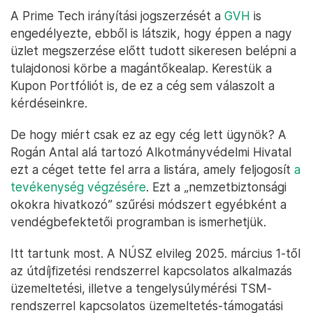
nemzetközi viszonylatban is kiemelkedő.
A cég tulajdonosai a Prime Tech Magántőkealap és
kisebbségi tulajdonosként
Potoczky Csaba
. Előbbit
a
Forbes
Mészáros Lőrinc érdekköreként
azonosította, utóbbiról azt hallottuk, hogy már
régebben is foglalkozott ezzel a területtel, a
Bravogroupnak társtulajdonosa, de a Pasarét
Bistrónak is ő a tulajdonosa. Utóbbi egy, a Pasaréti
téri 5-ös buszvégállomásnál található népszerű
étterem.
A Prime Tech irányítási jogszerzését a
GVH
is
engedélyezte, ebből is látszik, hogy éppen a nagy
üzlet megszerzése előtt tudott sikeresen belépni a
tulajdonosi körbe a magántőkealap. Kerestük a
Kupon Portfóliót is, de ez a cég sem válaszolt a
kérdéseinkre.