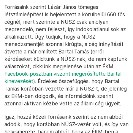
Forrásaink szerint Lázár János tömeges
létszámleépítést is bejelentett a körülbelül 660 fős
cégnél, mert szerinte a NÚSZ csak amolyan
megrendelő, nem fejleszt, így indokolatlanul sok az
alkalmazott. Úgy tudjuk, hogy a NÚSZ
menedzsmentjét azonnal kirúgta, a cég irányítását
átvette a már említett Bartal Tamás (erről
kérdéseket küldtünk a NÚSZ-nak, de nem kaptunk
válaszokat, cikkünk megjelenése után az ÉKM
Facebook-posztban viszont megerősítette Bartal
kinevezését
). Érdekes összefüggés, hogy Bartal
Tamás korábban vezette már a NÚSZ-t, de jelenleg
az ÉKM-ben dolgozik, és információink szerint
azonnal aktívan kézbe vette az állami cég ügyeit.
Igaz, hozzá közeli forrásaink szerint ez nem abból
adódik, hogy korábban NÚSZ-vezér volt, és így van
helyismerete, hanem abból, hogy az ÉKM-ben a