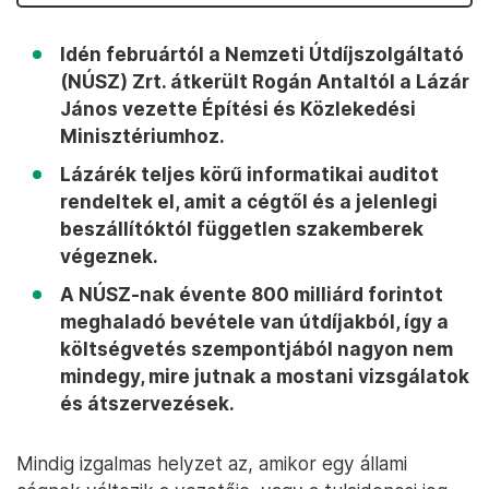
Idén februártól a Nemzeti Útdíjszolgáltató
(NÚSZ) Zrt. átkerült Rogán Antaltól a Lázár
János vezette Építési és Közlekedési
Minisztériumhoz.
Lázárék teljes körű informatikai auditot
rendeltek el, amit a cégtől és a jelenlegi
beszállítóktól független szakemberek
végeznek.
A NÚSZ-nak évente 800 milliárd forintot
meghaladó bevétele van útdíjakból, így a
költségvetés szempontjából nagyon nem
mindegy, mire jutnak a mostani vizsgálatok
és átszervezések.
Mindig izgalmas helyzet az, amikor egy állami