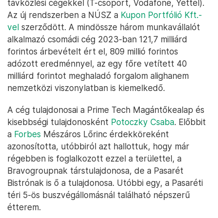
haszonhúzó. 2013 és 2024 között egy nyílt
viszonteladói modell működött, amiben több mint
50 szerződött viszonteladó volt (például a Mol, az
OMV és a Shell). Az akkori rendszer Magyarország
teljes területén több száz értékesítési ponton tette
lehetővé az útdíjfizetést.
2024. január 1. hatállyal az útdíjtörvényből törölték
a viszonteladó szerepkört, helyette bevezették a
„fizetési közreműködő” szerepkört. Ez a
közreműködő állhat kapcsolatban például a nagy
távközlési cégekkel (T-csoport, Vodafone, Yettel).
Az új rendszerben a NÚSZ a
Kupon Portfólió Kft.-
vel
szerződött. A mindössze három munkavállalót
alkalmazó csomádi cég 2023-ban 121,7 milliárd
forintos árbevételt ért el, 809 millió forintos
adózott eredménnyel, az egy főre vetített 40
milliárd forintot meghaladó forgalom alighanem