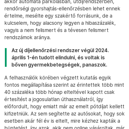
alapvetően jól működő régi rendszereket miért
kellene lecserélni, ráadásul egy teljesen frissen
létrehozott, 2023 májusában alapított társaság
megoldására. Fontos tudni, hogy nagyon sok Asura
nevű cég van, amelyek részben kapcsolódnak is
egymáshoz. Az is látszik, hogy van egy Asura
Indonesia nevű cég is, vagyis vélhetően ilyen névvel
az elhíresült
indonéz autópálya
projektben is
szerepet kapott egy cég.
Ha valaki videós rendszámfelismerést fejleszt,
akkor automata parkolásban, útdíjrendszerben,
rendőrségi gyorshajtás-ellenőrzésben lehet ennek
értelme, mesélte egy szakértő forrásunk, de a
kulcselem, hogy alacsony legyen a hibaszázalék,
vagyis a nem felismert és a tévesen felismert
rendszámok aránya.