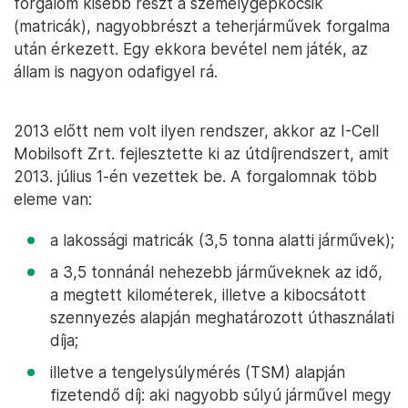
forgalom kisebb részt a személygépkocsik
(matricák), nagyobbrészt a teherjárművek forgalma
után érkezett. Egy ekkora bevétel nem játék, az
állam is nagyon odafigyel rá.
2013 előtt nem volt ilyen rendszer, akkor az I-Cell
Mobilsoft Zrt. fejlesztette ki az útdíjrendszert, amit
2013. július 1-én vezettek be. A forgalomnak több
eleme van:
a lakossági matricák (3,5 tonna alatti járművek);
a 3,5 tonnánál nehezebb járműveknek az idő,
a megtett kilométerek, illetve a kibocsátott
szennyezés alapján meghatározott úthasználati
díja;
illetve a tengelysúlymérés (TSM) alapján
fizetendő díj: aki nagyobb súlyú járművel megy