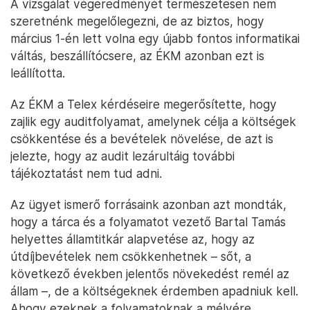
A vizsgálat végeredményét természetesen nem
szeretnénk megelőlegezni, de az biztos, hogy
március 1-én lett volna egy újabb fontos informatikai
váltás, beszállítócsere, az ÉKM azonban ezt is
leállította.
Az ÉKM a Telex kérdéseire megerősítette, hogy
zajlik egy auditfolyamat, amelynek célja a költségek
csökkentése és a bevételek növelése, de azt is
jelezte, hogy az audit lezárultáig további
tájékoztatást nem tud adni.
Az ügyet ismerő forrásaink azonban azt mondták,
hogy a tárca és a folyamatot vezető Bartal Tamás
helyettes államtitkár alapvetése az, hogy az
útdíjbevételek nem csökkenhetnek – sőt, a
következő években jelentős növekedést remél az
állam –, de a költségeknek érdemben apadniuk kell.
Ahogy ezeknek a folyamatoknak a mélyére