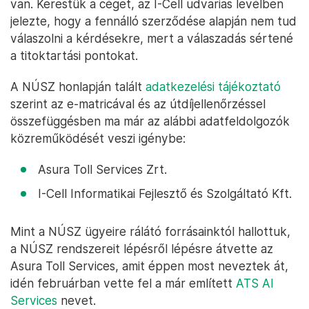
Csak aztán Palkovics László egykori technológiai és
ipari miniszter lemondása után újra kellett
csoportosítani a feladatokat, így Rogán Antal
kinevezte
Bozóky Alexet
a cég élére. Az új
vezérigazgató az érkezése után új beszállítói kör
kiépítését kezdte meg. Az útdíjrendszer kezdeti
felelőse az említett I-Cell Mobilsoft volt, a társaság
emblematikus vezetője, Emőri Gábor anyagilag is
elég sikeres lehetett a projektből, mert később
saját befektetési alapkezelőt is indított Axiom
néven, de mindenféle ingatlanprojektben is benne
van. Kerestük a céget, az I-Cell udvarias levélben
jelezte, hogy a fennálló szerződése alapján nem tud
válaszolni a kérdésekre, mert a válaszadás sértené
a titoktartási pontokat.
A NÚSZ honlapján talált
adatkezelési tájékoztató
szerint az e-matricával és az útdíjellenőrzéssel