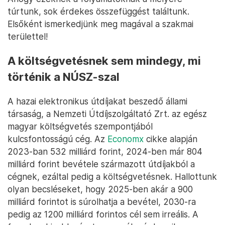
túrtunk, sok érdekes összefüggést találtunk.
Elsőként ismerkedjünk meg magával a szakmai
területtel!
A költségvetésnek sem mindegy, mi
történik a NÚSZ-szal
A hazai elektronikus útdíjakat beszedő állami
társaság, a Nemzeti Útdíjszolgáltató Zrt. az egész
magyar költségvetés szempontjából
kulcsfontosságú cég. Az
Economx
cikke alapján
2023-ban 532 milliárd forint, 2024-ben már 804
milliárd forint bevétele származott útdíjakból a
cégnek, ezáltal pedig a költségvetésnek. Hallottunk
olyan becsléseket, hogy 2025-ben akár a 900
milliárd forintot is súrolhatja a bevétel, 2030-ra
pedig az 1200 milliárd forintos cél sem irreális. A