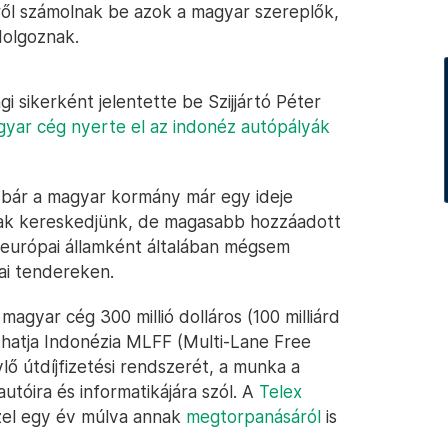
ről számolnak be azok a magyar szereplők,
dolgoznak.
 sikerként jelentette be Szijjártó Péter
yar cég nyerte el az indonéz autópályák
 bár a magyar kormány már egy ideje
 csak kereskedjünk, de magasabb hozzáadott
i európai államként általában mégsem
ai tendereken.
agyar cég 300 millió dolláros (100 milliárd
íthatja Indonézia MLFF (Multi-Lane Free
lő útdíjfizetési rendszerét, a munka a
autóira és informatikájára szól. A
Telex
özel egy év múlva annak
megtorpanásáról
is