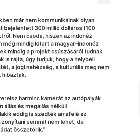
vekben már nem kommunikálnak olyan
 bejelentett 300 millió dolláros (100
jektről. Nem csoda, hiszen az indonéz
an még mindig kitart a magyar–indonéz
kek mindig a projekt csúszásáról tudnak
is rajta, úgy tudjuk, hogy a helybeli
tét, a jogi nehézség, a kulturális meg nem
 hibáztak.
zerelsz harminc kamerát az autópályák
 állás és megállás nélküli
lakik eddig is szedték arrafelé az
Bizonyítani semmit nem lehet, de
dat összetörik.”