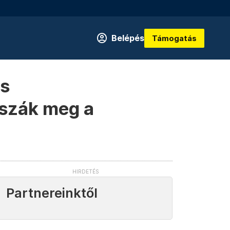
Belépés
Támogatás
os
sszák meg a
Partnereinktől