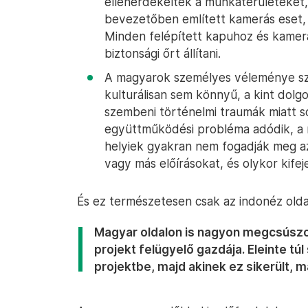
ellenérdekeltek a munkaterületeket,
bevezetőben említett kamerás eset, v
Minden felépített kapuhoz és kamer
biztonsági őrt állítani.
A magyarok személyes véleménye szer
kulturálisan sem könnyű, a kint dol
szembeni történelmi traumák miatt s
együttműködési probléma adódik, a 
helyiek gyakran nem fogadják meg az 
vagy más előírásokat, és olykor kife
És ez természetesen csak az indonéz olda
Magyar oldalon is nagyon megcsúszot
projekt felügyelő gazdája. Eleinte tú
projektbe, majd akinek ez sikerült, m