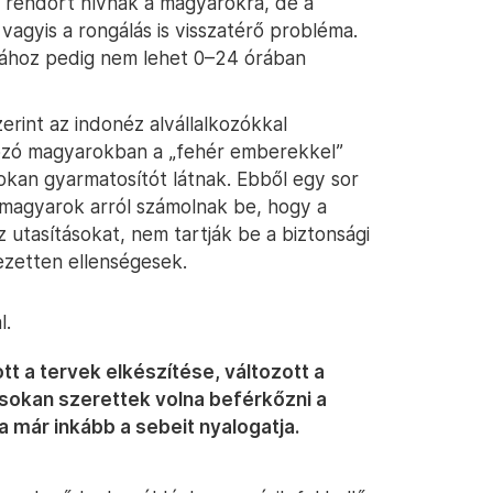
 rendőrt hívnak a magyarokra, de a
agyis a rongálás is visszatérő probléma.
ához pedig nem lehet 0–24 órában
int az indonéz alvállalkozókkal
gozó magyarokban a „fehér emberekkel”
okan gyarmatosítót látnak. Ebből egy sor
magyarok arról számolnak be, hogy a
utasításokat, nem tartják be a biztonsági
jezetten ellenségesek.
l.
t a tervek elkészítése, változott a
l sokan szerettek volna beférkőzni a
a már inkább a sebeit nyalogatja.