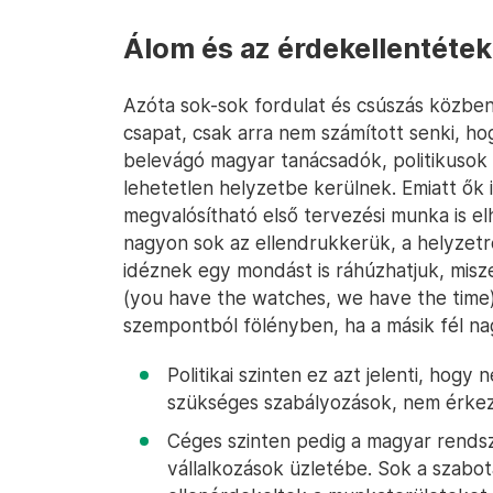
Álom és az érdekellentétek
Azóta sok-sok fordulat és csúszás közben
csapat, csak arra nem számított senki, ho
belevágó magyar tanácsadók, politikusok 
lehetetlen helyzetbe kerülnek. Emiatt ők i
megvalósítható első tervezési munka is el
nagyon sok az ellendrukkerük, a helyzetr
idéznek egy mondást is ráhúzhatjuk, misz
(you have the watches, we have the time) 
szempontból fölényben, ha a másik fél nagy
Politikai szinten ez azt jelenti, hog
szükséges szabályozások, nem érkez
Céges szinten pedig a magyar rendsz
vállalkozások üzletébe. Sok a szabo