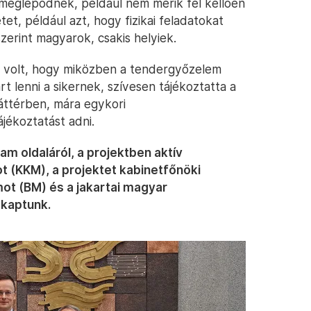
 meglepődnek, például nem mérik fel kellően
et, például azt, hogy fizikai feladatokat
erint magyarok, csakis helyiek.
k volt, hogy miközben a tendergyőzelem
t lenni a sikernek, szívesen tájékoztatta a
áttérben, mára egykori
jékoztatást adni.
am oldaláról, a projektben aktív
t (KKM), a projektet kabinetfőnöki
ot (BM) és a jakartai magyar
kaptunk.