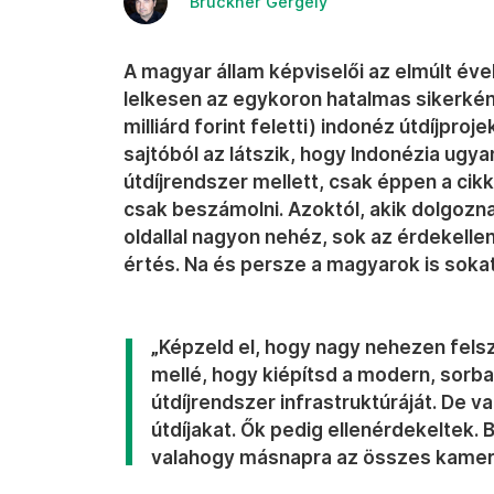
Brückner Gergely
A magyar állam képviselői az elmúlt é
lelkesen az egykoron hatalmas sikerként
milliárd forint feletti) indonéz útdíjpro
sajtóból az látszik, hogy Indonézia ugy
útdíjrendszer mellett, csak éppen a cik
csak beszámolni. Azoktól, akik dolgoznak 
oldallal nagyon nehéz, sok az érdekellen
értés. Na és persze a magyarok is sokat
„Képzeld el, hogy nagy nehezen fels
mellé, hogy kiépítsd a modern, sorban
útdíjrendszer infrastruktúráját. De va
útdíjakat. Ők pedig ellenérdekeltek. 
valahogy másnapra az összes kamerá