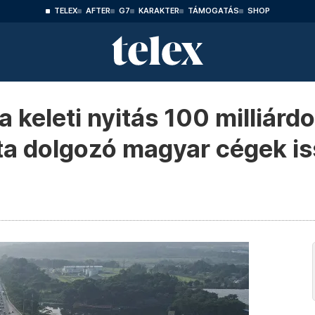
TELEX
AFTER
G7
KARAKTER
TÁMOGATÁS
SHOP
a keleti nyitás 100 milliárd
ajta dolgozó magyar cégek i