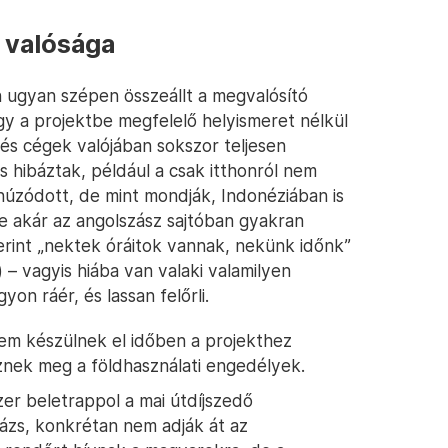
 valósága
 ugyan szépen összeállt a megvalósító
gy a projektbe megfelelő helyismeret nélkül
és cégek valójában sokszor teljesen
s hibáztak, például a csak itthonról nem
húzódott, de mint mondják, Indonéziában is
e akár az angolszász sajtóban gyakran
erint „nektek óráitok vannak, nekünk időnk”
– vagyis hiába van valaki valamilyen
on ráér, és lassan felőrli.
y nem készülnek el időben a projekthez
nek meg a földhasználati engedélyek.
er beletrappol a mai útdíjszedő
tázs, konkrétan nem adják át az