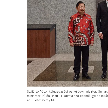
Szijjártó Péter külgazdasági és külügyminiszter, Suha
miniszter (b) és Basuki Hadimuljono közműügyi és lakásü
án – Fotó: Kkm / MTI