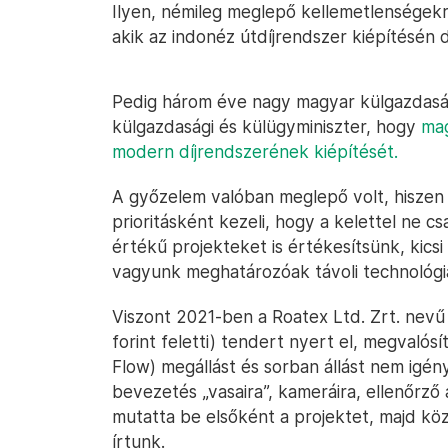
Ilyen, némileg meglepő kellemetlenségek
akik az indonéz útdíjrendszer kiépítésén 
Pedig három éve nagy magyar külgazdasági
külgazdasági és külügyminiszter, hogy
mag
modern díjrendszerének kiépítését.
A győzelem valóban meglepő volt, hiszen
prioritásként kezeli, hogy a kelettel ne
értékű projekteket is értékesítsünk, kics
vagyunk meghatározóak távoli technológi
Viszont 2021-ben a Roatex Ltd. Zrt. nevű m
forint feletti) tendert nyert el, megvalós
Flow) megállást és sorban állást nem igény
bevezetés „vasaira”, kameráira, ellenőrző 
mutatta be elsőként a projektet, majd k
írtunk.