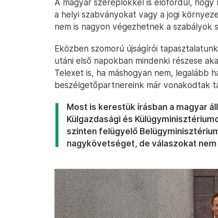
A magyar szereplőkkel is előfordul, hogy
a helyi szabványokat vagy a jogi környezet
nem is nagyon végezhetnek a szabályok sz
Eközben szomorú újságírói tapasztalatun
utáni első napokban mindenki részese akar
Telexet is, ha máshogyan nem, legalább h
beszélgetőpartnereink már vonakodtak tá
Most is kerestük írásban a magyar áll
Külgazdasági és Külügyminisztériumo
szinten felügyelő Belügyminisztérium
nagykövetséget, de válaszokat nem 