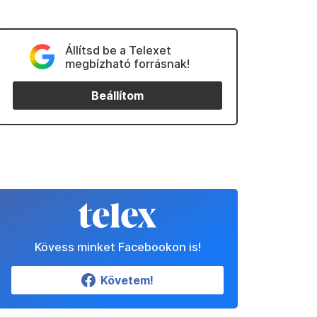
Állítsd be a Telexet
megbízható forrásnak!
Beállítom
Kövess minket Facebookon is!
Követem!