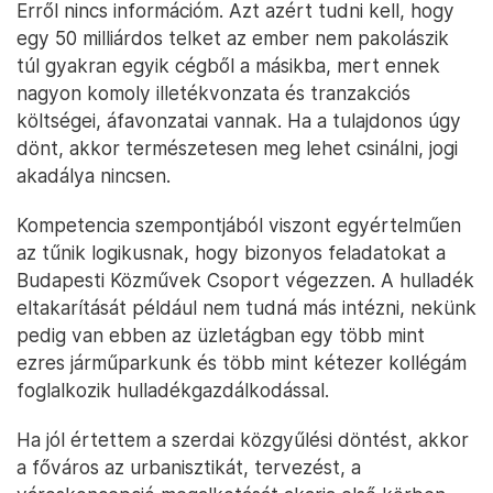
Erről nincs információm. Azt azért tudni kell, hogy
egy 50 milliárdos telket az ember nem pakolászik
túl gyakran egyik cégből a másikba, mert ennek
nagyon komoly illetékvonzata és tranzakciós
költségei, áfavonzatai vannak. Ha a tulajdonos úgy
dönt, akkor természetesen meg lehet csinálni, jogi
akadálya nincsen.
Kompetencia szempontjából viszont egyértelműen
az tűnik logikusnak, hogy bizonyos feladatokat a
Budapesti Közművek Csoport végezzen. A hulladék
eltakarítását például nem tudná más intézni, nekünk
pedig van ebben az üzletágban egy több mint
ezres járműparkunk és több mint kétezer kollégám
foglalkozik hulladékgazdálkodással.
Ha jól értettem a szerdai közgyűlési döntést, akkor
a főváros az urbanisztikát, tervezést, a