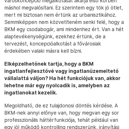
városkoncepció megalkotását akarja első körben
máshol megvalósítani. Ez szerintem egy tök jó ötlet,
mert mi biztosan nem értünk az urbanisztikához.
Semmiképpen nem közvetíteném senki felé, hogy a
BKM egy csodabogár, ami mindenhez ért. Van a hét
alaptevékenységünk, ezekhez értünk, de a
tervezést, koncepcióalkotást a fővárosiak
érdekében valaki másra kell bízni.
Elképzelhetőnek tartja, hogy a BKM
ingatlanfejlesztővé vagy ingatlanüzemeltető
vállalattá váljon? Ha hét funkciójuk van, akkor
lehetne már egy nyolcadik is, amelyben az
ingatlanokat kezelik.
Megoldható, de ez tulajdonosi döntés kérdése. A
BKM-nek annyi előnye van, hogy megvan egy sor
professzionális háttérfunkciója, tehát például van
egy jól működő kontrolling rendszerünk, irányítási