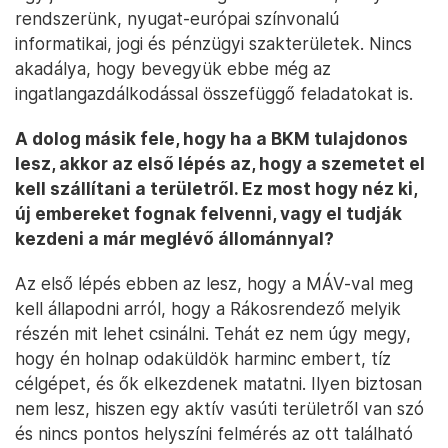
rendszerünk, nyugat-európai színvonalú
informatikai, jogi és pénzügyi szakterületek. Nincs
akadálya, hogy bevegyük ebbe még az
ingatlangazdálkodással összefüggő feladatokat is.
A dolog másik fele, hogy ha a BKM tulajdonos
lesz, akkor az első lépés az, hogy a szemetet el
kell szállítani a területről. Ez most hogy néz ki,
új embereket fognak felvenni, vagy el tudják
kezdeni a már meglévő állománnyal?
Az első lépés ebben az lesz, hogy a MÁV-val meg
kell állapodni arról, hogy a Rákosrendező melyik
részén mit lehet csinálni. Tehát ez nem úgy megy,
hogy én holnap odaküldök harminc embert, tíz
célgépet, és ők elkezdenek matatni. Ilyen biztosan
nem lesz, hiszen egy aktív vasúti területről van szó
és nincs pontos helyszíni felmérés az ott található