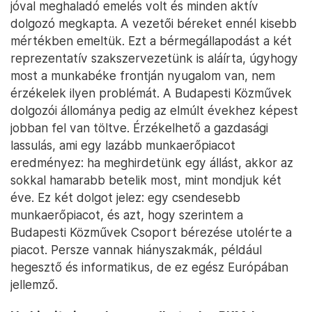
jóval meghaladó emelés volt és minden aktív
dolgozó megkapta. A vezetői béreket ennél kisebb
mértékben emeltük. Ezt a bérmegállapodást a két
reprezentatív szakszervezetünk is aláírta, úgyhogy
most a munkabéke frontján nyugalom van, nem
érzékelek ilyen problémát. A Budapesti Közművek
dolgozói állománya pedig az elmúlt évekhez képest
jobban fel van töltve. Érzékelhető a gazdasági
lassulás, ami egy lazább munkaerőpiacot
eredményez: ha meghirdetünk egy állást, akkor az
sokkal hamarabb betelik most, mint mondjuk két
éve. Ez két dolgot jelez: egy csendesebb
munkaerőpiacot, és azt, hogy szerintem a
Budapesti Közművek Csoport bérezése utolérte a
piacot. Persze vannak hiányszakmák, például
hegesztő és informatikus, de ez egész Európában
jellemző.