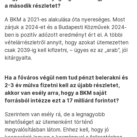
a második részletet?
A BKM a 2021-es alakulása óta nyereséges. Most
zárjuk a 2024-et és a Budapesti Közművek 2024-
ben is pozitív adózott eredményt ért el. A többi
vételárrészletről annyit, hogy azokat ütemezetten
csak 2039-ig kell kifizetni, – ügyes ez az „arab”, jól
kitárgyalta.
Ha a főváros végül nem tud pénzt belerakni és
2-3 év múlva fizetni kell az újabb részletet,
akkor van esély arra, hogy a BKM saját
forrásból intézze ezt a 17 milliárd forintot?
Szerintem van esély rá, de a legnagyobb
lehetőséget az ütemenként történő
megvalósításban látom. Ehhez kell, hogy jó