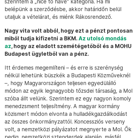
szerintem a „nice to have” kategória. Ha mi
belépünk a szerződésbe, akkor határidőn belül
utaljuk a vételárat, és miénk Rákosrendező.
Nagy vita volt abból, hogy ezt a pénzt pontosan
miből tudja kifizetni a BKM.
Az utolsó mondás
az
, hogy az eladott szemétégetőből és a MOHU
Budapest ügyletből van a pénz.
Itt érdemes megemlíteni – és erre is szerénység
nélkül lehetünk büszkék a Budapesti Közműveknél
–, hogy Magyarországon teljesen egyedülálló
módon az egyik legnagyobb tőzsdei társaság, a Mol
szóba állt velünk. Szerintem ez egy nagyon komoly
menedzsment teljesítmény. A magyar kormány
közismert módon elvonta a hulladékgazdálkodást
az összes önkormányzattól. Koncessziós verseny
volt, a nemzetközi pályázatot megnyerte a Mol. Ők
pedig, nemzetközi sztenderdek alapján, másfél