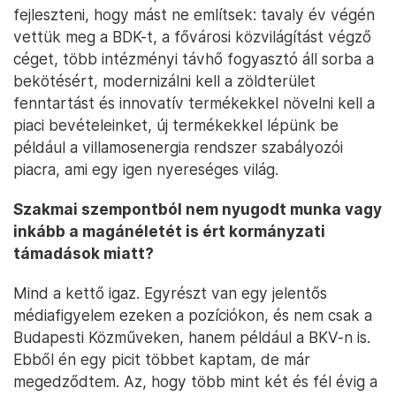
fejleszteni, hogy mást ne említsek: tavaly év végén
vettük meg a BDK-t, a fővárosi közvilágítást végző
céget, több intézményi távhő fogyasztó áll sorba a
bekötésért, modernizálni kell a zöldterület
fenntartást és innovatív termékekkel növelni kell a
piaci bevételeinket, új termékekkel lépünk be
például a villamosenergia rendszer szabályozói
piacra, ami egy igen nyereséges világ.
Szakmai szempontból nem nyugodt munka vagy
inkább a magánéletét is ért kormányzati
támadások miatt?
Mind a kettő igaz. Egyrészt van egy jelentős
médiafigyelem ezeken a pozíciókon, és nem csak a
Budapesti Közműveken, hanem például a BKV-n is.
Ebből én egy picit többet kaptam, de már
megedződtem. Az, hogy több mint két és fél évig a