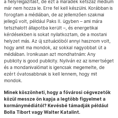
a helyreigazítást, de ezt a maradék kétszáz médium
már nem hozza le. Erre fel kell készülni. Korábban is
forogtam a médiában, de az jellemzően szakmai
jellegű volt, például Paks II. ügyben – ami mára
tetszhalott állapotba került –, és energetikai
kérdésekben is sokat nyilatkoztam, de a mostani
helyzet más. Az új szituációból annyi hasznom volt,
hogy amit ma mondok, az sokkal nagyobbat üt a
médiában. Ironikusan azt mondhatnám: Any
publicity is good publicity. Nyilván ez az ismertséget
és a mondanivalómat is igencsak megemelte, de
ezért óvatosabbnak is kell lennem, hogy mit
mondok.
Minek köszönheti, hogy a fővárosi cégvezetők
közül messze ön kapja a legtöbb figyelmet a
kormánymédiától? Kevésbé támadják például
Bolla Tibort vagy Walter Katalint.