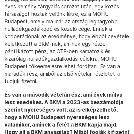
éves kemény tárgyalás sorozat után, egy közös
társaságot hoztak velünk létre, ez a MOHU
Budapest, amely ma már az ország legnagyobb
hulladékgazdálkodó és kezelő cége. Ennek a
kooperációnak az eredménye, hogy ebből bevétele
keletkezett a BKM-nek, aminek egy része
pántlikázott pénz, az OTP-ben kamatozik és
kizárólag hulladékgazdálkodási célokra, MOHU
Budapest tőkeemelésre lehet fordítani. És van a
maradék rész, amiből az első vételár részletet ki
tudjuk fizetni.
És van a második vételárrész, ami évek múlva
lesz esedékes. A BKM a 2023-as beszámolója
szerint nyereséges volt, az is elképzelhető,
hogy a MOHU Budapest nyereséges lesz
valamikor, aminek a felét a BKM kapja majd.
Hogy áll a BKM anyagilag? Miből fogják kifizetni