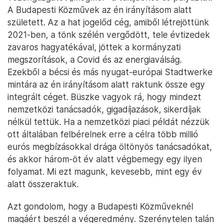
A Budapesti Közművek az én irányításom alatt
született. Az a hat jogelőd cég, amiből létrejöttünk
2021-ben, a tönk szélén vergődött, tele évtizedek
zavaros hagyatékával, jöttek a kormányzati
megszorítások, a Covid és az energiaválság.
Ezekből a bécsi és más nyugat-európai Stadtwerke
mintára az én irányításom alatt raktunk össze egy
integrált céget. Büszke vagyok rá, hogy mindezt
nemzetközi tanácsadók, gigadíjazások, sikerdíjak
nélkül tettük. Ha a nemzetközi piaci példát nézzük
ott általában felbérelnek erre a célra több millió
eurós megbízásokkal drága öltönyös tanácsadókat,
és akkor három-öt év alatt végbemegy egy ilyen
folyamat. Mi ezt magunk, kevesebb, mint egy év
alatt összeraktuk.
Azt gondolom, hogy a Budapesti Közműveknél
magáért beszél a végeredmény. Szerénytelen talán