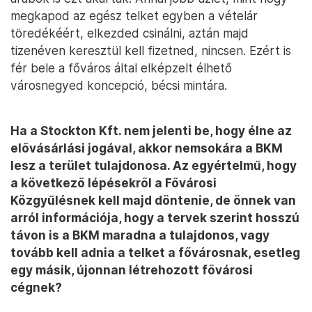
megkapod az egész telket egyben a vételár
töredékéért, elkezded csinálni, aztán majd
tizenéven keresztül kell fizetned, nincsen. Ezért is
fér bele a főváros által elképzelt élhető
városnegyed koncepció, bécsi mintára.
Ha a Stockton Kft. nem jelenti be, hogy élne az
elővásárlási jogával, akkor nemsokára a BKM
lesz a terület tulajdonosa. Az egyértelmű, hogy
a következő lépésekről a Fővárosi
Közgyűlésnek kell majd döntenie, de önnek van
arról információja, hogy a tervek szerint hosszú
távon is a BKM maradna a tulajdonos, vagy
tovább kell adnia a telket a fővárosnak, esetleg
egy másik, újonnan létrehozott fővárosi
cégnek?