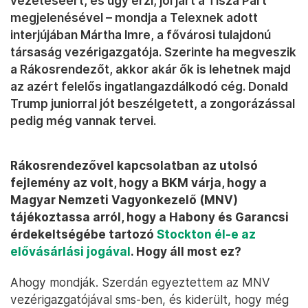
vezetéséért, és úgy érzi, jól járt a Tisza Párt
megjelenésével – mondja a Telexnek adott
interjújában Mártha Imre, a fővárosi tulajdonú
társaság vezérigazgatója. Szerinte ha megveszik
a Rákosrendezőt, akkor akár ők is lehetnek majd
az azért felelős ingatlangazdálkodó cég. Donald
Trump juniorral jót beszélgetett, a zongorázással
pedig még vannak tervei.
Rákosrendezővel kapcsolatban az utolsó
fejlemény az volt, hogy a BKM várja, hogy a
Magyar Nemzeti Vagyonkezelő (MNV)
tájékoztassa arról, hogy a Habony és Garancsi
érdekeltségébe tartozó
Stockton él-e az
elővásárlási jogával
. Hogy áll most ez?
Ahogy mondják. Szerdán egyeztettem az MNV
vezérigazgatójával sms-ben, és kiderült, hogy még