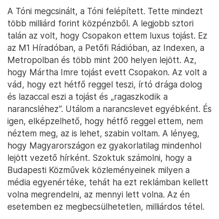
A Tóni megcsinált, a Tóni felépített. Tette mindezt
több milliárd forint közpénzből. A legjobb sztori
talán az volt, hogy Csopakon ettem luxus tojást. Ez
az M1 Híradóban, a Petőfi Rádióban, az Indexen, a
Metropolban és több mint 200 helyen lejött. Az,
hogy Mártha Imre tojást evett Csopakon. Az volt a
vád, hogy ezt hétfő reggel teszi, írtó drága dolog
és lazaccal eszi a tojást és „ragaszkodik a
narancsléhez”. Utálom a narancslevet egyébként. És
igen, elképzelhető, hogy hétfő reggel ettem, nem
néztem meg, az is lehet, szabin voltam. A lényeg,
hogy Magyarországon ez gyakorlatilag mindenhol
lejött vezető hírként. Szoktuk számolni, hogy a
Budapesti Közművek közleményeinek milyen a
média egyenértéke, tehát ha ezt reklámban kellett
volna megrendelni, az mennyi lett volna. Az én
esetemben ez megbecsülhetetlen, milliárdos tétel.