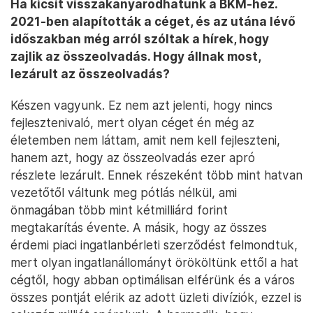
Ha kicsit visszakanyarodhatunk a BKM-hez.
2021-ben alapították a céget, és az utána lévő
időszakban még arról szóltak a hírek, hogy
zajlik az összeolvadás. Hogy állnak most,
lezárult az összeolvadás?
Készen vagyunk. Ez nem azt jelenti, hogy nincs
fejlesztenivaló, mert olyan céget én még az
életemben nem láttam, amit nem kell fejleszteni,
hanem azt, hogy az összeolvadás ezer apró
részlete lezárult. Ennek részeként több mint hatvan
vezetőtől váltunk meg pótlás nélkül, ami
önmagában több mint kétmilliárd forint
megtakarítás évente. A másik, hogy az összes
érdemi piaci ingatlanbérleti szerződést felmondtuk,
mert olyan ingatlanállományt örököltünk ettől a hat
cégtől, hogy abban optimálisan elférünk és a város
összes pontját elérik az adott üzleti divíziók, ezzel is