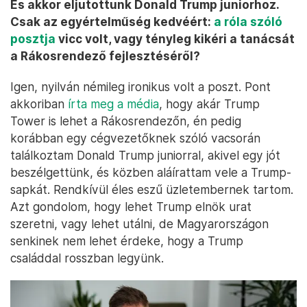
És akkor eljutottunk Donald Trump juniorhoz.
Csak az egyértelműség kedvéért:
a róla szóló
posztja
vicc volt, vagy tényleg kikéri a tanácsát
a Rákosrendező fejlesztéséről?
Igen, nyilván némileg ironikus volt a poszt. Pont
akkoriban
írta meg a média
, hogy akár Trump
Tower is lehet a Rákosrendezőn, én pedig
korábban egy cégvezetőknek szóló vacsorán
találkoztam Donald Trump juniorral, akivel egy jót
beszélgettünk, és közben aláírattam vele a Trump-
sapkát. Rendkívül éles eszű üzletembernek tartom.
Azt gondolom, hogy lehet Trump elnök urat
szeretni, vagy lehet utálni, de Magyarországon
senkinek nem lehet érdeke, hogy a Trump
családdal rosszban legyünk.