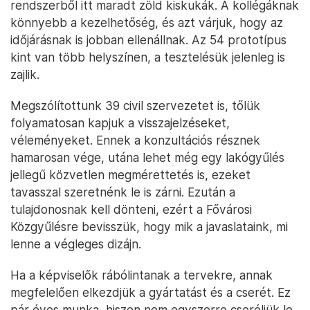
rendszerből itt maradt zöld kiskukák. A kollégáknak
könnyebb a kezelhetőség, és azt várjuk, hogy az
időjárásnak is jobban ellenállnak. Az 54 prototípus
kint van több helyszínen, a tesztelésük jelenleg is
zajlik.
Megszólítottunk 39 civil szervezetet is, tőlük
folyamatosan kapjuk a visszajelzéseket,
véleményeket. Ennek a konzultációs résznek
hamarosan vége, utána lehet még egy lakógyűlés
jellegű közvetlen megmérettetés is, ezeket
tavasszal szeretnénk le is zárni. Ezután a
tulajdonosnak kell dönteni, ezért a Fővárosi
Közgyűlésre bevisszük, hogy mik a javaslataink, mi
lenne a végleges dizájn.
Ha a képviselők rábólintanak a tervekre, annak
megfelelően elkezdjük a gyártatást és a cserét. Ez
pár éves munka, hiszen nem egyszerre cseréljük le