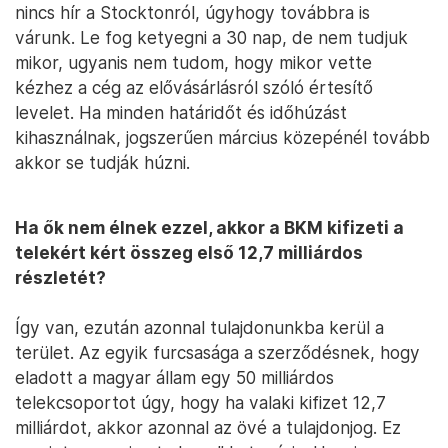
nincs hír a Stocktonról, úgyhogy továbbra is
várunk. Le fog ketyegni a 30 nap, de nem tudjuk
mikor, ugyanis nem tudom, hogy mikor vette
kézhez a cég az elővásárlásról szóló értesítő
levelet. Ha minden határidőt és időhúzást
kihasználnak, jogszerűen március közepénél tovább
akkor se tudják húzni.
Ha ők nem élnek ezzel, akkor a BKM kifizeti a
telekért kért összeg első 12,7 milliárdos
részletét?
Így van, ezután azonnal tulajdonunkba kerül a
terület. Az egyik furcsasága a szerződésnek, hogy
eladott a magyar állam egy 50 milliárdos
telekcsoportot úgy, hogy ha valaki kifizet 12,7
milliárdot, akkor azonnal az övé a tulajdonjog. Ez