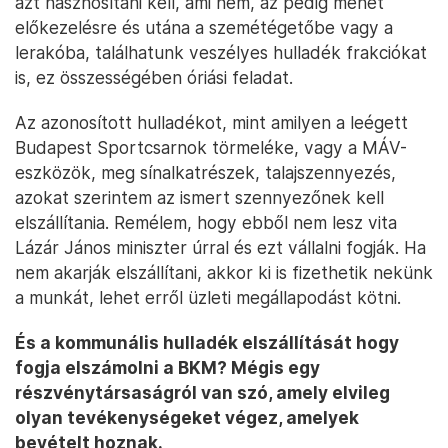
azt hasznosítani kell, ami nem, az pedig mehet
előkezelésre és utána a szemétégetőbe vagy a
lerakóba, találhatunk veszélyes hulladék frakciókat
is, ez összességében óriási feladat.
Az azonosított hulladékot, mint amilyen a leégett
Budapest Sportcsarnok törmeléke, vagy a MÁV-
eszközök, meg sínalkatrészek, talajszennyezés,
azokat szerintem az ismert szennyezőnek kell
elszállítania. Remélem, hogy ebből nem lesz vita
Lázár János miniszter úrral és ezt vállalni fogják. Ha
nem akarják elszállítani, akkor ki is fizethetik nekünk
a munkát, lehet erről üzleti megállapodást kötni.
És a kommunális hulladék elszállítását hogy
fogja elszámolni a BKM? Mégis egy
részvénytársaságról van szó, amely elvileg
olyan tevékenységeket végez, amelyek
bevételt hoznak.