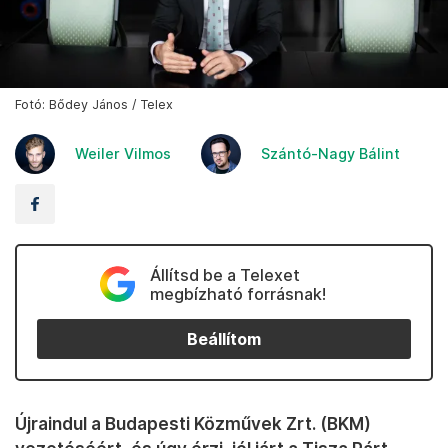
Fotó: Bődey János / Telex
Weiler Vilmos
Szántó-Nagy Bálint
Állítsd be a Telexet
megbízható forrásnak!
Beállítom
Újraindul a Budapesti Közművek Zrt. (BKM)