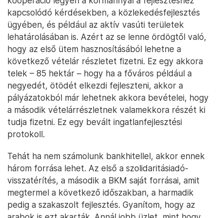
kooperáció legyen a kormánnyal a fejlesztéshez
kapcsolódó kérdésekben, a közlekedésfejlesztés
ügyében, és például az aktív vasúti területek
lehatárolásában is. Azért az se lenne ördögtől való,
hogy az első ütem hasznosításából lehetne a
következő vételár részletet fizetni. Ez egy akkora
telek – 85 hektár – hogy ha a főváros például a
negyedét, ötödét elkezdi fejleszteni, akkor a
pályázatokból már lehetnek akkora bevételei, hogy
a második vételárrészletnek valamekkora részét ki
tudja fizetni. Ez egy bevált ingatlanfejlesztési
protokoll.
Tehát ha nem számolunk bankhitellel, akkor ennek
három forrása lehet. Az első a szolidaritásiadó-
visszatérítés, a második a BKM saját forrásai, amit
megtermel a következő időszakban, a harmadik
pedig a szakaszolt fejlesztés. Gyanítom, hogy az
arabok is ezt akarták. Annál jobb üzlet, mint hogy