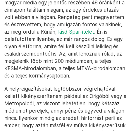
magyar média egy jelentős részében 48 óránként a
címlapon találtam magam, az egy érdekes utazás
volt ebben a világban. Rengeteg pert megnyertem
és észrevettem, hogy ami igazán fontos valakinek,
az megfordul a Kúrián,
lásd Spar-ítélet
. Én is
belefutottam ilyenbe, ez már rangos dolog. Ez egy
olyan életforma, amire fel kell készülni lelkileg és
családi szempontból is. Az, amit lehoznak rólad, az
megjelenik több mint 200 médiumban, a teljes
KESMA-birodalomban, a teljes MTVA-birodalomban
és a teljes kormánysajtóban.
A helyreigazításokat legtöbbször végrehajtóval
kellett kikényszerítenem például az Origóból vagy a
Metropolból, az viszont lehetetlen, hogy kétszáz
médiumot pereljek, annyi pénz és ügyvéd a világon
nincs. Ilyenkor mindig az eredeti hírforrást perli az
ember, hogy aztán másfél év múlva kikényszerítsük