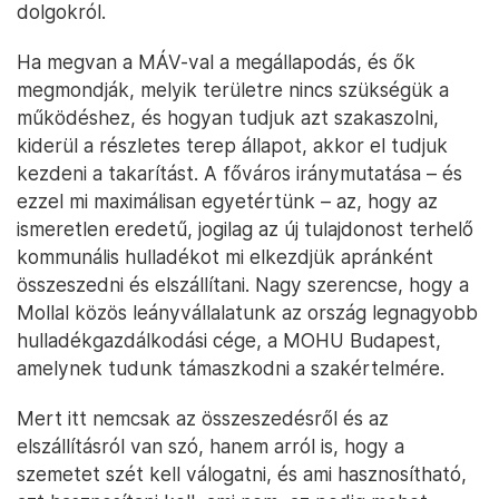
dolgokról.
Ha megvan a MÁV-val a megállapodás, és ők
megmondják, melyik területre nincs szükségük a
működéshez, és hogyan tudjuk azt szakaszolni,
kiderül a részletes terep állapot, akkor el tudjuk
kezdeni a takarítást. A főváros iránymutatása – és
ezzel mi maximálisan egyetértünk – az, hogy az
ismeretlen eredetű, jogilag az új tulajdonost terhelő
kommunális hulladékot mi elkezdjük apránként
összeszedni és elszállítani. Nagy szerencse, hogy a
Mollal közös leányvállalatunk az ország legnagyobb
hulladékgazdálkodási cége, a MOHU Budapest,
amelynek tudunk támaszkodni a szakértelmére.
Mert itt nemcsak az összeszedésről és az
elszállításról van szó, hanem arról is, hogy a
szemetet szét kell válogatni, és ami hasznosítható,