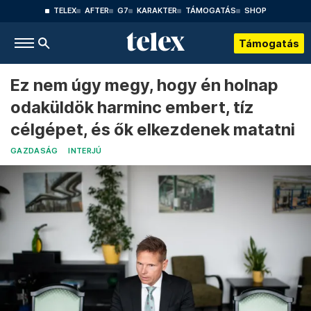
TELEX
AFTER
G7
KARAKTER
TÁMOGATÁS
SHOP
Támogatás
Ez nem úgy megy, hogy én holnap
odaküldök harminc embert, tíz
célgépet, és ők elkezdenek matatni
GAZDASÁG
INTERJÚ