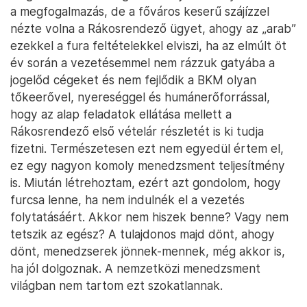
a megfogalmazás, de a főváros keserű szájízzel
nézte volna a Rákosrendező ügyet, ahogy az „arab”
ezekkel a fura feltételekkel elviszi, ha az elmúlt öt
év során a vezetésemmel nem rázzuk gatyába a
jogelőd cégeket és nem fejlődik a BKM olyan
tőkeerővel, nyereséggel és humánerőforrással,
hogy az alap feladatok ellátása mellett a
Rákosrendező első vételár részletét is ki tudja
fizetni. Természetesen ezt nem egyedül értem el,
ez egy nagyon komoly menedzsment teljesítmény
is. Miután létrehoztam, ezért azt gondolom, hogy
furcsa lenne, ha nem indulnék el a vezetés
folytatásáért. Akkor nem hiszek benne? Vagy nem
tetszik az egész? A tulajdonos majd dönt, ahogy
dönt, menedzserek jönnek-mennek, még akkor is,
ha jól dolgoznak. A nemzetközi menedzsment
világban nem tartom ezt szokatlannak.