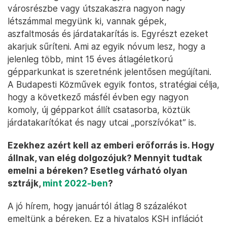
városrészbe vagy útszakaszra nagyon nagy
létszámmal megyünk ki, vannak gépek,
aszfaltmosás és járdatakarítás is. Egyrészt ezeket
akarjuk sűríteni. Ami az egyik nóvum lesz, hogy a
jelenleg több, mint 15 éves átlagéletkorú
gépparkunkat is szeretnénk jelentősen megújítani.
A Budapesti Közművek egyik fontos, stratégiai célja,
hogy a következő másfél évben egy nagyon
komoly, új gépparkot állít csatasorba, köztük
járdatakarítókat és nagy utcai „porszívókat” is.
Ezekhez azért kell az emberi erőforrás is. Hogy
állnak, van elég dolgozójuk? Mennyit tudtak
emelni a béreken? Esetleg várható olyan
sztrájk,
mint 2022-ben
?
A jó hírem, hogy januártól átlag 8 százalékot
emeltünk a béreken. Ez a hivatalos KSH inflációt