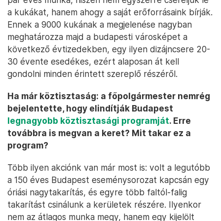
a kukákat, hanem ahogy a saját erőforrásaink bírják.
Ennek a 9000 kukának a megjelenése nagyban
meghatározza majd a budapesti városképet a
következő évtizedekben, egy ilyen dizájncsere 20-
30 évente esedékes, ezért alaposan át kell
gondolni minden érintett szereplő részéről.
Ha már köztisztaság: a főpolgármester nemrég
bejelentette, hogy elindítják Budapest
legnagyobb köztisztasági programját
. Erre
továbbra is megvan a keret? Mit takar ez a
program?
Több ilyen akciónk van már most is: volt a legutóbb
a 150 éves Budapest eseménysorozat kapcsán egy
óriási nagytakarítás, és egyre több faltól-falig
takarítást csinálunk a kerületek részére. Ilyenkor
nem az átlagos munka megy, hanem egy kijelölt