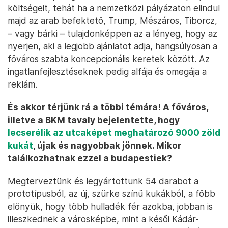
költségeit, tehát ha a nemzetközi pályázaton elindul
majd az arab befektető, Trump, Mészáros, Tiborcz,
– vagy bárki – tulajdonképpen az a lényeg, hogy az
nyerjen, aki a legjobb ajánlatot adja, hangsúlyosan a
főváros szabta koncepcionális keretek között. Az
ingatlanfejlesztéseknek pedig alfája és omegája a
reklám.
És akkor térjünk rá a többi témára! A főváros,
illetve a BKM tavaly bejelentette, hogy
lecserélik az utcaképet meghatározó 9000 zöld
kukát
, újak és nagyobbak jönnek. Mikor
találkozhatnak ezzel a budapestiek?
Megterveztünk és legyártottunk 54 darabot a
prototípusból, az új, szürke színű kukákból, a főbb
előnyük, hogy több hulladék fér azokba, jobban is
illeszkednek a városképbe, mint a késői Kádár-