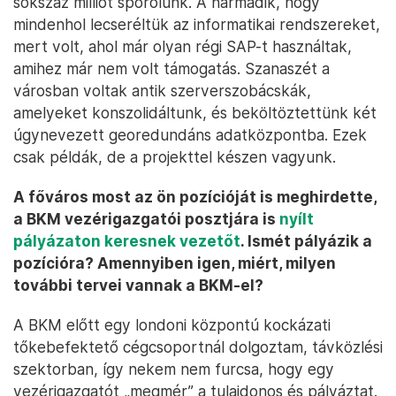
sokszáz milliót spórolunk. A harmadik, hogy
mindenhol lecseréltük az informatikai rendszereket,
mert volt, ahol már olyan régi SAP-t használtak,
amihez már nem volt támogatás. Szanaszét a
városban voltak antik szerverszobácskák,
amelyeket konszolidáltunk, és beköltöztettünk két
úgynevezett georedundáns adatközpontba. Ezek
csak példák, de a projekttel készen vagyunk.
A főváros most az ön pozícióját is meghirdette,
a BKM vezérigazgatói posztjára is
nyílt
pályázaton keresnek vezetőt
. Ismét pályázik a
pozícióra? Amennyiben igen, miért, milyen
további tervei vannak a BKM-el?
A BKM előtt egy londoni központú kockázati
tőkebefektető cégcsoportnál dolgoztam, távközlési
szektorban, így nekem nem furcsa, hogy egy
vezérigazgatót „megmér” a tulajdonos és pályáztat.