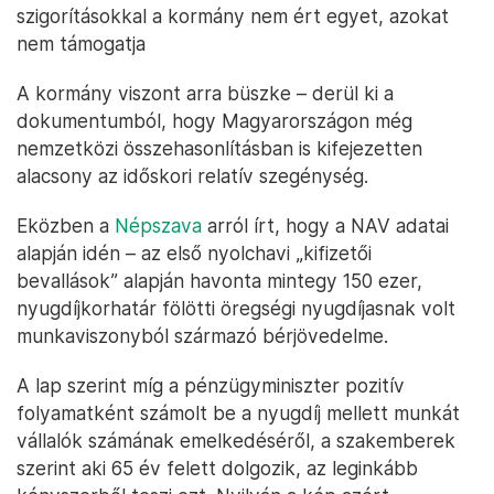
szigorításokkal a kormány nem ért egyet, azokat
nem támogatja
A kormány viszont arra büszke – derül ki a
dokumentumból, hogy Magyarországon még
nemzetközi összehasonlításban is kifejezetten
alacsony az időskori relatív szegénység.
Eközben a
Népszava
arról írt, hogy a NAV adatai
alapján idén – az első nyolchavi „kifizetői
bevallások” alapján havonta mintegy 150 ezer,
nyugdíjkorhatár fölötti öregségi nyugdíjasnak volt
munkaviszonyból származó bérjövedelme.
A lap szerint míg a pénzügyminiszter pozitív
folyamatként számolt be a nyugdíj mellett munkát
vállalók számának emelkedéséről, a szakemberek
szerint aki 65 év felett dolgozik, az leginkább