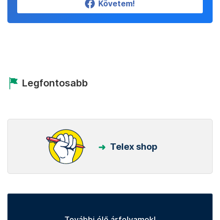
Követem!
Legfontosabb
Telex shop
További élő árfolyamok!