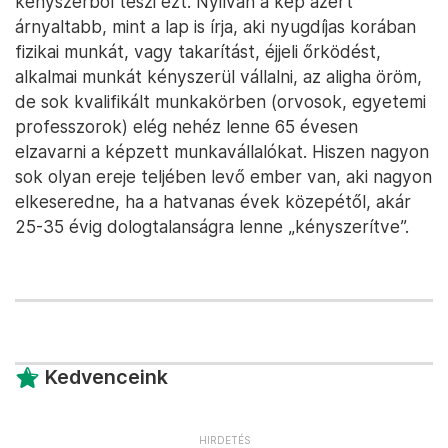
kényszerből teszi ezt. Nyilván a kép azért
árnyaltabb, mint a lap is írja, aki nyugdíjas korában
fizikai munkát, vagy takarítást, éjjeli őrködést,
alkalmai munkát kényszerül vállalni, az aligha öröm,
de sok kvalifikált munkakörben (orvosok, egyetemi
professzorok) elég nehéz lenne 65 évesen
elzavarni a képzett munkavállalókat. Hiszen nagyon
sok olyan ereje teljében levő ember van, aki nagyon
elkeseredne, ha a hatvanas évek közepétől, akár
25-35 évig dologtalanságra lenne „kényszerítve”.
Kedvenceink