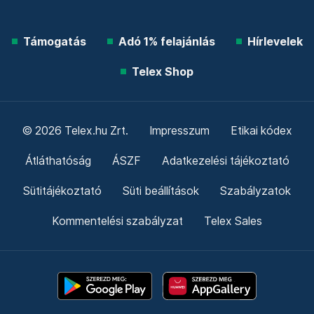
Támogatás
Adó 1% felajánlás
Hírlevelek
Telex Shop
© 2026 Telex.hu Zrt.
Impresszum
Etikai kódex
Átláthatóság
ÁSZF
Adatkezelési tájékoztató
Sütitájékoztató
Süti beállítások
Szabályzatok
Kommentelési szabályzat
Telex Sales