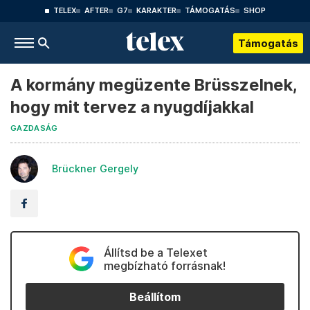
TELEX
AFTER
G7
KARAKTER
TÁMOGATÁS
SHOP
Támogatás
A kormány megüzente Brüsszelnek,
hogy mit tervez a nyugdíjakkal
GAZDASÁG
Brückner Gergely
Állítsd be a Telexet
megbízható forrásnak!
Beállítom