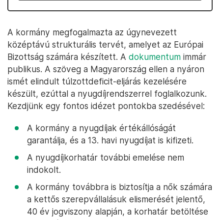
A kormány megfogalmazta az úgynevezett
középtávú strukturális tervét, amelyet az Európai
Bizottság számára készített. A
dokumentum
immár
publikus. A szöveg a Magyarország ellen a nyáron
ismét elindult túlzottdeficit-eljárás kezelésére
készült, ezúttal a nyugdíjrendszerrel foglalkozunk.
Kezdjünk egy fontos idézet pontokba szedésével:
A kormány a nyugdíjak értékállóságát
garantálja, és a 13. havi nyugdíjat is kifizeti.
A nyugdíjkorhatár további emelése nem
indokolt.
A kormány továbbra is biztosítja a nők számára
a kettős szerepvállalásuk elismerését jelentő,
40 év jogviszony alapján, a korhatár betöltése