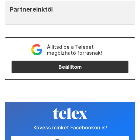
Partnereinktől
Állítsd be a Telexet
megbízható forrásnak!
Beállítom
Kövess minket Facebookon is!