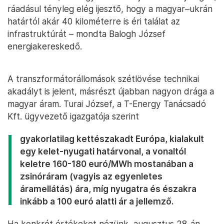
ráadásul tényleg elég ijesztő, hogy a magyar–ukrán
határtól akár 40 kilométerre is éri találat az
infrastruktúrát – mondta Balogh József
energiakereskedő.
A transzformátorállomások szétlövése technikai
akadályt is jelent, másrészt újabban nagyon drága a
magyar áram. Turai József, a T-Energy Tanácsadó
Kft. ügyvezető igazgatója szerint
gyakorlatilag kettészakadt Európa, kialakult
egy kelet-nyugati határvonal, a vonaltól
keletre 160-180 euró/MWh mostanában a
zsinóráram (vagyis az egyenletes
áramellátás) ára, míg nyugatra és északra
inkább a 100 euró alatti ár a jellemző.
Ha konkrét értékeket nézünk, augusztus 28-án,