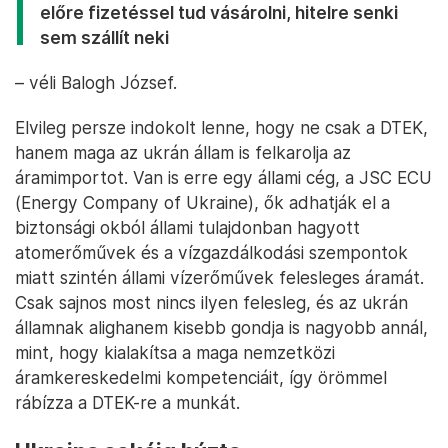
előre fizetéssel tud vásárolni, hitelre senki
sem szállít neki
– véli Balogh József.
Elvileg persze indokolt lenne, hogy ne csak a DTEK,
hanem maga az ukrán állam is felkarolja az
áramimportot. Van is erre egy állami cég, a JSC ECU
(Energy Company of Ukraine), ők adhatják el a
biztonsági okból állami tulajdonban hagyott
atomerőművek és a vízgazdálkodási szempontok
miatt szintén állami vízerőművek felesleges áramát.
Csak sajnos most nincs ilyen felesleg, és az ukrán
államnak alighanem kisebb gondja is nagyobb annál,
mint, hogy kialakítsa a maga nemzetközi
áramkereskedelmi kompetenciáit, így örömmel
rábízza a DTEK-re a munkát.