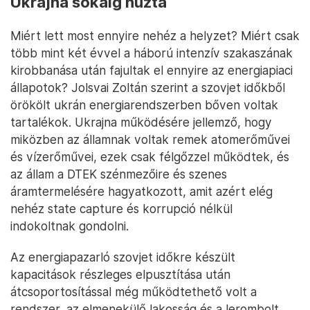
Ukrajna sokáig húzta
Miért lett most ennyire nehéz a helyzet? Miért csak
több mint két évvel a háború intenzív szakaszának
kirobbanása után fajultak el ennyire az energiapiaci
állapotok? Jolsvai Zoltán szerint a szovjet időkből
örökölt ukrán energiarendszerben bőven voltak
tartalékok. Ukrajna működésére jellemző, hogy
miközben az államnak voltak remek atomerőművei
és vízerőművei, ezek csak félgőzzel működtek, és
az állam a DTEK szénmezőire és szenes
áramtermelésére hagyatkozott, amit azért elég
nehéz state capture és korrupció nélkül
indokoltnak gondolni.
Az energiapazarló szovjet időkre készült
kapacitások részleges elpusztítása után
átcsoportosítással még működtethető volt a
rendszer, az elmenekülő lakosság és a lerombolt