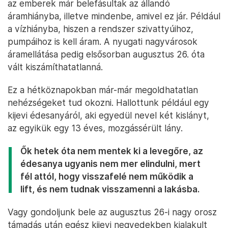
az emberek már belefásultak az állandó
áramhiányba, illetve mindenbe, amivel ez jár. Például
a vízhiányba, hiszen a rendszer szivattyúihoz,
pumpáihoz is kell áram. A nyugati nagyvárosok
áramellátása pedig elsősorban augusztus 26. óta
vált kiszámíthatatlanná.
Ez a hétköznapokban már-már megoldhatatlan
nehézségeket tud okozni. Hallottunk például egy
kijevi édesanyáról, aki egyedül nevel két kislányt,
az egyikük egy 13 éves, mozgássérült lány.
Ők hetek óta nem mentek ki a levegőre, az
édesanya ugyanis nem mer elindulni, mert
fél attól, hogy visszafelé nem működik a
lift, és nem tudnak visszamenni a lakásba.
Vagy gondoljunk bele az augusztus 26-i nagy orosz
támadás után egész kijevi negyedekben kialakult