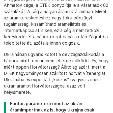
Ahmetov cége, a DTEK bonyolítja le a vásárlások 80
százalékát. A cég amolyan állam az államban. Mivel
az áramkereskedéshez nagy fokú pénzügyi
rugalmasság, kiszámítható áramellátás és
internetkapcsolat is kell, ez a cég a nemzetközi
kereskedését a háború kirobbanása után Zágrábba
telepítette át, azóta is innen dolgozik.
Ukrajnában ugyanis kötött a devizagazdálkodás a
háború miatt, onnan nem lehetne működni. És, hogy
miért éppen Horvátország? Állítólag azért, mert a
DTEK hagyományosan szállított horvát vízenergiát
Ukrajnába és exportált „koszos” (vagyis szenes)
ukrán áramot Horvátországba, azaz volt
helyismerete.
Fontos paramétere most az ukrán
áramimportnak az is, hogy Ukrajna csak