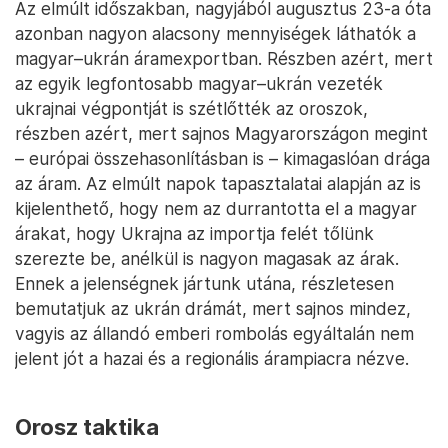
Az elmúlt időszakban, nagyjából augusztus 23-a óta
azonban nagyon alacsony mennyiségek láthatók a
magyar–ukrán áramexportban. Részben azért, mert
az egyik legfontosabb magyar–ukrán vezeték
ukrajnai végpontját is szétlőtték az oroszok,
részben azért, mert sajnos Magyarországon megint
– európai összehasonlításban is – kimagaslóan drága
az áram. Az elmúlt napok tapasztalatai alapján az is
kijelenthető, hogy nem az durrantotta el a magyar
árakat, hogy Ukrajna az importja felét tőlünk
szerezte be, anélkül is nagyon magasak az árak.
Ennek a jelenségnek jártunk utána, részletesen
bemutatjuk az ukrán drámát, mert sajnos mindez,
vagyis az állandó emberi rombolás egyáltalán nem
jelent jót a hazai és a regionális árampiacra nézve.
Orosz taktika