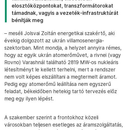
elosztóközpontokat, transzformátorokat
támadnak, vagyis a vezeték-infrastruktúrát
bénítják meg
– meséli Jolsvai Zoltán energetikai szakértő, aki
évekig dolgozott az ukrán villamosenergia-
szektorban. Mint mondja, a helyzet annyira rémes,
hogy az egyik ukrán atomerőművet, a rivnei (vagy
Rovno) Varashnál található 2819 MW-os nukleáris
létesítményt le kellett terhelni, mert a rendszer
nem volt képes elszállítani a megtermelt áramot.
Pedig egy atomerőmű leállítása nem egyszerű
feladat, békeidőben hetekig tartó tervezés előz
meg egy ilyen lépést.
A szakember szerint a frontokhoz közeli
városokban teljesen esetleges az áramszolgáltatás,