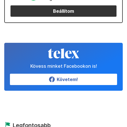
Beállítom
Kövess minket Facebookon is!
Követem!
Legfontosabb