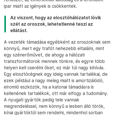
ipar miatt az igények is csökkentek.
Az viszont, hogy az elosztóhálózatot lövik
szét az oroszok, lehetetlenné teszi az
ellátást.
A vezeték támadása egyébként az oroszoknak sem
könnyű, mert egy trafót nehezebb eltalálni, mint
egy szénerőművet, de ahogy a hálózati
transzformátorok mennek tönkre, és egyre több
helyen kell cserélni őket, ez már túl nagy kihívás.
Egy elosztócégnek egy ideig vannak tartalékai, de
ezek például a nagy meleg miatt is amortizálódó,
elromló eszközök, ha a katonai támadásra is
kellenének tartalékok, ott már elfogy a tudomány.
A nyugati gyártók pedig tele vannak
megrendeléssel, nem könnyű a lesben álló török,
kínai gyártóktól sem rendelni, mindenhol sorban