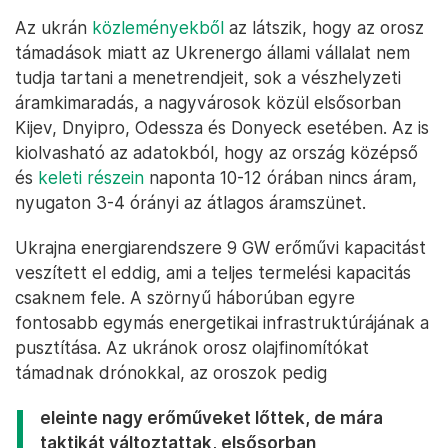
Az ukrán
közleményekből
az látszik, hogy az orosz
támadások miatt az Ukrenergo állami vállalat nem
tudja tartani a menetrendjeit, sok a vészhelyzeti
áramkimaradás, a nagyvárosok közül elsősorban
Kijev, Dnyipro, Odessza és Donyeck esetében. Az is
kiolvasható az adatokból, hogy az ország középső
és
keleti részein
naponta 10-12 órában nincs áram,
nyugaton 3-4 órányi az átlagos áramszünet.
Ukrajna energiarendszere 9 GW erőművi kapacitást
veszített el eddig, ami a teljes termelési kapacitás
csaknem fele. A szörnyű háborúban egyre
fontosabb egymás energetikai infrastruktúrájának a
pusztítása. Az ukránok orosz olajfinomítókat
támadnak drónokkal, az oroszok pedig
eleinte nagy erőműveket lőttek, de mára
taktikát változtattak, elsősorban