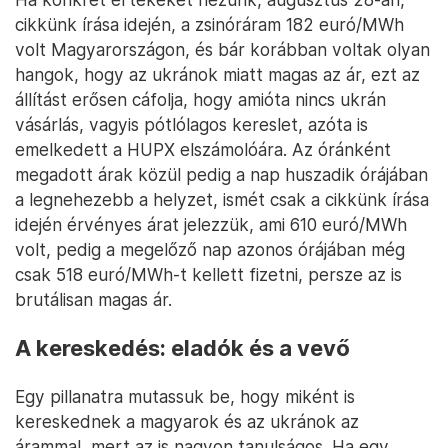
cikkünk írása idején, a zsinóráram 182 euró/MWh
volt Magyarországon, és bár korábban voltak olyan
hangok, hogy az ukránok miatt magas az ár, ezt az
állítást erősen cáfolja, hogy amióta nincs ukrán
vásárlás, vagyis pótlólagos kereslet, azóta is
emelkedett a HUPX elszámolóára. Az óránként
megadott árak közül pedig a nap huszadik órájában
a legnehezebb a helyzet, ismét csak a cikkünk írása
idején érvényes árat jelezzük, ami 610 euró/MWh
volt, pedig a megelőző nap azonos órájában még
csak 518 euró/MWh-t kellett fizetni, persze az is
brutálisan magas ár.
A kereskedés: eladók és a vevő
Egy pillanatra mutassuk be, hogy miként is
kereskednek a magyarok és az ukránok az
árammal, mert az is nagyon tanulságos. Ha egy