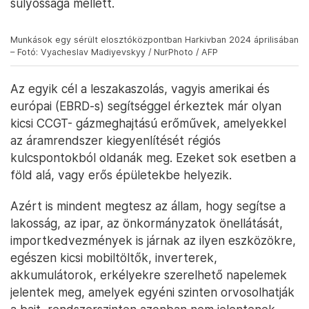
súlyossága mellett.
Munkások egy sérült elosztóközpontban Harkivban 2024 áprilisában
– Fotó: Vyacheslav Madiyevskyy / NurPhoto / AFP
Az egyik cél a leszakaszolás, vagyis amerikai és
európai (EBRD-s) segítséggel érkeztek már olyan
kicsi CCGT- gázmeghajtású erőművek, amelyekkel
az áramrendszer kiegyenlítését régiós
kulcspontokból oldanák meg. Ezeket sok esetben a
föld alá, vagy erős épületekbe helyezik.
Azért is mindent megtesz az állam, hogy segítse a
lakosság, az ipar, az önkormányzatok önellátását,
importkedvezmények is járnak az ilyen eszközökre,
egészen kicsi mobiltöltők, inverterek,
akkumulátorok, erkélyekre szerelhető napelemek
jelentek meg, amelyek egyéni szinten orvosolhatják