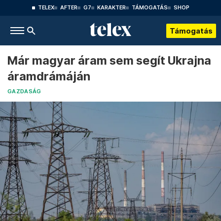
TELEX
AFTER
G7
KARAKTER
TÁMOGATÁS
SHOP
Támogatás
Már magyar áram sem segít Ukrajna
áramdrámáján
GAZDASÁG