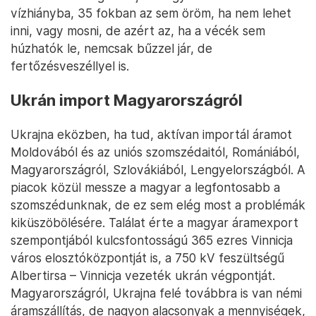
vízhiányba, 35 fokban az sem öröm, ha nem lehet
inni, vagy mosni, de azért az, ha a vécék sem
húzhatók le, nemcsak bűzzel jár, de
fertőzésveszéllyel is.
Ukrán import Magyarországról
Ukrajna eközben, ha tud, aktívan importál áramot
Moldovából és az uniós szomszédaitól, Romániából,
Magyarországról, Szlovákiából, Lengyelországból. A
piacok közül messze a magyar a legfontosabb a
szomszédunknak, de ez sem elég most a problémák
kiküszöbölésére. Találat érte a magyar áramexport
szempontjából kulcsfontosságú 365 ezres Vinnicja
város elosztóközpontját is, a 750 kV feszültségű
Albertirsa – Vinnicja vezeték ukrán végpontját.
Magyarországról, Ukrajna felé továbbra is van némi
áramszállítás, de nagyon alacsonyak a mennyiségek,