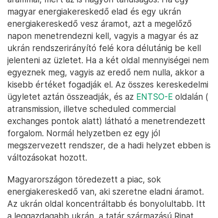
magyar energiakereskedő elad és egy ukrán
energiakereskedő vesz áramot, azt a megelőző
napon menetrendezni kell, vagyis a magyar és az
ukrán rendszerirányító felé kora délutánig be kell
jelenteni az üzletet. Ha a két oldal mennyiségei nem
egyeznek meg, vagyis az eredő nem nulla, akkor a
kisebb értéket fogadják el. Az összes kereskedelmi
ügyletet aztán összeadják, és az
ENTSO-E
oldalán (
atransmission, illetve scheduled commercial
exchanges pontok alatt) látható a menetrendezett
forgalom. Normál helyzetben ez egy jól
megszervezett rendszer, de a hadi helyzet ebben is
változásokat hozott.
Magyarországon töredezett a piac, sok
energiakereskedő van, aki szeretne eladni áramot.
Az ukrán oldal koncentráltabb és bonyolultabb. Itt
a leggazdagabb ukrán, a tatár származású Rinat