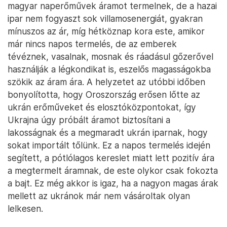
magyar naperőművek áramot termelnek, de a hazai
ipar nem fogyaszt sok villamosenergiát, gyakran
mínuszos az ár, míg hétköznap kora este, amikor
már nincs napos termelés, de az emberek
tévéznek, vasalnak, mosnak és ráadásul gőzerővel
használják a légkondikat is, eszelős magasságokba
szökik az áram ára. A helyzetet az utóbbi időben
bonyolította, hogy Oroszország erősen lőtte az
ukrán erőműveket és elosztóközpontokat, így
Ukrajna úgy próbált áramot biztosítani a
lakosságnak és a megmaradt ukrán iparnak, hogy
sokat importált tőlünk. Ez a napos termelés idején
segített, a pótlólagos kereslet miatt lett pozitív ára
a megtermelt áramnak, de este olykor csak fokozta
a bajt. Ez még akkor is igaz, ha a nagyon magas árak
mellett az ukránok már nem vásároltak olyan
lelkesen.