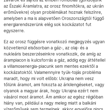
az Északi Áramlatra, az orosz finomítókra, az ukrán
erőművekre) olyan problémákat hoznak felszínre,
amelyben a ma is alapvetően Oroszországtól függő
energiarendszerünk elég sok kockázatot fut
egyszerre.
Ez az orosz függésre vonatkozó megjegyzés ugyan
közvetlenül elsősorban a gáz-, az olaj- és a
nukleáris beszerzéseinkre vonatkozik, de amíg az
árampiacon is kulcsforrás a gáz, addig egy áttétellel
a villamosenergia-piacunk sem mentes ezektől a
kockázatoktól. Valamennyire tyúk-tojás probléma
maradt, hogy mi volt előbb: Ukrajna nem vesz
tőlünk áramot, ami fokozta az árkilengéseket, vagy
olyanok a magyar árak, hogy Ukrajna ezért nem
vásárol most áramot. Ám amikor az egész régióban
hiány van, például a nagy meleg miatt a balkáni
vízerőművek sem termelnek, akkor egyelőre nincs