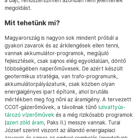
a bajt, rendszerszinten azonban nem jelentenek
megoldást.
Mit tehetünk mi?
Magyarország is nagyon sok mindent próbál a
gyakori zavarok és az árkilengések ellen tenni,
vannak akkumulátor-programok, megújuló
fejlesztések, csak sajnos elég egyoldalúan, döntő
többségében naperőművesek. De azért készült
geotermikus stratégia, van trafo-programunk,
akkumulátorpályázatunk, csak közben olyan
energiaigényes ipart építünk, ahol brutális
mértékben meg fog nőni az áramigény. A tervezett
CCGT-gázerőművek, a távolinak tűnő
szivattyús-
tározó vízerőművek
és a még rizikósabb programok
(
azeri zöld áram
, Paks II.) messze vannak. Turai
József szerint viszont az állandó energiapiaci
zavarok és sajnos az emberi rombolás (gondoljunk