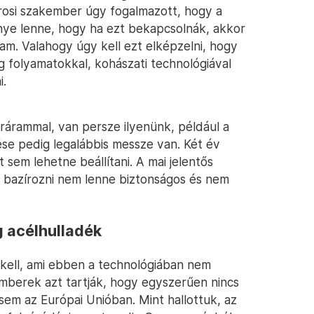
osi szakember úgy fogalmazott, hogy a
nye lenne, hogy ha ezt bekapcsolnák, akkor
m. Valahogy úgy kell ezt elképzelni, hogy
g folyamatokkal, kohászati technológiával
i.
rárammal, van persze ilyenünk, például a
pése pedig legalábbis messze van. Két év
sem lehetne beállítani. A mai jelentős
 bazírozni nem lenne biztonságos és nem
g acélhulladék
kell, ami ebben a technológiában nem
emberek azt tartják, hogy egyszerűen nincs
em az Európai Unióban. Mint hallottuk, az