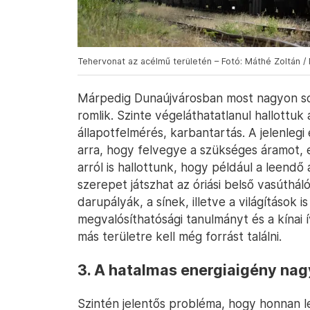
Tehervonat az acélmű területén – Fotó: Máthé Zoltán /
Márpedig Dunaújvárosban most nagyon sok i
romlik. Szinte végeláthatatlanul hallottu
állapotfelmérés, karbantartás. A jelenleg
arra, hogy felvegye a szükséges áramot, e
arról is hallottunk, hogy például a leendő
szerepet játszhat az óriási belső vasúthál
darupályák, a sínek, illetve a világítások i
megvalósíthatósági tanulmányt és a kínai
más területre kell még forrást találni.
3. A hatalmas energiaigény nag
Szintén jelentős probléma, hogy honnan l