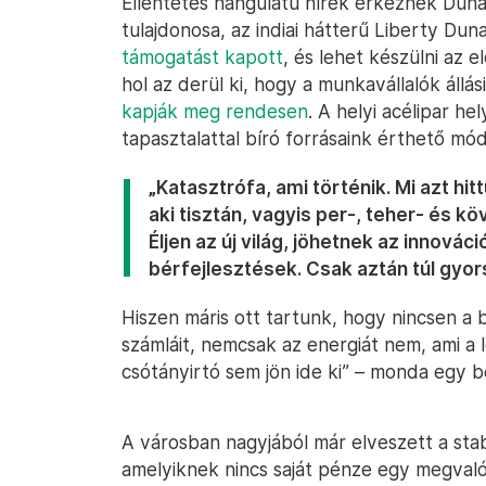
Ellentétes hangulatú hírek érkeznek Duna
tulajdonosa, az indiai hátterű Liberty Dun
támogatást kapott
, és lehet készülni az
hol az derül ki, hogy a munkavállalók áll
kapják meg rendesen
. A helyi acélipar h
tapasztalattal bíró forrásaink érthető m
„Katasztrófa, ami történik. Mi azt hi
aki tisztán, vagyis per-, teher- és 
Éljen az új világ, jöhetnek az innovác
bérfejlesztések. Csak aztán túl gyo
Hiszen máris ott tartunk, hogy nincsen a 
számláit, nemcsak az energiát nem, ami a 
csótányirtó sem jön ide ki” – monda egy 
A városban nagyjából már elveszett a sta
amelyiknek nincs saját pénze egy megvaló