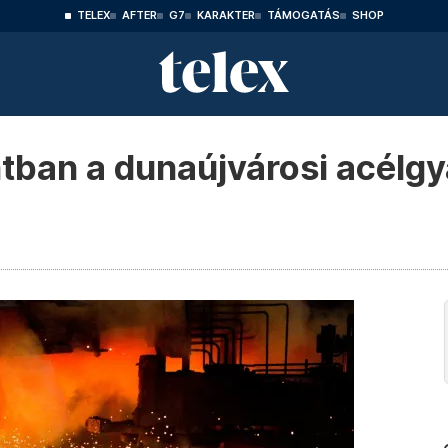
TELEX
AFTER
G7
KARAKTER
TÁMOGATÁS
SHOP
tban a dunaújvárosi acélgyá