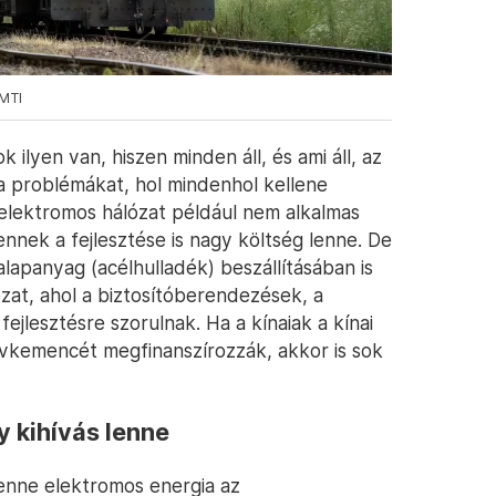
 MTI
lyen van, hiszen minden áll, és ami áll, az
k a problémákat, hol mindenhol kellene
i elektromos hálózat például nem alkalmas
nnek a fejlesztése is nagy költség lenne. De
 alapanyag (acélhulladék) beszállításában is
ózat, ahol a biztosítóberendezések, a
s fejlesztésre szorulnak. Ha a kínaiak a kínai
 ívkemencét megfinanszírozzák, akkor is sok
y kihívás lenne
enne elektromos energia az