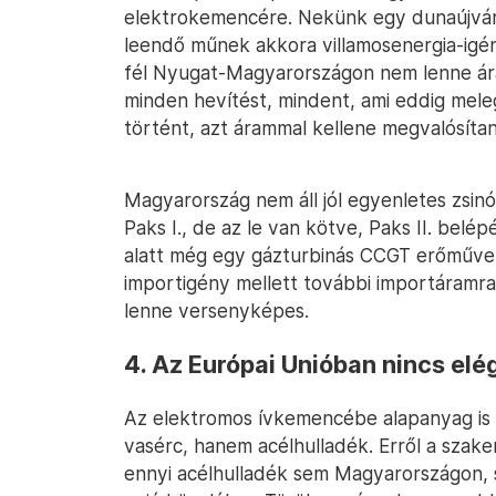
elektrokemencére. Nekünk egy dunaújvár
leendő műnek akkora villamosenergia-igé
fél Nyugat-Magyarországon nem lenne ára
minden hevítést, mindent, ami eddig mele
történt, azt árammal kellene megvalósítan
Magyarország nem áll jól egyenletes zsinó
Paks I., de az le van kötve, Paks II. belé
alatt még egy gázturbinás CCGT erőművet 
importigény mellett további importáramra
lenne versenyképes.
4. Az Európai Unióban nincs elé
Az elektromos ívkemencébe alapanyag is 
vasérc, hanem acélhulladék. Erről a szak
ennyi acélhulladék sem Magyarországon, s