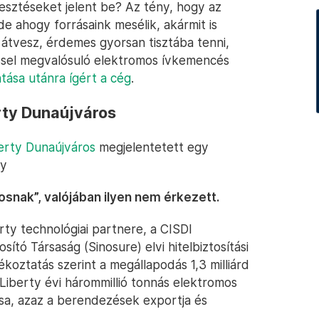
lesztéseket jelent be? Az tény, hogy az
de ahogy forrásaink mesélik, akármit is
 átvesz, érdemes gyorsan tisztába tenni,
téssel megvalósuló elektromos ívkemencés
ása utánra ígért a cég
.
erty Dunaújváros
erty Dunaújváros
megjelentetett egy
gy
osnak”, valójában ilyen nem érkezett.
rty technológiai partnere, a CISDI
sító Társaság (Sinosure) elvi hitelbiztosítási
ékoztatás szerint a megállapodás 1,3 milliárd
 Liberty évi hárommillió tonnás elektromos
sa, azaz a berendezések exportja és