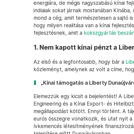
energiára, de mégis nagyszabású kínai fej
indiaiak sokat járnak mostanában Kínába, 
mond a cég, amit természetesen a sajtó is
hogy milyen realitása van a kínai fejlesz
fejlesztésnek, amit a
kokszgyártás beszánt
1. Nem kapott kínai pénzt a Lib
Az első és a legfontosabb, hogy bár a
Lib
közleményt, amelynek az volt a címe, ho
„Kínai támogatás a Liberty Dunaújvár
Elemezzük egy kicsit a bejelentést! A Libe
Engineering és a Kínai Export- és Hitelbizto
megállapodást kötött. Ennyi történt. A táj
eurós összegre vonatkozik, és utat nyit a
ívkemencés létesítményének finanszírozá
telepítése előtt Dunaújvárosban.