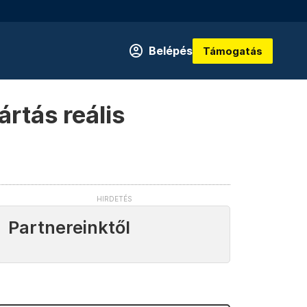
Belépés
Támogatás
rtás reális
Partnereinktől