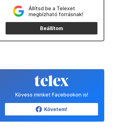
Állítsd be a Telexet
megbízható forrásnak!
Beállítom
Kövess minket Facebookon is!
Követem!