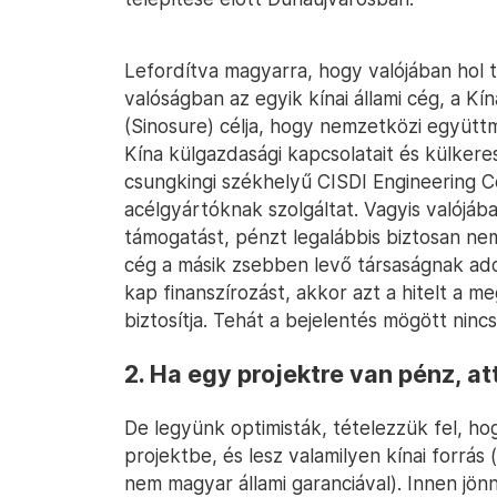
Lefordítva magyarra, hogy valójában hol t
valóságban az egyik kínai állami cég, a Kín
(Sinosure) célja, hogy nemzetközi együtt
Kína külgazdasági kapcsolatait és külkeres
csungkingi székhelyű CISDI Engineering Co
acélgyártóknak szolgáltat. Vagyis valójá
támogatást, pénzt legalábbis biztosan nem
cég a másik zsebben levő társaságnak ado
kap finanszírozást, akkor azt a hitelt a m
biztosítja. Tehát a bejelentés mögött ninc
2. Ha egy projektre van pénz, a
De legyünk optimisták, tételezzük fel, ho
projektbe, és lesz valamilyen kínai forrás
nem magyar állami garanciával). Innen jön