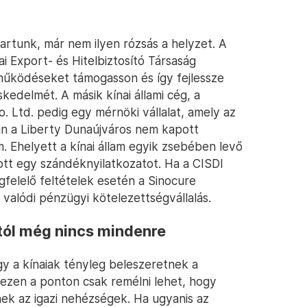
artunk, már nem ilyen rózsás a helyzet. A
ai Export- és Hitelbiztosító Társaság
működéseket támogasson és így fejlessze
kedelmét. A másik kínai állami cég, a
. Ltd. pedig egy mérnöki vállalat, amely az
ban a Liberty Dunaújváros nem kapott
. Ehelyett a kínai állam egyik zsebében levő
tt egy szándéknyilatkozatot. Ha a CISDI
egfelelő feltételek esetén a Sinocure
s valódi pénzügyi kötelezettségvállalás.
ttól még nincs mindenre
gy a kínaiak tényleg beleszeretnek a
 (ezen a ponton csak remélni lehet, hogy
nek az igazi nehézségek. Ha ugyanis az