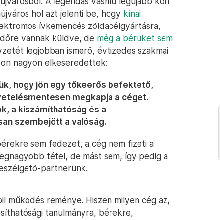
újvárosból. A legendás vasmű legújabb kori
aújváros hol azt jelenti be, hogy
kínai
 elektromos ívkemencés zöldacélgyártásra,
ásidőre vannak küldve, de
még a bérüket sem
elyzetét legjobban ismerő, évtizedes szakmai
ódon nagyon elkeseredettek:
ttük, hogy jön egy tőkeerős befektető,
követelésmentesen megkapja a céget.
iók, a kiszámíthatóság és a
rsan szembejött a valóság.
bérekre sem fedezet, a cég nem fizeti a
legnagyobb tétel, de mást sem, így pedig a
beszélgető-partnerünk.
bil működés reménye. Hiszen milyen cég az,
síthatósági tanulmányra, bérekre,