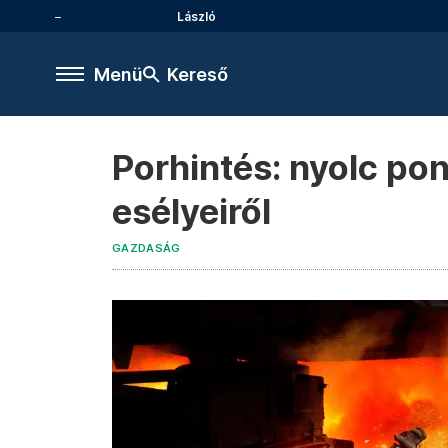
László
Menü
Kereső
Porhintés: nyolc pon
esélyeiről
GAZDASÁG