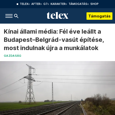
TELEX
AFTER
G7
KARAKTER
TÁMOGATÁS
SHOP
Támogatás
Kínai állami média: Fél éve leállt a
Budapest–Belgrád-vasút építése,
most indulnak újra a munkálatok
GAZDASÁG