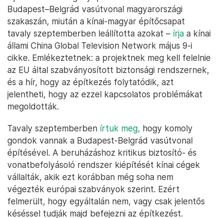
Budapest–Belgrád vasútvonal magyarországi
szakaszán, miután a kínai-magyar építőcsapat
tavaly szeptemberben leállította azokat –
írja
a kínai
állami China Global Television Network május 9-i
cikke. Emlékeztetnek: a projektnek meg kell felelnie
az EU által szabványosított biztonsági rendszernek,
és a hír, hogy az építkezés folytatódik, azt
jelentheti, hogy az ezzel kapcsolatos problémákat
megoldották.
Tavaly szeptemberben
írtuk meg,
hogy komoly
gondok vannak a Budapest-Belgrád vasútvonal
építésével. A beruházáshoz kritikus biztosító- és
vonatbefolyásoló rendszer kiépítését kínai cégek
vállalták, akik ezt korábban még soha nem
végezték európai szabványok szerint. Ezért
felmerült, hogy egyáltalán nem, vagy csak jelentős
késéssel tudják majd befejezni az építkezést.