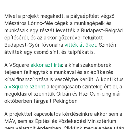
Mivel a projekt megakadt, a pályaépítést végző
Mészáros Lőrinc-féle cégek a munkagépeik és
munkásaik egy részét levették a Budapest-Belgrád
építéséről, és az akkor gőzerővel felújított
Budapest-Győr fővonalra
vitték át őket
. Szintén
átvittek egy csomó sínt, és talpfákat is.
A VSquare
akkor azt írta
: a kínai szakemberek
teljesen felhagytak a munkával és az építkezés
kínai finanszírozása is veszélybe került. A konfliktus
a VSquare szerint
a legmagasabb szintekig ért el, a
megoldásról szerintük Orbán és Hszi Csin-ping már
októberben tárgyalt Pekingben.
A projekttel kapcsolatos kérdéseinkre akkor sem a
MÁV, sem az Építési és Közlekedési Minisztérium
nem válaszolt érdemben. Cikkünk megjelenése után