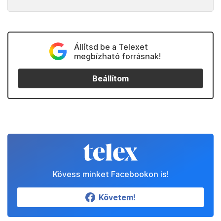
Állítsd be a Telexet
megbízható forrásnak!
Beállítom
Kövess minket Facebookon is!
Követem!