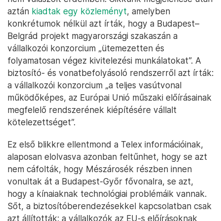
aztán
kiadtak egy közleményt
, amelyben
konkrétumok nélkül azt írták, hogy a Budapest–
Belgrád projekt magyarországi szakaszán a
vállalkozói konzorcium „ütemezetten és
folyamatosan végez kivitelezési munkálatokat”. A
biztosító- és vonatbefolyásoló rendszerről azt írták:
a vállalkozói konzorcium „a teljes vasútvonal
működőképes, az Európai Unió műszaki előírásainak
megfelelő rendszerének kiépítésére vállalt
kötelezettséget”.
Ez első blikkre ellentmond a Telex információinak,
alaposan elolvasva azonban feltűnhet, hogy se azt
nem cáfolták, hogy Mészárosék részben innen
vonultak át a Budapest-Győr fővonalra, se azt,
hogy a kínaiaknak technológiai problémáik vannak.
Sőt, a biztosítóberendezésekkel kapcsolatban csak
azt állították: a vállalkozók az EU-s előírásoknak