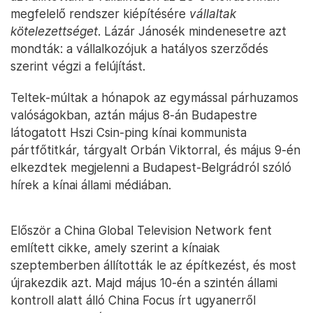
megfelelő rendszer kiépítésére
vállaltak
kötelezettséget
. Lázár Jánosék mindenesetre azt
mondták: a vállalkozójuk a hatályos szerződés
szerint végzi a felújítást.
Teltek-múltak a hónapok az egymással párhuzamos
valóságokban, aztán május 8-án Budapestre
látogatott Hszi Csin-ping kínai kommunista
pártfőtitkár, tárgyalt Orbán Viktorral, és május 9-én
elkezdtek megjelenni a Budapest-Belgrádról szóló
hírek a kínai állami médiában.
Először a China Global Television Network fent
említett cikke, amely szerint a kínaiak
szeptemberben állították le az építkezést, és most
újrakezdik azt. Majd május 10-én a szintén állami
kontroll alatt álló China Focus írt ugyanerről