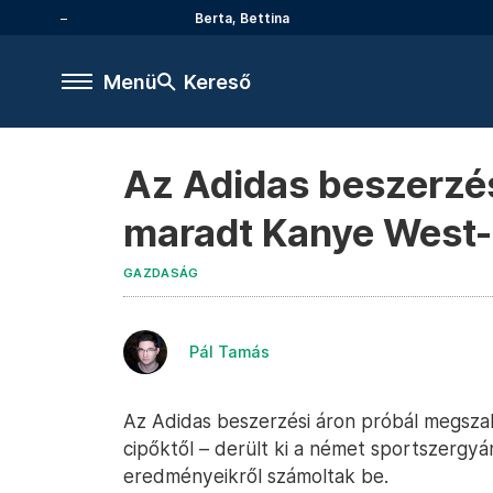
Berta, Bettina
Menü
Kereső
Az Adidas beszerzés
maradt Kanye West-
GAZDASÁG
Pál Tamás
Az Adidas beszerzési áron próbál megsza
cipőktől – derült ki a német sportszergy
eredményeikről számoltak be.