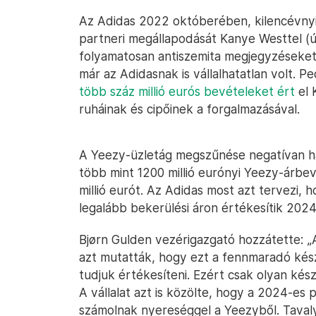
Az Adidas 2022 októberében, kilencévn
partneri megállapodását Kanye Westtel (ú
folyamatosan antiszemita megjegyzéseket t
már az Adidasnak is vállalhatatlan volt. P
több száz millió eurós bevételeket ért
el 
ruháinak és cipőinek a forgalmazásával.
A Yeezy-üzletág megszűnése negatívan h
több mint 1200 millió eurónyi Yeezy-árbe
millió eurót. Az Adidas most azt tervezi
legalább bekerülési áron értékesítik 202
Bjørn Gulden vezérigazgató hozzátette: „
azt mutatták, hogy ezt a fennmaradó kés
tudjuk értékesíteni. Ezért csak olyan kész
A vállalat azt is közölte, hogy a 2024-e
számolnak nyereséggel a Yeezyből. Tavaly