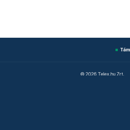
Tám
© 2026 Telex.hu Zrt.
Sütitájékoztató