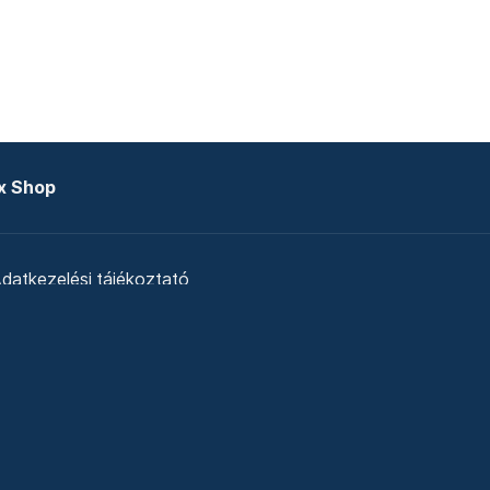
x Shop
datkezelési tájékoztató
zat
Telex Sales