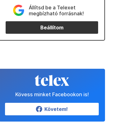
Állítsd be a Telexet
megbízható forrásnak!
Beállítom
Kövess minket Facebookon is!
Követem!