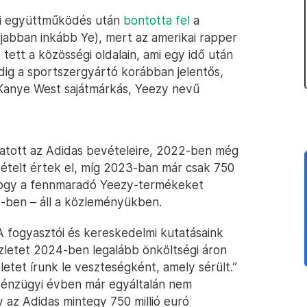
yi együttműködés után
bontotta fel
a
jabban inkább Ye), mert az amerikai rapper
ett a közösségi oldalain, ami egy idő után
edig a sportszergyártó korábban jelentős,
Kanye West sajátmárkás, Yeezy nevű
atott az Adidas bevételeire, 2022-ben még
vételt értek el, míg 2023-ban már csak 750
, hogy a fennmaradó Yeezy-termékeket
4-ben – áll a közleményükben.
A fogyasztói és kereskedelmi kutatásaink
zletet 2024-ben legalább önköltségi áron
letet írunk le veszteségként, amely sérült.”
s pénzügyi évben már egyáltalán nem
 az Adidas mintegy 750 millió euró