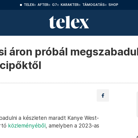
TELEX
AFTER
G7
KARAKTER
TÁMOGATÁS
SHOP
i áron próbál megszabadul
cipőktől
badulni a készleten maradt Kanye West-
ártó
közleményéből
, amelyben a 2023-as