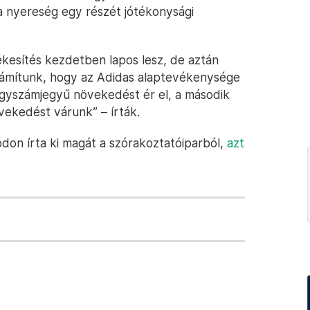
a nyereség egy részét jótékonysági
ékesítés kezdetben lapos lesz, de aztán
zámítunk, hogy az Adidas alaptevékenysége
egyszámjegyű növekedést ér el, a második
vekedést várunk” – írták.
on írta ki magát a szórakoztatóiparból,
azt