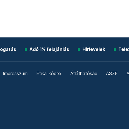
ogatás
Adó 1% felajánlás
Hírlevelek
Tele
Impresszum
Etikai kódex
Átláthatóság
ÁSZF
A
Süti beállítások
Szabályzatok
Kommentelési szabály