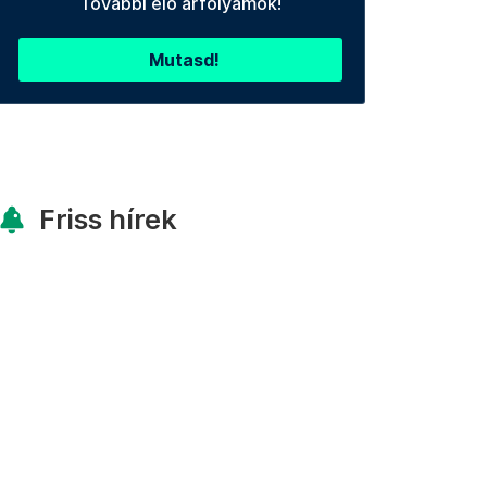
További élő árfolyamok!
Mutasd!
Friss hírek