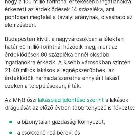
hogy a 100 millió forintnál értékesebb ingatlanokra
érkezett az érdeklődések 14 százaléka, ami
pontosan megfelel a tavalyi aránynak, olvasható az
elemzésben.
Budapesten kívül, a nagyvárosokban a lélektani
határ 60 millió forintnál húzódik meg, mert az
érdeklődések 80 százaléka ennél olcsóbb
ingatlanokra érkezik. A kisebb városokban szintén
21-40 milliós lakások a legnépszerűbbek, az
érdeklődők harmada szeretne ennyiért lakást
ezeken a településeken, írták.
Az MNB őszi
lakáspiaci jelentése szerint
a lakások
drágulását az előző évben több tényező is fékezte:
a bizonytalan gazdasági környezet;
a csökkenő reálbérek; és