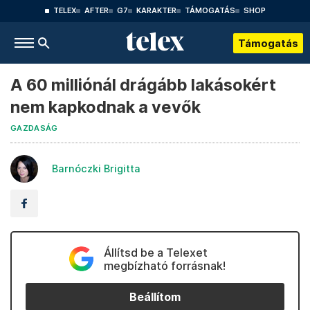
TELEX
AFTER
G7
KARAKTER
TÁMOGATÁS
SHOP
Támogatás
A 60 milliónál drágább lakásokért
nem kapkodnak a vevők
GAZDASÁG
Barnóczki Brigitta
Állítsd be a Telexet
megbízható forrásnak!
Beállítom