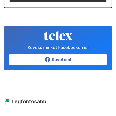
Kövess minket Facebookon is!
Követem!
Legfontosabb