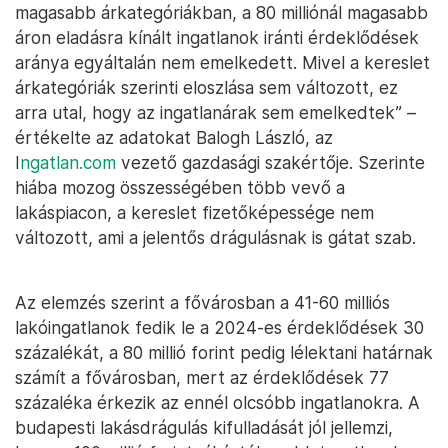
magasabb árkategóriákban, a 80 milliónál magasabb
áron eladásra kínált ingatlanok iránti érdeklődések
aránya egyáltalán nem emelkedett. Mivel a kereslet
árkategóriák szerinti eloszlása sem változott, ez
arra utal, hogy az ingatlanárak sem emelkedtek” –
értékelte az adatokat Balogh László, az
I
ngatlan.com
vezető gazdasági szakértője. Szerinte
hiába mozog összességében több vevő a
lakáspiacon, a kereslet fizetőképessége nem
változott, ami a jelentős drágulásnak is gátat szab.
Az elemzés szerint a fővárosban a 41-60 milliós
lakóingatlanok fedik le a 2024-es érdeklődések 30
százalékát, a 80 millió forint pedig lélektani határnak
számít a fővárosban, mert az érdeklődések 77
százaléka érkezik az ennél olcsóbb ingatlanokra. A
budapesti lakásdrágulás kifulladását jól jellemzi,