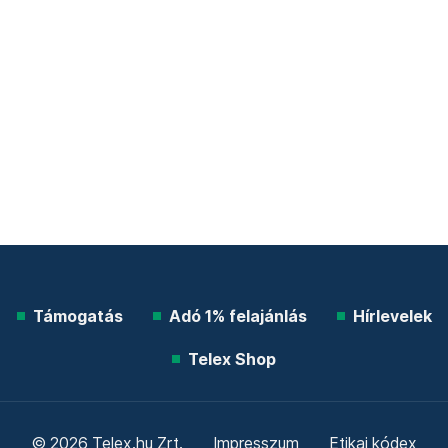
Támogatás
Adó 1% felajánlás
Hírlevelek
Telex Shop
© 2026 Telex.hu Zrt.
Impresszum
Etikai kódex