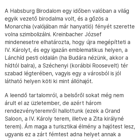
A Habsburg Birodalom egy időben valóban a világ
egyik vezető birodalma volt, és a gőzös a
Monarchia (valójában már hanyatló) fényét szerette
volna szimbolizálni. Kreinbacher József
mindenesetre elhatározta, hogy újra megépítteti a
IV. Károlyt, és egy igazán emblematikus helyen, a
Lánchíd pesti oldalán (ha Budára nézünk, akkor a
hídtól balra), a Széchenyi (korábbi Roosevelt) tér
szabad légterében, vagyis egy a városból is jól
látható helyen köti ki mint állóhajót.
A leendő tartalomról, a belsőről sokat még nem
árult el az üzletember, de azért három
rendezvényteremről hallottunk (ezek a Grand
Saloon, a IV. Károly terem, illetve a Zita királyné
terem). Ám maga a turisztikai élmény a hajótest lesz,
ugyanis ez a zárt fémtest adna helyet annak a