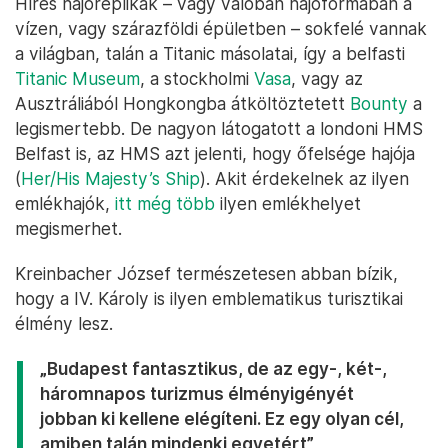
Híres hajóreplikák – vagy valóban hajóformában a
vízen, vagy szárazföldi épületben – sokfelé vannak
a világban, talán a Titanic másolatai, így a belfasti
Titanic Museum
, a stockholmi
Vasa
, vagy az
Ausztráliából Hongkongba átköltöztetett
Bounty
a
legismertebb. De nagyon látogatott a londoni HMS
Belfast is, az HMS azt jelenti, hogy őfelsége hajója
(
Her/His Majesty’s Ship
). Akit érdekelnek az ilyen
emlékhajók,
itt még több
ilyen emlékhelyet
megismerhet.
Kreinbacher József természetesen abban bízik,
hogy a IV. Károly is ilyen emblematikus turisztikai
élmény lesz.
„Budapest fantasztikus, de az egy-, két-,
háromnapos turizmus élményigényét
jobban ki kellene elégíteni. Ez egy olyan cél,
amiben talán mindenki egyetért”