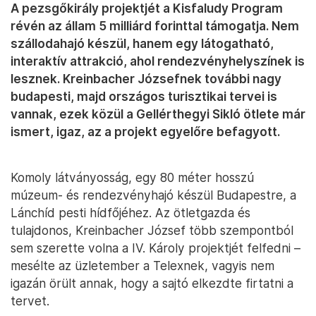
A pezsgőkirály projektjét a Kisfaludy Program
révén az állam 5 milliárd forinttal támogatja. Nem
szállodahajó készül, hanem egy látogatható,
interaktív attrakció, ahol rendezvényhelyszínek is
lesznek. Kreinbacher Józsefnek további nagy
budapesti, majd országos turisztikai tervei is
vannak, ezek közül a Gellérthegyi Sikló ötlete már
ismert, igaz, az a projekt egyelőre befagyott.
Komoly látványosság, egy 80 méter hosszú
múzeum- és rendezvényhajó készül Budapestre, a
Lánchíd pesti hídfőjéhez. Az ötletgazda és
tulajdonos, Kreinbacher József több szempontból
sem szerette volna a IV. Károly projektjét felfedni –
mesélte az üzletember a Telexnek, vagyis nem
igazán örült annak, hogy a sajtó elkezdte firtatni a
tervet.