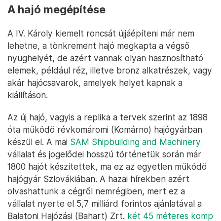
A hajó megépítése
A IV. Károly kiemelt roncsát újjáépíteni már nem
lehetne, a tönkrement hajó megkapta a végső
nyughelyét, de azért vannak olyan hasznosítható
elemek, például réz, illetve bronz alkatrészek, vagy
akár hajócsavarok, amelyek helyet kapnak a
kiállításon.
Az új hajó, vagyis a replika a tervek szerint az 1898
óta működő révkomáromi (Komárno) hajógyárban
készül el. A mai
SAM Shipbuilding and Machinery
vállalat és jogelődei hosszú történetük során már
1800 hajót készítettek, ma ez az egyetlen működő
hajógyár Szlovákiában. A hazai hírekben azért
olvashattunk a cégről nemrégiben, mert ez a
vállalat nyerte el 5,7 milliárd forintos ajánlatával a
Balatoni Hajózási (Bahart) Zrt.
két 45 méteres komp