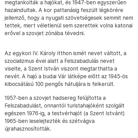
megtankolták a hajókat, és 1947-ben egyszerűen
hazaindultak. A kor pattanásig feszült légkörére
jellemző, hogy a nyugati szövetségesek semmit nem
tettek, mert véletlenül sem szerettek volna katonai
erővel a szovjet zónába tévedni.
Az egykori IV. Károly itthon ismét nevet váltott, a
szocializmus évei alatt a Felszabadulás nevet
viselte, a Szent István viszont megtarthatta a
nevét. A hajó a budai Vár látképe előtt az 1945-ös
kibocsátású 100 pengős hátuljára is felkerült.
1957-ben a szovjet hadsereg felújította a
Felszabadulást, onnantól turistahajóként szolgált
egészen 1976-ig, a testvérhajót (a Szent Istvánt)
1965-ben leselejtezték és szétvágva
újrahasznosították.