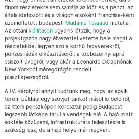
finom részletekre sem sajnálja az időt és a pénzt, az
általa idehozott és a világon elsőként franchise-ként
üzemeltetett budapesti
Madame Tussaud
mutatja.
Az ottani
kiállításon
ugyanis látszik, hogy a
projektgazda nagy élvezettel vetette bele magát a
részletekbe, legyen szó a korhű fegyverekről,
pénzes ládák elkészítéséről, a többezernyi apró
csiszolt üvegről, vagy akár a Leonardo DiCapriónak
New Yorkból méregdrágán rendelt
plasztikpezsgőről.
A IV. Károlyról annyit tudtunk meg, hogy az egyik
terem például egy szovjet tankot másol le belülről,
az itteni periszkópon keresztül pedig Budapest
legszebb látképe tárul a vendégek elé. A hajó miatt
sokféle közüzemi, infrastrukturális fejlesztésre is
szükség lesz, de a hajó helye már megvan.