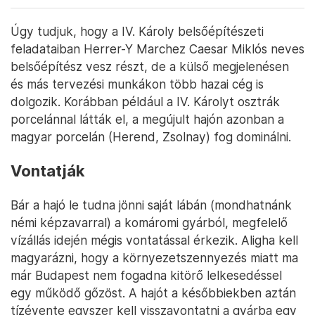
Úgy tudjuk, hogy a IV. Károly belsőépítészeti
feladataiban Herrer-Y Marchez Caesar Miklós neves
belsőépítész vesz részt, de a külső megjelenésen
és más tervezési munkákon több hazai cég is
dolgozik. Korábban például a IV. Károlyt osztrák
porcelánnal látták el, a megújult hajón azonban a
magyar porcelán (Herend, Zsolnay) fog dominálni.
Vontatják
Bár a hajó le tudna jönni saját lábán (mondhatnánk
némi képzavarral) a komáromi gyárból, megfelelő
vízállás idején mégis vontatással érkezik. Aligha kell
magyarázni, hogy a környezetszennyezés miatt ma
már Budapest nem fogadna kitörő lelkesedéssel
egy működő gőzöst. A hajót a későbbiekben aztán
tízévente egyszer kell visszavontatni a gyárba egy