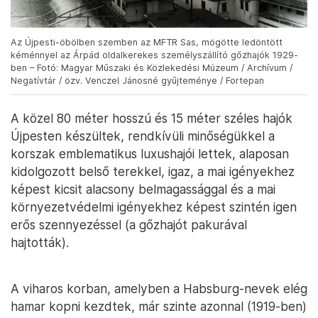
Az Újpesti-öbölben szemben az MFTR Sas, mögötte ledöntött
kéménnyel az Árpád oldalkerekes személyszállító gőzhajók 1929-
ben – Fotó: Magyar Műszaki és Közlekedési Múzeum / Archívum /
Negatívtár / özv. Venczel Jánosné gyűjteménye / Fortepan
A közel 80 méter hosszú és 15 méter széles hajók
Újpesten készültek, rendkívüli minőségükkel a
korszak emblematikus luxushajói lettek, alaposan
kidolgozott belső terekkel, igaz, a mai igényekhez
képest kicsit alacsony belmagassággal és a mai
környezetvédelmi igényekhez képest szintén igen
erős szennyezéssel (a gőzhajót pakurával
hajtották).
A viharos korban, amelyben a Habsburg-nevek elég
hamar kopni kezdtek, már szinte azonnal (1919-ben)