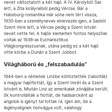
nevet változtatott a két hajó. A IV. Károlyból Sas
lett, a Zita királynéból pedig Vércse. Bár a
Habsburg-romantika már soha nem tért vissza,
1930-ban a személyneves elnevezés igen, a Sasból
Szent Imre lett, a Vércse pedig a Szent István
nevet vette fel. A hajók kiemelten fontos helyszínei
voltak az 1938-as Eucharisztikus
Világkongresszusnak, utána pedig ez a két hajó
vitte körbe a Dunán a Szent Jobbot.
Világháború és „felszabadulás”
1944-ben a németek Linzbe költöztették (rabolták)
a magyar hajóflottát, így a Szent Imrét és a Szent
Istvánt is. Miután Linz az amerikaiak zónájába került,
ők kontrollálták a flottát, de hadisarcként az
angolok is igényt tartottak rá. Igen ám, de a
legénységnek honvágya volt, valahogy