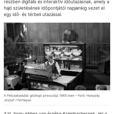
részben digitális és interaktív időutazásnak, amely a
hajó születésének időpontjától napjainkig vezet el
egy idő- és térbeli utazással.
A Felszabadulás gőzhajó presszója 1965-ben – Fotó: Hunyady
József / Fortepan
Azt, hogy ehhez van érzéke Kreinbachernek, aki a