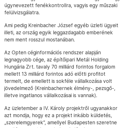
úgynevezett fenékkontrollra, vagyis egy műszaki
felülvizsgálatra.
Ami pedig Kreinbacher József egyéb üzleti ügyeit
illeti, az ország egyik leggazdagabb emberének
nem ment rosszul mostanában.
Az Opten céginformációs rendszer alapján
legnagyobb cége, az építőipari Metál Holding
Hungária Zrt. tavaly 70 milliárd forintos forgalom
mellett 13 milliárd forintos adó előtti profitot
termelt, de emellett is sokféle vállalkozása volt
jövedelmező (Kreinbachernek élmény-, pezsgő-,
illetve ingatlanos vállalkozásai is vannak).
Az üzletember a IV. Károly projektről ugyanakkor
azt mondja, hogy ez a projekt inkább küldetés,
„szerelemgyerek”, amellyel Budapesten szeretne