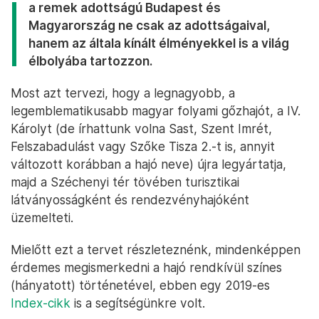
a remek adottságú Budapest és
Magyarország ne csak az adottságaival,
hanem az általa kínált élményekkel is a világ
élbolyába tartozzon.
Most azt tervezi, hogy a legnagyobb, a
legemblematikusabb magyar folyami gőzhajót, a IV.
Károlyt (de írhattunk volna Sast, Szent Imrét,
Felszabadulást vagy Szőke Tisza 2.-t is, annyit
változott korábban a hajó neve) újra legyártatja,
majd a Széchenyi tér tövében turisztikai
látványosságként és rendezvényhajóként
üzemelteti.
Mielőtt ezt a tervet részleteznénk, mindenképpen
érdemes megismerkedni a hajó rendkívül színes
(hányatott) történetével, ebben egy 2019-es
Index-cikk
is a segítségünkre volt.