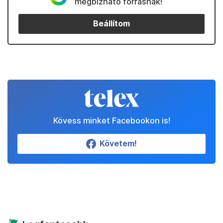
megbízható forrásnak!
Beállítom
Kövess minket Facebookon is!
Követem!