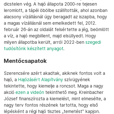
dicstelen vég. A hajó állapota 2000-re tejesen
leromlott, a tápéi öbölbe szállították, ahol azonban
alacsony vízállásnál úgy beragadt az iszapba, hogy
a magas vízállásnál sem emelkedett fel, 2012.
február 26-án az oldalát felsértette a jég, beömlött
a víz, a hajó megbillent, majd elsüllyedt. Hogy
milyen állapotba került, arról 2022-ben
szegedi
tudósítónk készített anyagot
.
Mentőcsapatok
Szerencsére azért akadtak, akiknek fontos volt a
hajó, a
Hajózásért Alapítvány
szívügyének
tekintette, hogy kiemelje a roncsot. Maga a nagy
akció
ezen a videón
tekinthető meg. Kreinbacher
József finanszírozta a kiemelést, mint elmesélte, a
nagy terv fontos részének tartotta, hogy első
lépésként a régi hajó tisztes „temetést” kapjon.