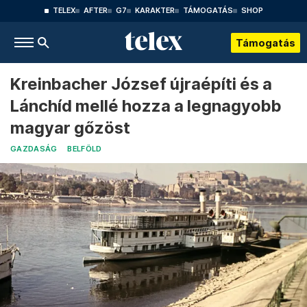
TELEX
AFTER
G7
KARAKTER
TÁMOGATÁS
SHOP
Támogatás
Kreinbacher József újraépíti és a
Lánchíd mellé hozza a legnagyobb
magyar gőzöst
GAZDASÁG
BELFÖLD