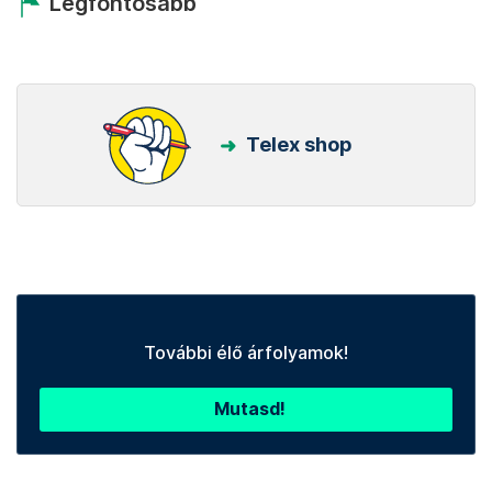
Legfontosabb
Telex shop
További élő árfolyamok!
Mutasd!