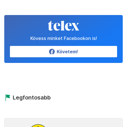
Kövess minket Facebookon is!
Követem!
Legfontosabb