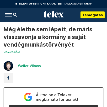
TELEX
AFTER
G7
KARAKTER
TÁMOGATÁS
SHOP
Támogatás
Még életbe sem lépett, de máris
visszavonja a kormány a saját
vendégmunkástörvényét
GAZDASÁG
Weiler Vilmos
Állítsd be a Telexet
megbízható forrásnak!