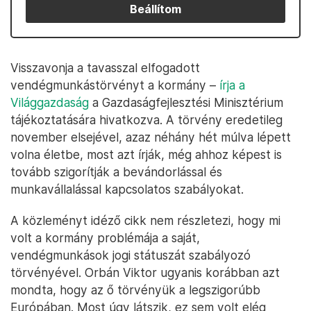
Beállítom
Visszavonja a tavasszal elfogadott
vendégmunkástörvényt a kormány –
írja a
Világgazdaság
a Gazdaságfejlesztési Minisztérium
tájékoztatására hivatkozva. A törvény eredetileg
november elsejével, azaz néhány hét múlva lépett
volna életbe, most azt írják, még ahhoz képest is
tovább szigorítják a bevándorlással és
munkavállalással kapcsolatos szabályokat.
A közleményt idéző cikk nem részletezi, hogy mi
volt a kormány problémája a saját,
vendégmunkások jogi státuszát szabályozó
törvényével. Orbán Viktor ugyanis korábban azt
mondta, hogy az ő törvényük a legszigorúbb
Európában. Most úgy látszik, ez sem volt elég