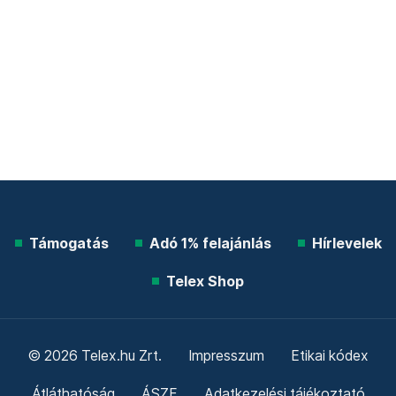
Támogatás
Adó 1% felajánlás
Hírlevelek
Telex Shop
© 2026 Telex.hu Zrt.
Impresszum
Etikai kódex
Átláthatóság
ÁSZF
Adatkezelési tájékoztató