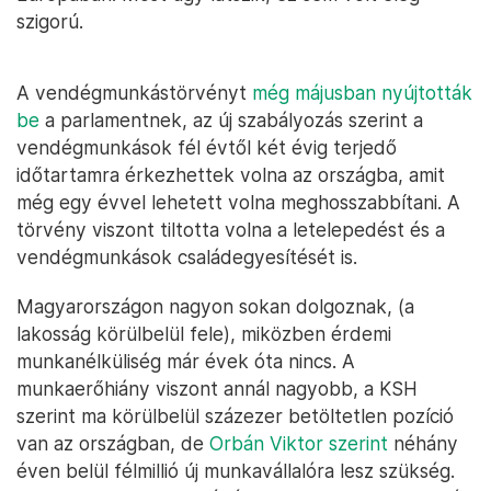
szigorú.
A vendégmunkástörvényt
még májusban nyújtották
be
a parlamentnek, az új szabályozás szerint a
vendégmunkások fél évtől két évig terjedő
időtartamra érkezhettek volna az országba, amit
még egy évvel lehetett volna meghosszabbítani. A
törvény viszont tiltotta volna a letelepedést és a
vendégmunkások családegyesítését is.
Magyarországon nagyon sokan dolgoznak, (a
lakosság körülbelül fele), miközben érdemi
munkanélküliség már évek óta nincs. A
munkaerőhiány viszont annál nagyobb, a KSH
szerint ma körülbelül százezer betöltetlen pozíció
van az országban, de
Orbán Viktor szerint
néhány
éven belül félmillió új munkavállalóra lesz szükség.