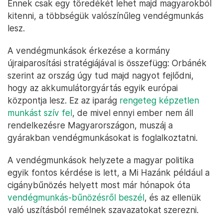
Ennek csak egy töredékét lehet majd magyarokból
kitenni, a többségük valószínűleg vendégmunkás
lesz.
A vendégmunkások érkezése a kormány
újraiparosítási stratégiájával is összefügg: Orbánék
szerint az ország úgy tud majd nagyot fejlődni,
hogy az akkumulátorgyártás egyik európai
központja lesz. Ez az iparág
rengeteg képzetlen
munkást szív fel
, de mivel ennyi ember nem áll
rendelkezésre Magyarországon, muszáj a
gyárakban vendégmunkásokat is foglalkoztatni.
A vendégmunkások helyzete a magyar politika
egyik fontos kérdése is lett, a Mi Hazánk például a
cigánybűnözés helyett most már hónapok óta
vendégmunkás-bűnözésről beszél
, és az ellenük
való uszításból remélnek szavazatokat szerezni.