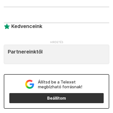
Kedvenceink
Partnereinktől
Állítsd be a Telexet
megbízható forrásnak!
Beállítom