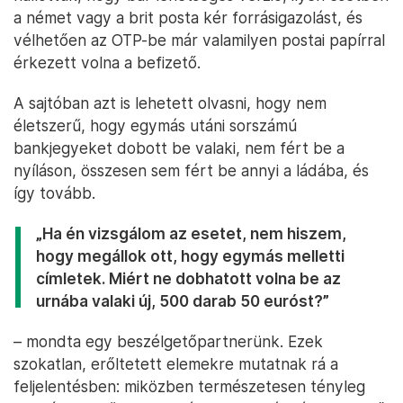
a német vagy a brit posta kér forrásigazolást, és
vélhetően az OTP-be már valamilyen postai papírral
érkezett volna a befizető.
A sajtóban azt is lehetett olvasni, hogy nem
életszerű, hogy egymás utáni sorszámú
bankjegyeket dobott be valaki, nem fért be a
nyíláson, összesen sem fért be annyi a ládába, és
így tovább.
„Ha én vizsgálom az esetet, nem hiszem,
hogy megállok ott, hogy egymás melletti
címletek. Miért ne dobhatott volna be az
urnába valaki új, 500 darab 50 euróst?”
– mondta egy beszélgetőpartnerünk. Ezek
szokatlan, erőltetett elemekre mutatnak rá a
feljelentésben: miközben természetesen tényleg