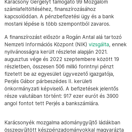
Karácsony Gergelyt támogató 99 Mozgalom
számlafeltöltéséhez, finanszírozásához
kapcsolódóan. A pénzbefizetési ügy és a bank
mostani lépése is több szempontból zavaros.
A finanszírozást először a Rogán Antal alá tartozó
Nemzeti Információs Központ (NIK)
vizsgálta
, ennek
nyilvánosságra került részletei alapján 2021.
augusztus vége és 2022 szeptembere között 19
részletben, összesen 506 millió forintnyi pénzt
fizetett be az egyesület ügyvezető igazgatója,
Perjés Gábor párbeszédes II. kerületi
önkormányzati képviselő. A befizetések jelentős
része valutában történt: 917 ezer eurót és 3900
angol fontot tett Perjés a bankszámlára.
Karácsonyék mozgalma adománygyűjtő ládákban
összegyűjtött készpénzadományokkal magyarázta