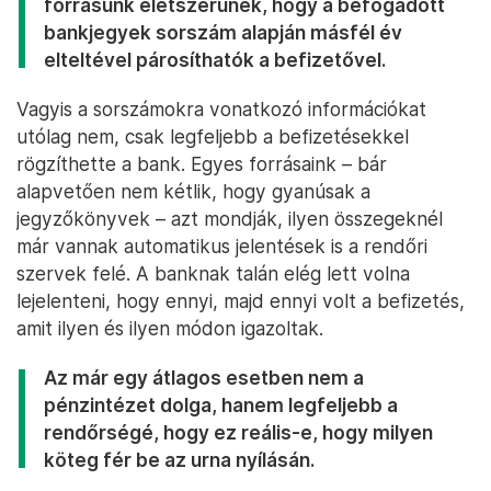
forrásunk életszerűnek, hogy a befogadott
bankjegyek sorszám alapján másfél év
elteltével párosíthatók a befizetővel.
Vagyis a sorszámokra vonatkozó információkat
utólag nem, csak legfeljebb a befizetésekkel
rögzíthette a bank. Egyes forrásaink – bár
alapvetően nem kétlik, hogy gyanúsak a
jegyzőkönyvek – azt mondják, ilyen összegeknél
már vannak automatikus jelentések is a rendőri
szervek felé. A banknak talán elég lett volna
lejelenteni, hogy ennyi, majd ennyi volt a befizetés,
amit ilyen és ilyen módon igazoltak.
Az már egy átlagos esetben nem a
pénzintézet dolga, hanem legfeljebb a
rendőrségé, hogy ez reális-e, hogy milyen
köteg fér be az urna nyílásán.