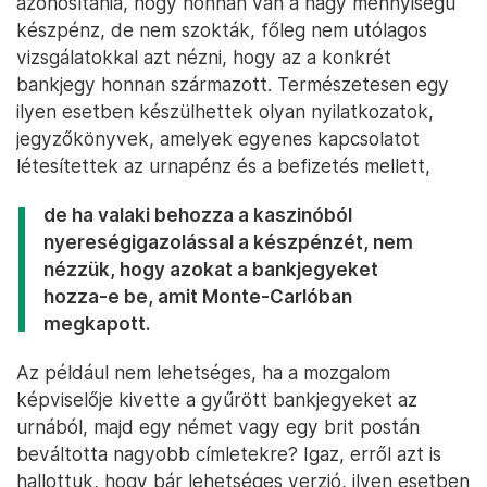
azonosítania, hogy honnan van a nagy mennyiségű
készpénz, de nem szokták, főleg nem utólagos
vizsgálatokkal azt nézni, hogy az a konkrét
bankjegy honnan származott. Természetesen egy
ilyen esetben készülhettek olyan nyilatkozatok,
jegyzőkönyvek, amelyek egyenes kapcsolatot
létesítettek az urnapénz és a befizetés mellett,
de ha valaki behozza a kaszinóból
nyereségigazolással a készpénzét, nem
nézzük, hogy azokat a bankjegyeket
hozza-e be, amit Monte-Carlóban
megkapott.
Az például nem lehetséges, ha a mozgalom
képviselője kivette a gyűrött bankjegyeket az
urnából, majd egy német vagy egy brit postán
beváltotta nagyobb címletekre? Igaz, erről azt is
hallottuk, hogy bár lehetséges verzió, ilyen esetben