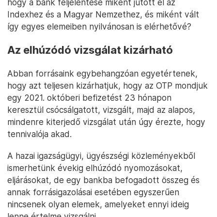
hogy a bank feljelentése miként jutott el az
Indexhez és a Magyar Nemzethez, és miként vált
így egyes elemeiben nyilvánosan is elérhetővé?
Az elhúzódó vizsgálat kizárható
Abban forrásaink egybehangzóan egyetértenek,
hogy azt teljesen kizárhatjuk, hogy az OTP mondjuk
egy 2021. októberi befizetést 23 hónapon
keresztül csócsálgatott, vizsgált, majd az alapos,
mindenre kiterjedő vizsgálat után úgy érezte, hogy
tennivalója akad.
A hazai igazságügyi, ügyészségi közleményekből
ismerhetünk évekig elhúzódó nyomozásokat,
eljárásokat, de egy bankba befogadott összeg és
annak forrásigazolásai esetében egyszerűen
nincsenek olyan elemek, amelyeket ennyi ideig
lenne értelme vizsgálni.