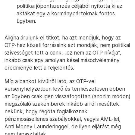
politikai jópontszerzés céljából nyitotta ki az
aktákat egy a kormánypártoknak fontos
ügyben.
Aligha árulunk el titkot, ha azt mondjuk, hogy az
OTP-hez közeli forrásaink azt mondják, nem politikai
szívességet tett a bank, „ez nem az OTP nívója”,
inkább csak egy amolyan kései másodvélemény
eredménye lett a feljelentés.
Míg a bankot kívülről látó, az OTP-vel
versenyhelyzetben levő és természetesen ebben
az ügyben csak igen visszafogottan (anonim módon)
megszólaló szakemberek inkább arról meséltek
nekünk, hogy régóta foglalkoznak
pénzmosásellenes szabályokkal, vagyis AML-lel,
Anti Money Launderinggel, de ilyen eljárást még
nem tapasztaltak.