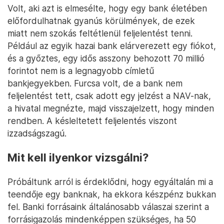
Volt, aki azt is elmesélte, hogy egy bank életében
előfordulhatnak gyanús körülmények, de ezek
miatt nem szokás feltétlenül feljelentést tenni.
Például az egyik hazai bank elárverezett egy fiókot,
és a győztes, egy idős asszony behozott 70 millió
forintot nem is a legnagyobb címletű
bankjegyekben. Furcsa volt, de a bank nem
feljelentést tett, csak adott egy jelzést a NAV-nak,
a hivatal megnézte, majd visszajelzett, hogy minden
rendben. A késleltetett feljelentés viszont
izzadságszagú.
Mit kell ilyenkor vizsgálni?
Próbáltunk arról is érdeklődni, hogy egyáltalán mi a
teendője egy banknak, ha ekkora készpénz bukkan
fel. Banki forrásaink általánosabb válaszai szerint a
forrásigazolás mindenképpen szükséges, ha 50