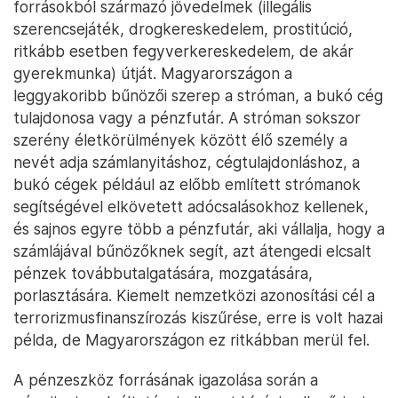
forrásokból származó jövedelmek (illegális
szerencsejáték, drogkereskedelem, prostitúció,
ritkább esetben fegyverkereskedelem, de akár
gyerekmunka) útját. Magyarországon a
leggyakoribb bűnözői szerep a stróman, a bukó cég
tulajdonosa vagy a pénzfutár. A stróman sokszor
szerény életkörülmények között élő személy a
nevét adja számlanyitáshoz, cégtulajdonláshoz, a
bukó cégek például az előbb említett strómanok
segítségével elkövetett adócsalásokhoz kellenek,
és sajnos egyre több a pénzfutár, aki vállalja, hogy a
számlájával bűnözőknek segít, azt átengedi elcsalt
pénzek továbbutalgatására, mozgatására,
porlasztására. Kiemelt nemzetközi azonosítási cél a
terrorizmusfinanszírozás kiszűrése, erre is volt hazai
példa, de Magyarországon ez ritkábban merül fel.
A pénzeszköz forrásának igazolása során a