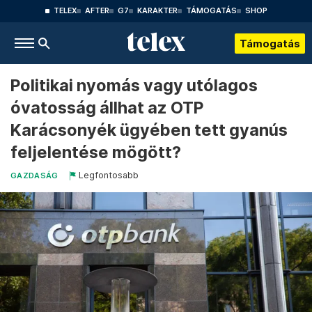
TELEX
AFTER
G7
KARAKTER
TÁMOGATÁS
SHOP
Támogatás
Politikai nyomás vagy utólagos
óvatosság állhat az OTP
Karácsonyék ügyében tett gyanús
feljelentése mögött?
Legfontosabb
GAZDASÁG