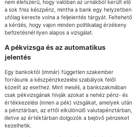
nem életszerű, hogy valóban az urnákból került elő
a sok friss készpénz, mintha a bank egy helyzetben
utólag kereste volna a feljelentés tárgyát. Feltehető
a kérdés, hogy vajon minden politikailag érzékeny
befizetésnél ilyen alapos a vizsgálat.
A pékvizsga és az automatikus
jelentés
Egy bankoktól (immár) független szakember
forrásunk a készpénzkezelési szabályok felől
közelít az esethez. Mint meséli, a bankszakmában
csak pékvizsgának hívják azokat a nehéz pénz- és
értékkezelési (innen a pék) vizsgákat, amelyek után
a pénztárban, az ettől elkülönülő valutapénztárban,
illetve az értéktárban dolgozók a bejövő pénzeket
kezelhetik.