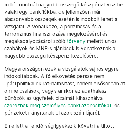
millió forintnál nagyobb összegű készpénzt visz be
valaki egy bankfiókba, de jellemzően már
alacsonyabb összegek esetén is indokolt lehet a
vizsgálat. A vonatkozó, a pénzmosás és a
terrorizmus finanszírozása megelőzéséről és
megakadályozásáról szóló
törvény
mellett uniós
szabályok és MNB-s ajánlások is vonatkoznak a
nagyobb összegű készpénz kezelésére.
Magyarországon ezek a vizsgálatok sajnos egyre
indokoltabbak. A fő elkövetés persze nem
„pártpolitikai okirat-hamisítás”, hanem elsősorban az
online csalások, vagyis amikor az adathalász
bűnözők az ügyfelek bizalmát kihasználva
szereznek meg személyes banki azonosítókat
, és
pénzeket irányítanak el azok számlájáról.
Emellett a rendőrség igyekszik követni a tiltott