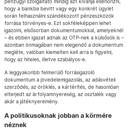
pénzügyi szolgáltató mindig azt kívánja ellenőrizni,
hogy a bankba bevitt vagy egy konkrét ügylet
során felhasználni szándékozott pénzeszközök
forrása törvényes-e. Ezt sokféleképpen lehet
igazolni, elsősorban dokumentumokkal, amelyeknél
– és ebben igazat adnak az OTP-nek a külsősök is –
azonban önmagában nem elegendő a dokumentum
megléte, valóban kiemelten kell arra is figyelni,
hogy az hiteles, illetve szabályos-e.
A leggyakoribb felmerülő forrásigazoló
dokumentum a jövedelemigazolás, az adásvételi
szerződés, az öröklés, a kártérítés, de hasonlóan
elterjedt az árfolyamnyereség, az osztalék vagy
akár a játéknyeremény.
A politikusoknak jobban a körmére
néznek