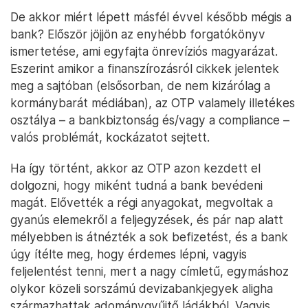
De akkor miért lépett másfél évvel később mégis a
bank? Először jöjjön az enyhébb forgatókönyv
ismertetése, ami egyfajta önrevíziós magyarázat.
Eszerint amikor a finanszírozásról cikkek jelentek
meg a sajtóban (elsősorban, de nem kizárólag a
kormánybarát médiában), az OTP valamely illetékes
osztálya – a bankbiztonság és/vagy a compliance –
valós problémát, kockázatot sejtett.
Ha így történt, akkor az OTP azon kezdett el
dolgozni, hogy miként tudná a bank bevédeni
magát. Elővették a régi anyagokat, megvoltak a
gyanús elemekről a feljegyzések, és pár nap alatt
mélyebben is átnézték a sok befizetést, és a bank
úgy ítélte meg, hogy érdemes lépni, vagyis
feljelentést tenni, mert a nagy címletű, egymáshoz
olykor közeli sorszámú devizabankjegyek aligha
származhattak adománygyűjtő ládákból. Vagyis,