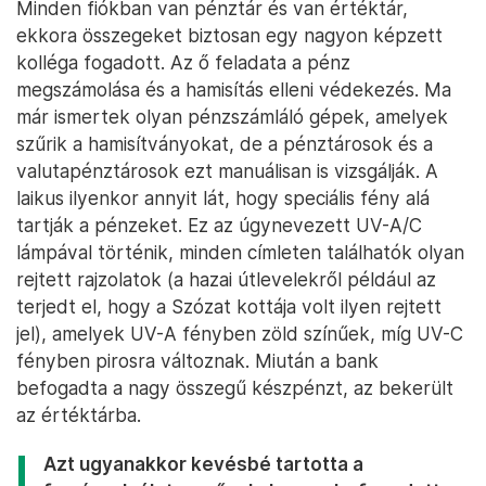
Minden fiókban van pénztár és van értéktár,
ekkora összegeket biztosan egy nagyon képzett
kolléga fogadott. Az ő feladata a pénz
megszámolása és a hamisítás elleni védekezés. Ma
már ismertek olyan pénzszámláló gépek, amelyek
szűrik a hamisítványokat, de a pénztárosok és a
valutapénztárosok ezt manuálisan is vizsgálják. A
laikus ilyenkor annyit lát, hogy speciális fény alá
tartják a pénzeket. Ez az úgynevezett UV-A/C
lámpával történik, minden címleten találhatók olyan
rejtett rajzolatok (a hazai útlevelekről például az
terjedt el, hogy a Szózat kottája volt ilyen rejtett
jel), amelyek UV-A fényben zöld színűek, míg UV-C
fényben pirosra változnak. Miután a bank
befogadta a nagy összegű készpénzt, az bekerült
az értéktárba.
Azt ugyanakkor kevésbé tartotta a