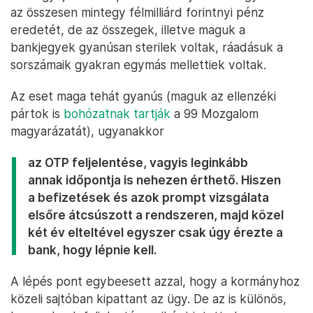
az összesen mintegy félmilliárd forintnyi pénz
eredetét, de az összegek, illetve maguk a
bankjegyek gyanúsan sterilek voltak, ráadásuk a
sorszámaik gyakran egymás mellettiek voltak.
Az eset maga tehát gyanús (maguk az ellenzéki
pártok is
bohózatnak tartják
a 99 Mozgalom
magyarázatát), ugyanakkor
az OTP feljelentése, vagyis leginkább
annak időpontja is nehezen érthető. Hiszen
a befizetések és azok prompt vizsgálata
elsőre átcsúszott a rendszeren, majd közel
két év elteltével egyszer csak úgy érezte a
bank, hogy lépnie kell.
A lépés pont egybeesett azzal, hogy a kormányhoz
közeli sajtóban kipattant az ügy. De az is különös,