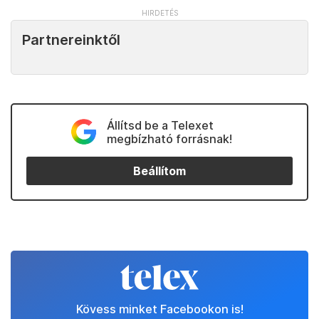
Partnereinktől
Állítsd be a Telexet
megbízható forrásnak!
Beállítom
Kövess minket Facebookon is!