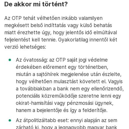
De akkor mi történt?
Az OTP tehát vélhetően inkább valamilyen
megkésett belső indíttatás vagy külső behatás
miatt érezhette úgy, hogy jelentős idő elmúltával
feljelentést kell tennie. Gyakorlatilag innentől két
verzió lehetséges:
Az óvatosság: az OTP saját jogi védelme
érdekében előrement egy történetben,
miután a sajtóhírek megjelenése után észlelte,
hogy vélhetően mulasztást követett el. Vagyis
a továbbiakban a bank nem egy ellenőrizendő,
potenciális közreműködője szeretne lenni egy
okirat-hamisítási vagy pénzmosási ügynek,
hanem a bejelentője és így a felderítője.
Az átpolitizáltabb eset: ennyi alapján az sem
zárható ki, hogy a legnagyobb magyar bank