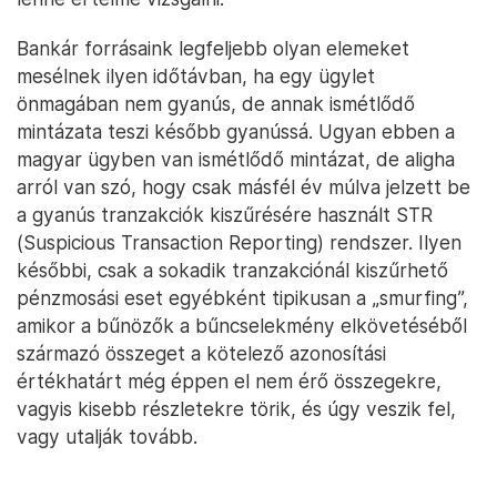
Bankár forrásaink legfeljebb olyan elemeket
mesélnek ilyen időtávban, ha egy ügylet
önmagában nem gyanús, de annak ismétlődő
mintázata teszi később gyanússá. Ugyan ebben a
magyar ügyben van ismétlődő mintázat, de aligha
arról van szó, hogy csak másfél év múlva jelzett be
a gyanús tranzakciók kiszűrésére használt STR
(Suspicious Transaction Reporting) rendszer. Ilyen
későbbi, csak a sokadik tranzakciónál kiszűrhető
pénzmosási eset egyébként tipikusan a „smurfing”,
amikor a bűnözők a bűncselekmény elkövetéséből
származó összeget a kötelező azonosítási
értékhatárt még éppen el nem érő összegekre,
vagyis kisebb részletekre törik, és úgy veszik fel,
vagy utalják tovább.