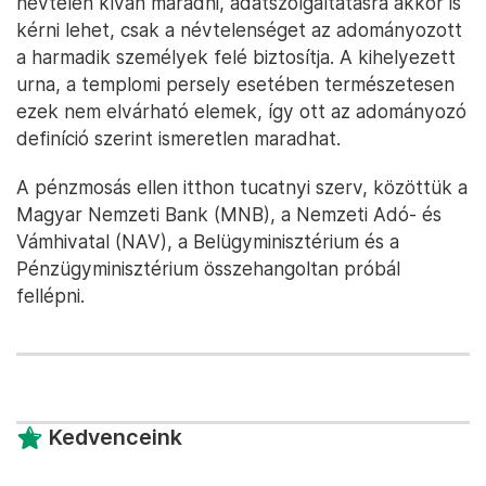
névtelen kíván maradni, adatszolgáltatásra akkor is
kérni lehet, csak a névtelenséget az adományozott
a harmadik személyek felé biztosítja. A kihelyezett
urna, a templomi persely esetében természetesen
ezek nem elvárható elemek, így ott az adományozó
definíció szerint ismeretlen maradhat.
A pénzmosás ellen itthon tucatnyi szerv, közöttük a
Magyar Nemzeti Bank (MNB), a Nemzeti Adó- és
Vámhivatal (NAV), a Belügyminisztérium és a
Pénzügyminisztérium összehangoltan próbál
fellépni.
Kedvenceink