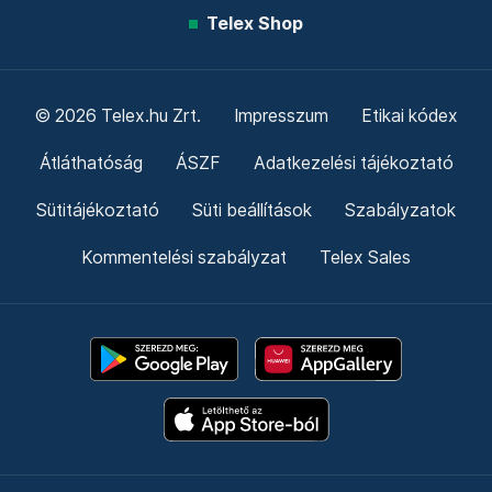
Telex Shop
© 2026 Telex.hu Zrt.
Impresszum
Etikai kódex
Átláthatóság
ÁSZF
Adatkezelési tájékoztató
Sütitájékoztató
Süti beállítások
Szabályzatok
Kommentelési szabályzat
Telex Sales