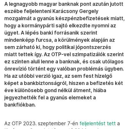
A legnagyobb magyar banknak pont azután jutott
eszébe feljelenteni Karácsony Gergely
mozgalmát a gyanús készpénzbefizetések miatt,
hogy a kormánypárti sajtó elkezdte nyomni az
ügyet. A lépés banki forrásanik szerint
mindenképp furcsa, a körülmények alapján az
sem zárható ki, hogy politikai jópontszerzés
miatt tettek így. Az OTP-vel szimpatizálók szerint
ez szinten aluli lenne a banknak, és csak utólagos
önrevízió történt egy valóban problémás ügyben.
Ha az utóbbi verzió igaz, az sem fest hízelgő
képet a bankbiztonságról, hiszen a befizetés két
éve különösebb gond nélkül átment, hiába
jegyezhették fel a gyanús elemeket a
bankfiókban.
Az OTP 2023. szeptember 7-én
feljelentést tett
a