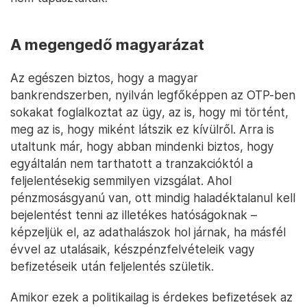
A megengedő magyarázat
Az egészen biztos, hogy a magyar
bankrendszerben, nyilván legfőképpen az OTP-ben
sokakat foglalkoztat az ügy, az is, hogy mi történt,
meg az is, hogy miként látszik ez kívülről. Arra is
utaltunk már, hogy abban mindenki biztos, hogy
egyáltalán nem tarthatott a tranzakcióktól a
feljelentésekig semmilyen vizsgálat. Ahol
pénzmosásgyanú van, ott mindig haladéktalanul kell
bejelentést tenni az illetékes hatóságoknak –
képzeljük el, az adathalászok hol járnak, ha másfél
évvel az utalásaik, készpénzfelvételeik vagy
befizetéseik után feljelentés születik.
Amikor ezek a politikailag is érdekes befizetések az