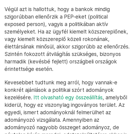
Végül azt is hallottuk, hogy a bankok mindig
szigorúbban ellenőrzik a PEP-eket (political
exposed person), vagyis a politikában aktív
személyeket. Ha az ügyfél kiemelt közszereplőnek,
vagy kiemelt közszereplő közeli rokonának,
élettársának minősül, akkor szigorúbb az ellenőrzés.
Szintén fokozott átvilágítás szükséges, bizonyos
harmadik (kevésbé fejlett) országbeli országok
érintettsége esetén.
Kevesebbet tudtunk meg arról, hogy vannak-e
konkrét ajánlások a politikai szórt adományok
kezelésére.
Itt olvasható egy összeállítás
, amelyből
kiderül, hogy ez viszonylag ingoványos terület. Az
egyedi, ismert adományoknál felmerülhet az
adományozó vizsgálata. Amennyiben az
adományozó nagyobb összeget adományoz, de