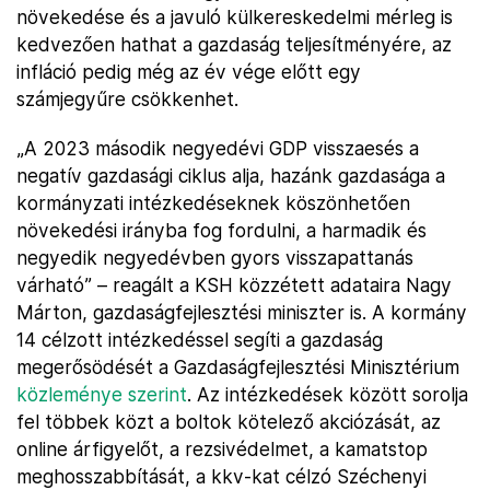
növekedése és a javuló külkereskedelmi mérleg is
kedvezően hathat a gazdaság teljesítményére, az
infláció pedig még az év vége előtt egy
számjegyűre csökkenhet.
„A 2023 második negyedévi GDP visszaesés a
negatív gazdasági ciklus alja, hazánk gazdasága a
kormányzati intézkedéseknek köszönhetően
növekedési irányba fog fordulni, a harmadik és
negyedik negyedévben gyors visszapattanás
várható” – reagált a KSH közzétett adataira Nagy
Márton, gazdaságfejlesztési miniszter is. A kormány
14 célzott intézkedéssel segíti a gazdaság
megerősödését a Gazdaságfejlesztési Minisztérium
közleménye szerint
. Az intézkedések között sorolja
fel többek közt a boltok kötelező akciózását, az
online árfigyelőt, a rezsivédelmet, a kamatstop
meghosszabbítását, a kkv-kat célzó Széchenyi