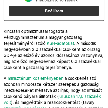
megbízható forrásnak!
Beállítom
Kincstári optimizmussal fogadta a
Pénzügyminisztérium a magyar gazdaság
teljesítményéről szóló
KSH-adatokat
. A második
negyedévben 2,3 százalékkal csökkent az ország
GDP-je az előző év azonos időszakához viszonyítva,
míg az előző negyedévhez képest 0,3 százalékkal
csökkent a gazdaság teljesítménye.
A
minisztérium közleményében
a csökkenés szó
azonban mindössze kétszer szerepel: a gazdasági
intézkedéseket méltatva azt írják, hogy az inflációt
csökkenő pályára állították (
júliusban 17,6 százalék
volt
), és megvédték a rezsicsökkentést (tavaly