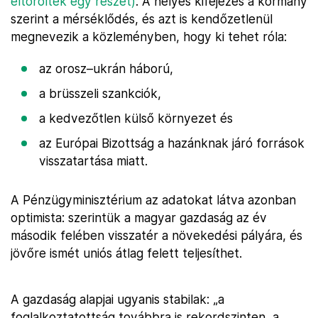
eltörölték egy részét)
. A helyes kifejezés a kormány
szerint a mérséklődés, és azt is kendőzetlenül
megnevezik a közleményben, hogy ki tehet róla:
az orosz–ukrán háború,
a brüsszeli szankciók,
a kedvezőtlen külső környezet és
az Európai Bizottság a hazánknak járó források
visszatartása miatt.
A Pénzügyminisztérium az adatokat látva azonban
optimista: szerintük a magyar gazdaság az év
második felében visszatér a növekedési pályára, és
jövőre ismét uniós átlag felett teljesíthet.
A gazdaság alapjai ugyanis stabilak: „a
foglalkoztatottság továbbra is rekordszinten, a