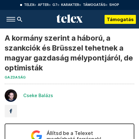
TELEX
AFTER
G7
KARAKTER
TÁMOGATÁS
SHOP
Támogatás
A kormány szerint a háború, a
szankciók és Brüsszel tehetnek a
magyar gazdaság mélypontjáról, de
optimisták
GAZDASÁG
Cseke Balázs
Állítsd be a Telexet