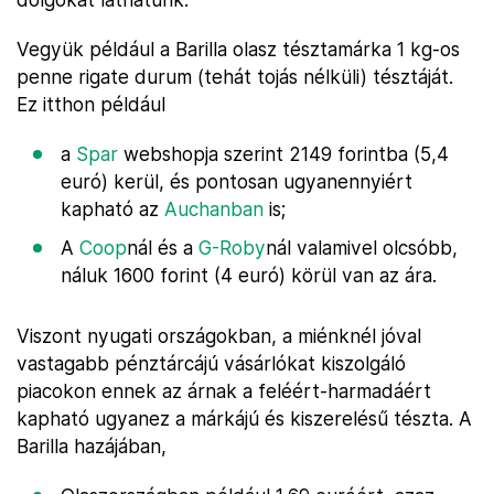
Vegyük például a Barilla olasz tésztamárka 1 kg-os
penne rigate durum (tehát tojás nélküli) tésztáját.
Ez itthon például
a
Spar
webshopja szerint 2149 forintba (5,4
euró) kerül, és pontosan ugyanennyiért
kapható az
Auchanban
is;
A
Coop
nál és a
G-Roby
nál valamivel olcsóbb,
náluk 1600 forint (4 euró) körül van az ára.
Viszont nyugati országokban, a miénknél jóval
vastagabb pénztárcájú vásárlókat kiszolgáló
piacokon ennek az árnak a feléért-harmadáért
kapható ugyanez a márkájú és kiszerelésű tészta. A
Barilla hazájában,