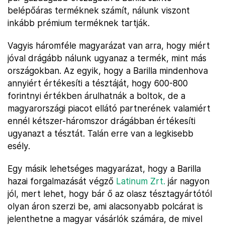
belépőáras terméknek számít, nálunk viszont
inkább prémium terméknek tartják.
Vagyis háromféle magyarázat van arra, hogy miért
jóval drágább nálunk ugyanaz a termék, mint más
országokban. Az egyik, hogy a Barilla mindenhova
annyiért értékesíti a tésztáját, hogy 600-800
forintnyi értékben árulhatnák a boltok, de a
magyarországi piacot ellátó partnerének valamiért
ennél kétszer-háromszor drágábban értékesíti
ugyanazt a tésztát. Talán erre van a legkisebb
esély.
Egy másik lehetséges magyarázat, hogy a Barilla
hazai forgalmazását végző
Latinum Zrt.
jár nagyon
jól, mert lehet, hogy bár ő az olasz tésztagyártótól
olyan áron szerzi be, ami alacsonyabb polcárat is
jelenthetne a magyar vásárlók számára, de mivel