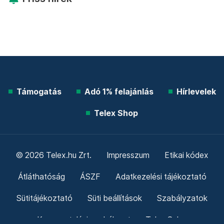
Támogatás
Adó 1% felajánlás
Hírlevelek
Telex Shop
© 2026 Telex.hu Zrt.
Impresszum
Etikai kódex
Átláthatóság
ÁSZF
Adatkezelési tájékoztató
Sütitájékoztató
Süti beállítások
Szabályzatok
Kommentelési szabályzat
Telex Sales