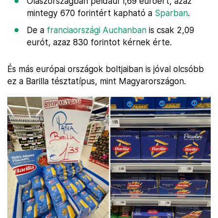
Olaszországban például 1,69 euróért, azaz
mintegy 670 forintért kapható a
Sparban
.
De a
franciaországi Auchanban
is csak 2,09
eurót, azaz 830 forintot kérnek érte.
És más európai országok boltjaiban is jóval olcsóbb
ez a Barilla tésztatípus, mint Magyarországon.