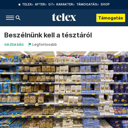
TELEX
AFTER
G7
KARAKTER
TÁMOGATÁS
SHOP
Támogatás
Beszélnünk kell a tésztáról
Legfontosabb
GAZDASÁG