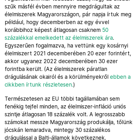
szűk másfél évben mennyire megdrágultak az
élelmiszerek Magyarországon, pár napja írtuk meg
például, hogy decemberben az egy évvel
korábbihoz képest átlagosan csaknem
50
százalékkal emelkedett az élelmiszerek ára
.
Egyszerűen fogalmazva, ha vettünk egy kosárnyi
élelmiszert 2021 decemberében 20 ezer forintért,
akkor ugyanez 2022 decemberében 30 ezer
forintba került. (Az élelmiszerek páratlan
drágulásának okairól és a körülményekről
ebben a
cikkben írtunk részletesen.
)
Természetesen az EU többi tagállamában sem
fenékig tejfel minden, az élelmiszer-infláció uniós
szintje átlagosan 18 százalék volt. A legrosszabb
számokat messze Magyarország produkálja, tőlünk
jócskán lemaradva, mintegy 30 százalékos
drágulással a Balti-államok következnek.