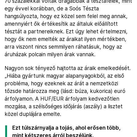
70 százalékkal voltak drágábbak a tésztafélék, mint
egy évvel korábban, de a Soós Tészta
hangsúlyozta, hogy ez közel sem felel meg annak,
amennyiért ők értékesítik az általuk előállított
tésztát a partnereiknek. Ezt úgy lehet értelmezni,
hogy ők nem emelték az áraikat ilyen mértékben,
arra viszont nincs semmilyen ráhatásuk, hogy az
áruházak polcain milyen árak vannak.
Nagyon sok tényező hajtotta az áraik emelkedését.
„Hiába gyártunk magyar alapanyagokból, az első
probléma, hogy ezeknek az árát a nemzetközi
tőzsde határozza meg (lásd: búza, kukorica) euró
árfolyamon. A HUF/EUR árfolyam kedvezőtlen
mozgása, a szélsőséges időjárás (aszály) a lisztet
közel duplájára emelte.
Ezt túlszárnyalja a tojás, ahol erősen több,
mint kétszeres árról beszélünk.