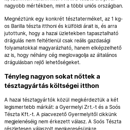
nagyobb mértékben, mint a többi uniós országban.
Megnéztünk egy konkrét tésztaterméket, az 1 kg-
os Barilla tészta itthoni és külföldi árait is, és arra
jutottunk, hogy a hazai üzletekben tapasztalható
drágulás nem feltétlenül csak reális gazdasági
folyamatokkal magyarázható, hanem elképzelhető
az is, hogy néhány cég meglovagolja az általános
drágulásban rejlő lehetőségeket.
Tényleg nagyon sokat nőttek a
tésztagyártás költségei itthon
A hazai tésztagyártók közül megkérdeztük a két
legismertebb márkát: a Gyermelyi Zrt.-t és a Soós
Tészta Kft.-t. A piacvezető Gyermelyitől cikkünk
megjelenéséig nem érkezett válasz. A Soós Tészta
részletesen válaszolt megkeresésünkre.