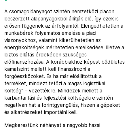
A csomagolóanyagot szintén nemzetközi piacon
beszerzett alapanyagokból állítják elő, így ezek is
erősen függenek az árfolyamtól. Elengedhetetlen a
munkabérek folyamatos emelése a piaci
viszonyokhoz, valamint kikerülhetetlen az
energiaköltségek mérhetetlen emelkedése, illetve a
biztos ellátás érdekében szükséges
előfinanszírozása. A korábbiakhoz képest bődületes
kamatszint mellett kell finanszírozni a
forgóeszközöket. És ha már előállítottuk a
terméket, mindezt tetőzi a magas logisztikai
költség” – vezették le. Mindezek mellett a
karbantartási és fejlesztési költségekre szintén
negatívan hat a forintgyengülés, hiszen a gépeket
és alkatrészeket importálni kell.
Megkerestünk néhányat a nagyobb hazai