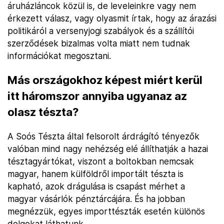
áruházláncok közül is, de leveleinkre vagy nem
érkezett válasz, vagy olyasmit írtak, hogy az árazási
politikáról a versenyjogi szabályok és a szállítói
szerződések bizalmas volta miatt nem tudnak
információkat megosztani.
Más országokhoz képest miért kerül
itt háromszor annyiba ugyanaz az
olasz tészta?
A Soós Tészta által felsorolt árdrágító tényezők
valóban mind nagy nehézség elé állíthatják a hazai
tésztagyártókat, viszont a boltokban nemcsak
magyar, hanem külföldről importált tészta is
kapható, azok drágulása is csapást mérhet a
magyar vásárlók pénztárcájára. És ha jobban
megnézzük, egyes importtészták esetén különös
dolgokat láthatunk.