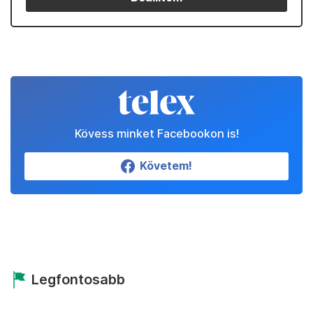
Kövess minket Facebookon is!
Követem!
Legfontosabb