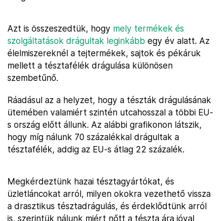
Azt is összeszedtük, hogy
mely termékek és
szolgáltatások drágultak leginkább
egy év alatt. Az
élelmiszereknél a tejtermékek, sajtok és pékáruk
mellett a tésztafélék drágulása különösen
szembetűnő.
Ráadásul az a helyzet, hogy a tészták drágulásának
ütemében valamiért szintén utcahosszal a többi EU-
s ország előtt állunk. Az alábbi grafikonon látszik,
hogy míg nálunk 70 százalékkal drágultak a
tésztafélék, addig az EU-s átlag 22 százalék.
Megkérdeztünk hazai tésztagyártókat, és
üzletláncokat arról, milyen okokra vezethető vissza
a drasztikus tésztadrágulás, és érdeklődtünk arról
is, szerintük nálunk miért nőtt a tészta ára jóval