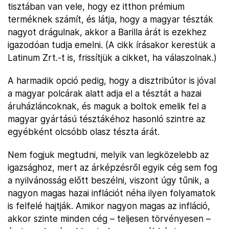
tisztában van vele, hogy ez itthon prémium
terméknek számít, és látja, hogy a magyar tészták
nagyot drágulnak, akkor a Barilla árát is ezekhez
igazodóan tudja emelni. (A cikk írásakor kerestük a
Latinum Zrt.-t is, frissítjük a cikket, ha válaszolnak.)
A harmadik opció pedig, hogy a disztribútor is jóval
a magyar polcárak alatt adja el a tésztát a hazai
áruházláncoknak, és maguk a boltok emelik fel a
magyar gyártású tésztákéhoz hasonló szintre az
egyébként olcsóbb olasz tészta árát.
Nem fogjuk megtudni, melyik van legközelebb az
igazsághoz, mert az árképzésről egyik cég sem fog
a nyilvánosság előtt beszélni, viszont úgy tűnik, a
nagyon magas hazai inflációt néha ilyen folyamatok
is felfelé hajtják. Amikor nagyon magas az infláció,
akkor szinte minden cég – teljesen törvényesen –