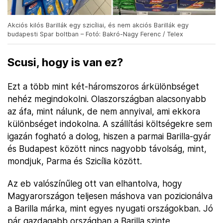
Akciós kilós Barillák egy szicíliai, és nem akciós Barillák egy
budapesti Spar boltban – Fotó: Bakró-Nagy Ferenc / Telex
Scusi, hogy is van ez?
Ezt a több mint két-háromszoros árkülönbséget
nehéz megindokolni. Olaszországban alacsonyabb
az áfa, mint nálunk, de nem annyival, ami ekkora
különbséget indokolna. A szállítási költségekre sem
igazán fogható a dolog, hiszen a parmai Barilla-gyár
és Budapest között nincs nagyobb távolság, mint,
mondjuk, Parma és Szicília között.
Az eb valószínűleg ott van elhantolva, hogy
Magyarországon teljesen máshova van pozicionálva
a Barilla márka, mint egyes nyugati országokban. Jó
pár gazdagabb országban a Barilla szinte