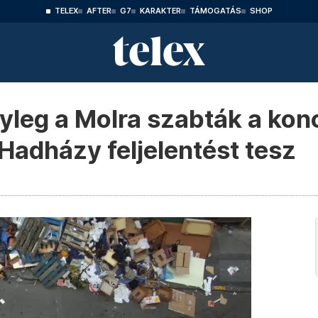
TELEX
AFTER
G7
KARAKTER
TÁMOGATÁS
SHOP
nyleg a Molra szabták a kon
 Hadházy feljelentést tesz