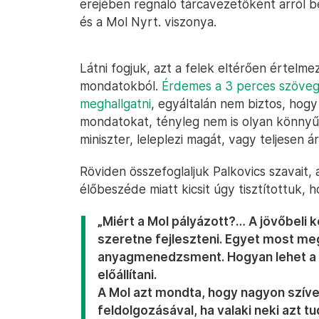
erejében regnáló tárcavezetőként arról be
és a Mol Nyrt. viszonya.
Látni fogjuk, azt a felek eltérően értelme
mondatokból.
Érdemes a 3 perces szöve
meghallgatni
, egyáltalán nem biztos, hog
mondatokat, tényleg nem is olyan könnyű
miniszter, leleplezi magát, vagy teljesen á
Röviden összefoglaljuk Palkovics szavait, 
élőbeszéde miatt kicsit úgy tisztítottuk, 
„Miért a Mol pályázott?… A jövőbeli
szeretne fejleszteni. Egyet most me
anyagmenedzsment. Hogyan lehet a 
előállítani.
A Mol azt mondta, hogy nagyon szív
feldolgozásával, ha valaki neki azt t