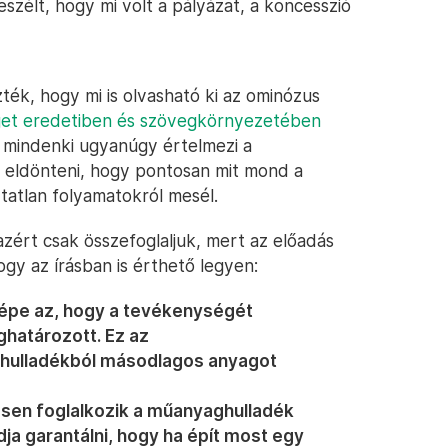
szélt, hogy mi volt a pályázat, a koncesszió
zték, hogy mi is olvasható ki az ominózus
get eredetiben és szövegkörnyezetében
y mindenki ugyanúgy értelmezi a
 eldönteni, hogy pontosan mit mond a
rtatlan folyamatokról mesél.
azért csak összefoglaljuk, mert az előadás
hogy az írásban is érthető legyen:
 képe az, hogy a tevékenységét
ghatározott. Ez az
hulladékból másodlagos anyagot
esen foglalkozik a műanyaghulladék
udja garantálni, hogy ha épít most egy