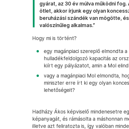
gyárat, az 30 év múlva működni fog.
ötlet, akkor írjunk egy olyan koncessz
beruházási szándék van mögötte, és 
valószínűleg alkalmas.”
Hogy mi is történt?
egy magánpiaci szereplő elmondta a 
hulladékfeldolgozó kapacitás az orsz
kiírt egy pályázatot, amin a Mol elind
vagy a magánpiaci Mol elmondta, hogy
miniszter erre írt ki egy olyan konce
lehetőségeit?
Hadházy Ákos képviselő mindenesetre e
képanyagát, és rámásolta a máshonnan m
illetve azt feliratozta is, így valóban min