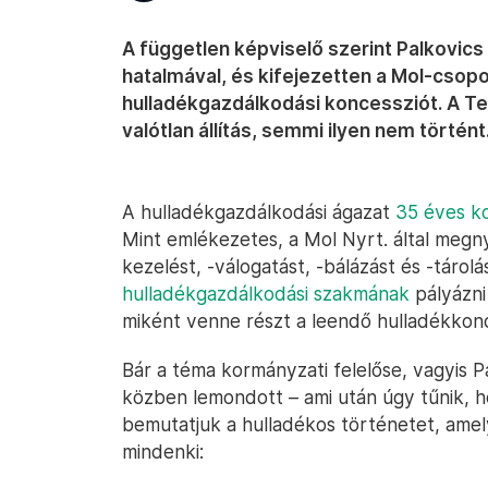
A független képviselő szerint Palkovics L
hatalmával, és kifejezetten a Mol-csopo
hulladékgazdálkodási koncessziót. A Tec
valótlan állítás, semmi ilyen nem történt
A hulladékgazdálkodási ágazat
35 éves ko
Mint emlékezetes, a Mol Nyrt. által megnye
kezelést, -válogatást, -bálázást és -tárolá
hulladékgazdálkodási szakmának
pályázni 
miként venne részt a leendő hulladékkon
Bár a téma kormányzati felelőse, vagyis Pa
közben lemondott – ami után úgy tűnik, hog
bemutatjuk a hulladékos történetet, ame
mindenki: