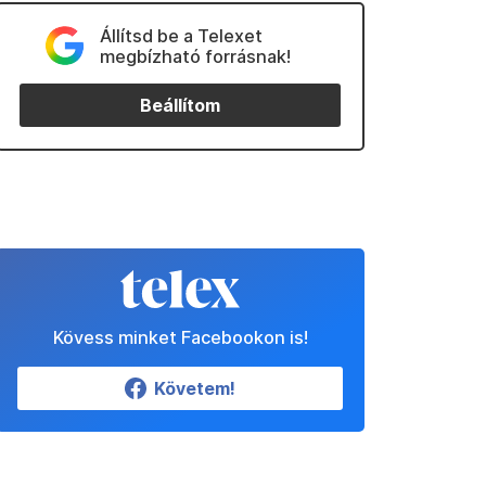
Állítsd be a Telexet
megbízható forrásnak!
Beállítom
Kövess minket Facebookon is!
Követem!