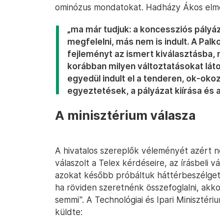
ominózus mondatokat. Hadházy Ákos elm
„ma már tudjuk: a koncessziós pályáz
megfelelni, más nem is indult. A Palk
fejleményt az ismert kiválasztásba, 
korábban milyen változtatásokat láto
egyedül indult el a tenderen, ok-oko
egyeztetések, a pályázat kiírása és 
A minisztérium válasza
A hivatalos szereplők véleményét azért 
válaszolt a Telex kérdéseire, az írásbeli 
azokat később próbáltuk háttérbeszélgeté
ha röviden szeretnénk összefoglalni, akko
semmi". A Technológiai és Ipari Minisztéri
küldte: