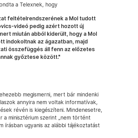
ondta a Telexnek, hogy
at feltételrendszerének a Mol tudott
ovics-videó pedig azért hozott új
mert miután abból kiderült, hogy a Mol
tt indokoltnak az ágazatban, majd
zati összefüggés áll fenn az előzetes
annak győztese között."
nehezebb megismerni, mert bár mindenki
válaszok annyira nem voltak informatívak,
sek révén is kiegészíteni. Mindenesetre,
r a minisztérium szerint „nem történt
um írásban ugyanis az alábbi tájékoztatást