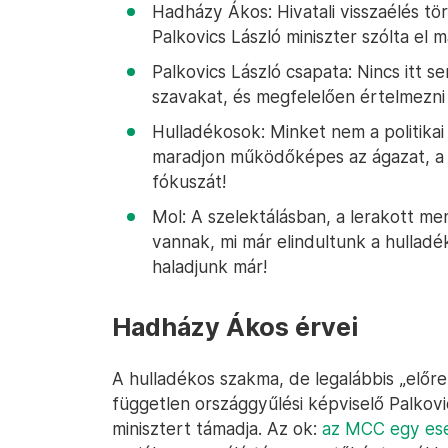
Hadházy Ákos: Hivatali visszaélés tör
Palkovics László miniszter szólta el m
Palkovics László csapata: Nincs itt se
szavakat, és megfelelően értelmezni
Hulladékosok: Minket nem a politikai
maradjon működőképes az ágazat, a m
fókuszát!
Mol: A szelektálásban, a lerakott m
vannak, mi már elindultunk a hulladé
haladjunk már!
Hadházy Ákos érvei
A hulladékos szakma, de legalábbis „előr
független országgyűlési képviselő Palkovi
minisztert támadja. Az ok:
az MCC egy es