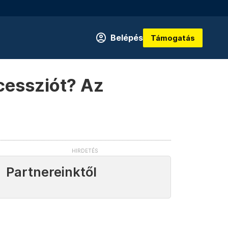
Belépés
Támogatás
cessziót? Az
Partnereinktől