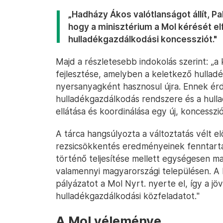
„Hadházy Ákos valótlanságot állít, P
hogy a minisztérium a Mol kérését el
hulladékgazdálkodási koncessziót."
Majd a részletesebb indokolás szerint: „a
fejlesztése, amelyben a keletkező hullad
nyersanyagként hasznosul újra. Ennek érde
hulladékgazdálkodás rendszere és a hull
ellátása és koordinálása egy új, koncesszi
A tárca hangsúlyozta a változtatás vélt elő
rezsicsökkentés eredményeinek fenntartá
történő teljesítése mellett egységesen mag
valamennyi magyarországi településen. A M
pályázatot a Mol Nyrt. nyerte el, így a jöv
hulladékgazdálkodási közfeladatot."
A Mol véleménye