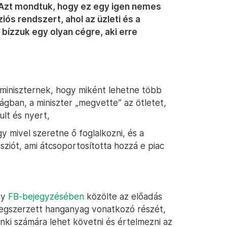
 Azt mondtuk, hogy ez egy igen nemes
iós rendszert, ahol az üzleti és a
bízzuk egy olyan cégre, aki erre
miniszternek, hogy miként lehetne több
ágban, a miniszter „megvette” az ötletet,
ult és nyert,
 mivel szeretne ő foglalkozni, és a
ssziót, ami átcsoportosította hozzá e piac
gy
FB-bejegyzésében
közölte az előadás
egszerzett hanganyag vonatkozó részét,
denki számára lehet követni és értelmezni az