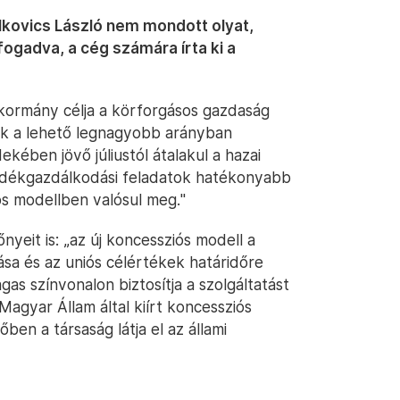
alkovics László nem mondott olyat,
fogadva, a cég számára írta ki a
 kormány célja a körforgásos gazdaság
ék a lehető legnagyobb arányban
kében jövő júliustól átalakul a hazai
adékgazdálkodási feladatok hatékonyabb
ós modellben valósul meg."
nyeit is: „az új koncessziós modell a
sa és az uniós célértékek határidőre
as színvonalon biztosítja a szolgáltatást
agyar Állam által kiírt koncessziós
őben a társaság látja el az állami