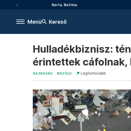
Berta, Bettina
Menü
Kereső
Hulladékbiznisz: té
érintettek cáfolnak,
Legfontosabb
GAZDASÁG
BELFÖLD