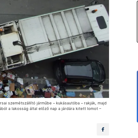
rsai szemétszállító járműbe – kukásautóba – rakják, majd
ából a lakosság által előző nap a járdára kitett lomot –