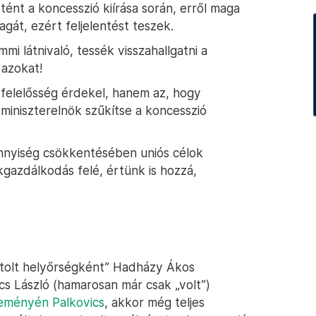
tént a koncesszió kiírása során, erről maga
agát, ezért feljelentést teszek.
mmi látnivaló, tessék visszahallgatni a
 azokat!
 felelősség érdekel, hanem az, hogy
iniszterelnök szűkítse a koncesszió
ennyiség csökkentésében uniós célok
kgazdálkodás felé, értünk is hozzá,
etolt helyőrségként” Hadházy Ákos
cs László (hamarosan már csak „volt”)
eményén Palkovics
, akkor még teljes