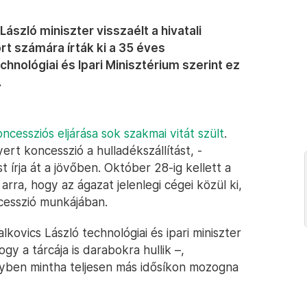
ászló miniszter visszaélt a hivatali
rt számára írták ki a 35 éves
hnológiai és Ipari Minisztérium szerint ez
.
ncessziós eljárása sok szakmai vitát szült
.
rt koncesszió a hulladékszállítást, -
st írja át a jövőben. Október 28-ig kellett a
arra, hogy az ágazat jelenlegi cégei közül ki,
cesszió munkájában.
lkovics László technológiai és ipari miniszter
y a tárcája is darabokra hullik –,
lyben mintha teljesen más idősíkon mozogna