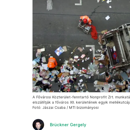
A Fővárosi Közterület-fenntartó Nonprofit Zrt. munkatá
elszállítják a főváros XII. kerületének egyik mellékutcáj
Fotó: Jászai Csaba / MTI bizományosi
Brückner Gergely