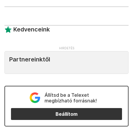
Kedvenceink
Partnereinktől
Állítsd be a Telexet
megbízható forrásnak!
Beállítom