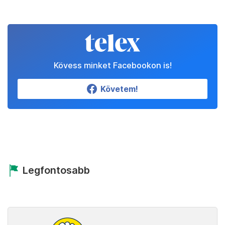
Kövess minket Facebookon is!
Követem!
Legfontosabb