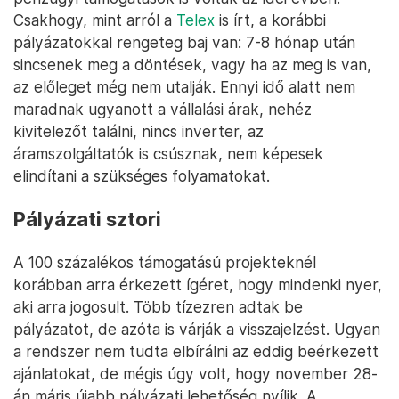
Csakhogy, mint arról a
Telex
is írt, a korábbi
pályázatokkal rengeteg baj van: 7-8 hónap után
sincsenek meg a döntések, vagy ha az meg is van,
az előleget még nem utalják. Ennyi idő alatt nem
maradnak ugyanott a vállalási árak, nehéz
kivitelezőt találni, nincs inverter, az
áramszolgáltatók is csúsznak, nem képesek
elindítani a szükséges folyamatokat.
Pályázati sztori
A 100 százalékos támogatású projekteknél
korábban arra érkezett ígéret, hogy mindenki nyer,
aki arra jogosult. Több tízezren adtak be
pályázatot, de azóta is várják a visszajelzést. Ugyan
a rendszer nem tudta elbírálni az eddig beérkezett
ajánlatokat, de mégis úgy volt, hogy november 28-
án máris újabb pályázati lehetőség nyílik. A