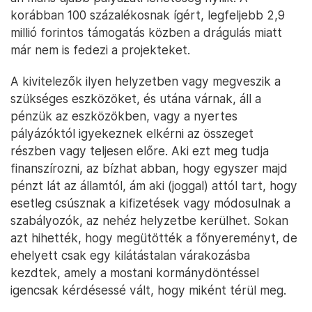
korábban 100 százalékosnak ígért, legfeljebb 2,9
millió forintos támogatás közben a drágulás miatt
már nem is fedezi a projekteket.
A kivitelezők ilyen helyzetben vagy megveszik a
szükséges eszközöket, és utána várnak, áll a
pénzük az eszközökben, vagy a nyertes
pályázóktól igyekeznek elkérni az összeget
részben vagy teljesen előre. Aki ezt meg tudja
finanszírozni, az bízhat abban, hogy egyszer majd
pénzt lát az államtól, ám aki (joggal) attól tart, hogy
esetleg csúsznak a kifizetések vagy módosulnak a
szabályozók, az nehéz helyzetbe kerülhet. Sokan
azt hihették, hogy megütötték a főnyereményt, de
ehelyett csak egy kilátástalan várakozásba
kezdtek, amely a mostani kormánydöntéssel
igencsak kérdésessé vált, hogy miként térül meg.