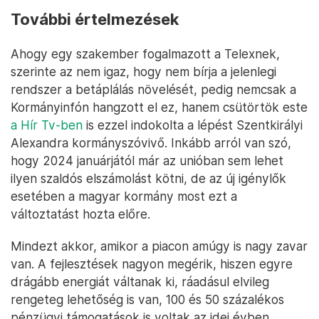
További értelmezések
Ahogy egy szakember fogalmazott a Telexnek,
szerinte az nem igaz, hogy nem bírja a jelenlegi
rendszer a betáplálás növelését, pedig nemcsak a
Kormányinfón hangzott el ez, hanem csütörtök este
a Hír Tv-ben
is ezzel indokolta a lépést Szentkirályi
Alexandra kormányszóvivő. Inkább arról van szó,
hogy 2024 januárjától már az unióban sem lehet
ilyen szaldós elszámolást kötni, de az új igénylők
esetében a magyar kormány most ezt a
változtatást hozta előre.
Mindezt akkor, amikor a piacon amúgy is nagy zavar
van. A fejlesztések nagyon megérik, hiszen egyre
drágább energiát váltanak ki, ráadásul elvileg
rengeteg lehetőség is van, 100 és 50 százalékos
pénzügyi támogatások is voltak az idei évben.