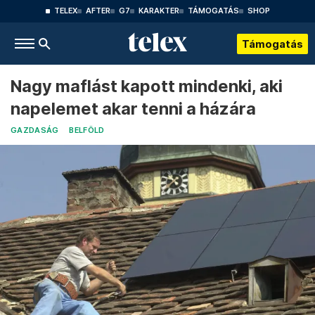
TELEX
AFTER
G7
KARAKTER
TÁMOGATÁS
SHOP
Támogatás
Nagy maflást kapott mindenki, aki
napelemet akar tenni a házára
GAZDASÁG
BELFÖLD