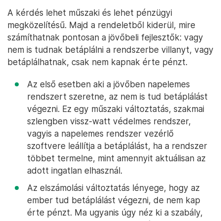
A kérdés lehet műszaki és lehet pénzügyi
megközelítésű. Majd a rendeletből kiderül, mire
számíthatnak pontosan a jövőbeli fejlesztők: vagy
nem is tudnak betáplálni a rendszerbe villanyt, vagy
betáplálhatnak, csak nem kapnak érte pénzt.
Az első esetben aki a jövőben napelemes
rendszert szeretne, az nem is tud betáplálást
végezni. Ez egy műszaki változtatás, szakmai
szlengben vissz-watt védelmes rendszer,
vagyis a napelemes rendszer vezérlő
szoftvere leállítja a betáplálást, ha a rendszer
többet termelne, mint amennyit aktuálisan az
adott ingatlan elhasznál.
Az elszámolási változtatás lényege, hogy az
ember tud betáplálást végezni, de nem kap
érte pénzt. Ma ugyanis úgy néz ki a szabály,