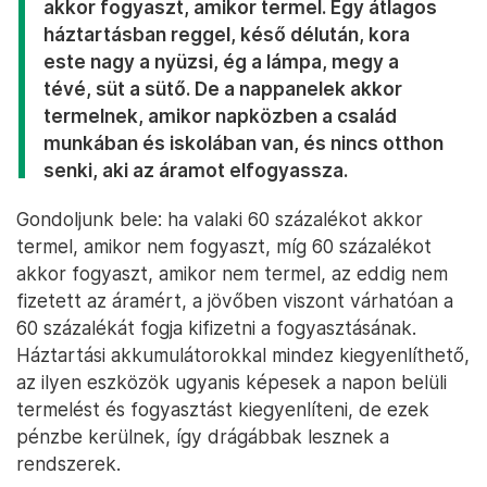
akkor fogyaszt, amikor termel. Egy átlagos
háztartásban reggel, késő délután, kora
este nagy a nyüzsi, ég a lámpa, megy a
tévé, süt a sütő. De a nappanelek akkor
termelnek, amikor napközben a család
munkában és iskolában van, és nincs otthon
senki, aki az áramot elfogyassza.
Gondoljunk bele: ha valaki 60 százalékot akkor
termel, amikor nem fogyaszt, míg 60 százalékot
akkor fogyaszt, amikor nem termel, az eddig nem
fizetett az áramért, a jövőben viszont várhatóan a
60 százalékát fogja kifizetni a fogyasztásának.
Háztartási akkumulátorokkal mindez kiegyenlíthető,
az ilyen eszközök ugyanis képesek a napon belüli
termelést és fogyasztást kiegyenlíteni, de ezek
pénzbe kerülnek, így drágábbak lesznek a
rendszerek.