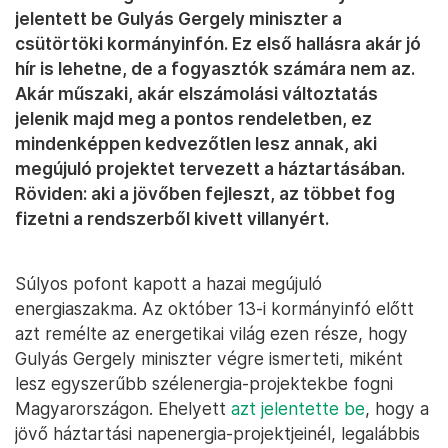
jelentett be Gulyás Gergely miniszter a
csütörtöki kormányinfón. Ez első hallásra akár jó
hír is lehetne, de a fogyasztók számára nem az.
Akár műszaki, akár elszámolási változtatás
jelenik majd meg a pontos rendeletben, ez
mindenképpen kedvezőtlen lesz annak, aki
megújuló projektet tervezett a háztartásában.
Röviden: aki a jövőben fejleszt, az többet fog
fizetni a rendszerből kivett villanyért.
Súlyos pofont kapott a hazai megújuló
energiaszakma. Az október 13-i kormányinfó előtt
azt remélte az energetikai világ ezen része, hogy
Gulyás Gergely miniszter végre ismerteti, miként
lesz egyszerűbb szélenergia-projektekbe fogni
Magyarországon. Ehelyett
azt jelentette be
, hogy a
jövő háztartási napenergia-projektjeinél, legalábbis