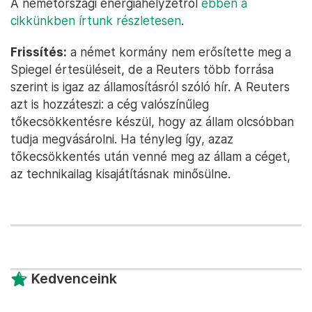
A németországi energiahelyzetről
ebben a
cikkünkben írtunk részletesen
.
Frissítés:
a német kormány nem erősítette meg a
Spiegel értesüléseit, de a Reuters több forrása
szerint is igaz az államosításról szóló hír. A Reuters
azt is hozzáteszi: a cég valószínűleg
tőkecsökkentésre készül, hogy az állam olcsóbban
tudja megvásárolni. Ha tényleg így, azaz
tőkecsökkentés után venné meg az állam a céget,
az technikailag kisajátításnak minősülne.
Kedvenceink