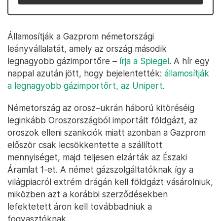
Államosítják a Gazprom németországi
leányvállalatát, amely az ország második
legnagyobb gázimportőre –
írja a Spiegel
. A hír egy
nappal azután jött, hogy bejelentették:
államosítják
a legnagyobb gázimportőrt, az Unipert
.
Németország az orosz–ukrán háború kitöréséig
leginkább Oroszországból importált földgázt, az
oroszok elleni szankciók miatt azonban a Gazprom
először csak lecsökkentette a szállított
mennyiséget, majd teljesen elzárták az Északi
Áramlat 1-et. A német gázszolgáltatóknak így a
világpiacról extrém drágán kell földgázt vásárolniuk,
miközben azt a korábbi szerződésekben
lefektetett áron kell továbbadniuk a
fogyasztóknak.