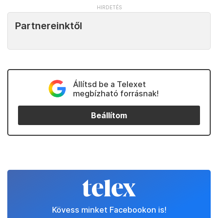
Partnereinktől
Állítsd be a Telexet
megbízható forrásnak!
Beállítom
Kövess minket Facebookon is!