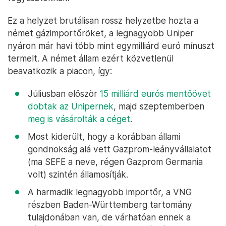
Ez a helyzet brutálisan rossz helyzetbe hozta a
német gázimportőröket, a legnagyobb Uniper
nyáron már havi több mint egymilliárd euró mínuszt
termelt. A német állam ezért közvetlenül
beavatkozik a piacon, így:
Júliusban először
15 milliárd eurós mentőövet
dobtak az Unipernek
, majd szeptemberben
meg is vásárolták a céget
.
Most kiderült, hogy a korábban állami
gondnokság alá vett Gazprom-leányvállalatot
(ma SEFE a neve, régen Gazprom Germania
volt) szintén államosítják.
A harmadik legnagyobb importőr, a VNG
részben Baden-Württemberg tartomány
tulajdonában van, de várhatóan ennek a