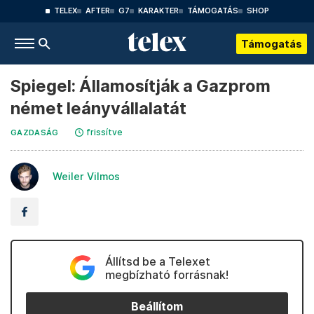
TELEX
AFTER
G7
KARAKTER
TÁMOGATÁS
SHOP
Támogatás
Spiegel: Államosítják a Gazprom
német leányvállalatát
frissítve
GAZDASÁG
Weiler Vilmos
Állítsd be a Telexet
megbízható forrásnak!
Beállítom