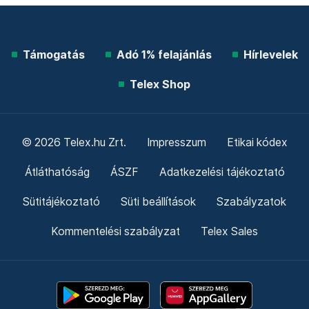
Támogatás
Adó 1% felajánlás
Hírlevelek
Telex Shop
© 2026 Telex.hu Zrt.
Impresszum
Etikai kódex
Átláthatóság
ÁSZF
Adatkezelési tájékoztató
Sütitájékoztató
Süti beállítások
Szabályzatok
Kommentelési szabályzat
Telex Sales