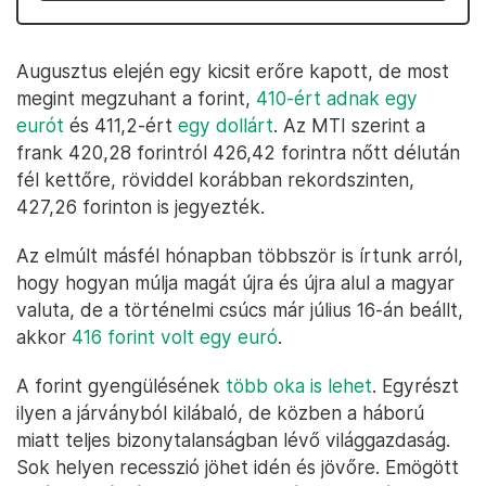
Augusztus elején egy kicsit erőre kapott, de most
megint megzuhant a forint,
410-ért adnak egy
eurót
és 411,2-ért
egy dollárt
. Az MTI szerint a
frank 420,28 forintról 426,42 forintra nőtt délután
fél kettőre, röviddel korábban rekordszinten,
427,26 forinton is jegyezték.
Az elmúlt másfél hónapban többször is írtunk arról,
hogy hogyan múlja magát újra és újra alul a magyar
valuta, de a történelmi csúcs már július 16-án beállt,
akkor
416 forint volt egy euró
.
A forint gyengülésének
több oka is lehet
. Egyrészt
ilyen a járványból kilábaló, de közben a háború
miatt teljes bizonytalanságban lévő világgazdaság.
Sok helyen recesszió jöhet idén és jövőre. Emögött