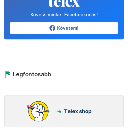
Kövess minket Facebookon is!
Követem!
Legfontosabb
Telex shop