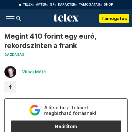
TELEX
AFTER
G7
KARAKTER
TÁMOGATÁS
SHOP
Támogatás
Megint 410 forint egy euró,
rekordszinten a frank
GAZDASÁG
Világi Máté
Állítsd be a Telexet
megbízható forrásnak!
Beállítom