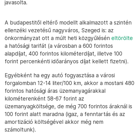
javasolta.
A budapestitől eltérő modellt alkalmazott a szintén
ellenzéki vezetésű nagyváros, Szeged is: az
önkormányzat ott a múlt heti közgyűlésén
eltörölte
a hatósági tarifát (a városban a 600 forintos
alapdíjat, 400 forintos kilométerdíjat, illetve 100
forint percenkénti időarányos díjat kellett fizetni).
Egyébként ha egy autó fogyasztása a városi
forgalomban 12-14 liter/100 km, akkor a mostani 480
forintos hatósági áras üzemanyagárakkal
kilométerenként 58-67 forint az
üzemanyagköltsége, de még 700 forintos áraknál is
100 forint alatt maradna (igaz, a fenntartás és az
amortizáció költségével akkor még nem
számoltunk).