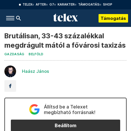
TELEX
AFTER
G7
KARAKTER
TÁMOGATÁS
SHOP
Támogatás
Brutálisan, 33-43 százalékkal
megdrágult mától a fővárosi taxizás
GAZDASÁG
BELFÖLD
Haász János
Állítsd be a Telexet
megbízható forrásnak!
Beállítom