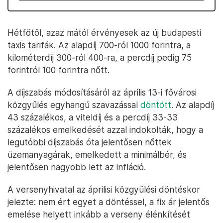
Hétfőtől, azaz mától érvényesek az új budapesti
taxis tarifák. Az alapdíj 700-ról 1000 forintra, a
kilométerdíj 300-ról 400-ra, a percdíj pedig 75
forintról 100 forintra nőtt.
A díjszabás módosításáról az április 13-i fővárosi
közgyűlés egyhangú szavazással
döntött
. Az alapdíj
43 százalékos, a viteldíj és a percdíj 33-33
százalékos emelkedését azzal indokolták, hogy a
legutóbbi díjszabás óta jelentősen nőttek
üzemanyagárak, emelkedett a minimálbér, és
jelentősen nagyobb lett az infláció.
A versenyhivatal az áprilisi közgyűlési döntéskor
jelezte: nem ért egyet a döntéssel, a fix ár jelentős
emelése helyett inkább a verseny élénkítését