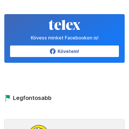
Kövess minket Facebookon is!
Követem!
Legfontosabb