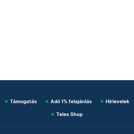
Támogatás
Adó 1% felajánlás
Hírlevelek
Telex Shop