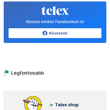
Kövess minket Facebookon is!
Követem!
Legfontosabb
Telex shop