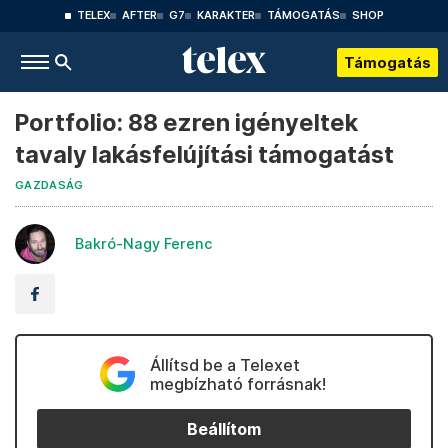
TELEX
AFTER
G7
KARAKTER
TÁMOGATÁS
SHOP
Támogatás
Portfolio: 88 ezren igényeltek
tavaly lakásfelújítási támogatást
GAZDASÁG
Bakró-Nagy Ferenc
Állítsd be a Telexet
megbízható forrásnak!
Beállítom