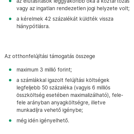
az elutasítások leggyakoribb oka a köztartozás
vagy az ingatlan rendezetlen jogi helyzete volt;
a kérelmek 42 százalékát küldték vissza
hiánypótlásra.
Az otthonfelújítási támogatás összege
maximum 3 millió forint;
a számlákkal igazolt felújítási költségek
legfeljebb 50 százaléka (vagyis 6 milliós
összköltség esetében maximalizálható), fele-
fele arányban anyagköltségre, illetve
munkadíjra vehető igénybe;
még idén igényelhető.