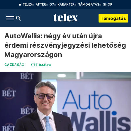
TELEX
AFTER
G7
KARAKTER
TÁMOGATÁS
SHOP
Támogatás
AutoWallis: négy év után újra
érdemi részvényjegyzési lehetőség
Magyarországon
frissítve
GAZDASÁG