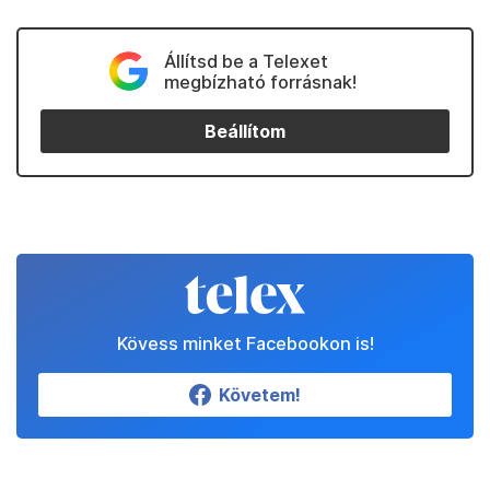
Állítsd be a Telexet
megbízható forrásnak!
Beállítom
Kövess minket Facebookon is!
Követem!