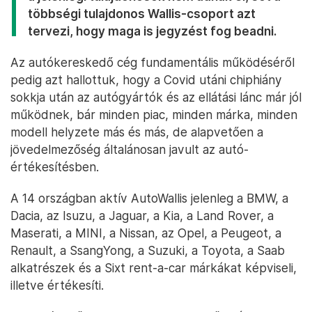
többségi tulajdonos Wallis-csoport azt
tervezi, hogy maga is jegyzést fog beadni.
Az autókereskedő cég fundamentális működéséről
pedig azt hallottuk, hogy a Covid utáni chiphiány
sokkja után az autógyártók és az ellátási lánc már jól
működnek, bár minden piac, minden márka, minden
modell helyzete más és más, de alapvetően a
jövedelmezőség általánosan javult az autó-
értékesítésben.
A 14 országban aktív AutoWallis jelenleg a BMW, a
Dacia, az Isuzu, a Jaguar, a Kia, a Land Rover, a
Maserati, a MINI, a Nissan, az Opel, a Peugeot, a
Renault, a SsangYong, a Suzuki, a Toyota, a Saab
alkatrészek és a Sixt rent-a-car márkákat képviseli,
illetve értékesíti.