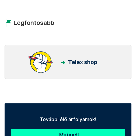
Legfontosabb
Telex shop
További élő árfolyamok!
Mutasd!