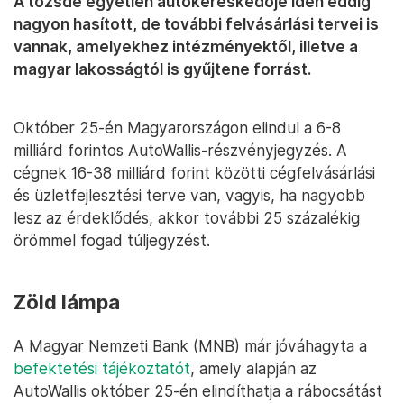
A tőzsde egyetlen autókereskedője idén eddig
nagyon hasított, de további felvásárlási tervei is
vannak, amelyekhez intézményektől, illetve a
magyar lakosságtól is gyűjtene forrást.
Október 25-én Magyarországon elindul a 6-8
milliárd forintos AutoWallis-részvényjegyzés. A
cégnek 16-38 milliárd forint közötti cégfelvásárlási
és üzletfejlesztési terve van, vagyis, ha nagyobb
lesz az érdeklődés, akkor további 25 százalékig
örömmel fogad túljegyzést.
Zöld lámpa
A Magyar Nemzeti Bank (MNB) már jóváhagyta a
befektetési tájékoztatót
, amely alapján az
AutoWallis október 25-én elindíthatja a rábocsátást