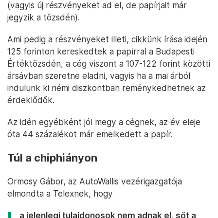
(vagyis új részvényeket ad el, de papírjait már
jegyzik a tőzsdén).
Ami pedig a részvényeket illeti, cikkünk írása idején
125 forinton kereskedtek a papírral a Budapesti
Értéktőzsdén, a cég viszont a 107-122 forint közötti
ársávban szeretne eladni, vagyis ha a mai árból
indulunk ki némi diszkontban reménykedhetnek az
érdeklődők.
Az idén egyébként jól megy a cégnek, az év eleje
óta 44 százalékot már emelkedett a papír.
Túl a chiphiányon
Ormosy Gábor, az AutoWallis vezérigazgatója
elmondta a Telexnek, hogy
a jelenlegi tulajdonosok nem adnak el, sőt a