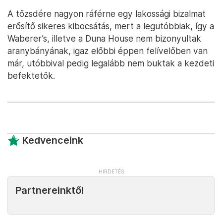
A tőzsdére nagyon ráférne egy lakossági bizalmat
erősítő sikeres kibocsátás, mert a legutóbbiak, így a
Waberer’s, illetve a Duna House nem bizonyultak
aranybányának, igaz előbbi éppen felívelőben van
már, utóbbival pedig legalább nem buktak a kezdeti
befektetők.
Kedvenceink
Partnereinktől