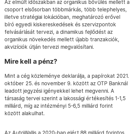
Az elmúlt időszakban az organikus bővülés mellett a
csoport elsősorban többmárkás, több telephelyes,
illetve stratégiai lokációban, meghatározó erővel
bíró egyedi kiskereskedések és szervizpontok
felvásárlását tervezi, a dinamikus fejlődést az
organikus növekedés mellett újabb tranzakciók,
akvizíciók útján tervezi megvalósítani.
Mire kell a pénz?
Mint a cég közleménye deklarálja, a papírokat 2021.
október 25. és november 9. között az OTP Banknál
leadott jegyzési igényekkel lehet megvenni. A
társaság tervei szerint a lakossági értékesítés 1-1,5
milliárd, míg az intézményi 5-6,5 milliárd forint
között alakulhat.
Az AutoWallis a 2020-ban elért 88 milliárd forintos